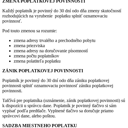
ZMENA POPLATKOVEJ POVINNOSTI
Každý poplatník je povinný do 30 dní odo dňa zmeny skutočností
rozhodujúcich na vyrubenie poplatku splniť oznamovaciu
povinnosť.
Pod touto zmenou sa rozumie:
zmena adresy trvalého a prechodného pobytu
zmena priezviska
zmena adresy na doručovanie písomností
zmena počtu poplatníkov
zmena polatiteľa poplatku
ZÁNIK POPLATKOVEJ POVINNOSTI
Poplatník je povinný do 30 dní odo dňa zániku poplatkovej
povinnosti splniť oznamovaciu povinnosť zániku poplatkovej
povinnosti.
Talčívá pre poplatníka (oznámenie, zánik poplatkovej povinnosti) sú
k dispozícii u správcu dane. Poplatník je povinný tlačivo si sám
vypísať podľa predtlače. Vyplnené tlačivo sa doručuje priamo
správcovi dane, alebo poštou.
SADZBA MIESTNEHO POPLATKU