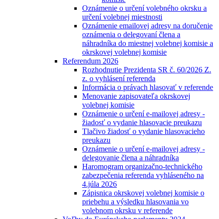
Oznámenie o určení volebného okrsku a
určení volebnej miestnosti
Oznámenie emailovej adresy na doručenie
oznámenia o delegovaní člena a
náhradníka do miestnej volebnej komisie a
okrskovej volebnej komisie
Referendum 2026
Rozhodnutie Prezidenta SR č. 60/2026 Z.
z. o vyhlásení referenda
Informácia o právach hlasovať v referende
Menovanie zapisovateľa okrskovej
volebnej komisie
Oznámenie o určení e-mailovej adresy -
žiadosť o vydanie hlasovacie preukazu
Tlačivo žiadosť o vydanie hlasovacieho
preukazu
Oznámenie o určení e-mailovej adresy -
delegovanie člena a náhradníka
Haromogram organizačno-technického
zabezpečenia referenda vyhláseného na
4.júla 2026
Zápisnica okrskovej volebnej komisie o
priebehu a výsledku hlasovania vo
volebnom okrsku v referende