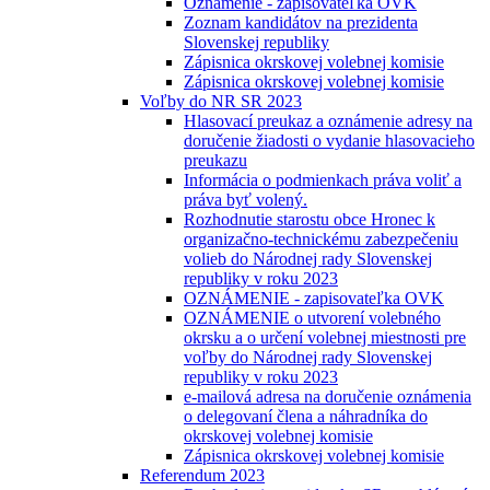
Oznámenie - zapisovateľka OVK
Zoznam kandidátov na prezidenta
Slovenskej republiky
Zápisnica okrskovej volebnej komisie
Zápisnica okrskovej volebnej komisie
Voľby do NR SR 2023
Hlasovací preukaz a oznámenie adresy na
doručenie žiadosti o vydanie hlasovacieho
preukazu
Informácia o podmienkach práva voliť a
práva byť volený.
Rozhodnutie starostu obce Hronec k
organizačno-technickému zabezpečeniu
volieb do Národnej rady Slovenskej
republiky v roku 2023
OZNÁMENIE - zapisovateľka OVK
OZNÁMENIE o utvorení volebného
okrsku a o určení volebnej miestnosti pre
voľby do Národnej rady Slovenskej
republiky v roku 2023
e-mailová adresa na doručenie oznámenia
o delegovaní člena a náhradníka do
okrskovej volebnej komisie
Zápisnica okrskovej volebnej komisie
Referendum 2023