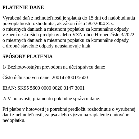
PLATENIE DANE
Vyrubená daň z nehnuteľností je splatná do 15 dní od nadobudnutia
právoplatnosti rozhodnutia, ak zákon číslo 582/2004 Z.z.
o miestnych daniach a miestnom poplatku za komunálne odpady
v znení neskorších predpisov alebo VZN obce Hronec číslo 3/2022
o miestnych daniach a miestnom poplatku za komunálne odpady
a drobné stavebné odpady neustanovuje inak.
SPÔSOBY PLATENIA
1/ Bezhotovostným prevodom na účet správcu dane:
Číslo účtu správcu dane: 2001473001/5600
IBAN: SK95 5600 0000 0020 0147 3001
2/ V hotovosti, priamo do pokladne správcu dane.
Pri platbe v hotovosti je potrebné predložiť rozhodnutie o vyrubenej
dani z nehnuteľností, za psa alebo výzvu na zaplatenie daňového
nedoplatku.