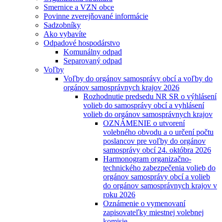
Smernice a VZN obce
Povinne zverejňované informácie
Sadzobníky
Ako vybavíte
Odpadové hospodárstvo
Komunálny odpad
Separovaný odpad
Voľby
Voľby do orgánov samosprávy obcí a voľby do
orgánov samosprávnych krajov 2026
Rozhodnutie predsedu NR SR o výhlásení
volieb do samosprávy obcí a vyhlásení
volieb do orgánov samosprávnych krajov
OZNÁMENIE o utvorení
volebného obvodu a o určení počtu
poslancov pre voľby do orgánov
samosprávy obcí 24. októbra 2026
Harmonogram organizačno-
technického zabezpečenia volieb do
orgánov samosprávy obcí a volieb
do orgánov samosprávnych krajov v
roku 2026
Oznámenie o vymenovaní
zapisovateľky miestnej volebnej
komisie