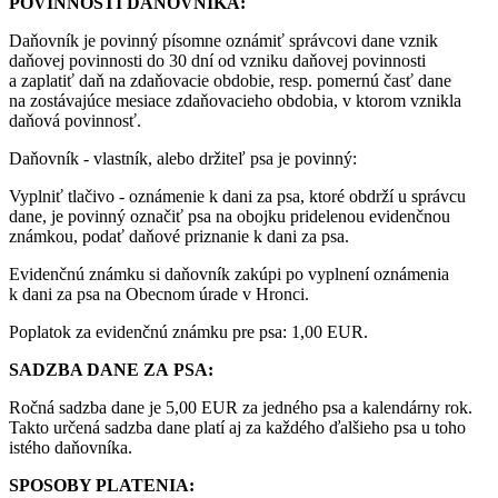
POVINNOSTI DAŇOVNÍKA:
Daňovník je povinný písomne oznámiť správcovi dane vznik
daňovej povinnosti do 30 dní od vzniku daňovej povinnosti
a zaplatiť daň na zdaňovacie obdobie, resp. pomernú časť dane
na zostávajúce mesiace zdaňovacieho obdobia, v ktorom vznikla
daňová povinnosť.
Daňovník - vlastník, alebo držiteľ psa je povinný:
Vyplniť tlačivo - oznámenie k dani za psa, ktoré obdrží u správcu
dane, je povinný označiť psa na obojku pridelenou evidenčnou
známkou, podať daňové priznanie k dani za psa.
Evidenčnú známku si daňovník zakúpi po vyplnení oznámenia
k dani za psa na Obecnom úrade v Hronci.
Poplatok za evidenčnú známku pre psa: 1,00 EUR.
SADZBA DANE ZA PSA:
Ročná sadzba dane je 5,00 EUR za jedného psa a kalendárny rok.
Takto určená sadzba dane platí aj za každého ďalšieho psa u toho
istého daňovníka.
SPOSOBY PLATENIA: