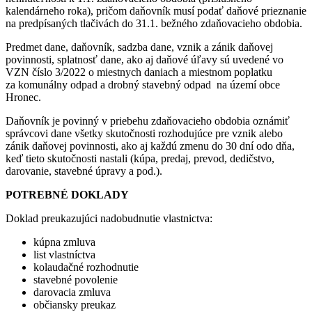
kalendárneho roka), pričom daňovník musí podať daňové prieznanie
na predpísaných tlačivách do 31.1. bežného zdaňovacieho obdobia.
Predmet dane, daňovník, sadzba dane, vznik a zánik daňovej
povinnosti, splatnosť dane, ako aj daňové úľavy sú uvedené vo
VZN číslo 3/2022 o miestnych daniach a miestnom poplatku
za komunálny odpad a drobný stavebný odpad na území obce
Hronec.
Daňovník je povinný v priebehu zdaňovacieho obdobia oznámiť
správcovi dane všetky skutočnosti rozhodujúce pre vznik alebo
zánik daňovej povinnosti, ako aj každú zmenu do 30 dní odo dňa,
keď tieto skutočnosti nastali (kúpa, predaj, prevod, dedičstvo,
darovanie, stavebné úpravy a pod.).
POTREBNÉ DOKLADY
Doklad preukazujúci nadobudnutie vlastnictva:
kúpna zmluva
list vlastníctva
kolaudačné rozhodnutie
stavebné povolenie
darovacia zmluva
občiansky preukaz