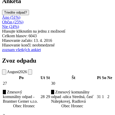
Anketa
Triedite odpad?
Áno (51%)
Občas (25%)
Nie (24%)
Hlasujte kliknutím na jednu z možností
Celkom hlasov: 6043
Hlasovanie začalo: 13. 4. 2016
Hlasovanie končí: neobmedzené
zoznam všetkých ankiet
Zvoz odpadu
August
2026
Po
Ut
St
Št
Pi
So
Ne
27
30
Zmesový
Zmesový komunálny
komunálny odpad -
28
29
odpad -ulica Stredná, časť
31
1
2
Brantner Gemer s.r.o.
Nálepkovej, Rudlová
Obec Hronec
Obec Hronec