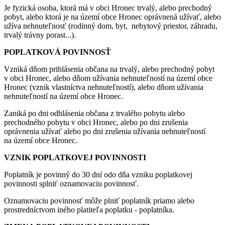
Je fyzická osoba, ktorá má v obci Hronec trvalý, alebo prechodný
pobyt, alebo ktorá je na území obce Hronec oprávnená užívať, alebo
užíva nehnuteľnosť (rodinný dom, byt, nebytový priestor, záhradu,
trvalý trávny porast...).
POPLATKOVÁ POVINNOSŤ
Vzniká dňom prihlásenia občana na trvalý, alebo prechodný pobyt
v obci Hronec, alebo dňom užívania nehnuteľností na území obce
Hronec (vznik vlastníctva nehnuteľností), alebo dňom užívania
nehnuteľností na území obce Hronec.
Zaniká po dni odhlásenia občana z trvalého pobytu alebo
prechodného pobytu v obci Hronec, alebo po dni zrušenia
oprávnenia užívať alebo po dni zrušenia užívania nehnuteľností
na území obce Hronec.
VZNIK POPLATKOVEJ POVINNOSTI
Poplatník je povinný do 30 dní odo dňa vzniku poplatkovej
povinnosti splniť oznamovaciu povinnosť.
Oznamovaciu povinnosť môže plniť poplatník priamo alebo
prostredníctvom iného platiteľa poplatku - poplatníka.