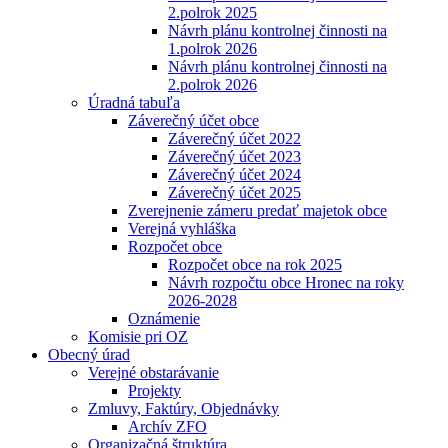
2.polrok 2025
Návrh plánu kontrolnej činnosti na
1.polrok 2026
Návrh plánu kontrolnej činnosti na
2.polrok 2026
Úradná tabuľa
Záverečný účet obce
Záverečný účet 2022
Záverečný účet 2023
Záverečný účet 2024
Záverečný účet 2025
Zverejnenie zámeru predať majetok obce
Verejná vyhláška
Rozpočet obce
Rozpočet obce na rok 2025
Návrh rozpočtu obce Hronec na roky
2026-2028
Oznámenie
Komisie pri OZ
Obecný úrad
Verejné obstarávanie
Projekty
Zmluvy, Faktúry, Objednávky
Archív ZFO
Organizačná štruktúra