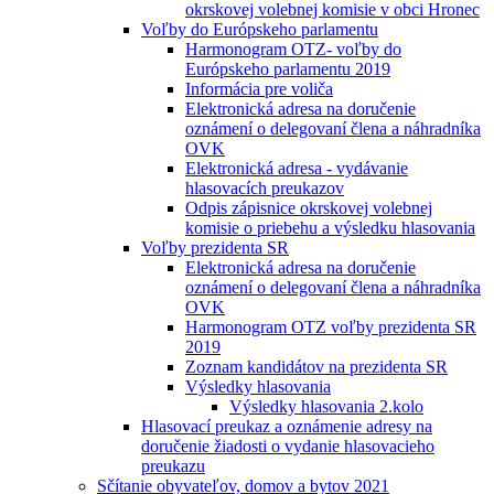
okrskovej volebnej komisie v obci Hronec
Voľby do Európskeho parlamentu
Harmonogram OTZ- voľby do
Európskeho parlamentu 2019
Informácia pre voliča
Elektronická adresa na doručenie
oznámení o delegovaní člena a náhradníka
OVK
Elektronická adresa - vydávanie
hlasovacích preukazov
Odpis zápisnice okrskovej volebnej
komisie o priebehu a výsledku hlasovania
Voľby prezidenta SR
Elektronická adresa na doručenie
oznámení o delegovaní člena a náhradníka
OVK
Harmonogram OTZ voľby prezidenta SR
2019
Zoznam kandidátov na prezidenta SR
Výsledky hlasovania
Výsledky hlasovania 2.kolo
Hlasovací preukaz a oznámenie adresy na
doručenie žiadosti o vydanie hlasovacieho
preukazu
Sčítanie obyvateľov, domov a bytov 2021