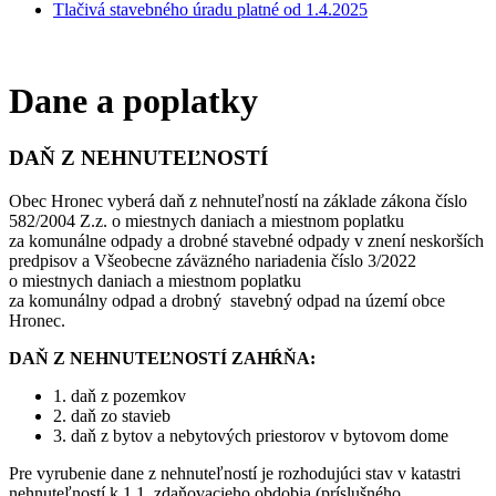
Tlačivá stavebného úradu platné od 1.4.2025
Dane a poplatky
DAŇ Z NEHNUTEĽNOSTÍ
Obec Hronec vyberá daň z nehnuteľností na základe zákona číslo
582/2004 Z.z. o miestnych daniach a miestnom poplatku
za komunálne odpady a drobné stavebné odpady v znení neskorších
predpisov a Všeobecne záväzného nariadenia číslo 3/2022
o miestnych daniach a miestnom poplatku
za komunálny odpad a drobný stavebný odpad na území obce
Hronec.
DAŇ Z NEHNUTEĽNOSTÍ ZAHŔŇA:
1. daň z pozemkov
2. daň zo stavieb
3. daň z bytov a nebytových priestorov v bytovom dome
Pre vyrubenie dane z nehnuteľností je rozhodujúci stav v katastri
nehnuteľností k 1.1. zdaňovacieho obdobia (príslušného