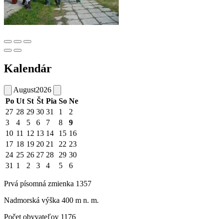
Kalendár
August
2026
Po
Ut
St
Št
Pia
So
Ne
27
28
29
30
31
1
2
3
4
5
6
7
8
9
10
11
12
13
14
15
16
17
18
19
20
21
22
23
24
25
26
27
28
29
30
31
1
2
3
4
5
6
Prvá písomná zmienka 1357
Nadmorská výška 400 m n. m.
Počet obyvateľov 1176