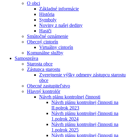
O obci
Základné informácie
História
Symboly
Noviny z našej dediny
Hasiči
Smútočné oznámenie
Obecný cintorín
Virtuálny cintorín
Komunálne služby
Samospráva
Starosta obce
Zástupca starostu
Zverejnenie výšky odmeny zástupcu starostu
obce
Obecné zastupiteľstvo
Hlavný kontrolór
Návrh plánu kontrolnej činnosti
Návrh plánu kontrolnej činnosti na
II.polrok 2023
Návrh plánu kontrolnej činnosti na
1.polrok 2024
Návrh plánu kontrolnej činnosti na
1.polrok 2025
Návrh plánu kontrolnej činnosti na