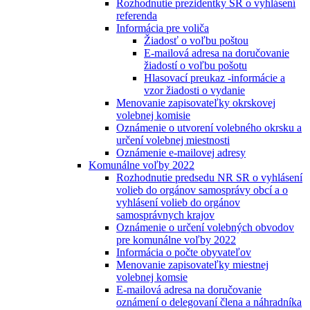
Rozhodnutie prezidentky SR o vyhlásení
referenda
Informácia pre voliča
Žiadosť o voľbu poštou
E-mailová adresa na doručovanie
žiadostí o voľbu pošotu
Hlasovací preukaz -informácie a
vzor žiadosti o vydanie
Menovanie zapisovateľky okrskovej
volebnej komisie
Oznámenie o utvorení volebného okrsku a
určení volebnej miestnosti
Oznámenie e-mailovej adresy
Komunálne voľby 2022
Rozhodnutie predsedu NR SR o vyhlásení
volieb do orgánov samosprávy obcí a o
vyhlásení volieb do orgánov
samosprávnych krajov
Oznámenie o určení volebných obvodov
pre komunálne voľby 2022
Informácia o počte obyvateľov
Menovanie zapisovateľky miestnej
volebnej komsie
E-mailová adresa na doručovanie
oznámení o delegovaní člena a náhradníka