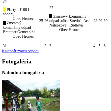
24
27
Plasty - 1100 l
nádoby
Zmesový komunálny
Obec Hronec
25
26
odpad -ulica Stredná, časť
28
29
30
Zmesový
Nálepkovej, Rudlová
komunálny odpad -
Obec Hronec
Brantner Gemer s.r.o.
Obec Hronec
31
1
2
3
4
5
6
Kalendár zvozu odpadu
Fotogaléria
Náhodná fotogaléria