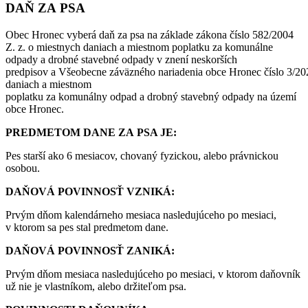
DAŇ ZA PSA
Obec Hronec vyberá daň za psa na základe zákona číslo 582/2004
Z. z. o miestnych daniach a miestnom poplatku za komunálne
odpady a drobné stavebné odpady v znení neskorších
predpisov a Všeobecne záväzného nariadenia obce Hronec číslo 3/20
daniach a miestnom
poplatku za komunálny odpad a drobný stavebný odpady na území
obce Hronec.
PREDMETOM DANE ZA PSA JE:
Pes starší ako 6 mesiacov, chovaný fyzickou, alebo právnickou
osobou.
DAŇOVÁ POVINNOSŤ VZNIKÁ:
Prvým dňom kalendárneho mesiaca nasledujúceho po mesiaci,
v ktorom sa pes stal predmetom dane.
DAŇOVÁ POVINNOSŤ ZANIKÁ:
Prvým dňom mesiaca nasledujúceho po mesiaci, v ktorom daňovník
už nie je vlastníkom, alebo držiteľom psa.