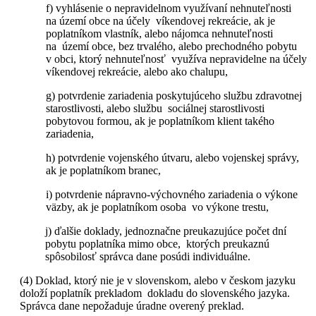
f) vyhlásenie o nepravidelnom využívaní nehnuteľnosti
na území obce na účely víkendovej rekreácie, ak je
poplatníkom vlastník, alebo nájomca nehnuteľnosti
na území obce, bez trvalého, alebo prechodného pobytu
v obci, ktorý nehnuteľnosť využíva nepravidelne na účely
víkendovej rekreácie, alebo ako chalupu,
g) potvrdenie zariadenia poskytujúceho službu zdravotnej
starostlivosti, alebo službu sociálnej starostlivosti
pobytovou formou, ak je poplatníkom klient takého
zariadenia,
h) potvrdenie vojenského útvaru, alebo vojenskej správy,
ak je poplatníkom branec,
i) potvrdenie nápravno-výchovného zariadenia o výkone
väzby, ak je poplatníkom osoba vo výkone trestu,
j) ďalšie doklady, jednoznačne preukazujúce počet dní
pobytu poplatníka mimo obce, ktorých preukaznú
spôsobilosť správca dane posúdi individuálne.
(4) Doklad, ktorý nie je v slovenskom, alebo v českom jazyku
doloží poplatník prekladom dokladu do slovenského jazyka.
Správca dane nepožaduje úradne overený preklad.