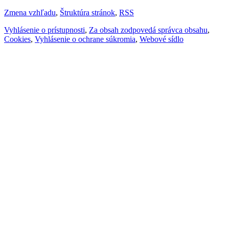
Zmena vzhľadu
,
Štruktúra stránok
,
RSS
Vyhlásenie o prístupnosti
,
Za obsah zodpovedá správca obsahu
,
Cookies
,
Vyhlásenie o ochrane súkromia
,
Webové sídlo