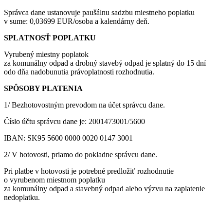
Správca dane ustanovuje paušálnu sadzbu miestneho poplatku
v sume: 0,03699 EUR/osoba a kalendárny deň.
SPLATNOSŤ POPLATKU
Vyrubený miestny poplatok
za komunálny odpad a drobný stavebý odpad je splatný do 15 dní
odo dňa nadobunutia právoplatnosti rozhodnutia.
SPÔSOBY PLATENIA
1/ Bezhotovostným prevodom na účet správcu dane.
Číslo účtu správcu dane je: 2001473001/5600
IBAN: SK95 5600 0000 0020 0147 3001
2/ V hotovosti, priamo do pokladne správcu dane.
Pri platbe v hotovosti je potrebné predložiť rozhodnutie
o vyrubenom miestnom poplatku
za komunálny odpad a stavebný odpad alebo výzvu na zaplatenie
nedoplatku.