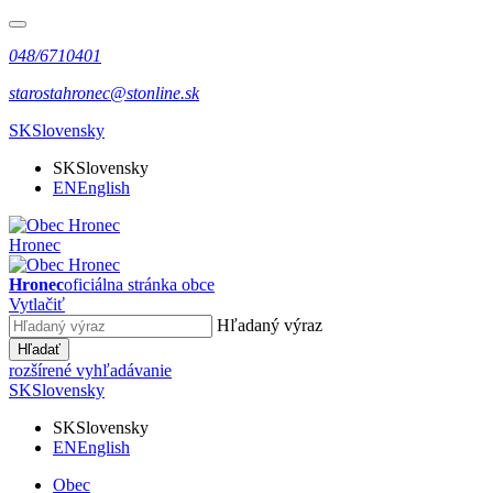
048/6710401
starostahronec@stonline.sk
SK
Slovensky
SK
Slovensky
EN
English
Hronec
Hronec
oficiálna stránka obce
Vytlačiť
Hľadaný výraz
Hľadať
rozšírené vyhľadávanie
SK
Slovensky
SK
Slovensky
EN
English
Obec