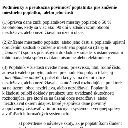
Podmienky a preukazná povinnosť poplatníka pre zníženie
miestneho poplatku,
alebo jeho časti
(1)Správca dane zníži poplatníkovi miestny poplatok o 50 %
za obdobie, kedy sa viac ako 90 dní v zdaňovacom období
nezdržiava, alebo nezdržiaval na území obce.
(2)Zníženie miestneho poplatku, alebo jeho časti si poplatník uplatní
doručením žiadosti o zníženie miestneho poplatku (ďalej aj
„žiadosť“
) spolu s príslušnými dokladmi v súlade s ustanoveniami
tohto nariadenia správcovi dane písomne alebo elektronicky.
(3) Poplatník v žiadosti uvedie meno, priezvisko, titul, rodné číslo,
adresu trvalého pobytu, adresu prechodného pobytu (ďalej aj
„identifikačné údaje“
), počet dní kedy sa na území obce
nezdržiava, alebo nezdržiaval a skutočnosti rozhodujúce, pre ktoré
sa na území obce nezdržiava, alebo nezdržiaval. Poplatník
k žiadosti priloží doklady preukazujúce uvádzané skutočnosti
rozhodujúce, pre ktoré sa na území obce nezdržiava, alebo
nezdržiaval okrem údajov, ktoré je správca dane povinný
a oprávnený získavať v informačných systémoch verejnej správy
a v ďalších informačných systémoch:
a) potvrdenie o návšteve školy, ak je poplatníkom študent