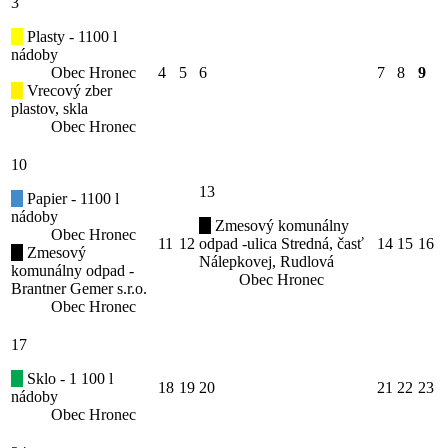
3
Plasty - 1100 l
nádoby
Obec Hronec
4
5
6
7
8
9
Vrecový zber
plastov, skla
Obec Hronec
10
13
Papier - 1100 l
nádoby
Zmesový komunálny
Obec Hronec
11
12
odpad -ulica Stredná, časť
14
15
16
Zmesový
Nálepkovej, Rudlová
komunálny odpad -
Obec Hronec
Brantner Gemer s.r.o.
Obec Hronec
17
Sklo - 1 100 l
18
19
20
21
22
23
nádoby
Obec Hronec