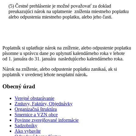
(5) Čestné prehlásenie je možné považovať za doklad
preukazujúci nárok na uplatnenie zníženia miestneho poplatku
alebo odpustenia miestneho poplatku, alebo jeho časti.
Poplatník si uplatňuje nárok na zníženie, alebo odpustenie poplatku
písomne u správcu dane po uplynutí kalendárneho roka v lehote
od 1. januára do 31. januára nasledujúceho kalendárneho roka.
Nárok na zníženie, alebo odpustenie poplatku zanikaá, ak si
poplatník v uvedenej lehote neuplatní nárok
.
Obecný úrad
Verejné obstarávanie
Zmluvy, Faktúry, Objednávky
Organizačná štruktúra
Smernice a VZN obce
Povinne zverejňované informácie
Sadzobníky
Ako vybavíte