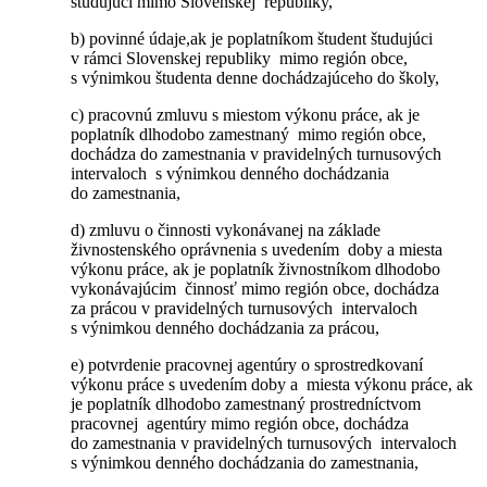
študujúci mimo Slovenskej republiky,
b) povinné údaje,ak je poplatníkom študent študujúci
v rámci Slovenskej republiky mimo región obce,
s výnimkou študenta denne dochádzajúceho do školy,
c) pracovnú zmluvu s miestom výkonu práce, ak je
poplatník dlhodobo zamestnaný mimo región obce,
dochádza do zamestnania v pravidelných turnusových
intervaloch s výnimkou denného dochádzania
do zamestnania,
d) zmluvu o činnosti vykonávanej na základe
živnostenského oprávnenia s uvedením doby a miesta
výkonu práce, ak je poplatník živnostníkom dlhodobo
vykonávajúcim činnosť mimo región obce, dochádza
za prácou v pravidelných turnusových intervaloch
s výnimkou denného dochádzania za prácou,
e) potvrdenie pracovnej agentúry o sprostredkovaní
výkonu práce s uvedením doby a miesta výkonu práce, ak
je poplatník dlhodobo zamestnaný prostredníctvom
pracovnej agentúry mimo región obce, dochádza
do zamestnania v pravidelných turnusových intervaloch
s výnimkou denného dochádzania do zamestnania,