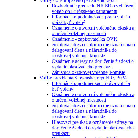
Voľby do Európskeho parlamentu 2024
Rozhodnutie predsedu NR SR o vyhlásení
volieb do Európskeho parlamentu
Informácia o podminekach práva voliť a
práva byť volený
Oznámenie o utvorení volebného okrsku a
o určení volebnej miestnosti
Oznámenie - zapisovateľka OVK
emailová adresa na doručenie oznámenia o
delegovaní člena a náhradníka do
okrskovej volebnej komisie
Oznámenie adresy na doručenie žiadosti o
vydanie hlasovacieho preukazu
Zápisnica okrskovej volebnej komisie
Voľby prezidenta Slovenskej republiky 2024
Informácia o podmienkach práva voliť a
byť volený
Oznámenie o utvorení volebného okrsku a
o určení volebnej miestnosti
emailová adresa na doručenie oznámenia o
delegovaní člena a náhradníka do
okrskovej volebnej komisie
Hlasovací preukaz a oznámenie adresy na
doručenie žiadosti o vydanie hlasovacieho
preukazu