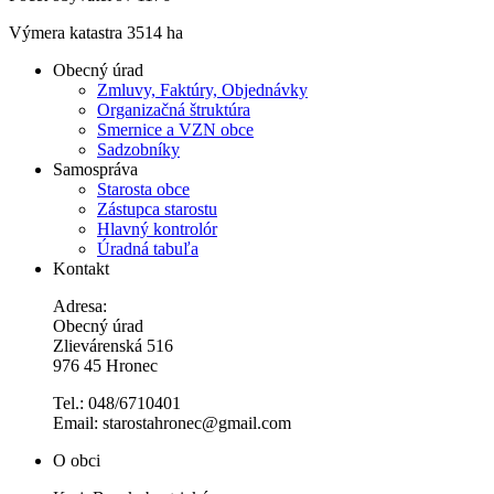
Výmera katastra 3514 ha
Obecný úrad
Zmluvy, Faktúry, Objednávky
Organizačná štruktúra
Smernice a VZN obce
Sadzobníky
Samospráva
Starosta obce
Zástupca starostu
Hlavný kontrolór
Úradná tabuľa
Kontakt
Adresa:
Obecný úrad
Zlievárenská 516
976 45 Hronec
Tel.: 048/6710401
Email: starostahronec@gmail.com
O obci