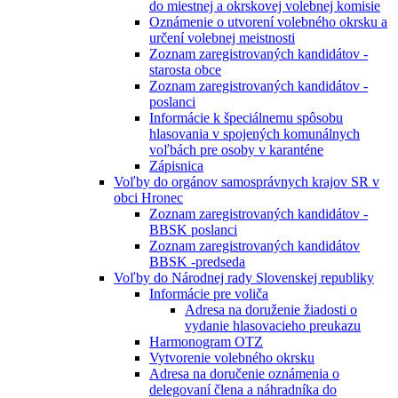
do miestnej a okrskovej volebnej komisie
Oznámenie o utvorení volebného okrsku a
určení volebnej meistnosti
Zoznam zaregistrovaných kandidátov -
starosta obce
Zoznam zaregistrovaných kandidátov -
poslanci
Informácie k špeciálnemu spôsobu
hlasovania v spojených komunálnych
voľbách pre osoby v karanténe
Zápisnica
Voľby do orgánov samosprávnych krajov SR v
obci Hronec
Zoznam zaregistrovaných kandidátov -
BBSK poslanci
Zoznam zaregistrovaných kandidátov
BBSK -predseda
Voľby do Národnej rady Slovenskej republiky
Informácie pre voliča
Adresa na doruženie žiadosti o
vydanie hlasovacieho preukazu
Harmonogram OTZ
Vytvorenie volebného okrsku
Adresa na doručenie oznámenia o
delegovaní člena a náhradníka do