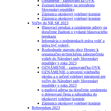
Oznámenie - zapisovateľka OVK
Zoznam kandidátov na prezidenta
Slovenskej republiky
Zápisnica okrskovej volebnej komisie
Zápisnica okrskovej volebnej komisie
Voľby do NR SR 2023
Hlasovací preukaz a oznámenie adresy na
doručenie žiadosti o vydanie hlasovacieho
preukazu
Informácia o podmienkach práva voliť a
práva byť volený.
Rozhodnutie starostu obce Hronec k
organizačno-technickému zabezpečeniu
volieb do Národnej rady Slovenskej
republiky v roku 2023
OZNÁMENIE - zapisovateľka OVK
OZNÁMENIE o utvorení volebného
okrsku a o určení volebnej miestnosti pre
voľby do Národnej rady Slovenskej
republiky v roku 2023
e-mailová adresa na doručenie oznámenia
o delegovaní člena a náhradníka do
okrskovej volebnej komisie
Zápisnica okrskovej volebnej komisie
Referendum 2023