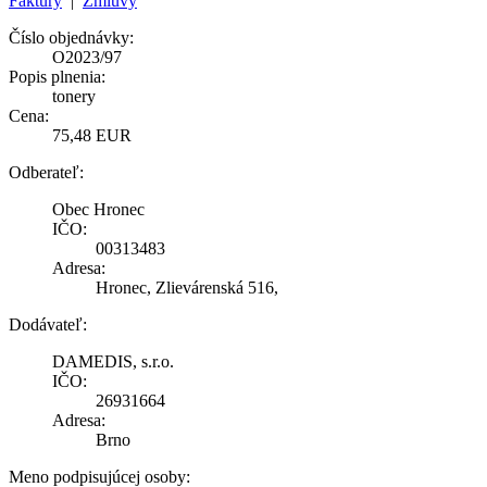
Faktúry
|
Zmluvy
Číslo objednávky:
O2023/97
Popis plnenia:
tonery
Cena:
75,48 EUR
Odberateľ:
Obec Hronec
IČO:
00313483
Adresa:
Hronec, Zlievárenská 516,
Dodávateľ:
DAMEDIS, s.r.o.
IČO:
26931664
Adresa:
Brno
Meno podpisujúcej osoby: