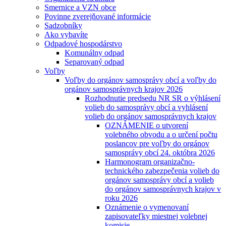
Smernice a VZN obce
Povinne zverejňované informácie
Sadzobníky
Ako vybavíte
Odpadové hospodárstvo
Komunálny odpad
Separovaný odpad
Voľby
Voľby do orgánov samosprávy obcí a voľby do
orgánov samosprávnych krajov 2026
Rozhodnutie predsedu NR SR o výhlásení
volieb do samosprávy obcí a vyhlásení
volieb do orgánov samosprávnych krajov
OZNÁMENIE o utvorení
volebného obvodu a o určení počtu
poslancov pre voľby do orgánov
samosprávy obcí 24. októbra 2026
Harmonogram organizačno-
technického zabezpečenia volieb do
orgánov samosprávy obcí a volieb
do orgánov samosprávnych krajov v
roku 2026
Oznámenie o vymenovaní
zapisovateľky miestnej volebnej
komisie