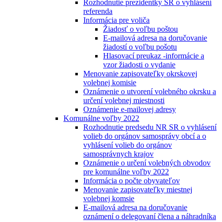
Rozhodnutie prezidentky SR o vyhlásení
referenda
Informácia pre voliča
Žiadosť o voľbu poštou
E-mailová adresa na doručovanie
žiadostí o voľbu pošotu
Hlasovací preukaz -informácie a
vzor žiadosti o vydanie
Menovanie zapisovateľky okrskovej
volebnej komisie
Oznámenie o utvorení volebného okrsku a
určení volebnej miestnosti
Oznámenie e-mailovej adresy
Komunálne voľby 2022
Rozhodnutie predsedu NR SR o vyhlásení
volieb do orgánov samosprávy obcí a o
vyhlásení volieb do orgánov
samosprávnych krajov
Oznámenie o určení volebných obvodov
pre komunálne voľby 2022
Informácia o počte obyvateľov
Menovanie zapisovateľky miestnej
volebnej komsie
E-mailová adresa na doručovanie
oznámení o delegovaní člena a náhradníka