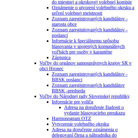
do miestnej a okrskovej volebnej komisie
Oznámenie o utvorení volebného okrsku a
určení volebnej meistnosti
Zoznam zaregistrovaných kandidátov -
starosta obce
Zoznam zaregistrovaných kandidátov -
poslanci
Informácie k špeciálnemu spôsobu
hlasovania v spojených komunálnych
voľbách pre osoby v karanténe
Zápisnica
Voľby do orgánov samosprávnych krajov SR v
obci Hronec
Zoznam zaregistrovaných kandidátov -
BBSK poslanci
Zoznam zaregistrovaných kandidátov
BBSK -predseda
Voľby do Národnej rady Slovenskej republiky
Informácie pre voliča
Adresa na doruženie žiadosti o
vydanie hlasovacieho preukazu
Harmonogram OTZ
Vytvorenie volebného okrsku
Adresa na doručenie oznámenia o
delegovaní člena a náhradníka do