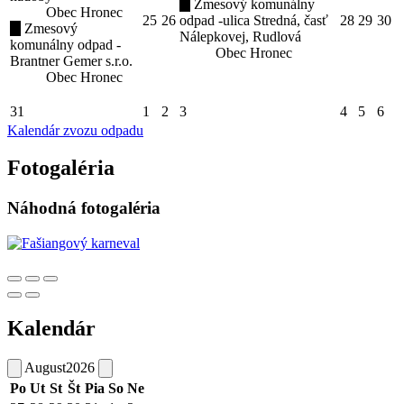
Zmesový komunálny
Obec Hronec
25
26
odpad -ulica Stredná, časť
28
29
30
Zmesový
Nálepkovej, Rudlová
komunálny odpad -
Obec Hronec
Brantner Gemer s.r.o.
Obec Hronec
31
1
2
3
4
5
6
Kalendár zvozu odpadu
Fotogaléria
Náhodná fotogaléria
Kalendár
August
2026
Po
Ut
St
Št
Pia
So
Ne