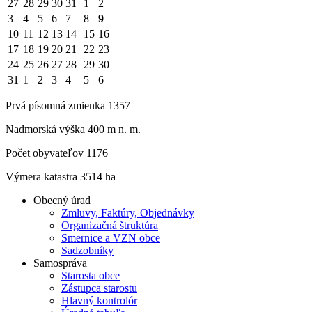
27
28
29
30
31
1
2
3
4
5
6
7
8
9
10
11
12
13
14
15
16
17
18
19
20
21
22
23
24
25
26
27
28
29
30
31
1
2
3
4
5
6
Prvá písomná zmienka 1357
Nadmorská výška 400 m n. m.
Počet obyvateľov 1176
Výmera katastra 3514 ha
Obecný úrad
Zmluvy, Faktúry, Objednávky
Organizačná štruktúra
Smernice a VZN obce
Sadzobníky
Samospráva
Starosta obce
Zástupca starostu
Hlavný kontrolór