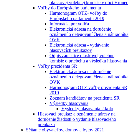
okrskovej volebnej komisie v obci Hronec
Voľby do Európskeho parlamentu
Harmonogram OTZ- voľby do
Európskeho parlamentu 2019
Informácia pre voliča
Elektronická adresa na doručenie
oznámení o delegovaní člena a náhradníka
OVK
Elektronická adresa - vydávanie
hlasovacích preukazov
Odpis zápisnice okrskovej volebnej
komisie o priebehu a výsledku hlasovania
Voľby prezidenta SR
Elektronická adresa na doručenie
oznámení o delegovaní člena a náhradníka
OVK
Harmonogram OTZ voľby prezidenta SR
2019
Zoznam kandidátov na prezidenta SR
Výsledky hlasovania
Výsledky hlasovania 2.kolo
Hlasovací preukaz a oznámenie adresy na
doručenie žiadosti o vydanie hlasovacieho
preukazu
Sčítanie obyvateľov, domov a bytov 2021