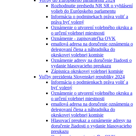
Voľby do Európskeho parlamentu 2024
Rozhodnutie predsedu NR SR o vyhlásení
volieb do Európskeho parlamentu
Informácia o podminekach práva voliť a
práva byť volený
Oznámenie o utvorení volebného okrsku a
o určení volebnej miestnosti
Oznámenie - zapisovateľka OVK
emailová adresa na doručenie oznámenia o
delegovaní člena a náhradníka do
okrskovej volebnej komisie
Oznámenie adresy na doručenie žiadosti o
vydanie hlasovacieho preukazu
Zápisnica okrskovej volebnej komisie
Voľby prezidenta Slovenskej republiky 2024
Informácia o podmienkach práva voliť a
byť volený
Oznámenie o utvorení volebného okrsku a
o určení volebnej miestnosti
emailová adresa na doručenie oznámenia o
delegovaní člena a náhradníka do
okrskovej volebnej komisie
Hlasovací preukaz a oznámenie adresy na
doručenie žiadosti o vydanie hlasovacieho
preukazu