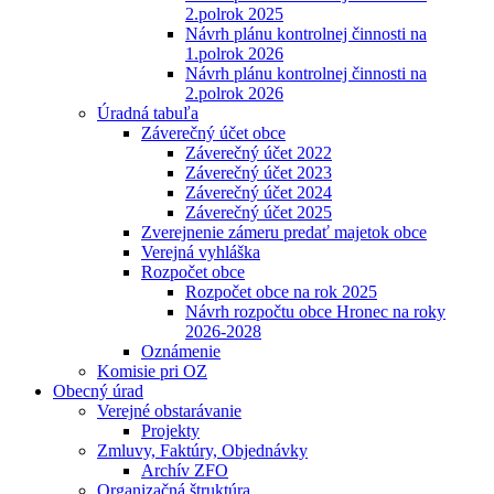
2.polrok 2025
Návrh plánu kontrolnej činnosti na
1.polrok 2026
Návrh plánu kontrolnej činnosti na
2.polrok 2026
Úradná tabuľa
Záverečný účet obce
Záverečný účet 2022
Záverečný účet 2023
Záverečný účet 2024
Záverečný účet 2025
Zverejnenie zámeru predať majetok obce
Verejná vyhláška
Rozpočet obce
Rozpočet obce na rok 2025
Návrh rozpočtu obce Hronec na roky
2026-2028
Oznámenie
Komisie pri OZ
Obecný úrad
Verejné obstarávanie
Projekty
Zmluvy, Faktúry, Objednávky
Archív ZFO
Organizačná štruktúra