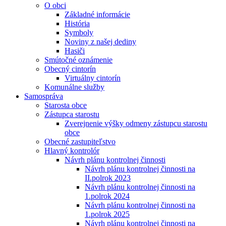
O obci
Základné informácie
História
Symboly
Noviny z našej dediny
Hasiči
Smútočné oznámenie
Obecný cintorín
Virtuálny cintorín
Komunálne služby
Samospráva
Starosta obce
Zástupca starostu
Zverejnenie výšky odmeny zástupcu starostu
obce
Obecné zastupiteľstvo
Hlavný kontrolór
Návrh plánu kontrolnej činnosti
Návrh plánu kontrolnej činnosti na
II.polrok 2023
Návrh plánu kontrolnej činnosti na
1.polrok 2024
Návrh plánu kontrolnej činnosti na
1.polrok 2025
Návrh plánu kontrolnej činnosti na