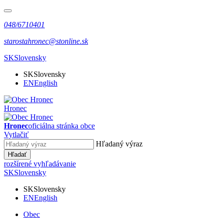
048/6710401
starostahronec@stonline.sk
SK
Slovensky
SK
Slovensky
EN
English
Hronec
Hronec
oficiálna stránka obce
Vytlačiť
Hľadaný výraz
Hľadať
rozšírené vyhľadávanie
SK
Slovensky
SK
Slovensky
EN
English
Obec