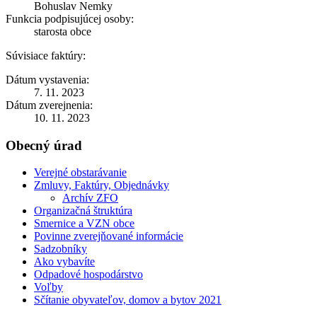
Bohuslav Nemky
Funkcia podpisujúcej osoby:
starosta obce
Súvisiace faktúry:
Dátum vystavenia:
7. 11. 2023
Dátum zverejnenia:
10. 11. 2023
Obecný úrad
Verejné obstarávanie
Zmluvy, Faktúry, Objednávky
Archív ZFO
Organizačná štruktúra
Smernice a VZN obce
Povinne zverejňované informácie
Sadzobníky
Ako vybavíte
Odpadové hospodárstvo
Voľby
Sčítanie obyvateľov, domov a bytov 2021