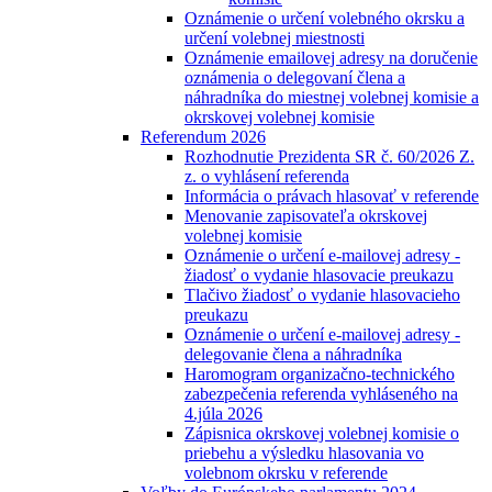
Oznámenie o určení volebného okrsku a
určení volebnej miestnosti
Oznámenie emailovej adresy na doručenie
oznámenia o delegovaní člena a
náhradníka do miestnej volebnej komisie a
okrskovej volebnej komisie
Referendum 2026
Rozhodnutie Prezidenta SR č. 60/2026 Z.
z. o vyhlásení referenda
Informácia o právach hlasovať v referende
Menovanie zapisovateľa okrskovej
volebnej komisie
Oznámenie o určení e-mailovej adresy -
žiadosť o vydanie hlasovacie preukazu
Tlačivo žiadosť o vydanie hlasovacieho
preukazu
Oznámenie o určení e-mailovej adresy -
delegovanie člena a náhradníka
Haromogram organizačno-technického
zabezpečenia referenda vyhláseného na
4.júla 2026
Zápisnica okrskovej volebnej komisie o
priebehu a výsledku hlasovania vo
volebnom okrsku v referende