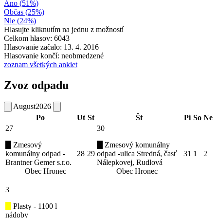
Áno (51%)
Občas (25%)
Nie (24%)
Hlasujte kliknutím na jednu z možností
Celkom hlasov: 6043
Hlasovanie začalo: 13. 4. 2016
Hlasovanie končí: neobmedzené
zoznam všetkých ankiet
Zvoz odpadu
August
2026
Po
Ut
St
Št
Pi
So
Ne
27
30
Zmesový
Zmesový komunálny
komunálny odpad -
28
29
odpad -ulica Stredná, časť
31
1
2
Brantner Gemer s.r.o.
Nálepkovej, Rudlová
Obec Hronec
Obec Hronec
3
Plasty - 1100 l
nádoby