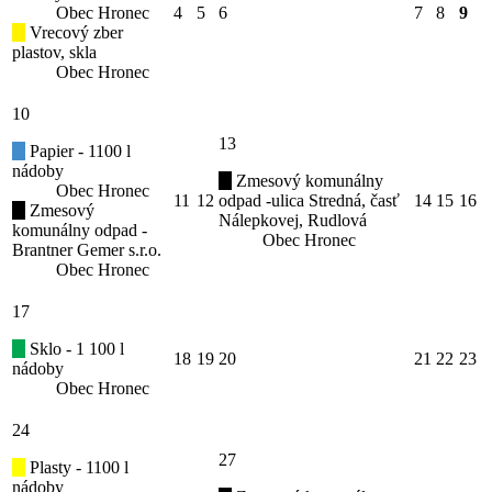
Obec Hronec
4
5
6
7
8
9
Vrecový zber
plastov, skla
Obec Hronec
10
13
Papier - 1100 l
nádoby
Zmesový komunálny
Obec Hronec
11
12
odpad -ulica Stredná, časť
14
15
16
Zmesový
Nálepkovej, Rudlová
komunálny odpad -
Obec Hronec
Brantner Gemer s.r.o.
Obec Hronec
17
Sklo - 1 100 l
18
19
20
21
22
23
nádoby
Obec Hronec
24
27
Plasty - 1100 l
nádoby