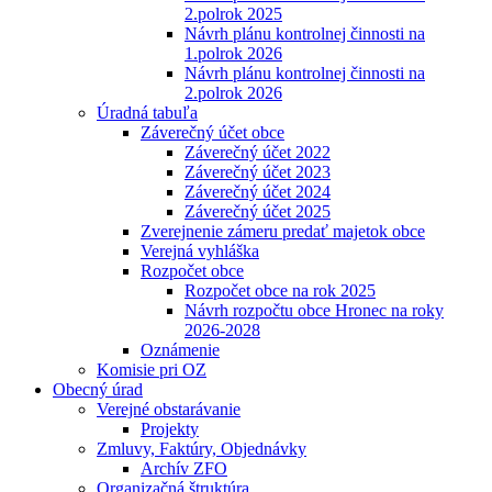
2.polrok 2025
Návrh plánu kontrolnej činnosti na
1.polrok 2026
Návrh plánu kontrolnej činnosti na
2.polrok 2026
Úradná tabuľa
Záverečný účet obce
Záverečný účet 2022
Záverečný účet 2023
Záverečný účet 2024
Záverečný účet 2025
Zverejnenie zámeru predať majetok obce
Verejná vyhláška
Rozpočet obce
Rozpočet obce na rok 2025
Návrh rozpočtu obce Hronec na roky
2026-2028
Oznámenie
Komisie pri OZ
Obecný úrad
Verejné obstarávanie
Projekty
Zmluvy, Faktúry, Objednávky
Archív ZFO
Organizačná štruktúra