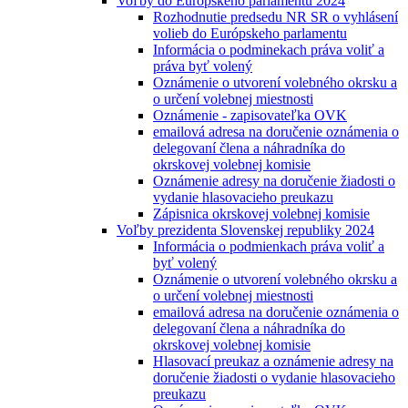
Voľby do Európskeho parlamentu 2024
Rozhodnutie predsedu NR SR o vyhlásení
volieb do Európskeho parlamentu
Informácia o podminekach práva voliť a
práva byť volený
Oznámenie o utvorení volebného okrsku a
o určení volebnej miestnosti
Oznámenie - zapisovateľka OVK
emailová adresa na doručenie oznámenia o
delegovaní člena a náhradníka do
okrskovej volebnej komisie
Oznámenie adresy na doručenie žiadosti o
vydanie hlasovacieho preukazu
Zápisnica okrskovej volebnej komisie
Voľby prezidenta Slovenskej republiky 2024
Informácia o podmienkach práva voliť a
byť volený
Oznámenie o utvorení volebného okrsku a
o určení volebnej miestnosti
emailová adresa na doručenie oznámenia o
delegovaní člena a náhradníka do
okrskovej volebnej komisie
Hlasovací preukaz a oznámenie adresy na
doručenie žiadosti o vydanie hlasovacieho
preukazu