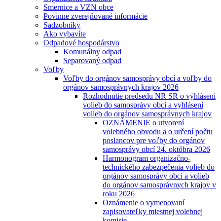
Smernice a VZN obce
Povinne zverejňované informácie
Sadzobníky
Ako vybavíte
Odpadové hospodárstvo
Komunálny odpad
Separovaný odpad
Voľby
Voľby do orgánov samosprávy obcí a voľby do
orgánov samosprávnych krajov 2026
Rozhodnutie predsedu NR SR o výhlásení
volieb do samosprávy obcí a vyhlásení
volieb do orgánov samosprávnych krajov
OZNÁMENIE o utvorení
volebného obvodu a o určení počtu
poslancov pre voľby do orgánov
samosprávy obcí 24. októbra 2026
Harmonogram organizačno-
technického zabezpečenia volieb do
orgánov samosprávy obcí a volieb
do orgánov samosprávnych krajov v
roku 2026
Oznámenie o vymenovaní
zapisovateľky miestnej volebnej
komisie