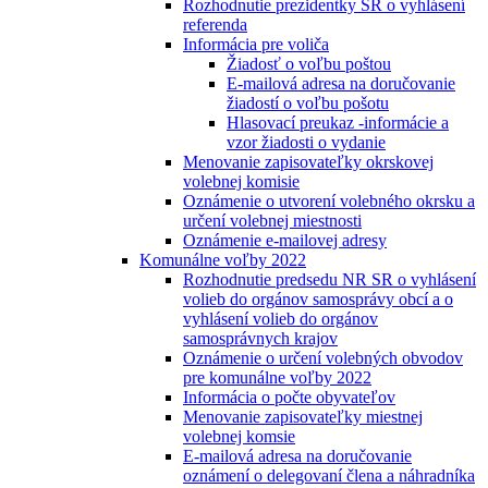
Rozhodnutie prezidentky SR o vyhlásení
referenda
Informácia pre voliča
Žiadosť o voľbu poštou
E-mailová adresa na doručovanie
žiadostí o voľbu pošotu
Hlasovací preukaz -informácie a
vzor žiadosti o vydanie
Menovanie zapisovateľky okrskovej
volebnej komisie
Oznámenie o utvorení volebného okrsku a
určení volebnej miestnosti
Oznámenie e-mailovej adresy
Komunálne voľby 2022
Rozhodnutie predsedu NR SR o vyhlásení
volieb do orgánov samosprávy obcí a o
vyhlásení volieb do orgánov
samosprávnych krajov
Oznámenie o určení volebných obvodov
pre komunálne voľby 2022
Informácia o počte obyvateľov
Menovanie zapisovateľky miestnej
volebnej komsie
E-mailová adresa na doručovanie
oznámení o delegovaní člena a náhradníka