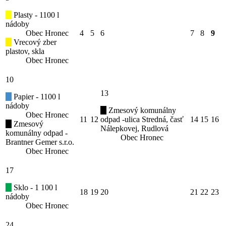
Plasty - 1100 l
nádoby
Obec Hronec
4
5
6
7
8
9
Vrecový zber
plastov, skla
Obec Hronec
10
13
Papier - 1100 l
nádoby
Zmesový komunálny
Obec Hronec
11
12
odpad -ulica Stredná, časť
14
15
16
Zmesový
Nálepkovej, Rudlová
komunálny odpad -
Obec Hronec
Brantner Gemer s.r.o.
Obec Hronec
17
Sklo - 1 100 l
18
19
20
21
22
23
nádoby
Obec Hronec
24