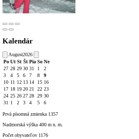
Kalendár
August
2026
Po
Ut
St
Št
Pia
So
Ne
27
28
29
30
31
1
2
3
4
5
6
7
8
9
10
11
12
13
14
15
16
17
18
19
20
21
22
23
24
25
26
27
28
29
30
31
1
2
3
4
5
6
Prvá písomná zmienka 1357
Nadmorská výška 400 m n. m.
Počet obyvateľov 1176