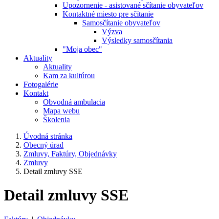
Upozornenie - asistované sčítanie obyvateľov
Kontaktné miesto pre sčítanie
Samosčítanie obyvateľov
Výzva
Výsledky samosčítania
"Moja obec"
Aktuality
Aktuality
Kam za kultúrou
Fotogalérie
Kontakt
Obvodná ambulacia
Mapa webu
Školenia
Úvodná stránka
Obecný úrad
Zmluvy, Faktúry, Objednávky
Zmluvy
Detail zmluvy SSE
Detail zmluvy SSE