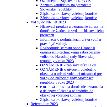
Oznámenie - zapisovateľka OVK
Zoznam kandidátov na prezidenta
Slovenskej republiky
Zápisnica okrskovej volebnej komisie
Zápisnica okrskovej volebnej komisie
Voľby do NR SR 2023
Hlasovací preukaz a oznámenie adresy na
doručenie žiadosti o vydanie hlasovacieho
preukazu
Informácia o podmienkach práva voliť a
práva byť volený.
Rozhodnutie starostu obce Hronec k
organizačno-technickému zabezpečeniu
volieb do Národnej rady Slovenskej
republiky v roku 2023
OZNÁMENIE - zapisovateľka OVK
OZNÁMENIE o utvorení volebného
okrsku a o určení volebnej miestnosti pre
voľby do Národnej rady Slovenskej
republiky v roku 2023
e-mailová adresa na doručenie oznámenia
o delegovaní člena a náhradníka do
okrskovej volebnej komisie
Zápisnica okrskovej volebnej komisie
Referendum 2023