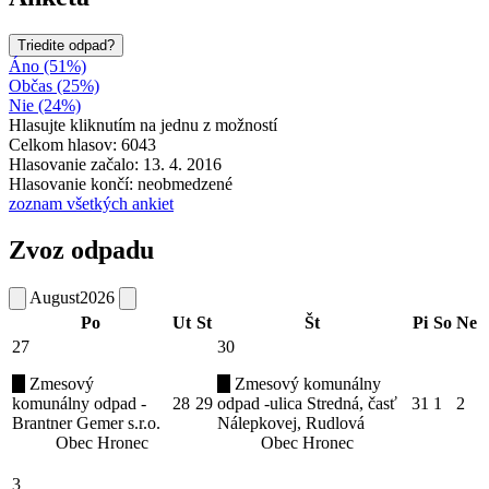
Triedite odpad?
Áno (51%)
Občas (25%)
Nie (24%)
Hlasujte kliknutím na jednu z možností
Celkom hlasov: 6043
Hlasovanie začalo: 13. 4. 2016
Hlasovanie končí: neobmedzené
zoznam všetkých ankiet
Zvoz odpadu
August
2026
Po
Ut
St
Št
Pi
So
Ne
27
30
Zmesový
Zmesový komunálny
komunálny odpad -
28
29
odpad -ulica Stredná, časť
31
1
2
Brantner Gemer s.r.o.
Nálepkovej, Rudlová
Obec Hronec
Obec Hronec
3