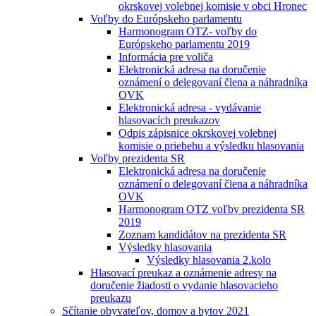
okrskovej volebnej komisie v obci Hronec
Voľby do Európskeho parlamentu
Harmonogram OTZ- voľby do
Európskeho parlamentu 2019
Informácia pre voliča
Elektronická adresa na doručenie
oznámení o delegovaní člena a náhradníka
OVK
Elektronická adresa - vydávanie
hlasovacích preukazov
Odpis zápisnice okrskovej volebnej
komisie o priebehu a výsledku hlasovania
Voľby prezidenta SR
Elektronická adresa na doručenie
oznámení o delegovaní člena a náhradníka
OVK
Harmonogram OTZ voľby prezidenta SR
2019
Zoznam kandidátov na prezidenta SR
Výsledky hlasovania
Výsledky hlasovania 2.kolo
Hlasovací preukaz a oznámenie adresy na
doručenie žiadosti o vydanie hlasovacieho
preukazu
Sčítanie obyvateľov, domov a bytov 2021