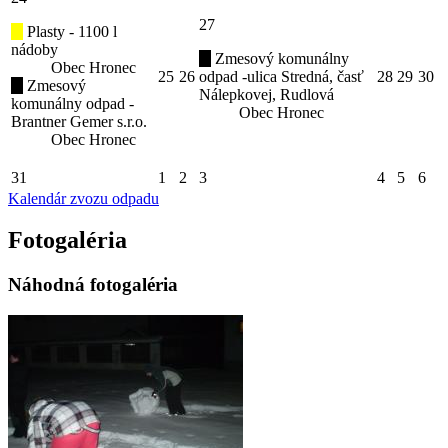
27
Plasty - 1100 l
nádoby
Zmesový komunálny
Obec Hronec
25
26
odpad -ulica Stredná, časť
28
29
30
Zmesový
Nálepkovej, Rudlová
komunálny odpad -
Obec Hronec
Brantner Gemer s.r.o.
Obec Hronec
31
1
2
3
4
5
6
Kalendár zvozu odpadu
Fotogaléria
Náhodná fotogaléria