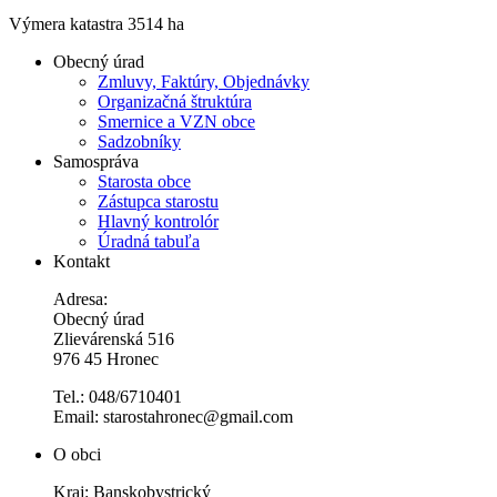
Výmera katastra 3514 ha
Obecný úrad
Zmluvy, Faktúry, Objednávky
Organizačná štruktúra
Smernice a VZN obce
Sadzobníky
Samospráva
Starosta obce
Zástupca starostu
Hlavný kontrolór
Úradná tabuľa
Kontakt
Adresa:
Obecný úrad
Zlievárenská 516
976 45 Hronec
Tel.: 048/6710401
Email: starostahronec@gmail.com
O obci
Kraj: Banskobystrický