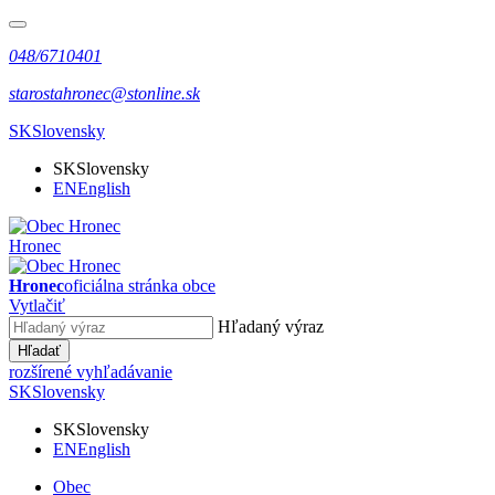
048/6710401
starostahronec@stonline.sk
SK
Slovensky
SK
Slovensky
EN
English
Hronec
Hronec
oficiálna stránka obce
Vytlačiť
Hľadaný výraz
Hľadať
rozšírené vyhľadávanie
SK
Slovensky
SK
Slovensky
EN
English
Obec