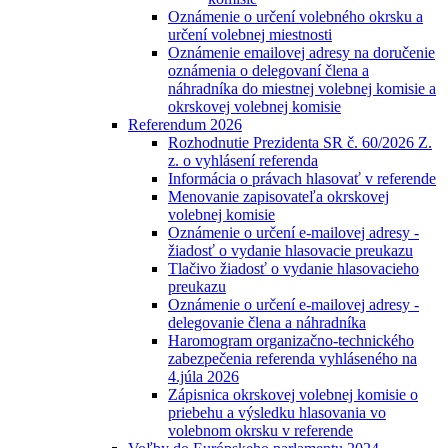
Oznámenie o určení volebného okrsku a
určení volebnej miestnosti
Oznámenie emailovej adresy na doručenie
oznámenia o delegovaní člena a
náhradníka do miestnej volebnej komisie a
okrskovej volebnej komisie
Referendum 2026
Rozhodnutie Prezidenta SR č. 60/2026 Z.
z. o vyhlásení referenda
Informácia o právach hlasovať v referende
Menovanie zapisovateľa okrskovej
volebnej komisie
Oznámenie o určení e-mailovej adresy -
žiadosť o vydanie hlasovacie preukazu
Tlačivo žiadosť o vydanie hlasovacieho
preukazu
Oznámenie o určení e-mailovej adresy -
delegovanie člena a náhradníka
Haromogram organizačno-technického
zabezpečenia referenda vyhláseného na
4.júla 2026
Zápisnica okrskovej volebnej komisie o
priebehu a výsledku hlasovania vo
volebnom okrsku v referende