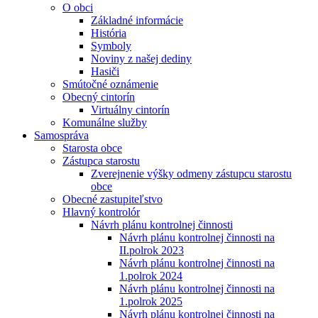
O obci
Základné informácie
História
Symboly
Noviny z našej dediny
Hasiči
Smútočné oznámenie
Obecný cintorín
Virtuálny cintorín
Komunálne služby
Samospráva
Starosta obce
Zástupca starostu
Zverejnenie výšky odmeny zástupcu starostu
obce
Obecné zastupiteľstvo
Hlavný kontrolór
Návrh plánu kontrolnej činnosti
Návrh plánu kontrolnej činnosti na
II.polrok 2023
Návrh plánu kontrolnej činnosti na
1.polrok 2024
Návrh plánu kontrolnej činnosti na
1.polrok 2025
Návrh plánu kontrolnej činnosti na