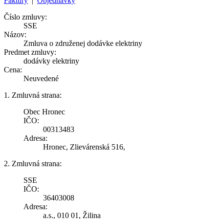
Faktúry
|
Objednávky
Číslo zmluvy:
SSE
Názov:
Zmluva o združenej dodávke elektriny
Predmet zmluvy:
dodávky elektriny
Cena:
Neuvedené
1. Zmluvná strana:
Obec Hronec
IČO:
00313483
Adresa:
Hronec, Zlievárenská 516,
2. Zmluvná strana:
SSE
IČO:
36403008
Adresa:
a.s., 010 01, Žilina