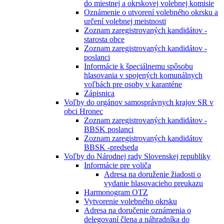
do miestnej a okrskovej volebnej komisie
Oznámenie o utvorení volebného okrsku a
určení volebnej meistnosti
Zoznam zaregistrovaných kandidátov -
starosta obce
Zoznam zaregistrovaných kandidátov -
poslanci
Informácie k špeciálnemu spôsobu
hlasovania v spojených komunálnych
voľbách pre osoby v karanténe
Zápisnica
Voľby do orgánov samosprávnych krajov SR v
obci Hronec
Zoznam zaregistrovaných kandidátov -
BBSK poslanci
Zoznam zaregistrovaných kandidátov
BBSK -predseda
Voľby do Národnej rady Slovenskej republiky
Informácie pre voliča
Adresa na doruženie žiadosti o
vydanie hlasovacieho preukazu
Harmonogram OTZ
Vytvorenie volebného okrsku
Adresa na doručenie oznámenia o
delegovaní člena a náhradníka do