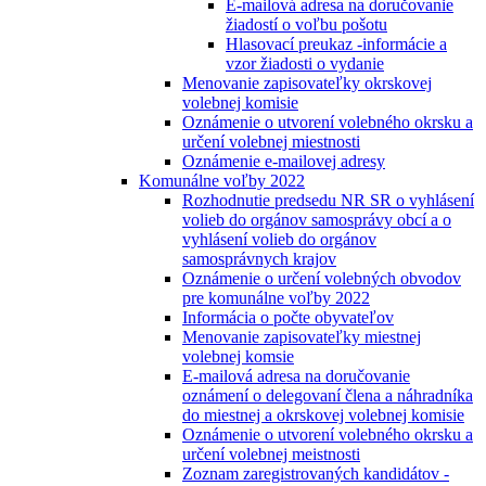
E-mailová adresa na doručovanie
žiadostí o voľbu pošotu
Hlasovací preukaz -informácie a
vzor žiadosti o vydanie
Menovanie zapisovateľky okrskovej
volebnej komisie
Oznámenie o utvorení volebného okrsku a
určení volebnej miestnosti
Oznámenie e-mailovej adresy
Komunálne voľby 2022
Rozhodnutie predsedu NR SR o vyhlásení
volieb do orgánov samosprávy obcí a o
vyhlásení volieb do orgánov
samosprávnych krajov
Oznámenie o určení volebných obvodov
pre komunálne voľby 2022
Informácia o počte obyvateľov
Menovanie zapisovateľky miestnej
volebnej komsie
E-mailová adresa na doručovanie
oznámení o delegovaní člena a náhradníka
do miestnej a okrskovej volebnej komisie
Oznámenie o utvorení volebného okrsku a
určení volebnej meistnosti
Zoznam zaregistrovaných kandidátov -