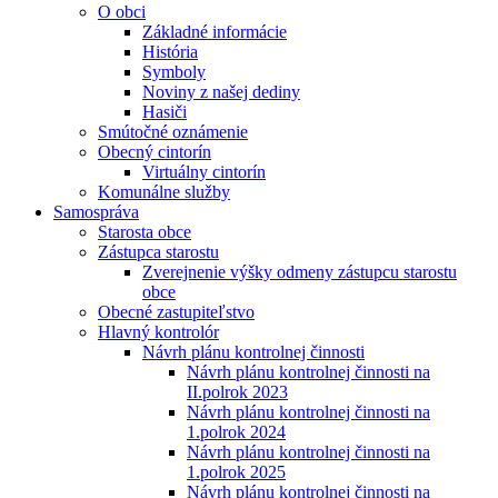
O obci
Základné informácie
História
Symboly
Noviny z našej dediny
Hasiči
Smútočné oznámenie
Obecný cintorín
Virtuálny cintorín
Komunálne služby
Samospráva
Starosta obce
Zástupca starostu
Zverejnenie výšky odmeny zástupcu starostu
obce
Obecné zastupiteľstvo
Hlavný kontrolór
Návrh plánu kontrolnej činnosti
Návrh plánu kontrolnej činnosti na
II.polrok 2023
Návrh plánu kontrolnej činnosti na
1.polrok 2024
Návrh plánu kontrolnej činnosti na
1.polrok 2025
Návrh plánu kontrolnej činnosti na