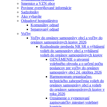
Smernice a VZN obce
Povinne zverejňované informácie
Sadzobníky
Ako vybavíte
Odpadové hospodárstvo
Komunálny odpad
Separovaný odpad
Voľby
Voľby do orgánov samosprávy obcí a voľby do
orgánov samosprávnych krajov 2026
Rozhodnutie predsedu NR SR o výhlásení
volieb do samosprávy obcí a vyhlásení
volieb do orgánov samosprávnych krajov
OZNÁMENIE o utvorení
volebného obvodu a o určení počtu
poslancov pre voľby do orgánov
samosprávy obcí 24. októbra 2026
Harmonogram organizačno-
technického zabezpečenia volieb do
orgánov samosprávy obcí a volieb
do orgánov samosprávnych krajov v
roku 2026
Oznámenie o vymenovaní
zapisovateľky miestnej volebnej
komisie