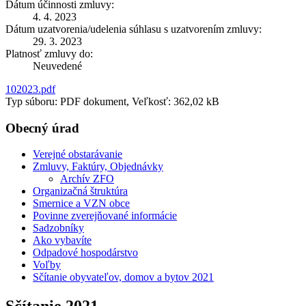
Dátum účinnosti zmluvy:
4. 4. 2023
Dátum uzatvorenia/udelenia súhlasu s uzatvorením zmluvy:
29. 3. 2023
Platnosť zmluvy do:
Neuvedené
102023.pdf
Typ súboru: PDF dokument, Veľkosť: 362,02 kB
Obecný úrad
Verejné obstarávanie
Zmluvy, Faktúry, Objednávky
Archív ZFO
Organizačná štruktúra
Smernice a VZN obce
Povinne zverejňované informácie
Sadzobníky
Ako vybavíte
Odpadové hospodárstvo
Voľby
Sčítanie obyvateľov, domov a bytov 2021