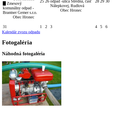
25
26
odpad -ulica Stredná, časť
28
29
30
Zmesový
Nálepkovej, Rudlová
komunálny odpad -
Obec Hronec
Brantner Gemer s.r.o.
Obec Hronec
31
1
2
3
4
5
6
Kalendár zvozu odpadu
Fotogaléria
Náhodná fotogaléria