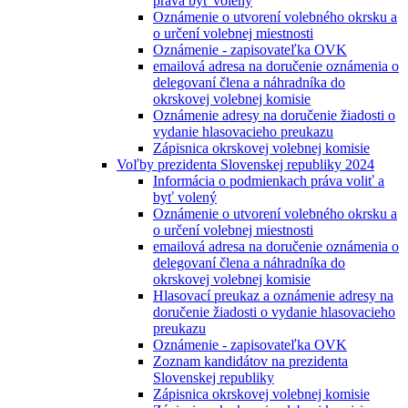
práva byť volený
Oznámenie o utvorení volebného okrsku a
o určení volebnej miestnosti
Oznámenie - zapisovateľka OVK
emailová adresa na doručenie oznámenia o
delegovaní člena a náhradníka do
okrskovej volebnej komisie
Oznámenie adresy na doručenie žiadosti o
vydanie hlasovacieho preukazu
Zápisnica okrskovej volebnej komisie
Voľby prezidenta Slovenskej republiky 2024
Informácia o podmienkach práva voliť a
byť volený
Oznámenie o utvorení volebného okrsku a
o určení volebnej miestnosti
emailová adresa na doručenie oznámenia o
delegovaní člena a náhradníka do
okrskovej volebnej komisie
Hlasovací preukaz a oznámenie adresy na
doručenie žiadosti o vydanie hlasovacieho
preukazu
Oznámenie - zapisovateľka OVK
Zoznam kandidátov na prezidenta
Slovenskej republiky
Zápisnica okrskovej volebnej komisie