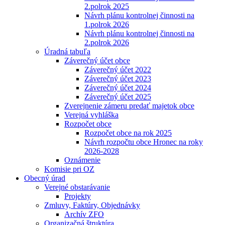
2.polrok 2025
Návrh plánu kontrolnej činnosti na
1.polrok 2026
Návrh plánu kontrolnej činnosti na
2.polrok 2026
Úradná tabuľa
Záverečný účet obce
Záverečný účet 2022
Záverečný účet 2023
Záverečný účet 2024
Záverečný účet 2025
Zverejnenie zámeru predať majetok obce
Verejná vyhláška
Rozpočet obce
Rozpočet obce na rok 2025
Návrh rozpočtu obce Hronec na roky
2026-2028
Oznámenie
Komisie pri OZ
Obecný úrad
Verejné obstarávanie
Projekty
Zmluvy, Faktúry, Objednávky
Archív ZFO
Organizačná štruktúra