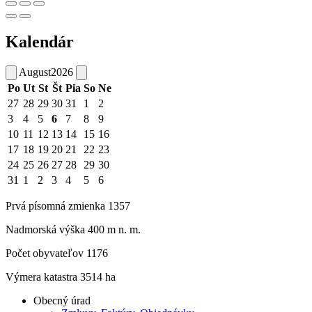
Kalendár
August
2026
Po
Ut
St
Št
Pia
So
Ne
27
28
29
30
31
1
2
3
4
5
6
7
8
9
10
11
12
13
14
15
16
17
18
19
20
21
22
23
24
25
26
27
28
29
30
31
1
2
3
4
5
6
Prvá písomná zmienka 1357
Nadmorská výška 400 m n. m.
Počet obyvateľov 1176
Výmera katastra 3514 ha
Obecný úrad