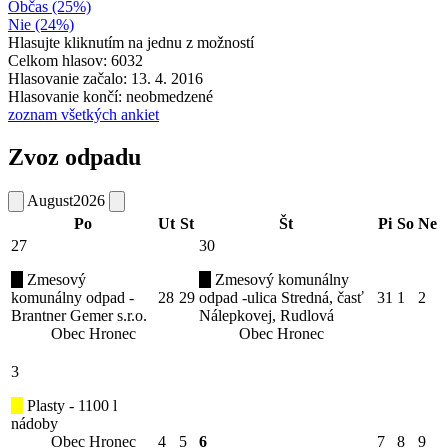
Občas (25%)
Nie (24%)
Hlasujte kliknutím na jednu z možností
Celkom hlasov: 6032
Hlasovanie začalo: 13. 4. 2016
Hlasovanie končí: neobmedzené
zoznam všetkých ankiet
Zvoz odpadu
August
2026
Po
Ut
St
Št
Pi
So
Ne
27
30
Zmesový
Zmesový komunálny
komunálny odpad -
28
29
odpad -ulica Stredná, časť
31
1
2
Brantner Gemer s.r.o.
Nálepkovej, Rudlová
Obec Hronec
Obec Hronec
3
Plasty - 1100 l
nádoby
Obec Hronec
4
5
6
7
8
9