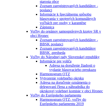
starosta obce
Zoznam zaregistrovaných kandidátov -
poslanci
Informácie k špeciálnemu spôsobu
hlasovania v spojených komunálnych
voľbách pre osoby v karanténe
Zápisnica
Voľby do orgánov samosprávnych krajov SR v
obci Hronec
Zoznam zaregistrovaných kandidátov -
BBSK poslanci
Zoznam zaregistrovaných kandidátov
BBSK -predseda
Voľby do Národnej rady Slovenskej republiky
Informácie pre voliča
Adresa na doruženie žiadosti o
vydanie hlasovacieho preukazu
Harmonogram OTZ
Vytvorenie volebného okrsku
Adresa na doručenie oznámenia o
delegovaní člena a náhradníka do
okrskovej volebnej komisie v obci Hronec
Voľby do Európskeho parlamentu
Harmonogram OTZ- voľby do
Európskeho parlamentu 2019