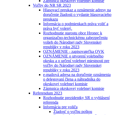
Zápisnica okrskovej volebnej komisie
Voľby do NR SR 2023
Hlasovací preukaz a oznámenie adresy na
doručenie žiadosti o vydanie hlasovacieho
preukazu
Informácia o podmienkach práva voliť a
práva byť volený.
Rozhodnutie starostu obce Hronec k
organizačno-technickému zabezpečeniu
volieb do Národnej rady Slovenskej
republiky v roku 2023
OZNÁMENIE - zapisovateľka OVK
OZNÁMENIE o utvorení volebného
okrsku a o určení volebnej miestnosti pre
voľby do Národnej rady Slovenskej
republiky v roku 2023
e-mailová adresa na doručenie oznámenia
o delegovaní člena a náhradníka do
okrskovej volebnej komisie
Zápisnica okrskovej volebnej komisie
Referendum 2023
Rozhodnutie prezidentky SR o vyhlásení
referenda
Informácia pre voliča
Žiadosť o voľbu poštou