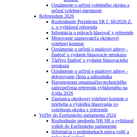
Oznámenie o určení volebného okrsku a
určení volebnej miestnosti
Referendum 2026
Rozhodnutie Prezidenta SR č. 60/2026 Z.
z. o vyhlásení referenda
Informácia o právach hlasovať v referende
Menovanie zapisovateľa okrskovej
volebnej komisie
Oznámenie o určení e-mailovej adresy -
žiadosť o vydanie hlasovacie preukazu
Tlačivo žiadosť o vydanie hlasovacieho
preukazu
Oznámenie o určení e-mailovej adresy -
delegovanie člena a náhradníka
Haromogram organizačno-technického
zabezpečenia referenda vyhláseného na
4.júla 2026
Zápisnica okrskovej volebnej komisie o
priebehu a výsledku hlasovania vo
volebnom okrsku v referende
Voľby do Európskeho parlamentu 2024
Rozhodnutie predsedu NR SR o vyhlásení
volieb do Európskeho parlamentu
Informácia o podminekach práva voliť a