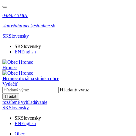
048/6710401
starostahronec@stonline.sk
SK
Slovensky
SK
Slovensky
EN
English
Hronec
Hronec
oficiálna stránka obce
Vytlačiť
Hľadaný výraz
Hľadať
rozšírené vyhľadávanie
SK
Slovensky
SK
Slovensky
EN
English
Obec