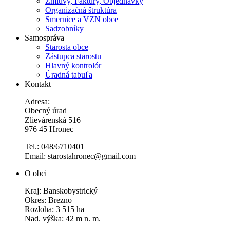
Zmluvy, Faktúry, Objednávky
Organizačná štruktúra
Smernice a VZN obce
Sadzobníky
Samospráva
Starosta obce
Zástupca starostu
Hlavný kontrolór
Úradná tabuľa
Kontakt
Adresa:
Obecný úrad
Zlievárenská 516
976 45 Hronec
Tel.: 048/6710401
Email: starostahronec@gmail.com
O obci
Kraj: Banskobystrický
Okres: Brezno
Rozloha: 3 515 ha
Nad. výška: 42 m n. m.