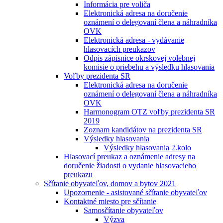
Informácia pre voliča
Elektronická adresa na doručenie
oznámení o delegovaní člena a náhradníka
OVK
Elektronická adresa - vydávanie
hlasovacích preukazov
Odpis zápisnice okrskovej volebnej
komisie o priebehu a výsledku hlasovania
Voľby prezidenta SR
Elektronická adresa na doručenie
oznámení o delegovaní člena a náhradníka
OVK
Harmonogram OTZ voľby prezidenta SR
2019
Zoznam kandidátov na prezidenta SR
Výsledky hlasovania
Výsledky hlasovania 2.kolo
Hlasovací preukaz a oznámenie adresy na
doručenie žiadosti o vydanie hlasovacieho
preukazu
Sčítanie obyvateľov, domov a bytov 2021
Upozornenie - asistované sčítanie obyvateľov
Kontaktné miesto pre sčítanie
Samosčítanie obyvateľov
Výzva