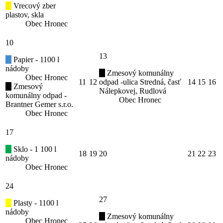
Vrecový zber
plastov, skla
Obec Hronec
10
13
Papier - 1100 l
nádoby
Zmesový komunálny
Obec Hronec
11
12
odpad -ulica Stredná, časť
14
15
16
Zmesový
Nálepkovej, Rudlová
komunálny odpad -
Obec Hronec
Brantner Gemer s.r.o.
Obec Hronec
17
Sklo - 1 100 l
18
19
20
21
22
23
nádoby
Obec Hronec
24
27
Plasty - 1100 l
nádoby
Zmesový komunálny
Obec Hronec