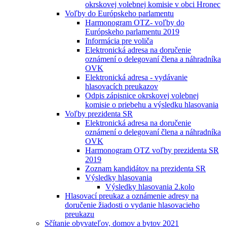
okrskovej volebnej komisie v obci Hronec
Voľby do Európskeho parlamentu
Harmonogram OTZ- voľby do
Európskeho parlamentu 2019
Informácia pre voliča
Elektronická adresa na doručenie
oznámení o delegovaní člena a náhradníka
OVK
Elektronická adresa - vydávanie
hlasovacích preukazov
Odpis zápisnice okrskovej volebnej
komisie o priebehu a výsledku hlasovania
Voľby prezidenta SR
Elektronická adresa na doručenie
oznámení o delegovaní člena a náhradníka
OVK
Harmonogram OTZ voľby prezidenta SR
2019
Zoznam kandidátov na prezidenta SR
Výsledky hlasovania
Výsledky hlasovania 2.kolo
Hlasovací preukaz a oznámenie adresy na
doručenie žiadosti o vydanie hlasovacieho
preukazu
Sčítanie obyvateľov, domov a bytov 2021