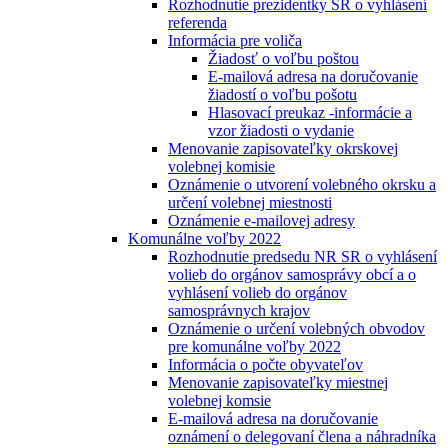
Rozhodnutie prezidentky SR o vyhlásení
referenda
Informácia pre voliča
Žiadosť o voľbu poštou
E-mailová adresa na doručovanie
žiadostí o voľbu pošotu
Hlasovací preukaz -informácie a
vzor žiadosti o vydanie
Menovanie zapisovateľky okrskovej
volebnej komisie
Oznámenie o utvorení volebného okrsku a
určení volebnej miestnosti
Oznámenie e-mailovej adresy
Komunálne voľby 2022
Rozhodnutie predsedu NR SR o vyhlásení
volieb do orgánov samosprávy obcí a o
vyhlásení volieb do orgánov
samosprávnych krajov
Oznámenie o určení volebných obvodov
pre komunálne voľby 2022
Informácia o počte obyvateľov
Menovanie zapisovateľky miestnej
volebnej komsie
E-mailová adresa na doručovanie
oznámení o delegovaní člena a náhradníka