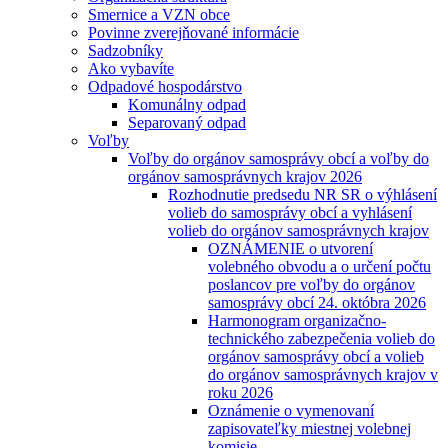
Smernice a VZN obce
Povinne zverejňované informácie
Sadzobníky
Ako vybavíte
Odpadové hospodárstvo
Komunálny odpad
Separovaný odpad
Voľby
Voľby do orgánov samosprávy obcí a voľby do
orgánov samosprávnych krajov 2026
Rozhodnutie predsedu NR SR o výhlásení
volieb do samosprávy obcí a vyhlásení
volieb do orgánov samosprávnych krajov
OZNÁMENIE o utvorení
volebného obvodu a o určení počtu
poslancov pre voľby do orgánov
samosprávy obcí 24. októbra 2026
Harmonogram organizačno-
technického zabezpečenia volieb do
orgánov samosprávy obcí a volieb
do orgánov samosprávnych krajov v
roku 2026
Oznámenie o vymenovaní
zapisovateľky miestnej volebnej
komisie