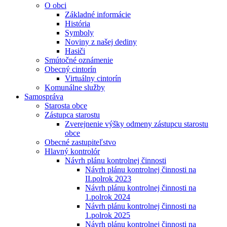
O obci
Základné informácie
História
Symboly
Noviny z našej dediny
Hasiči
Smútočné oznámenie
Obecný cintorín
Virtuálny cintorín
Komunálne služby
Samospráva
Starosta obce
Zástupca starostu
Zverejnenie výšky odmeny zástupcu starostu
obce
Obecné zastupiteľstvo
Hlavný kontrolór
Návrh plánu kontrolnej činnosti
Návrh plánu kontrolnej činnosti na
II.polrok 2023
Návrh plánu kontrolnej činnosti na
1.polrok 2024
Návrh plánu kontrolnej činnosti na
1.polrok 2025
Návrh plánu kontrolnej činnosti na