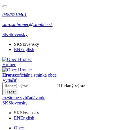
048/6710401
starostahronec@stonline.sk
SK
Slovensky
SK
Slovensky
EN
English
Hronec
Hronec
oficiálna stránka obce
Vytlačiť
Hľadaný výraz
Hľadať
rozšírené vyhľadávanie
SK
Slovensky
SK
Slovensky
EN
English
Obec