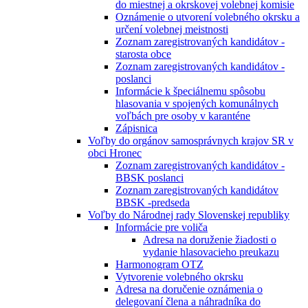
do miestnej a okrskovej volebnej komisie
Oznámenie o utvorení volebného okrsku a
určení volebnej meistnosti
Zoznam zaregistrovaných kandidátov -
starosta obce
Zoznam zaregistrovaných kandidátov -
poslanci
Informácie k špeciálnemu spôsobu
hlasovania v spojených komunálnych
voľbách pre osoby v karanténe
Zápisnica
Voľby do orgánov samosprávnych krajov SR v
obci Hronec
Zoznam zaregistrovaných kandidátov -
BBSK poslanci
Zoznam zaregistrovaných kandidátov
BBSK -predseda
Voľby do Národnej rady Slovenskej republiky
Informácie pre voliča
Adresa na doruženie žiadosti o
vydanie hlasovacieho preukazu
Harmonogram OTZ
Vytvorenie volebného okrsku
Adresa na doručenie oznámenia o
delegovaní člena a náhradníka do