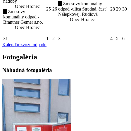
nádoby
Zmesový komunálny
Obec Hronec
25
26
odpad -ulica Stredná, časť
28
29
30
Zmesový
Nálepkovej, Rudlová
komunálny odpad -
Obec Hronec
Brantner Gemer s.r.o.
Obec Hronec
31
1
2
3
4
5
6
Kalendár zvozu odpadu
Fotogaléria
Náhodná fotogaléria