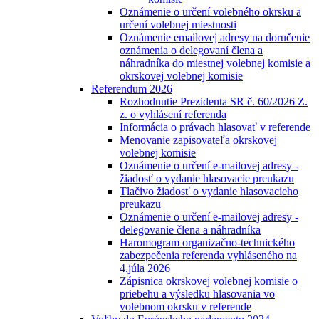
Oznámenie o určení volebného okrsku a
určení volebnej miestnosti
Oznámenie emailovej adresy na doručenie
oznámenia o delegovaní člena a
náhradníka do miestnej volebnej komisie a
okrskovej volebnej komisie
Referendum 2026
Rozhodnutie Prezidenta SR č. 60/2026 Z.
z. o vyhlásení referenda
Informácia o právach hlasovať v referende
Menovanie zapisovateľa okrskovej
volebnej komisie
Oznámenie o určení e-mailovej adresy -
žiadosť o vydanie hlasovacie preukazu
Tlačivo žiadosť o vydanie hlasovacieho
preukazu
Oznámenie o určení e-mailovej adresy -
delegovanie člena a náhradníka
Haromogram organizačno-technického
zabezpečenia referenda vyhláseného na
4.júla 2026
Zápisnica okrskovej volebnej komisie o
priebehu a výsledku hlasovania vo
volebnom okrsku v referende