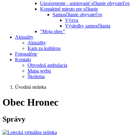
Upozornenie - asistované sčítanie obyvateľov
Kontaktné miesto pre sčítanie
Samosčítanie obyvateľov
Výzva
Výsledky samosčítania
"Moja obec"
Aktuality
Aktuality
Kam za kultúrou
Fotogalérie
Kontakt
Obvodná ambulacia
Mapa webu
Školenia
Úvodná stránka
Obec Hronec
Správy