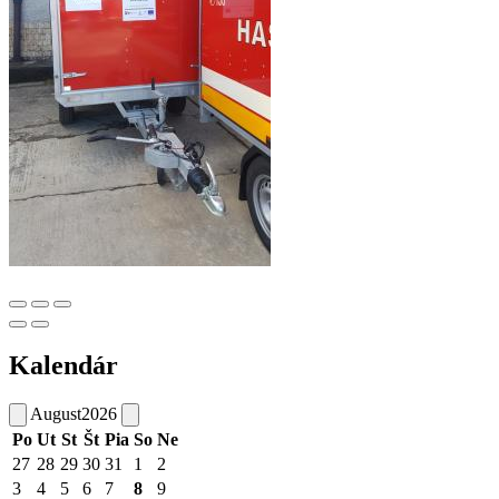
Kalendár
August
2026
Po
Ut
St
Št
Pia
So
Ne
27
28
29
30
31
1
2
3
4
5
6
7
8
9