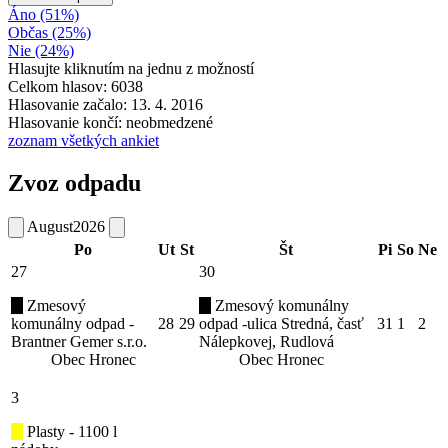
Áno (51%)
Občas (25%)
Nie (24%)
Hlasujte kliknutím na jednu z možností
Celkom hlasov: 6038
Hlasovanie začalo: 13. 4. 2016
Hlasovanie končí: neobmedzené
zoznam všetkých ankiet
Zvoz odpadu
August
2026
Po
Ut
St
Št
Pi
So
Ne
27
30
Zmesový
Zmesový komunálny
komunálny odpad -
28
29
odpad -ulica Stredná, časť
31
1
2
Brantner Gemer s.r.o.
Nálepkovej, Rudlová
Obec Hronec
Obec Hronec
3
Plasty - 1100 l