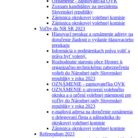
Oznámenie - zapisovateľka OVK
Zoznam kandidátov na prezidenta
Slovenskej republiky
Zápisnica okrskovej volebnej komisie
Zápisnica okrskovej volebnej komisie
Voľby do NR SR 2023
Hlasovací preukaz a oznámenie adresy na
doručenie žiadosti o vydanie hlasovacieho
preukazu
Informácia o podmienkach práva voliť a
práva byť volený.
Rozhodnutie starostu obce Hronec k
organizačno-technickému zabezpečeniu
volieb do Národnej rady Slovenskej
republiky v roku 2023
OZNÁMENIE - zapisovateľka OVK
OZNÁMENIE o utvorení volebného
okrsku a o určení volebnej miestnosti pre
voľby do Národnej rady Slovenskej
republiky v roku 2023
e-mailová adresa na doručenie oznámenia
o delegovaní člena a náhradníka do
okrskovej volebnej komisie
Zápisnica okrskovej volebnej komisie
Referendum 2023