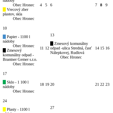
nádoby
Obec Hronec
4
5
6
7
8
9
Vrecový zber
plastov, skla
Obec Hronec
10
13
Papier - 1100 l
nádoby
Zmesový komunálny
Obec Hronec
11
12
odpad -ulica Stredná, časť
14
15
16
Zmesový
Nálepkovej, Rudlová
komunálny odpad -
Obec Hronec
Brantner Gemer s.r.o.
Obec Hronec
17
Sklo - 1 100 l
18
19
20
21
22
23
nádoby
Obec Hronec
24
27
Plasty - 1100 l