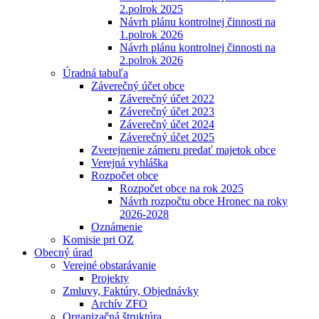
2.polrok 2025
Návrh plánu kontrolnej činnosti na
1.polrok 2026
Návrh plánu kontrolnej činnosti na
2.polrok 2026
Úradná tabuľa
Záverečný účet obce
Záverečný účet 2022
Záverečný účet 2023
Záverečný účet 2024
Záverečný účet 2025
Zverejnenie zámeru predať majetok obce
Verejná vyhláška
Rozpočet obce
Rozpočet obce na rok 2025
Návrh rozpočtu obce Hronec na roky
2026-2028
Oznámenie
Komisie pri OZ
Obecný úrad
Verejné obstarávanie
Projekty
Zmluvy, Faktúry, Objednávky
Archív ZFO
Organizačná štruktúra