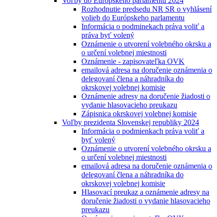
Voľby do Európskeho parlamentu 2024
Rozhodnutie predsedu NR SR o vyhlásení
volieb do Európskeho parlamentu
Informácia o podminekach práva voliť a
práva byť volený
Oznámenie o utvorení volebného okrsku a
o určení volebnej miestnosti
Oznámenie - zapisovateľka OVK
emailová adresa na doručenie oznámenia o
delegovaní člena a náhradníka do
okrskovej volebnej komisie
Oznámenie adresy na doručenie žiadosti o
vydanie hlasovacieho preukazu
Zápisnica okrskovej volebnej komisie
Voľby prezidenta Slovenskej republiky 2024
Informácia o podmienkach práva voliť a
byť volený
Oznámenie o utvorení volebného okrsku a
o určení volebnej miestnosti
emailová adresa na doručenie oznámenia o
delegovaní člena a náhradníka do
okrskovej volebnej komisie
Hlasovací preukaz a oznámenie adresy na
doručenie žiadosti o vydanie hlasovacieho
preukazu