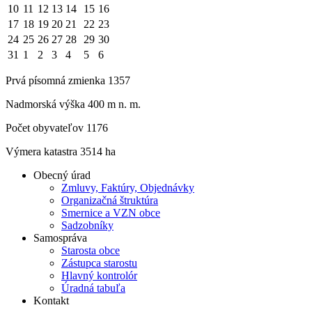
10
11
12
13
14
15
16
17
18
19
20
21
22
23
24
25
26
27
28
29
30
31
1
2
3
4
5
6
Prvá písomná zmienka 1357
Nadmorská výška 400 m n. m.
Počet obyvateľov 1176
Výmera katastra 3514 ha
Obecný úrad
Zmluvy, Faktúry, Objednávky
Organizačná štruktúra
Smernice a VZN obce
Sadzobníky
Samospráva
Starosta obce
Zástupca starostu
Hlavný kontrolór
Úradná tabuľa
Kontakt