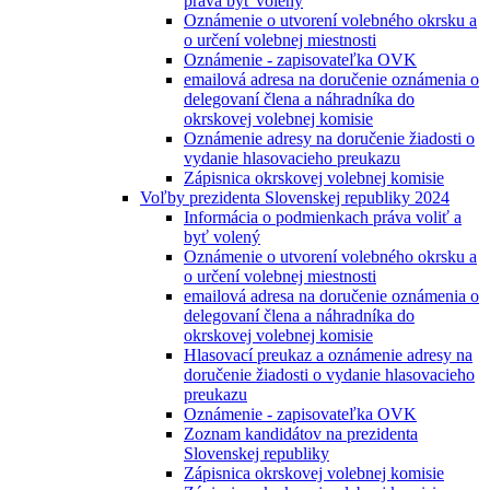
práva byť volený
Oznámenie o utvorení volebného okrsku a
o určení volebnej miestnosti
Oznámenie - zapisovateľka OVK
emailová adresa na doručenie oznámenia o
delegovaní člena a náhradníka do
okrskovej volebnej komisie
Oznámenie adresy na doručenie žiadosti o
vydanie hlasovacieho preukazu
Zápisnica okrskovej volebnej komisie
Voľby prezidenta Slovenskej republiky 2024
Informácia o podmienkach práva voliť a
byť volený
Oznámenie o utvorení volebného okrsku a
o určení volebnej miestnosti
emailová adresa na doručenie oznámenia o
delegovaní člena a náhradníka do
okrskovej volebnej komisie
Hlasovací preukaz a oznámenie adresy na
doručenie žiadosti o vydanie hlasovacieho
preukazu
Oznámenie - zapisovateľka OVK
Zoznam kandidátov na prezidenta
Slovenskej republiky
Zápisnica okrskovej volebnej komisie