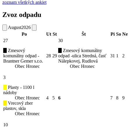
zoznam všetkých ankiet
Zvoz odpadu
August
2026
Po
Ut
St
Št
Pi
So
Ne
27
30
Zmesový
Zmesový komunálny
komunálny odpad -
28
29
odpad -ulica Stredná, časť
31
1
2
Brantner Gemer s.r.o.
Nálepkovej, Rudlová
Obec Hronec
Obec Hronec
3
Plasty - 1100 l
nádoby
Obec Hronec
4
5
6
7
8
9
Vrecový zber
plastov, skla
Obec Hronec
10