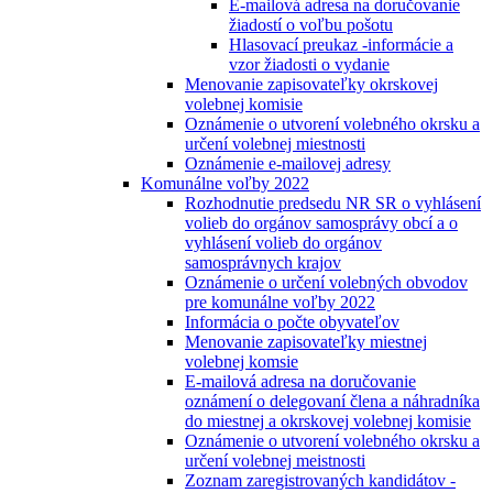
E-mailová adresa na doručovanie
žiadostí o voľbu pošotu
Hlasovací preukaz -informácie a
vzor žiadosti o vydanie
Menovanie zapisovateľky okrskovej
volebnej komisie
Oznámenie o utvorení volebného okrsku a
určení volebnej miestnosti
Oznámenie e-mailovej adresy
Komunálne voľby 2022
Rozhodnutie predsedu NR SR o vyhlásení
volieb do orgánov samosprávy obcí a o
vyhlásení volieb do orgánov
samosprávnych krajov
Oznámenie o určení volebných obvodov
pre komunálne voľby 2022
Informácia o počte obyvateľov
Menovanie zapisovateľky miestnej
volebnej komsie
E-mailová adresa na doručovanie
oznámení o delegovaní člena a náhradníka
do miestnej a okrskovej volebnej komisie
Oznámenie o utvorení volebného okrsku a
určení volebnej meistnosti
Zoznam zaregistrovaných kandidátov -