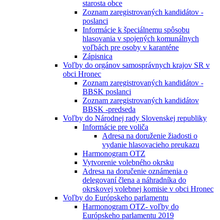
starosta obce
Zoznam zaregistrovaných kandidátov -
poslanci
Informácie k špeciálnemu spôsobu
hlasovania v spojených komunálnych
voľbách pre osoby v karanténe
Zápisnica
Voľby do orgánov samosprávnych krajov SR v
obci Hronec
Zoznam zaregistrovaných kandidátov -
BBSK poslanci
Zoznam zaregistrovaných kandidátov
BBSK -predseda
Voľby do Národnej rady Slovenskej republiky
Informácie pre voliča
Adresa na doruženie žiadosti o
vydanie hlasovacieho preukazu
Harmonogram OTZ
Vytvorenie volebného okrsku
Adresa na doručenie oznámenia o
delegovaní člena a náhradníka do
okrskovej volebnej komisie v obci Hronec
Voľby do Európskeho parlamentu
Harmonogram OTZ- voľby do
Európskeho parlamentu 2019