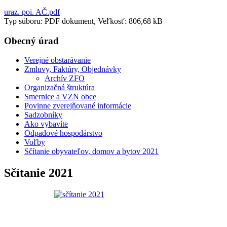
uraz. poi. AČ.pdf
Typ súboru: PDF dokument, Veľkosť: 806,68 kB
Obecný úrad
Verejné obstarávanie
Zmluvy, Faktúry, Objednávky
Archív ZFO
Organizačná štruktúra
Smernice a VZN obce
Povinne zverejňované informácie
Sadzobníky
Ako vybavíte
Odpadové hospodárstvo
Voľby
Sčítanie obyvateľov, domov a bytov 2021
Sčítanie 2021