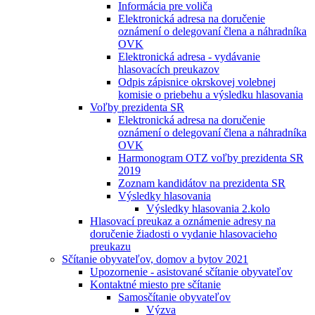
Informácia pre voliča
Elektronická adresa na doručenie
oznámení o delegovaní člena a náhradníka
OVK
Elektronická adresa - vydávanie
hlasovacích preukazov
Odpis zápisnice okrskovej volebnej
komisie o priebehu a výsledku hlasovania
Voľby prezidenta SR
Elektronická adresa na doručenie
oznámení o delegovaní člena a náhradníka
OVK
Harmonogram OTZ voľby prezidenta SR
2019
Zoznam kandidátov na prezidenta SR
Výsledky hlasovania
Výsledky hlasovania 2.kolo
Hlasovací preukaz a oznámenie adresy na
doručenie žiadosti o vydanie hlasovacieho
preukazu
Sčítanie obyvateľov, domov a bytov 2021
Upozornenie - asistované sčítanie obyvateľov
Kontaktné miesto pre sčítanie
Samosčítanie obyvateľov
Výzva