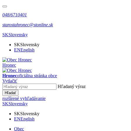
048/6710401
starostahronec@stonline.sk
SK
Slovensky
SK
Slovensky
EN
English
Hronec
Hronec
oficiálna stránka obce
Vytlačiť
Hľadaný výraz
Hľadať
rozšírené vyhľadávanie
SK
Slovensky
SK
Slovensky
EN
English
Obec