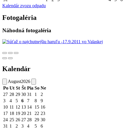
Kalendár zvozu odpadu
Fotogaléria
Náhodná fotogaléria
Kalendár
August
2026
Po
Ut
St
Št
Pia
So
Ne
27
28
29
30
31
1
2
3
4
5
6
7
8
9
10
11
12
13
14
15
16
17
18
19
20
21
22
23
24
25
26
27
28
29
30
31
1
2
3
4
5
6