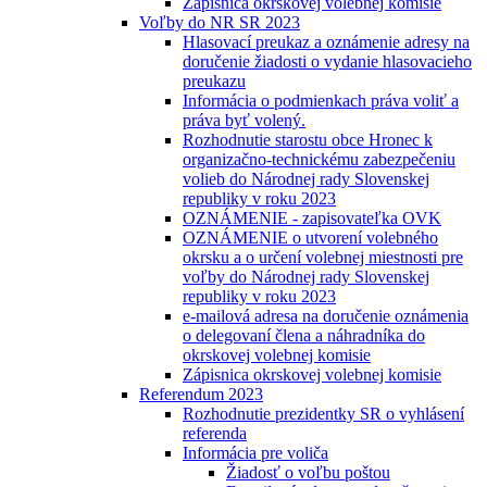
Zápisnica okrskovej volebnej komisie
Voľby do NR SR 2023
Hlasovací preukaz a oznámenie adresy na
doručenie žiadosti o vydanie hlasovacieho
preukazu
Informácia o podmienkach práva voliť a
práva byť volený.
Rozhodnutie starostu obce Hronec k
organizačno-technickému zabezpečeniu
volieb do Národnej rady Slovenskej
republiky v roku 2023
OZNÁMENIE - zapisovateľka OVK
OZNÁMENIE o utvorení volebného
okrsku a o určení volebnej miestnosti pre
voľby do Národnej rady Slovenskej
republiky v roku 2023
e-mailová adresa na doručenie oznámenia
o delegovaní člena a náhradníka do
okrskovej volebnej komisie
Zápisnica okrskovej volebnej komisie
Referendum 2023
Rozhodnutie prezidentky SR o vyhlásení
referenda
Informácia pre voliča
Žiadosť o voľbu poštou