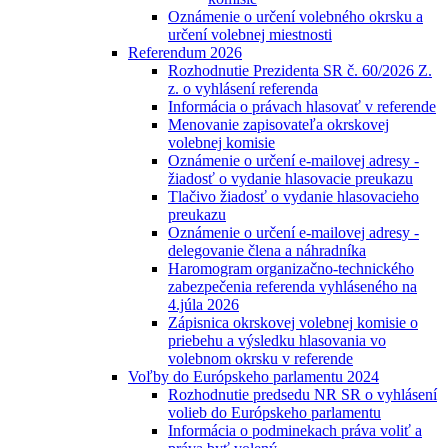
Oznámenie o určení volebného okrsku a
určení volebnej miestnosti
Referendum 2026
Rozhodnutie Prezidenta SR č. 60/2026 Z.
z. o vyhlásení referenda
Informácia o právach hlasovať v referende
Menovanie zapisovateľa okrskovej
volebnej komisie
Oznámenie o určení e-mailovej adresy -
žiadosť o vydanie hlasovacie preukazu
Tlačivo žiadosť o vydanie hlasovacieho
preukazu
Oznámenie o určení e-mailovej adresy -
delegovanie člena a náhradníka
Haromogram organizačno-technického
zabezpečenia referenda vyhláseného na
4.júla 2026
Zápisnica okrskovej volebnej komisie o
priebehu a výsledku hlasovania vo
volebnom okrsku v referende
Voľby do Európskeho parlamentu 2024
Rozhodnutie predsedu NR SR o vyhlásení
volieb do Európskeho parlamentu
Informácia o podminekach práva voliť a