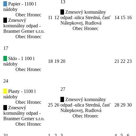
13
Papier - 1100 l
nádoby
Zmesový komunálny
Obec Hronec
11
12
odpad -ulica Stredná, časť
14
15
16
Zmesový
Nálepkovej, Rudlová
komunálny odpad -
Obec Hronec
Brantner Gemer s.r.o.
Obec Hronec
17
Sklo - 1 100 l
18
19
20
21
22
23
nádoby
Obec Hronec
24
27
Plasty - 1100 l
nádoby
Zmesový komunálny
Obec Hronec
25
26
odpad -ulica Stredná, časť
28
29
30
Zmesový
Nálepkovej, Rudlová
komunálny odpad -
Obec Hronec
Brantner Gemer s.r.o.
Obec Hronec
31
1
2
3
4
5
6