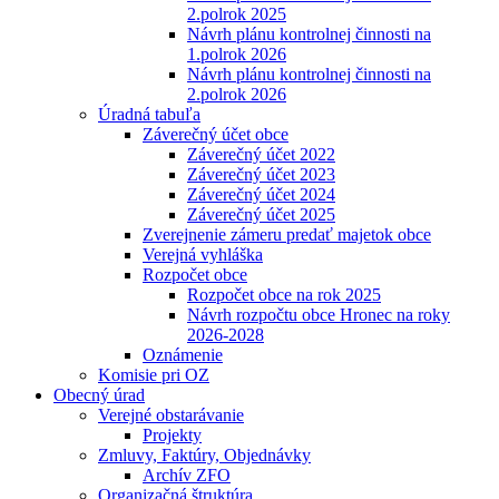
2.polrok 2025
Návrh plánu kontrolnej činnosti na
1.polrok 2026
Návrh plánu kontrolnej činnosti na
2.polrok 2026
Úradná tabuľa
Záverečný účet obce
Záverečný účet 2022
Záverečný účet 2023
Záverečný účet 2024
Záverečný účet 2025
Zverejnenie zámeru predať majetok obce
Verejná vyhláška
Rozpočet obce
Rozpočet obce na rok 2025
Návrh rozpočtu obce Hronec na roky
2026-2028
Oznámenie
Komisie pri OZ
Obecný úrad
Verejné obstarávanie
Projekty
Zmluvy, Faktúry, Objednávky
Archív ZFO
Organizačná štruktúra