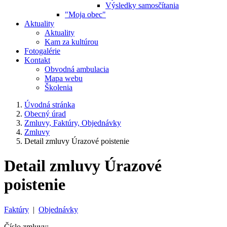
Výsledky samosčítania
"Moja obec"
Aktuality
Aktuality
Kam za kultúrou
Fotogalérie
Kontakt
Obvodná ambulacia
Mapa webu
Školenia
Úvodná stránka
Obecný úrad
Zmluvy, Faktúry, Objednávky
Zmluvy
Detail zmluvy Úrazové poistenie
Detail zmluvy Úrazové
poistenie
Faktúry
|
Objednávky
Číslo zmluvy: