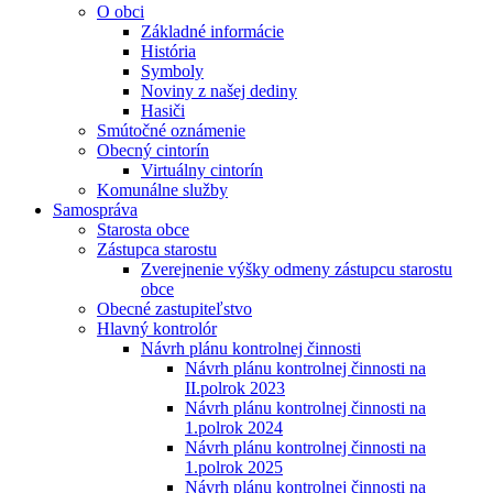
O obci
Základné informácie
História
Symboly
Noviny z našej dediny
Hasiči
Smútočné oznámenie
Obecný cintorín
Virtuálny cintorín
Komunálne služby
Samospráva
Starosta obce
Zástupca starostu
Zverejnenie výšky odmeny zástupcu starostu
obce
Obecné zastupiteľstvo
Hlavný kontrolór
Návrh plánu kontrolnej činnosti
Návrh plánu kontrolnej činnosti na
II.polrok 2023
Návrh plánu kontrolnej činnosti na
1.polrok 2024
Návrh plánu kontrolnej činnosti na
1.polrok 2025
Návrh plánu kontrolnej činnosti na