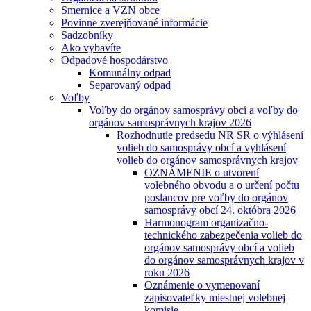
Smernice a VZN obce
Povinne zverejňované informácie
Sadzobníky
Ako vybavíte
Odpadové hospodárstvo
Komunálny odpad
Separovaný odpad
Voľby
Voľby do orgánov samosprávy obcí a voľby do
orgánov samosprávnych krajov 2026
Rozhodnutie predsedu NR SR o výhlásení
volieb do samosprávy obcí a vyhlásení
volieb do orgánov samosprávnych krajov
OZNÁMENIE o utvorení
volebného obvodu a o určení počtu
poslancov pre voľby do orgánov
samosprávy obcí 24. októbra 2026
Harmonogram organizačno-
technického zabezpečenia volieb do
orgánov samosprávy obcí a volieb
do orgánov samosprávnych krajov v
roku 2026
Oznámenie o vymenovaní
zapisovateľky miestnej volebnej
komisie