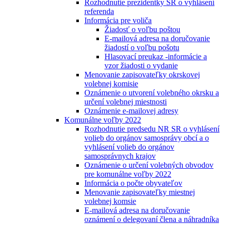
Rozhodnutie prezidentky SR o vyhlásení
referenda
Informácia pre voliča
Žiadosť o voľbu poštou
E-mailová adresa na doručovanie
žiadostí o voľbu pošotu
Hlasovací preukaz -informácie a
vzor žiadosti o vydanie
Menovanie zapisovateľky okrskovej
volebnej komisie
Oznámenie o utvorení volebného okrsku a
určení volebnej miestnosti
Oznámenie e-mailovej adresy
Komunálne voľby 2022
Rozhodnutie predsedu NR SR o vyhlásení
volieb do orgánov samosprávy obcí a o
vyhlásení volieb do orgánov
samosprávnych krajov
Oznámenie o určení volebných obvodov
pre komunálne voľby 2022
Informácia o počte obyvateľov
Menovanie zapisovateľky miestnej
volebnej komsie
E-mailová adresa na doručovanie
oznámení o delegovaní člena a náhradníka