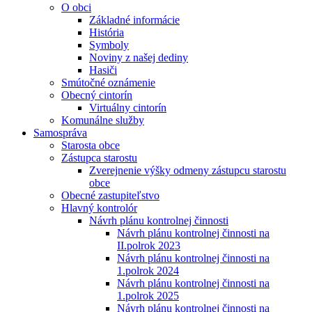
O obci
Základné informácie
História
Symboly
Noviny z našej dediny
Hasiči
Smútočné oznámenie
Obecný cintorín
Virtuálny cintorín
Komunálne služby
Samospráva
Starosta obce
Zástupca starostu
Zverejnenie výšky odmeny zástupcu starostu
obce
Obecné zastupiteľstvo
Hlavný kontrolór
Návrh plánu kontrolnej činnosti
Návrh plánu kontrolnej činnosti na
II.polrok 2023
Návrh plánu kontrolnej činnosti na
1.polrok 2024
Návrh plánu kontrolnej činnosti na
1.polrok 2025
Návrh plánu kontrolnej činnosti na