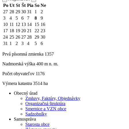
Po
Ut
St
Št
Pia
So
Ne
27
28
29
30
31
1
2
3
4
5
6
7
8
9
10
11
12
13
14
15
16
17
18
19
20
21
22
23
24
25
26
27
28
29
30
31
1
2
3
4
5
6
Prvá písomná zmienka 1357
Nadmorská výška 400 m n. m.
Počet obyvateľov 1176
Výmera katastra 3514 ha
Obecný úrad
Zmluvy, Faktúry, Objednávky
Organizačná štruktúra
Smernice a VZN obce
Sadzobníky
Samospráva
Starosta obce