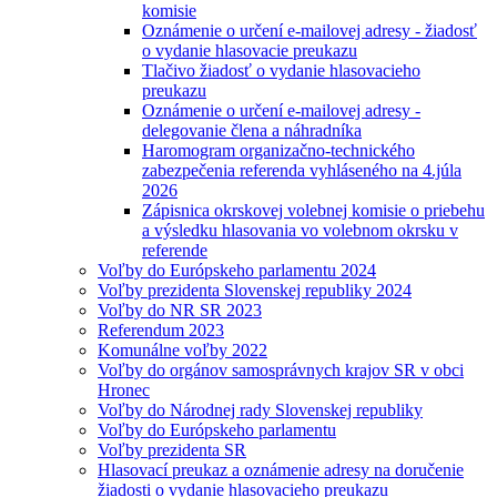
komisie
Oznámenie o určení e-mailovej adresy - žiadosť
o vydanie hlasovacie preukazu
Tlačivo žiadosť o vydanie hlasovacieho
preukazu
Oznámenie o určení e-mailovej adresy -
delegovanie člena a náhradníka
Haromogram organizačno-technického
zabezpečenia referenda vyhláseného na 4.júla
2026
Zápisnica okrskovej volebnej komisie o priebehu
a výsledku hlasovania vo volebnom okrsku v
referende
Voľby do Európskeho parlamentu 2024
Voľby prezidenta Slovenskej republiky 2024
Voľby do NR SR 2023
Referendum 2023
Komunálne voľby 2022
Voľby do orgánov samosprávnych krajov SR v obci
Hronec
Voľby do Národnej rady Slovenskej republiky
Voľby do Európskeho parlamentu
Voľby prezidenta SR
Hlasovací preukaz a oznámenie adresy na doručenie
žiadosti o vydanie hlasovacieho preukazu