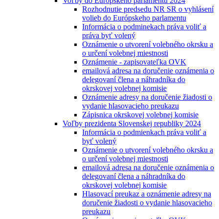
Voľby do Európskeho parlamentu 2024
Rozhodnutie predsedu NR SR o vyhlásení
volieb do Európskeho parlamentu
Informácia o podminekach práva voliť a
práva byť volený
Oznámenie o utvorení volebného okrsku a
o určení volebnej miestnosti
Oznámenie - zapisovateľka OVK
emailová adresa na doručenie oznámenia o
delegovaní člena a náhradníka do
okrskovej volebnej komisie
Oznámenie adresy na doručenie žiadosti o
vydanie hlasovacieho preukazu
Zápisnica okrskovej volebnej komisie
Voľby prezidenta Slovenskej republiky 2024
Informácia o podmienkach práva voliť a
byť volený
Oznámenie o utvorení volebného okrsku a
o určení volebnej miestnosti
emailová adresa na doručenie oznámenia o
delegovaní člena a náhradníka do
okrskovej volebnej komisie
Hlasovací preukaz a oznámenie adresy na
doručenie žiadosti o vydanie hlasovacieho
preukazu