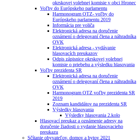
okrskovej volebnej komisie v obci Hronec
Voľby do Európskeho parlamentu
Harmonogram OTZ- voľby do
Európskeho parlamentu 2019
Informácia pre voliča
Elektronická adresa na doručenie
oznámení o delegovaní člena a náhradníka
OVK
Elektronická adresa - vydávanie
hlasovacích preukazov
Odpis zápisnice okrskovej volebnej
komisie o priebehu a výsledku hlasovania
Voľby prezidenta SR
Elektronická adresa na doručenie
oznámení o delegovaní člena a náhradníka
OVK
Harmonogram OTZ voľby prezidenta SR
2019
Zoznam kandidátov na prezidenta SR
Výsledky hlasovania
Výsledky hlasovania 2.kolo
Hlasovací preukaz a oznámenie adresy na
doručenie žiadosti o vydanie hlasovacieho
preukazu
Sčítanie obyvateľov, domov a bytov 2021