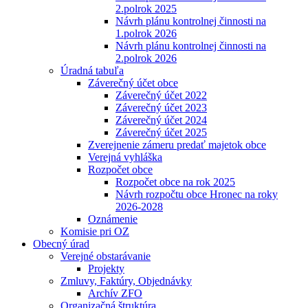
2.polrok 2025
Návrh plánu kontrolnej činnosti na
1.polrok 2026
Návrh plánu kontrolnej činnosti na
2.polrok 2026
Úradná tabuľa
Záverečný účet obce
Záverečný účet 2022
Záverečný účet 2023
Záverečný účet 2024
Záverečný účet 2025
Zverejnenie zámeru predať majetok obce
Verejná vyhláška
Rozpočet obce
Rozpočet obce na rok 2025
Návrh rozpočtu obce Hronec na roky
2026-2028
Oznámenie
Komisie pri OZ
Obecný úrad
Verejné obstarávanie
Projekty
Zmluvy, Faktúry, Objednávky
Archív ZFO
Organizačná štruktúra