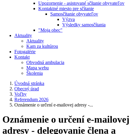
Upozornenie - asistované sčítanie obyvateľov
Kontaktné miesto pre sčítanie
Samosčítanie obyvateľov
Výzva
Výsledky samosčítania
"Moja obec"
Aktuality
Aktuality
Kam za kultúrou
Fotogalérie
Kontakt
Obvodná ambulacia
Mapa webu
Školenia
Úvodná stránka
Obecný úrad
Voľby
Referendum 2026
Oznámenie o určení e-mailovej adresy -...
Oznámenie o určení e-mailovej
adresy - delegovanie člena a