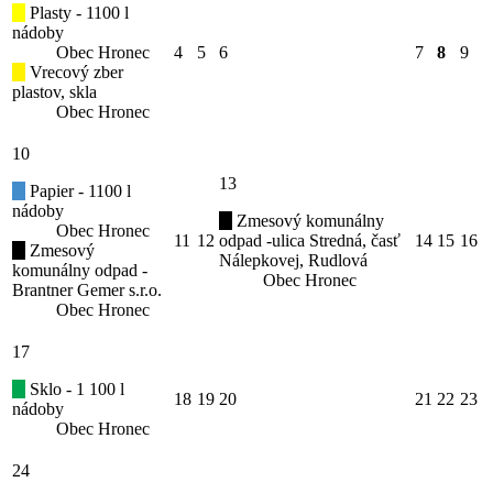
Plasty - 1100 l
nádoby
Obec Hronec
4
5
6
7
8
9
Vrecový zber
plastov, skla
Obec Hronec
10
13
Papier - 1100 l
nádoby
Zmesový komunálny
Obec Hronec
11
12
odpad -ulica Stredná, časť
14
15
16
Zmesový
Nálepkovej, Rudlová
komunálny odpad -
Obec Hronec
Brantner Gemer s.r.o.
Obec Hronec
17
Sklo - 1 100 l
18
19
20
21
22
23
nádoby
Obec Hronec
24