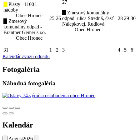
27
Plasty - 1100 l
nádoby
Zmesový komunálny
Obec Hronec
25
26
odpad -ulica Stredná, časť
28
29
30
Zmesový
Nálepkovej, Rudlová
komunálny odpad -
Obec Hronec
Brantner Gemer s.r.o.
Obec Hronec
31
1
2
3
4
5
6
Kalendár zvozu odpadu
Fotogaléria
Náhodná fotogaléria
Kalendár
August
2026