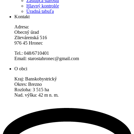
Zástupca starostu
Hlavný kontrolór
Úradná tabuľa
Kontakt
Adresa:
Obecný úrad
Zlievárenská 516
976 45 Hronec
Tel.: 048/6710401
Email: starostahronec@gmail.com
O obci
Kraj: Banskobystrický
Okres: Brezno
Rozloha: 3 515 ha
Nad. výška: 42 m n. m.