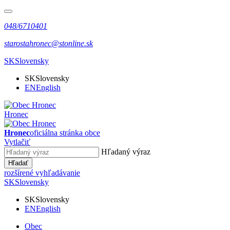
048/6710401
starostahronec@stonline.sk
SK
Slovensky
SK
Slovensky
EN
English
Hronec
Hronec
oficiálna stránka obce
Vytlačiť
Hľadaný výraz
Hľadať
rozšírené vyhľadávanie
SK
Slovensky
SK
Slovensky
EN
English
Obec