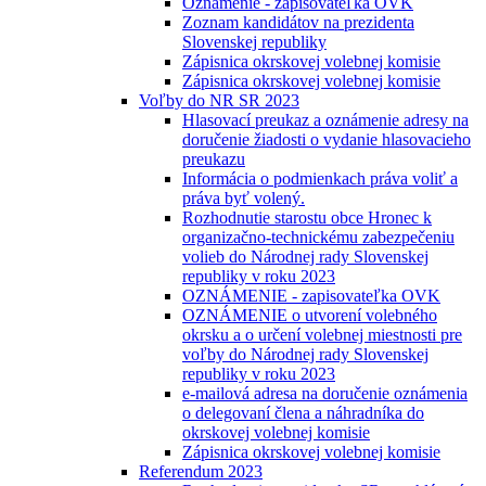
Oznámenie - zapisovateľka OVK
Zoznam kandidátov na prezidenta
Slovenskej republiky
Zápisnica okrskovej volebnej komisie
Zápisnica okrskovej volebnej komisie
Voľby do NR SR 2023
Hlasovací preukaz a oznámenie adresy na
doručenie žiadosti o vydanie hlasovacieho
preukazu
Informácia o podmienkach práva voliť a
práva byť volený.
Rozhodnutie starostu obce Hronec k
organizačno-technickému zabezpečeniu
volieb do Národnej rady Slovenskej
republiky v roku 2023
OZNÁMENIE - zapisovateľka OVK
OZNÁMENIE o utvorení volebného
okrsku a o určení volebnej miestnosti pre
voľby do Národnej rady Slovenskej
republiky v roku 2023
e-mailová adresa na doručenie oznámenia
o delegovaní člena a náhradníka do
okrskovej volebnej komisie
Zápisnica okrskovej volebnej komisie
Referendum 2023