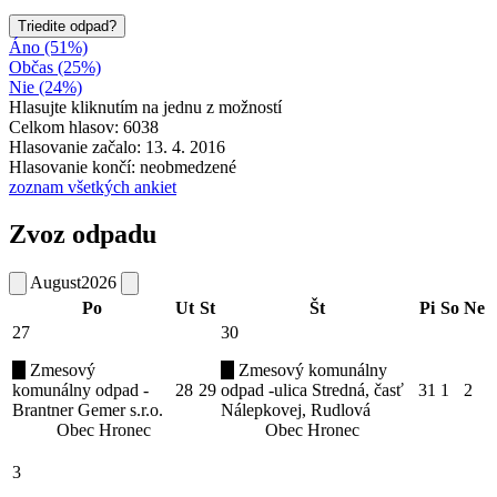
Triedite odpad?
Áno (51%)
Občas (25%)
Nie (24%)
Hlasujte kliknutím na jednu z možností
Celkom hlasov: 6038
Hlasovanie začalo: 13. 4. 2016
Hlasovanie končí: neobmedzené
zoznam všetkých ankiet
Zvoz odpadu
August
2026
Po
Ut
St
Št
Pi
So
Ne
27
30
Zmesový
Zmesový komunálny
komunálny odpad -
28
29
odpad -ulica Stredná, časť
31
1
2
Brantner Gemer s.r.o.
Nálepkovej, Rudlová
Obec Hronec
Obec Hronec
3