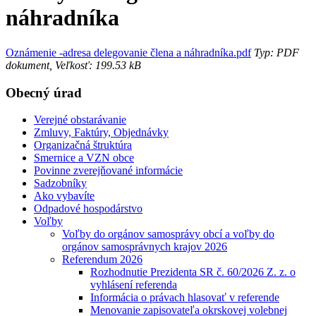
náhradníka
Oznámenie -adresa delegovanie člena a náhradníka.pdf
Typ: PDF
dokument, Veľkosť: 199.53 kB
Obecný úrad
Verejné obstarávanie
Zmluvy, Faktúry, Objednávky
Organizačná štruktúra
Smernice a VZN obce
Povinne zverejňované informácie
Sadzobníky
Ako vybavíte
Odpadové hospodárstvo
Voľby
Voľby do orgánov samosprávy obcí a voľby do
orgánov samosprávnych krajov 2026
Referendum 2026
Rozhodnutie Prezidenta SR č. 60/2026 Z. z. o
vyhlásení referenda
Informácia o právach hlasovať v referende
Menovanie zapisovateľa okrskovej volebnej