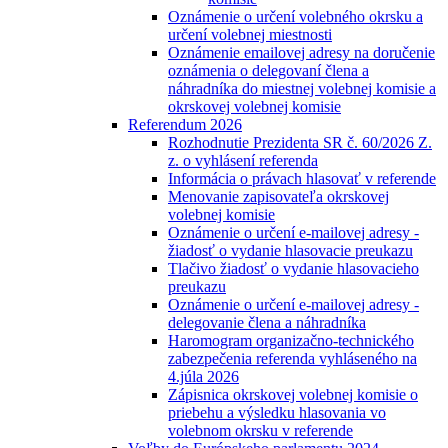
Oznámenie o určení volebného okrsku a
určení volebnej miestnosti
Oznámenie emailovej adresy na doručenie
oznámenia o delegovaní člena a
náhradníka do miestnej volebnej komisie a
okrskovej volebnej komisie
Referendum 2026
Rozhodnutie Prezidenta SR č. 60/2026 Z.
z. o vyhlásení referenda
Informácia o právach hlasovať v referende
Menovanie zapisovateľa okrskovej
volebnej komisie
Oznámenie o určení e-mailovej adresy -
žiadosť o vydanie hlasovacie preukazu
Tlačivo žiadosť o vydanie hlasovacieho
preukazu
Oznámenie o určení e-mailovej adresy -
delegovanie člena a náhradníka
Haromogram organizačno-technického
zabezpečenia referenda vyhláseného na
4.júla 2026
Zápisnica okrskovej volebnej komisie o
priebehu a výsledku hlasovania vo
volebnom okrsku v referende