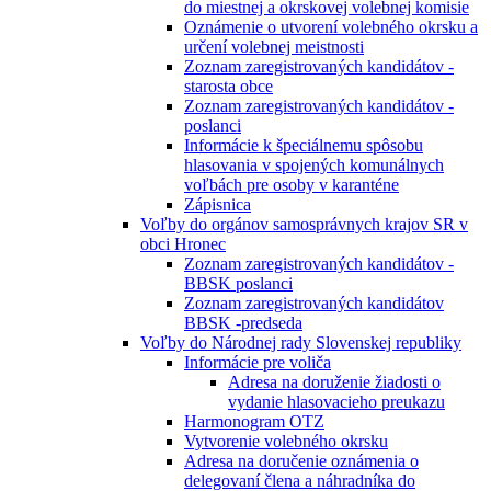
do miestnej a okrskovej volebnej komisie
Oznámenie o utvorení volebného okrsku a
určení volebnej meistnosti
Zoznam zaregistrovaných kandidátov -
starosta obce
Zoznam zaregistrovaných kandidátov -
poslanci
Informácie k špeciálnemu spôsobu
hlasovania v spojených komunálnych
voľbách pre osoby v karanténe
Zápisnica
Voľby do orgánov samosprávnych krajov SR v
obci Hronec
Zoznam zaregistrovaných kandidátov -
BBSK poslanci
Zoznam zaregistrovaných kandidátov
BBSK -predseda
Voľby do Národnej rady Slovenskej republiky
Informácie pre voliča
Adresa na doruženie žiadosti o
vydanie hlasovacieho preukazu
Harmonogram OTZ
Vytvorenie volebného okrsku
Adresa na doručenie oznámenia o
delegovaní člena a náhradníka do