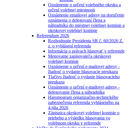
Oznámenie o určení volebného okrsku a
určení volebnej miestnosti
Oznámenie emailovej adresy na doručenie
oznámenia o delegovaní člena a
náhradníka do miestnej volebnej komisie a
okrskovej volebnej komisie
Referendum 2026
Rozhodnutie Prezidenta SR č. 60/2026 Z.
z. o vyhlásení referenda
Informácia o právach hlasovať v referende
Menovanie zapisovateľa okrskovej
volebnej komisie
Oznámenie o určení e-mailovej adresy -
žiadosť o vydanie hlasovacie preukazu
Tlačivo žiadosť o vydanie hlasovacieho
preukazu
Oznámenie o určení e-mailovej adresy -
delegovanie člena a náhradníka
Haromogram organizačno-technického
zabezpečenia referenda vyhláseného na
4.júla 2026
Zápisnica okrskovej volebnej komisie o
priebehu a výsledku hlasovania vo
volebnom okrsku v referende