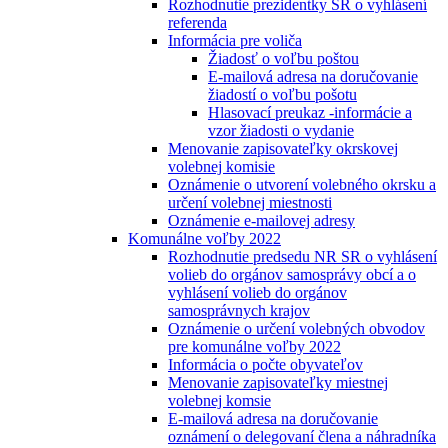
Rozhodnutie prezidentky SR o vyhlásení
referenda
Informácia pre voliča
Žiadosť o voľbu poštou
E-mailová adresa na doručovanie
žiadostí o voľbu pošotu
Hlasovací preukaz -informácie a
vzor žiadosti o vydanie
Menovanie zapisovateľky okrskovej
volebnej komisie
Oznámenie o utvorení volebného okrsku a
určení volebnej miestnosti
Oznámenie e-mailovej adresy
Komunálne voľby 2022
Rozhodnutie predsedu NR SR o vyhlásení
volieb do orgánov samosprávy obcí a o
vyhlásení volieb do orgánov
samosprávnych krajov
Oznámenie o určení volebných obvodov
pre komunálne voľby 2022
Informácia o počte obyvateľov
Menovanie zapisovateľky miestnej
volebnej komsie
E-mailová adresa na doručovanie
oznámení o delegovaní člena a náhradníka