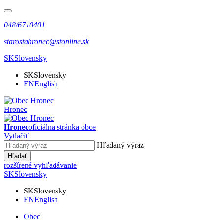
048/6710401
starostahronec@stonline.sk
SK
Slovensky
SK
Slovensky
EN
English
Hronec
Hronec
oficiálna stránka obce
Vytlačiť
Hľadaný výraz
Hľadať
rozšírené vyhľadávanie
SK
Slovensky
SK
Slovensky
EN
English
Obec