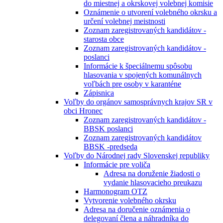
do miestnej a okrskovej volebnej komisie
Oznámenie o utvorení volebného okrsku a
určení volebnej meistnosti
Zoznam zaregistrovaných kandidátov -
starosta obce
Zoznam zaregistrovaných kandidátov -
poslanci
Informácie k špeciálnemu spôsobu
hlasovania v spojených komunálnych
voľbách pre osoby v karanténe
Zápisnica
Voľby do orgánov samosprávnych krajov SR v
obci Hronec
Zoznam zaregistrovaných kandidátov -
BBSK poslanci
Zoznam zaregistrovaných kandidátov
BBSK -predseda
Voľby do Národnej rady Slovenskej republiky
Informácie pre voliča
Adresa na doruženie žiadosti o
vydanie hlasovacieho preukazu
Harmonogram OTZ
Vytvorenie volebného okrsku
Adresa na doručenie oznámenia o
delegovaní člena a náhradníka do