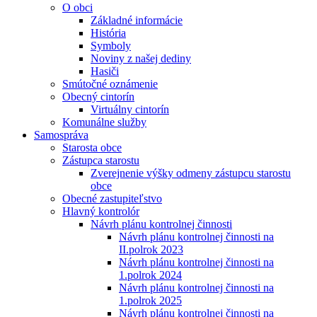
O obci
Základné informácie
História
Symboly
Noviny z našej dediny
Hasiči
Smútočné oznámenie
Obecný cintorín
Virtuálny cintorín
Komunálne služby
Samospráva
Starosta obce
Zástupca starostu
Zverejnenie výšky odmeny zástupcu starostu
obce
Obecné zastupiteľstvo
Hlavný kontrolór
Návrh plánu kontrolnej činnosti
Návrh plánu kontrolnej činnosti na
II.polrok 2023
Návrh plánu kontrolnej činnosti na
1.polrok 2024
Návrh plánu kontrolnej činnosti na
1.polrok 2025
Návrh plánu kontrolnej činnosti na