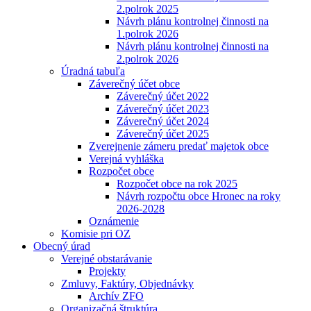
2.polrok 2025
Návrh plánu kontrolnej činnosti na
1.polrok 2026
Návrh plánu kontrolnej činnosti na
2.polrok 2026
Úradná tabuľa
Záverečný účet obce
Záverečný účet 2022
Záverečný účet 2023
Záverečný účet 2024
Záverečný účet 2025
Zverejnenie zámeru predať majetok obce
Verejná vyhláška
Rozpočet obce
Rozpočet obce na rok 2025
Návrh rozpočtu obce Hronec na roky
2026-2028
Oznámenie
Komisie pri OZ
Obecný úrad
Verejné obstarávanie
Projekty
Zmluvy, Faktúry, Objednávky
Archív ZFO
Organizačná štruktúra