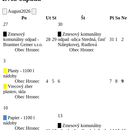
August
2026
Po
Ut
St
Št
Pi
So
Ne
27
30
Zmesový
Zmesový komunálny
komunálny odpad -
28
29
odpad -ulica Stredná, časť
31
1
2
Brantner Gemer s.r.o.
Nálepkovej, Rudlová
Obec Hronec
Obec Hronec
3
Plasty - 1100 l
nádoby
Obec Hronec
4
5
6
7
8
9
Vrecový zber
plastov, skla
Obec Hronec
10
13
Papier - 1100 l
nádoby
Zmesový komunálny
Obec Hronec