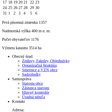
17
18
19
20
21
22
23
24
25
26
27
28
29
30
31
1
2
3
4
5
6
Prvá písomná zmienka 1357
Nadmorská výška 400 m n. m.
Počet obyvateľov 1176
Výmera katastra 3514 ha
Obecný úrad
Zmluvy, Faktúry, Objednávky
Organizačná štruktúra
Smernice a VZN obce
Sadzobníky
Samospráva
Starosta obce
Zástupca starostu
Hlavný kontrolór
Úradná tabuľa
Kontakt
Adresa: