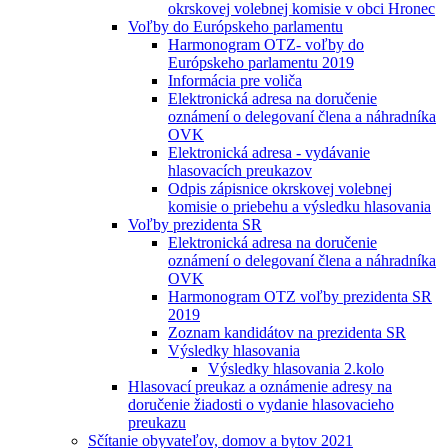
okrskovej volebnej komisie v obci Hronec
Voľby do Európskeho parlamentu
Harmonogram OTZ- voľby do
Európskeho parlamentu 2019
Informácia pre voliča
Elektronická adresa na doručenie
oznámení o delegovaní člena a náhradníka
OVK
Elektronická adresa - vydávanie
hlasovacích preukazov
Odpis zápisnice okrskovej volebnej
komisie o priebehu a výsledku hlasovania
Voľby prezidenta SR
Elektronická adresa na doručenie
oznámení o delegovaní člena a náhradníka
OVK
Harmonogram OTZ voľby prezidenta SR
2019
Zoznam kandidátov na prezidenta SR
Výsledky hlasovania
Výsledky hlasovania 2.kolo
Hlasovací preukaz a oznámenie adresy na
doručenie žiadosti o vydanie hlasovacieho
preukazu
Sčítanie obyvateľov, domov a bytov 2021