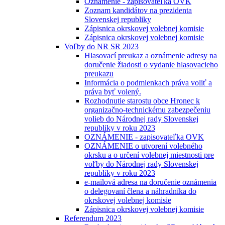
Oznámenie - zapisovateľka OVK
Zoznam kandidátov na prezidenta
Slovenskej republiky
Zápisnica okrskovej volebnej komisie
Zápisnica okrskovej volebnej komisie
Voľby do NR SR 2023
Hlasovací preukaz a oznámenie adresy na
doručenie žiadosti o vydanie hlasovacieho
preukazu
Informácia o podmienkach práva voliť a
práva byť volený.
Rozhodnutie starostu obce Hronec k
organizačno-technickému zabezpečeniu
volieb do Národnej rady Slovenskej
republiky v roku 2023
OZNÁMENIE - zapisovateľka OVK
OZNÁMENIE o utvorení volebného
okrsku a o určení volebnej miestnosti pre
voľby do Národnej rady Slovenskej
republiky v roku 2023
e-mailová adresa na doručenie oznámenia
o delegovaní člena a náhradníka do
okrskovej volebnej komisie
Zápisnica okrskovej volebnej komisie
Referendum 2023