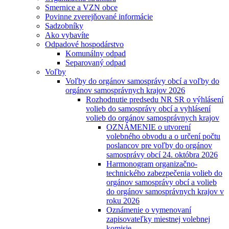
Smernice a VZN obce
Povinne zverejňované informácie
Sadzobníky
Ako vybavíte
Odpadové hospodárstvo
Komunálny odpad
Separovaný odpad
Voľby
Voľby do orgánov samosprávy obcí a voľby do
orgánov samosprávnych krajov 2026
Rozhodnutie predsedu NR SR o výhlásení
volieb do samosprávy obcí a vyhlásení
volieb do orgánov samosprávnych krajov
OZNÁMENIE o utvorení
volebného obvodu a o určení počtu
poslancov pre voľby do orgánov
samosprávy obcí 24. októbra 2026
Harmonogram organizačno-
technického zabezpečenia volieb do
orgánov samosprávy obcí a volieb
do orgánov samosprávnych krajov v
roku 2026
Oznámenie o vymenovaní
zapisovateľky miestnej volebnej
komisie