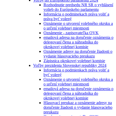
Voľby do Európskeho parlamentu 2024
Rozhodnutie predsedu NR SR o vyhlásení
volieb do Európskeho parlamentu
Informácia o podminekach práva voliť a
práva byť volený
Oznámenie o utvorení volebného okrsku a
o určení volebnej miestnosti
Oznámenie - zapisovateľka OVK
emailová adresa na doručenie oznámenia o
delegovaní člena a náhradníka do
okrskovej volebnej komisie
Oznámenie adresy na doručenie žiadosti o
vydanie hlasovacieho preukazu
Zápisnica okrskovej volebnej komisie
Voľby prezidenta Slovenskej republiky 2024
Informácia o podmienkach práva voliť a
byť volený
Oznámenie o utvorení volebného okrsku a
o určení volebnej miestnosti
emailová adresa na doručenie oznámenia o
delegovaní člena a náhradníka do
okrskovej volebnej komisie
Hlasovací preukaz a oznámenie adresy na
doručenie žiadosti o vydanie hlasovacieho
preukazu