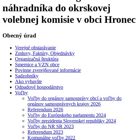
náhradníka do okrskovej
volebnej komisie v obci Hronec
Obecný úrad
Verejné obstarávanie
Zmluvy, Faktúry, Objednávky
Organizačná štruktúra
Smernice a VZN obce
Povinne zverejňované informácie
Sadzobníky
Ako vybavíte
Odpadové hospodárstvo
Voľby
Voľby do orgánov samosprávy obcí a voľby do
orgánov samosprávnych krajov 2026
Referendum 2026
Voľby do Európskeho parlamentu 2024
Voľby prezidenta Slovenskej republiky 2024
Voľby do NR SR 2023
Referendum 2023
Komunálne voľby 2022