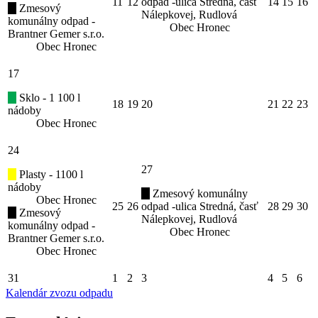
11
12
odpad -ulica Stredná, časť
14
15
16
Zmesový
Nálepkovej, Rudlová
komunálny odpad -
Obec Hronec
Brantner Gemer s.r.o.
Obec Hronec
17
Sklo - 1 100 l
18
19
20
21
22
23
nádoby
Obec Hronec
24
27
Plasty - 1100 l
nádoby
Zmesový komunálny
Obec Hronec
25
26
odpad -ulica Stredná, časť
28
29
30
Zmesový
Nálepkovej, Rudlová
komunálny odpad -
Obec Hronec
Brantner Gemer s.r.o.
Obec Hronec
31
1
2
3
4
5
6
Kalendár zvozu odpadu