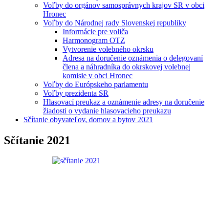
Voľby do orgánov samosprávnych krajov SR v obci
Hronec
Voľby do Národnej rady Slovenskej republiky
Informácie pre voliča
Harmonogram OTZ
Vytvorenie volebného okrsku
Adresa na doručenie oznámenia o delegovaní
člena a náhradníka do okrskovej volebnej
komisie v obci Hronec
Voľby do Európskeho parlamentu
Voľby prezidenta SR
Hlasovací preukaz a oznámenie adresy na doručenie
žiadosti o vydanie hlasovacieho preukazu
Sčítanie obyvateľov, domov a bytov 2021
Sčítanie 2021