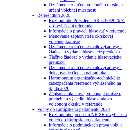
Oznámenie o určení volebného okrsku a
určení volebnej miestnosti
Referendum 2026
Rozhodnutie Prezidenta SR č. 60/2026 Z.
z. o vyhlásení referenda
Informácia o právach hlasovať v referende
Menovanie zapisovateľa okrskovej
volebnej komisie
Oznámenie o určení e-mailovej adresy -
žiadosť o vydanie hlasovacie preukazu
Tlačivo žiadosť o vydanie hlasovacieho
preukazu
Oznámenie o určení e-mailovej adresy -
delegovanie člena a náhradníka
Haromogram organizačno-technického
zabezpečenia referenda vyhláseného na
4.júla 2026
Zápisnica okrskovej volebnej komisie o
priebehu a výsledku hlasovania vo
volebnom okrsku v referende
Voľby do Európskeho parlamentu 2024
Rozhodnutie predsedu NR SR o vyhlásení
volieb do Európskeho parlamentu
Informácia o podminekach práva voliť a