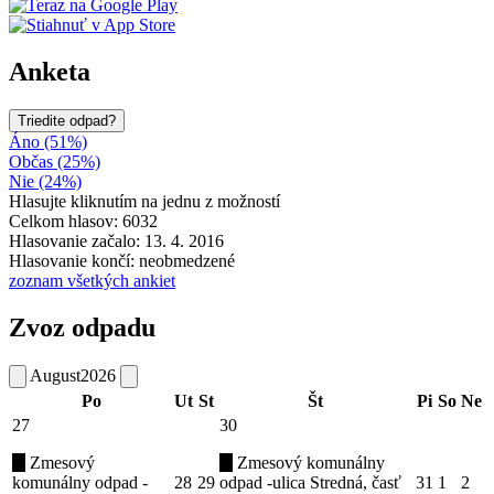
Anketa
Triedite odpad?
Áno (51%)
Občas (25%)
Nie (24%)
Hlasujte kliknutím na jednu z možností
Celkom hlasov: 6032
Hlasovanie začalo: 13. 4. 2016
Hlasovanie končí: neobmedzené
zoznam všetkých ankiet
Zvoz odpadu
August
2026
Po
Ut
St
Št
Pi
So
Ne
27
30
Zmesový
Zmesový komunálny
komunálny odpad -
28
29
odpad -ulica Stredná, časť
31
1
2