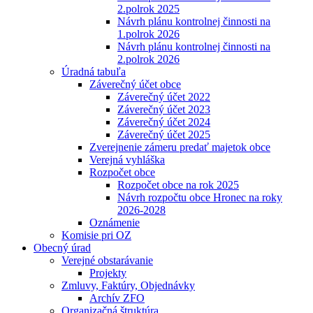
2.polrok 2025
Návrh plánu kontrolnej činnosti na
1.polrok 2026
Návrh plánu kontrolnej činnosti na
2.polrok 2026
Úradná tabuľa
Záverečný účet obce
Záverečný účet 2022
Záverečný účet 2023
Záverečný účet 2024
Záverečný účet 2025
Zverejnenie zámeru predať majetok obce
Verejná vyhláška
Rozpočet obce
Rozpočet obce na rok 2025
Návrh rozpočtu obce Hronec na roky
2026-2028
Oznámenie
Komisie pri OZ
Obecný úrad
Verejné obstarávanie
Projekty
Zmluvy, Faktúry, Objednávky
Archív ZFO
Organizačná štruktúra