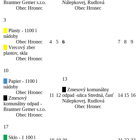
Brantner Gemer s.r.o.
Nálepkovej, Rudlová
Obec Hronec
Obec Hronec
3
Plasty - 1100 l
nádoby
Obec Hronec
4
5
6
7
8
9
Vrecový zber
plastov, skla
Obec Hronec
10
13
Papier - 1100 l
nádoby
Zmesový komunálny
Obec Hronec
11
12
odpad -ulica Stredná, časť
14
15
16
Zmesový
Nálepkovej, Rudlová
komunálny odpad -
Obec Hronec
Brantner Gemer s.r.o.
Obec Hronec
17
Sklo - 1 100 l