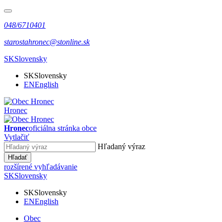
048/6710401
starostahronec@stonline.sk
SK
Slovensky
SK
Slovensky
EN
English
Hronec
Hronec
oficiálna stránka obce
Vytlačiť
Hľadaný výraz
Hľadať
rozšírené vyhľadávanie
SK
Slovensky
SK
Slovensky
EN
English
Obec