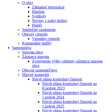
O obci
Základné informácie
História
Symboly
Noviny z našej dediny
Hasiči
Smútočné oznámenie
Obecný cintorín
Virtuálny cintorín
Komunálne služby
Samospráva
Starosta obce
Zástupca starostu
Zverejnenie výšky odmeny zástupcu starostu
obce
Obecné zastupiteľstvo
Hlavný kontrolór
Návrh plánu kontrolnej činnosti
Návrh plánu kontrolnej činnosti na
II.polrok 2023
Návrh plánu kontrolnej činnosti na
1.polrok 2024
Návrh plánu kontrolnej činnosti na
1.polrok 2025
Návrh plánu kontrolnej činnosti na