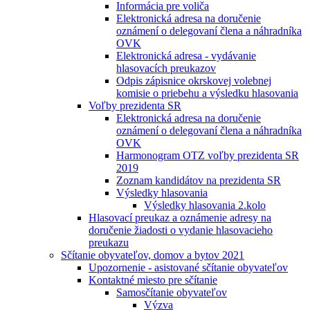
Informácia pre voliča
Elektronická adresa na doručenie
oznámení o delegovaní člena a náhradníka
OVK
Elektronická adresa - vydávanie
hlasovacích preukazov
Odpis zápisnice okrskovej volebnej
komisie o priebehu a výsledku hlasovania
Voľby prezidenta SR
Elektronická adresa na doručenie
oznámení o delegovaní člena a náhradníka
OVK
Harmonogram OTZ voľby prezidenta SR
2019
Zoznam kandidátov na prezidenta SR
Výsledky hlasovania
Výsledky hlasovania 2.kolo
Hlasovací preukaz a oznámenie adresy na
doručenie žiadosti o vydanie hlasovacieho
preukazu
Sčítanie obyvateľov, domov a bytov 2021
Upozornenie - asistované sčítanie obyvateľov
Kontaktné miesto pre sčítanie
Samosčítanie obyvateľov
Výzva