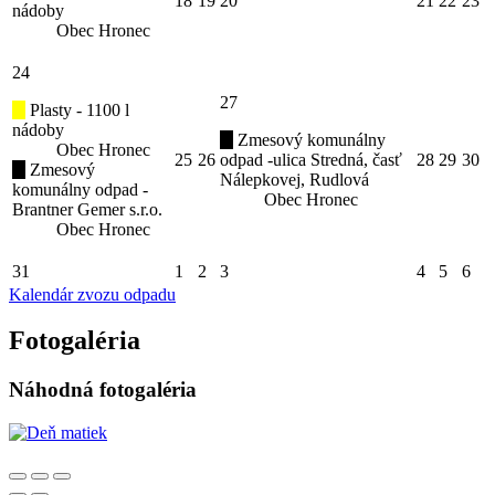
18
19
20
21
22
23
nádoby
Obec Hronec
24
27
Plasty - 1100 l
nádoby
Zmesový komunálny
Obec Hronec
25
26
odpad -ulica Stredná, časť
28
29
30
Zmesový
Nálepkovej, Rudlová
komunálny odpad -
Obec Hronec
Brantner Gemer s.r.o.
Obec Hronec
31
1
2
3
4
5
6
Kalendár zvozu odpadu
Fotogaléria
Náhodná fotogaléria