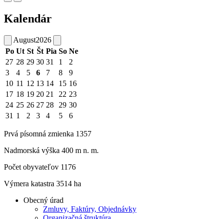
Kalendár
August
2026
Po
Ut
St
Št
Pia
So
Ne
27
28
29
30
31
1
2
3
4
5
6
7
8
9
10
11
12
13
14
15
16
17
18
19
20
21
22
23
24
25
26
27
28
29
30
31
1
2
3
4
5
6
Prvá písomná zmienka 1357
Nadmorská výška 400 m n. m.
Počet obyvateľov 1176
Výmera katastra 3514 ha
Obecný úrad
Zmluvy, Faktúry, Objednávky
Organizačná štruktúra