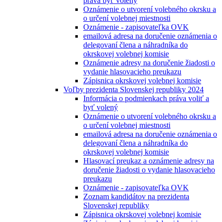
práva byť volený
Oznámenie o utvorení volebného okrsku a
o určení volebnej miestnosti
Oznámenie - zapisovateľka OVK
emailová adresa na doručenie oznámenia o
delegovaní člena a náhradníka do
okrskovej volebnej komisie
Oznámenie adresy na doručenie žiadosti o
vydanie hlasovacieho preukazu
Zápisnica okrskovej volebnej komisie
Voľby prezidenta Slovenskej republiky 2024
Informácia o podmienkach práva voliť a
byť volený
Oznámenie o utvorení volebného okrsku a
o určení volebnej miestnosti
emailová adresa na doručenie oznámenia o
delegovaní člena a náhradníka do
okrskovej volebnej komisie
Hlasovací preukaz a oznámenie adresy na
doručenie žiadosti o vydanie hlasovacieho
preukazu
Oznámenie - zapisovateľka OVK
Zoznam kandidátov na prezidenta
Slovenskej republiky
Zápisnica okrskovej volebnej komisie