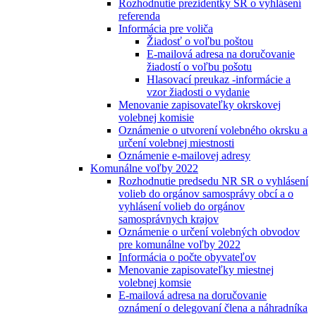
Rozhodnutie prezidentky SR o vyhlásení
referenda
Informácia pre voliča
Žiadosť o voľbu poštou
E-mailová adresa na doručovanie
žiadostí o voľbu pošotu
Hlasovací preukaz -informácie a
vzor žiadosti o vydanie
Menovanie zapisovateľky okrskovej
volebnej komisie
Oznámenie o utvorení volebného okrsku a
určení volebnej miestnosti
Oznámenie e-mailovej adresy
Komunálne voľby 2022
Rozhodnutie predsedu NR SR o vyhlásení
volieb do orgánov samosprávy obcí a o
vyhlásení volieb do orgánov
samosprávnych krajov
Oznámenie o určení volebných obvodov
pre komunálne voľby 2022
Informácia o počte obyvateľov
Menovanie zapisovateľky miestnej
volebnej komsie
E-mailová adresa na doručovanie
oznámení o delegovaní člena a náhradníka