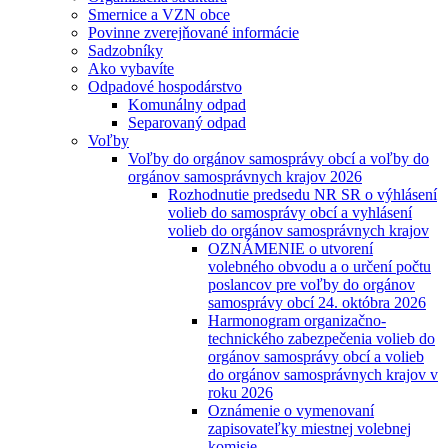
Smernice a VZN obce
Povinne zverejňované informácie
Sadzobníky
Ako vybavíte
Odpadové hospodárstvo
Komunálny odpad
Separovaný odpad
Voľby
Voľby do orgánov samosprávy obcí a voľby do
orgánov samosprávnych krajov 2026
Rozhodnutie predsedu NR SR o výhlásení
volieb do samosprávy obcí a vyhlásení
volieb do orgánov samosprávnych krajov
OZNÁMENIE o utvorení
volebného obvodu a o určení počtu
poslancov pre voľby do orgánov
samosprávy obcí 24. októbra 2026
Harmonogram organizačno-
technického zabezpečenia volieb do
orgánov samosprávy obcí a volieb
do orgánov samosprávnych krajov v
roku 2026
Oznámenie o vymenovaní
zapisovateľky miestnej volebnej
komisie