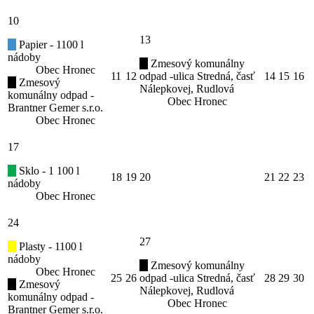
10
13
Papier - 1100 l
nádoby
Zmesový komunálny
Obec Hronec
11
12
odpad -ulica Stredná, časť
14
15
16
Zmesový
Nálepkovej, Rudlová
komunálny odpad -
Obec Hronec
Brantner Gemer s.r.o.
Obec Hronec
17
Sklo - 1 100 l
18
19
20
21
22
23
nádoby
Obec Hronec
24
27
Plasty - 1100 l
nádoby
Zmesový komunálny
Obec Hronec
25
26
odpad -ulica Stredná, časť
28
29
30
Zmesový
Nálepkovej, Rudlová
komunálny odpad -
Obec Hronec
Brantner Gemer s.r.o.