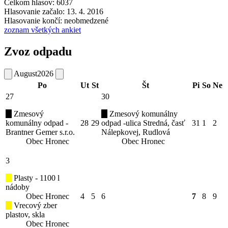
Celkom hlasov: 6037
Hlasovanie začalo: 13. 4. 2016
Hlasovanie končí: neobmedzené
zoznam všetkých ankiet
Zvoz odpadu
August
2026
Po
Ut
St
Št
Pi
So
Ne
27
30
Zmesový
Zmesový komunálny
komunálny odpad -
28
29
odpad -ulica Stredná, časť
31
1
2
Brantner Gemer s.r.o.
Nálepkovej, Rudlová
Obec Hronec
Obec Hronec
3
Plasty - 1100 l
nádoby
Obec Hronec
4
5
6
7
8
9
Vrecový zber
plastov, skla
Obec Hronec