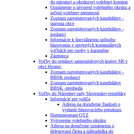
do miestnej a okrskovej volebnej komisie
Oznámenie o utvorení volebného okrsku a
určení volebnej meistnosti
Zoznam zaregistrovaných kandidátov -
starosta obce
Zoznam zaregistrovaných kandidátov -
poslanci
Informácie k špeciálnemu spôsobu
hlasovania v spojených komunálnych
voľbách pre osoby v karanténe
Zápisnica
Voľby do orgánov samosprávnych krajov SR v
obci Hronec
Zoznam zaregistrovaných kandidátov -
BBSK poslanci
Zoznam zaregistrovaných kandidátov
BBSK -predseda
Voľby do Národnej rady Slovenskej republiky
Informácie pre voliča
Adresa na doruženie žiadosti o
vydanie hlasovacieho preukazu
Harmonogram OTZ
Vytvorenie volebného okrsku
Adresa na doručenie oznámenia o
delegovaní člena a náhradníka do