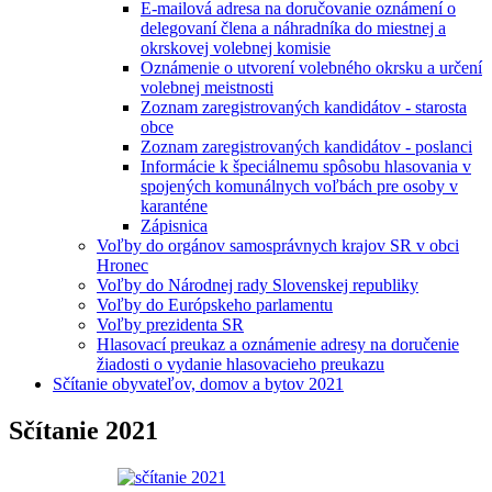
E-mailová adresa na doručovanie oznámení o
delegovaní člena a náhradníka do miestnej a
okrskovej volebnej komisie
Oznámenie o utvorení volebného okrsku a určení
volebnej meistnosti
Zoznam zaregistrovaných kandidátov - starosta
obce
Zoznam zaregistrovaných kandidátov - poslanci
Informácie k špeciálnemu spôsobu hlasovania v
spojených komunálnych voľbách pre osoby v
karanténe
Zápisnica
Voľby do orgánov samosprávnych krajov SR v obci
Hronec
Voľby do Národnej rady Slovenskej republiky
Voľby do Európskeho parlamentu
Voľby prezidenta SR
Hlasovací preukaz a oznámenie adresy na doručenie
žiadosti o vydanie hlasovacieho preukazu
Sčítanie obyvateľov, domov a bytov 2021
Sčítanie 2021