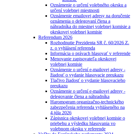
Oznámenie o určení volebného okrsku a
určení volebnej miestnosti
Oznámenie emailovej adresy na doručenie
oznámenia o delegovaní člena a
náhradníka do miestnej volebnej komisie a
okrskovej volebnej komisie
Referendum 2026
Rozhodnutie Prezidenta SR č. 60/2026 Z.
z. o vyhlásení referenda
Informácia o právach hlasovať v referende
Menovanie zapisovateľa okrskovej
volebnej komisie
Oznámenie o určení e-mailovej adresy -
žiadosť o vydanie hlasovacie preukazu
Tlačivo žiadosť o vydanie hlasovacieho
preukazu
Oznámenie o určení e-mailovej adresy -
delegovanie člena a náhradníka
Haromogram organizačno-technického
zabezpečenia referenda vyhláseného na
4.júla 2026
Zápisnica okrskovej volebnej komisie o
priebehu a výsledku hlasovania vo
volebnom okrsku v referende