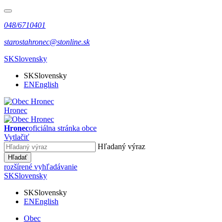
048/6710401
starostahronec@stonline.sk
SK
Slovensky
SK
Slovensky
EN
English
Hronec
Hronec
oficiálna stránka obce
Vytlačiť
Hľadaný výraz
Hľadať
rozšírené vyhľadávanie
SK
Slovensky
SK
Slovensky
EN
English
Obec