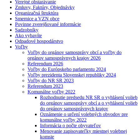
Verejné obstarávanie
Zmluvy, Faktúry, Objednávky
Organizačná štruktúra
Smernice a VZN obce
Povinne zverejňované informácie
Sadzobníky
Ako vybavíte
Odpadové hospodárstvo
Voľby
Voľby do orgánov samosprávy obcí a voľby do
orgánov samosprávnych krajov 2026
Referendum 2026
Voľby do Európskeho parlamentu 2024
Voľby prezidenta Slovenskej republiky 2024
Voľby do NR SR 2023
Referendum 2023
Komunálne voľby 2022
Rozhodnutie predsedu NR SR o vyhlásení volieb
do orgánov samosprávy obcí a o vyhlásení volieb
do orgánov samosprávnych krajov
Oznámenie o určení volebných obvodov pre
komunálne voľby 2022
Informácia o počte obyvateľov
Menovanie zapisovateľky miestnej volebnej
komsie