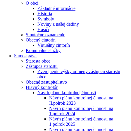
O obci
Základné informácie
História
Symboly
Noviny z našej dediny
Hasiči
Smútočné oznámenie
Obecný cintorín
Virtuálny cintorín
Komunálne služby
Samospráva
Starosta obce
Zástupca starostu
Zverejnenie výšky odmeny zástupcu starostu
obce
Obecné zastupiteľstvo
Hlavný kontrolór
Návrh plánu kontrolnej činnosti
Návrh plánu kontrolnej činnosti na
II.polrok 2023
Návrh plánu kontrolnej činnosti na
1.polrok 2024
Návrh plánu kontrolnej činnosti na
1.polrok 2025
Návrh plánu kontrolnej činnosti na