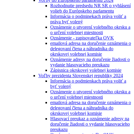
Voľby do Európskeho parlamentu 2024
Rozhodnutie predsedu NR SR o vyhlásení
volieb do Európskeho parlamentu
Informácia o podminekach práva voliť a
práva byť volený
Oznámenie o utvorení volebného okrsku a
o určení volebnej miestnosti
Oznámenie - zapisovateľka OVK
emailová adresa na doručenie oznámenia o
delegovaní člena a náhradníka do
okrskovej volebnej komisie
Oznámenie adresy na doručenie žiadosti o
vydanie hlasovacieho preukazu
Zápisnica okrskovej volebnej komisie
Voľby prezidenta Slovenskej republiky 2024
Informácia o podmienkach práva voliť a
byť volený
Oznámenie o utvorení volebného okrsku a
o určení volebnej miestnosti
emailová adresa na doručenie oznámenia o
delegovaní člena a náhradníka do
okrskovej volebnej komisie
Hlasovací preukaz a oznámenie adresy na
doručenie žiadosti o vydanie hlasovacieho
preukazu