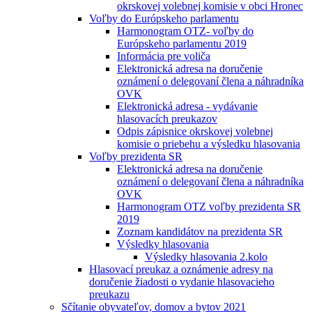
okrskovej volebnej komisie v obci Hronec
Voľby do Európskeho parlamentu
Harmonogram OTZ- voľby do
Európskeho parlamentu 2019
Informácia pre voliča
Elektronická adresa na doručenie
oznámení o delegovaní člena a náhradníka
OVK
Elektronická adresa - vydávanie
hlasovacích preukazov
Odpis zápisnice okrskovej volebnej
komisie o priebehu a výsledku hlasovania
Voľby prezidenta SR
Elektronická adresa na doručenie
oznámení o delegovaní člena a náhradníka
OVK
Harmonogram OTZ voľby prezidenta SR
2019
Zoznam kandidátov na prezidenta SR
Výsledky hlasovania
Výsledky hlasovania 2.kolo
Hlasovací preukaz a oznámenie adresy na
doručenie žiadosti o vydanie hlasovacieho
preukazu
Sčítanie obyvateľov, domov a bytov 2021