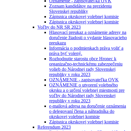
Oznámenie - zapisovateľka OVK
Zoznam kandidátov na prezidenta
Slovenskej republiky
Zápisnica okrskovej volebnej komisie
Zápisnica okrskovej volebnej komisie
Voľby do NR SR 2023
Hlasovací preukaz a oznámenie adresy na
doručenie žiadosti o vydanie hlasovacieho
preukazu
Informácia o podmienkach práva voliť a
práva byť volený.
Rozhodnutie starostu obce Hronec k
organizačno-technickému zabezpečeniu
volieb do Národnej rady Slovenskej
republiky v roku 2023
OZNÁMENIE - zapisovateľka OVK
OZNÁMENIE o utvorení volebného
okrsku a o určení volebnej miestnosti pre
voľby do Národnej rady Slovenskej
republiky v roku 2023
e-mailová adresa na doručenie oznámenia
o delegovaní člena a náhradníka do
okrskovej volebnej komisie
Zápisnica okrskovej volebnej komisie
Referendum 2023