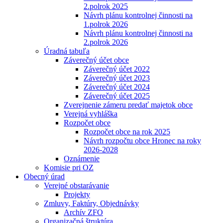
2.polrok 2025
Návrh plánu kontrolnej činnosti na
1.polrok 2026
Návrh plánu kontrolnej činnosti na
2.polrok 2026
Úradná tabuľa
Záverečný účet obce
Záverečný účet 2022
Záverečný účet 2023
Záverečný účet 2024
Záverečný účet 2025
Zverejnenie zámeru predať majetok obce
Verejná vyhláška
Rozpočet obce
Rozpočet obce na rok 2025
Návrh rozpočtu obce Hronec na roky
2026-2028
Oznámenie
Komisie pri OZ
Obecný úrad
Verejné obstarávanie
Projekty
Zmluvy, Faktúry, Objednávky
Archív ZFO
Organizačná štruktúra