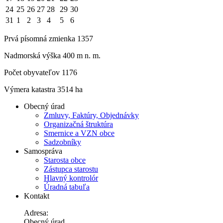
24
25
26
27
28
29
30
31
1
2
3
4
5
6
Prvá písomná zmienka 1357
Nadmorská výška 400 m n. m.
Počet obyvateľov 1176
Výmera katastra 3514 ha
Obecný úrad
Zmluvy, Faktúry, Objednávky
Organizačná štruktúra
Smernice a VZN obce
Sadzobníky
Samospráva
Starosta obce
Zástupca starostu
Hlavný kontrolór
Úradná tabuľa
Kontakt
Adresa:
Obecný úrad