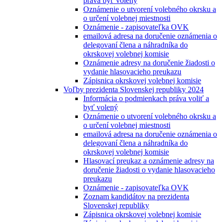
práva byť volený
Oznámenie o utvorení volebného okrsku a
o určení volebnej miestnosti
Oznámenie - zapisovateľka OVK
emailová adresa na doručenie oznámenia o
delegovaní člena a náhradníka do
okrskovej volebnej komisie
Oznámenie adresy na doručenie žiadosti o
vydanie hlasovacieho preukazu
Zápisnica okrskovej volebnej komisie
Voľby prezidenta Slovenskej republiky 2024
Informácia o podmienkach práva voliť a
byť volený
Oznámenie o utvorení volebného okrsku a
o určení volebnej miestnosti
emailová adresa na doručenie oznámenia o
delegovaní člena a náhradníka do
okrskovej volebnej komisie
Hlasovací preukaz a oznámenie adresy na
doručenie žiadosti o vydanie hlasovacieho
preukazu
Oznámenie - zapisovateľka OVK
Zoznam kandidátov na prezidenta
Slovenskej republiky
Zápisnica okrskovej volebnej komisie