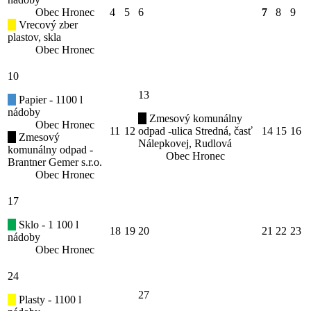
Obec Hronec
4
5
6
7
8
9
Vrecový zber
plastov, skla
Obec Hronec
10
13
Papier - 1100 l
nádoby
Zmesový komunálny
Obec Hronec
11
12
odpad -ulica Stredná, časť
14
15
16
Zmesový
Nálepkovej, Rudlová
komunálny odpad -
Obec Hronec
Brantner Gemer s.r.o.
Obec Hronec
17
Sklo - 1 100 l
18
19
20
21
22
23
nádoby
Obec Hronec
24
27
Plasty - 1100 l