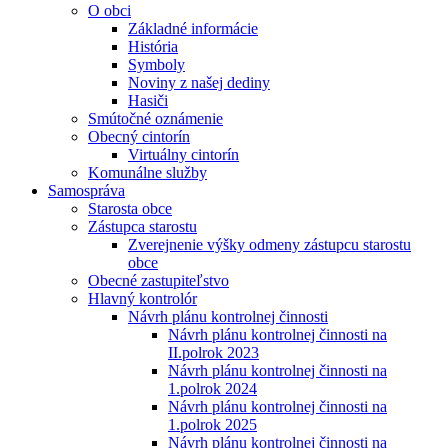
O obci
Základné informácie
História
Symboly
Noviny z našej dediny
Hasiči
Smútočné oznámenie
Obecný cintorín
Virtuálny cintorín
Komunálne služby
Samospráva
Starosta obce
Zástupca starostu
Zverejnenie výšky odmeny zástupcu starostu
obce
Obecné zastupiteľstvo
Hlavný kontrolór
Návrh plánu kontrolnej činnosti
Návrh plánu kontrolnej činnosti na
II.polrok 2023
Návrh plánu kontrolnej činnosti na
1.polrok 2024
Návrh plánu kontrolnej činnosti na
1.polrok 2025
Návrh plánu kontrolnej činnosti na