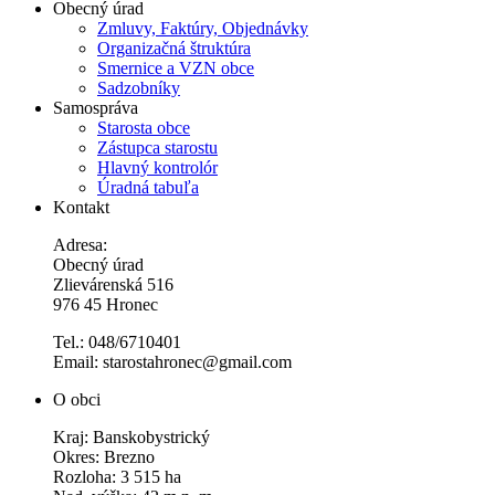
Obecný úrad
Zmluvy, Faktúry, Objednávky
Organizačná štruktúra
Smernice a VZN obce
Sadzobníky
Samospráva
Starosta obce
Zástupca starostu
Hlavný kontrolór
Úradná tabuľa
Kontakt
Adresa:
Obecný úrad
Zlievárenská 516
976 45 Hronec
Tel.: 048/6710401
Email: starostahronec@gmail.com
O obci
Kraj: Banskobystrický
Okres: Brezno
Rozloha: 3 515 ha