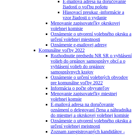
E-mailová adresa na doručovanie
žiadostí o voľbu pošotu
Hlasovací preukaz -informácie a
vzor žiadosti o vydanie
Menovanie zapisovateľky okrskovej
volebnej komisie
Oznámenie o utvorení volebného okrsku a
určení volebnej miestnosti
Oznámenie e-mailovej adresy
Komunálne voľby 2022
Rozhodnutie predsedu NR SR o vyhlásení
volieb do orgánov samosprávy obcí a o
vyhlásení volieb do orgánov
samosprávnych krajov
Oznámenie o určení volebných obvodov
pre komunálne voľby 2022
Informácia o počte obyvateľov
Menovanie zapisovateľky miestnej
volebnej komsie
E-mailová adresa na doručovanie
oznámení o delegovaní člena a náhradníka
do miestnej a okrskovej volebnej komisie
Oznámenie o utvorení volebného okrsku a
určení volebnej meistnosti
Zoznam zaregistrovaných kandidátov -