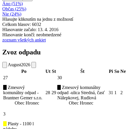
Áno (51%)
Občas (25%)
Nie (24%)
Hlasujte kliknutím na jednu z možností
Celkom hlasov: 6032
Hlasovanie začalo: 13. 4. 2016
Hlasovanie končí: neobmedzené
zoznam všetkých ankiet
Zvoz odpadu
August
2026
Po
Ut
St
Št
Pi
So
Ne
27
30
Zmesový
Zmesový komunálny
komunálny odpad -
28
29
odpad -ulica Stredná, časť
31
1
2
Brantner Gemer s.r.o.
Nálepkovej, Rudlová
Obec Hronec
Obec Hronec
3
Plasty - 1100 l
nádoby