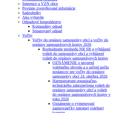
Smernice a VZN obce
Povinne zverejňované informácie
Sadzobníky
Ako vybavíte
Odpadové hospodárstvo
Komunálny odpad
Separovaný odpad
Voľby
Voľby do orgánov samosprávy obcí a voľby do
orgánov samosprávnych krajov 2026
Rozhodnutie predsedu NR SR o výhlásení
volieb do samosprávy obcí a vyhlásení
volieb do orgánov samosprávnych krajov
OZNÁMENIE o utvorení
volebného obvodu a o určení počtu
poslancov pre voľby do orgánov
samosprávy obcí 24. októbra 2026
Harmonogram organizačno-
technického zabezpečenia volieb do
orgánov samosprávy obcí a volieb
do orgánov samosprávnych krajov v
roku 2026
Oznámenie o vymenovaní
zapisovateľky miestnej volebnej
komisie