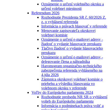
Oznámenie o určení volebného okrsku a
určení volebnej miestnosti
Referendum 2026
Rozhodnutie Prezidenta SR č. 60/2026 Z.
z. o vyhlásení referenda
Informácia o právach hlasovať v referende
Menovanie zapisovateľa okrskovej
volebnej komisie
Oznámenie o určení e-mailovej adresy -
žiadosť o vydanie hlasovacie preukazu
Tlačivo žiadosť o vydanie hlasovacieho
preukazu
Oznámenie o určení e-mailovej adresy -
delegovanie člena a náhradníka
Haromogram organizačno-technického
zabezpečenia referenda vyhláseného na
4.júla 2026
Zápisnica okrskovej volebnej komisie o
priebehu a výsledku hlasovania vo
volebnom okrsku v referende
Voľby do Európskeho parlamentu 2024
Rozhodnutie predsedu NR SR o vyhlásení
volieb do Európskeho parlamentu
Informácia o podminekach práva voliť a