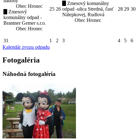
nádoby
Zmesový komunálny
Obec Hronec
25
26
odpad -ulica Stredná, časť
28
29
30
Zmesový
Nálepkovej, Rudlová
komunálny odpad -
Obec Hronec
Brantner Gemer s.r.o.
Obec Hronec
31
1
2
3
4
5
6
Kalendár zvozu odpadu
Fotogaléria
Náhodná fotogaléria