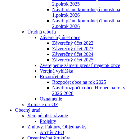
2.polrok 2025
Návrh plánu kontrolnej činnosti na
1.polrok 2026
Návrh plánu kontrolnej činnosti na
2.polrok 2026
Úradná tabuľa
Záverečný účet obce
Záverečný účet 2022
Záverečný účet 2023
Záverečný účet 2024
Záverečný účet 2025
Zverejnenie zámeru predať majetok obce
Verejná vyhláška
Rozpočet obce
Rozpočet obce na rok 2025
Návrh rozpočtu obce Hronec na roky
2026-2028
Oznámenie
Komisie pri OZ
Obecný úrad
Verejné obstarávanie
Projekty
Zmluvy, Faktúry, Objednávky
Archív ZFO
Organizačná štruktúra