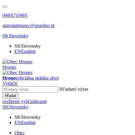
048/6710401
starostahronec@stonline.sk
SK
Slovensky
SK
Slovensky
EN
English
Hronec
Hronec
oficiálna stránka obce
Vytlačiť
Hľadaný výraz
Hľadať
rozšírené vyhľadávanie
SK
Slovensky
SK
Slovensky
EN
English
Obec