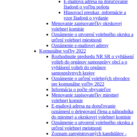
E-mailová adresa na doručovanie
žiadostí o voľbu pošotu
Hlasovací preukaz -informácie a
vzor žiadosti o vydanie
Menovanie zapisovateľky okrskovej
volebnej komisie
Oznámenie o utvorení volebného okrsku a
určení volebnej miestnosti
Oznámenie e-mailovej adresy
Komunálne voľby 2022
Rozhodnutie predsedu NR SR o vyhlásení
volieb do orgánov samosprávy obcí a o
vyhlásení volieb do orgánov
samosprávnych krajov
Oznámenie o určení volebných obvodov
pre komunálne voľby 2022
Informácia o počte obyvateľov
Menovanie zapisovateľky miestnej
volebnej komsie
E-mailová adresa na doručovanie
oznámení o delegovaní člena a náhradníka
do miestnej a okrskovej volebnej komisie
Oznámenie o utvorení volebného okrsku a
určení volebnej meistnosti
Zoznam zaregistrovaných kandidátov -