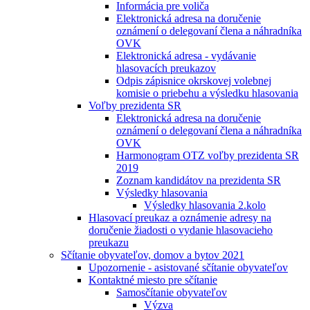
Informácia pre voliča
Elektronická adresa na doručenie
oznámení o delegovaní člena a náhradníka
OVK
Elektronická adresa - vydávanie
hlasovacích preukazov
Odpis zápisnice okrskovej volebnej
komisie o priebehu a výsledku hlasovania
Voľby prezidenta SR
Elektronická adresa na doručenie
oznámení o delegovaní člena a náhradníka
OVK
Harmonogram OTZ voľby prezidenta SR
2019
Zoznam kandidátov na prezidenta SR
Výsledky hlasovania
Výsledky hlasovania 2.kolo
Hlasovací preukaz a oznámenie adresy na
doručenie žiadosti o vydanie hlasovacieho
preukazu
Sčítanie obyvateľov, domov a bytov 2021
Upozornenie - asistované sčítanie obyvateľov
Kontaktné miesto pre sčítanie
Samosčítanie obyvateľov
Výzva