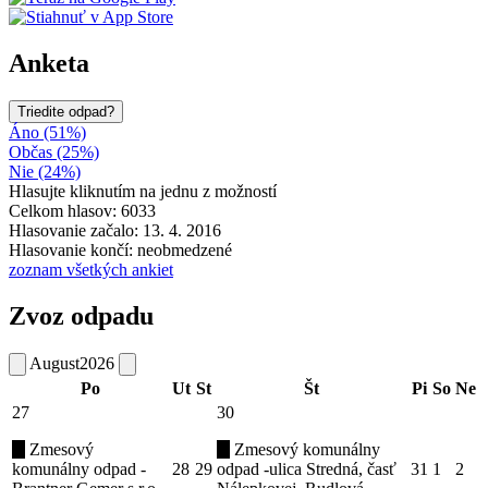
Anketa
Triedite odpad?
Áno (51%)
Občas (25%)
Nie (24%)
Hlasujte kliknutím na jednu z možností
Celkom hlasov: 6033
Hlasovanie začalo: 13. 4. 2016
Hlasovanie končí: neobmedzené
zoznam všetkých ankiet
Zvoz odpadu
August
2026
Po
Ut
St
Št
Pi
So
Ne
27
30
Zmesový
Zmesový komunálny
komunálny odpad -
28
29
odpad -ulica Stredná, časť
31
1
2