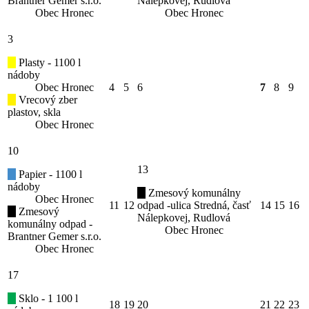
Brantner Gemer s.r.o.
Nálepkovej, Rudlová
Obec Hronec
Obec Hronec
3
Plasty - 1100 l
nádoby
Obec Hronec
4
5
6
7
8
9
Vrecový zber
plastov, skla
Obec Hronec
10
13
Papier - 1100 l
nádoby
Zmesový komunálny
Obec Hronec
11
12
odpad -ulica Stredná, časť
14
15
16
Zmesový
Nálepkovej, Rudlová
komunálny odpad -
Obec Hronec
Brantner Gemer s.r.o.
Obec Hronec
17
Sklo - 1 100 l
18
19
20
21
22
23