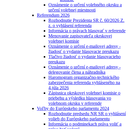
Oznámenie o určení volebného okrsku a
určení volebnej miestnosti
Referendum 2026
Rozhodnutie Prezidenta SR č. 60/2026 Z.
z. o vyhlásení referenda
Informácia o právach hlasovať v referende
Menovanie zapisovateľa okrskovej
volebnej komisie
Oznámenie o určení e-mailovej adresy -
žiadosť o vydanie hlasovacie preukazu
Tlačivo žiadosť o vydanie hlasovacieho
preukazu
Oznámenie o určení e-mailovej adresy -
delegovanie člena a náhradníka
Haromogram organizačno-technického
zabezpečenia referenda vyhláseného na
4.júla 2026
Zápisnica okrskovej volebnej komisie o
priebehu a výsledku hlasovania vo
volebnom okrsku v referende
Voľby do Európskeho parlamentu 2024
Rozhodnutie predsedu NR SR o vyhlásení
volieb do Európskeho parlamentu
Informácia o podminekach práva voliť a