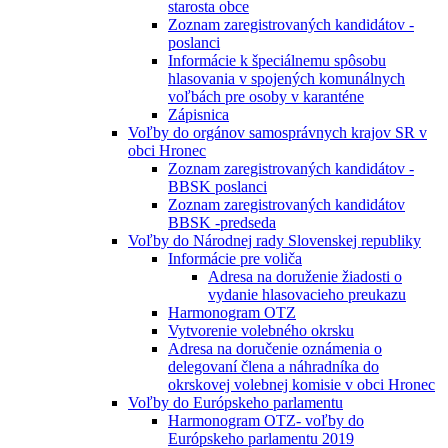
starosta obce
Zoznam zaregistrovaných kandidátov -
poslanci
Informácie k špeciálnemu spôsobu
hlasovania v spojených komunálnych
voľbách pre osoby v karanténe
Zápisnica
Voľby do orgánov samosprávnych krajov SR v
obci Hronec
Zoznam zaregistrovaných kandidátov -
BBSK poslanci
Zoznam zaregistrovaných kandidátov
BBSK -predseda
Voľby do Národnej rady Slovenskej republiky
Informácie pre voliča
Adresa na doruženie žiadosti o
vydanie hlasovacieho preukazu
Harmonogram OTZ
Vytvorenie volebného okrsku
Adresa na doručenie oznámenia o
delegovaní člena a náhradníka do
okrskovej volebnej komisie v obci Hronec
Voľby do Európskeho parlamentu
Harmonogram OTZ- voľby do
Európskeho parlamentu 2019