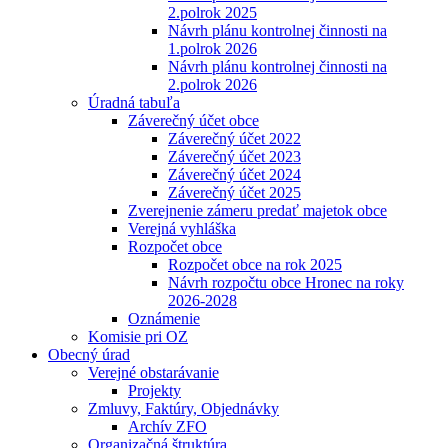
2.polrok 2025
Návrh plánu kontrolnej činnosti na
1.polrok 2026
Návrh plánu kontrolnej činnosti na
2.polrok 2026
Úradná tabuľa
Záverečný účet obce
Záverečný účet 2022
Záverečný účet 2023
Záverečný účet 2024
Záverečný účet 2025
Zverejnenie zámeru predať majetok obce
Verejná vyhláška
Rozpočet obce
Rozpočet obce na rok 2025
Návrh rozpočtu obce Hronec na roky
2026-2028
Oznámenie
Komisie pri OZ
Obecný úrad
Verejné obstarávanie
Projekty
Zmluvy, Faktúry, Objednávky
Archív ZFO
Organizačná štruktúra