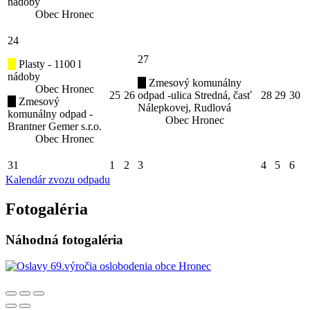
nádoby
Obec Hronec
24
27
Plasty - 1100 l
nádoby
Zmesový komunálny
Obec Hronec
25
26
odpad -ulica Stredná, časť
28
29
30
Zmesový
Nálepkovej, Rudlová
komunálny odpad -
Obec Hronec
Brantner Gemer s.r.o.
Obec Hronec
31
1
2
3
4
5
6
Kalendár zvozu odpadu
Fotogaléria
Náhodná fotogaléria