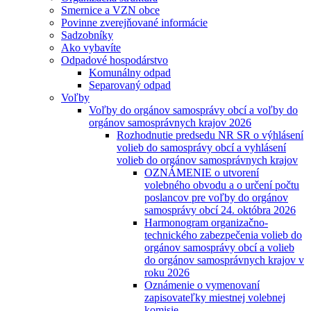
Smernice a VZN obce
Povinne zverejňované informácie
Sadzobníky
Ako vybavíte
Odpadové hospodárstvo
Komunálny odpad
Separovaný odpad
Voľby
Voľby do orgánov samosprávy obcí a voľby do
orgánov samosprávnych krajov 2026
Rozhodnutie predsedu NR SR o výhlásení
volieb do samosprávy obcí a vyhlásení
volieb do orgánov samosprávnych krajov
OZNÁMENIE o utvorení
volebného obvodu a o určení počtu
poslancov pre voľby do orgánov
samosprávy obcí 24. októbra 2026
Harmonogram organizačno-
technického zabezpečenia volieb do
orgánov samosprávy obcí a volieb
do orgánov samosprávnych krajov v
roku 2026
Oznámenie o vymenovaní
zapisovateľky miestnej volebnej
komisie