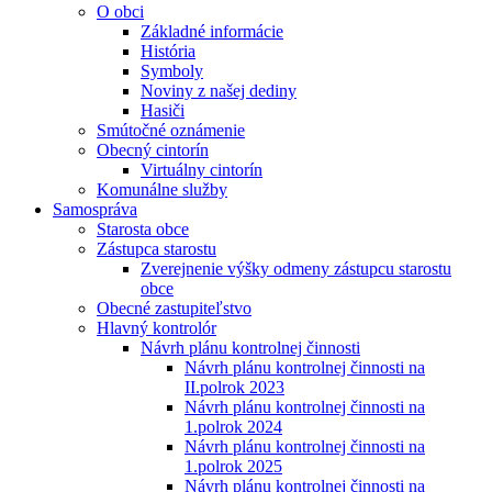
O obci
Základné informácie
História
Symboly
Noviny z našej dediny
Hasiči
Smútočné oznámenie
Obecný cintorín
Virtuálny cintorín
Komunálne služby
Samospráva
Starosta obce
Zástupca starostu
Zverejnenie výšky odmeny zástupcu starostu
obce
Obecné zastupiteľstvo
Hlavný kontrolór
Návrh plánu kontrolnej činnosti
Návrh plánu kontrolnej činnosti na
II.polrok 2023
Návrh plánu kontrolnej činnosti na
1.polrok 2024
Návrh plánu kontrolnej činnosti na
1.polrok 2025
Návrh plánu kontrolnej činnosti na