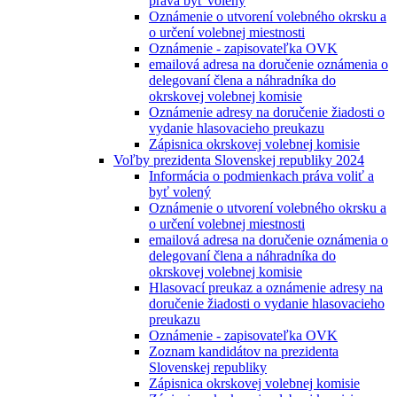
práva byť volený
Oznámenie o utvorení volebného okrsku a
o určení volebnej miestnosti
Oznámenie - zapisovateľka OVK
emailová adresa na doručenie oznámenia o
delegovaní člena a náhradníka do
okrskovej volebnej komisie
Oznámenie adresy na doručenie žiadosti o
vydanie hlasovacieho preukazu
Zápisnica okrskovej volebnej komisie
Voľby prezidenta Slovenskej republiky 2024
Informácia o podmienkach práva voliť a
byť volený
Oznámenie o utvorení volebného okrsku a
o určení volebnej miestnosti
emailová adresa na doručenie oznámenia o
delegovaní člena a náhradníka do
okrskovej volebnej komisie
Hlasovací preukaz a oznámenie adresy na
doručenie žiadosti o vydanie hlasovacieho
preukazu
Oznámenie - zapisovateľka OVK
Zoznam kandidátov na prezidenta
Slovenskej republiky
Zápisnica okrskovej volebnej komisie