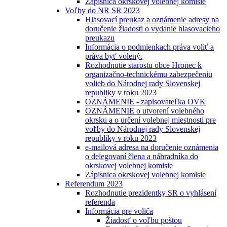
Zápisnica okrskovej volebnej komisie
Voľby do NR SR 2023
Hlasovací preukaz a oznámenie adresy na
doručenie žiadosti o vydanie hlasovacieho
preukazu
Informácia o podmienkach práva voliť a
práva byť volený.
Rozhodnutie starostu obce Hronec k
organizačno-technickému zabezpečeniu
volieb do Národnej rady Slovenskej
republiky v roku 2023
OZNÁMENIE - zapisovateľka OVK
OZNÁMENIE o utvorení volebného
okrsku a o určení volebnej miestnosti pre
voľby do Národnej rady Slovenskej
republiky v roku 2023
e-mailová adresa na doručenie oznámenia
o delegovaní člena a náhradníka do
okrskovej volebnej komisie
Zápisnica okrskovej volebnej komisie
Referendum 2023
Rozhodnutie prezidentky SR o vyhlásení
referenda
Informácia pre voliča
Žiadosť o voľbu poštou