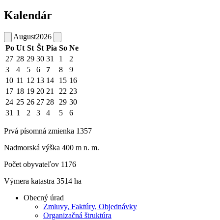
Kalendár
August
2026
Po
Ut
St
Št
Pia
So
Ne
27
28
29
30
31
1
2
3
4
5
6
7
8
9
10
11
12
13
14
15
16
17
18
19
20
21
22
23
24
25
26
27
28
29
30
31
1
2
3
4
5
6
Prvá písomná zmienka 1357
Nadmorská výška 400 m n. m.
Počet obyvateľov 1176
Výmera katastra 3514 ha
Obecný úrad
Zmluvy, Faktúry, Objednávky
Organizačná štruktúra