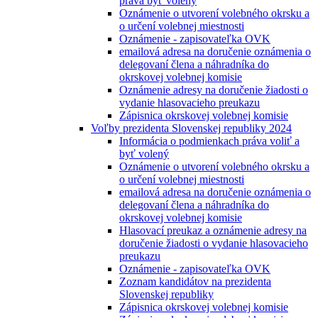
práva byť volený
Oznámenie o utvorení volebného okrsku a
o určení volebnej miestnosti
Oznámenie - zapisovateľka OVK
emailová adresa na doručenie oznámenia o
delegovaní člena a náhradníka do
okrskovej volebnej komisie
Oznámenie adresy na doručenie žiadosti o
vydanie hlasovacieho preukazu
Zápisnica okrskovej volebnej komisie
Voľby prezidenta Slovenskej republiky 2024
Informácia o podmienkach práva voliť a
byť volený
Oznámenie o utvorení volebného okrsku a
o určení volebnej miestnosti
emailová adresa na doručenie oznámenia o
delegovaní člena a náhradníka do
okrskovej volebnej komisie
Hlasovací preukaz a oznámenie adresy na
doručenie žiadosti o vydanie hlasovacieho
preukazu
Oznámenie - zapisovateľka OVK
Zoznam kandidátov na prezidenta
Slovenskej republiky
Zápisnica okrskovej volebnej komisie