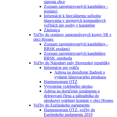
starosta obce
Zoznam zaregistrovaných kandidátov -
poslanci
Informácie k špeciálnemu spôsobu
hlasovania v spojených komunálnych
voľbách pre osoby v karanténe
Zápisnica
Voľby do orgánov samosprávnych krajov SR v
obci Hronec
Zoznam zaregistrovaných kandidátov -
BBSK poslanci
Zoznam zaregistrovaných kandidátov
BBSK -predseda
Voľby do Národnej rady Slovenskej republiky
Informácie pre voliča
Adresa na doruženie žiadosti o
vydanie hlasovacieho preukazu
Harmonogram OTZ
Vytvorenie volebného okrsku
Adresa na doručenie oznámenia o
delegovaní člena a náhradníka do
okrskovej volebnej komisie v obci Hronec
Voľby do Európskeho parlamentu
Harmonogram OTZ- voľby do
Európskeho parlamentu 2019