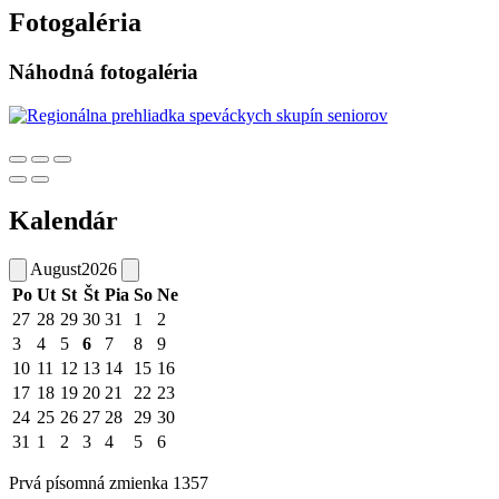
Fotogaléria
Náhodná fotogaléria
Kalendár
August
2026
Po
Ut
St
Št
Pia
So
Ne
27
28
29
30
31
1
2
3
4
5
6
7
8
9
10
11
12
13
14
15
16
17
18
19
20
21
22
23
24
25
26
27
28
29
30
31
1
2
3
4
5
6
Prvá písomná zmienka 1357