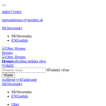
048/6710401
starostahronec@stonline.sk
SK
Slovensky
SK
Slovensky
EN
English
Hronec
Hronec
oficiálna stránka obce
Vytlačiť
Hľadaný výraz
Hľadať
rozšírené vyhľadávanie
SK
Slovensky
SK
Slovensky
EN
English
Obec