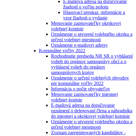
E-mailová adresa na doručovanie
žiadostí o voľbu pošotu
Hlasovací preukaz -informácie a
vzor žiadosti o vydanie
Menovanie zapisovateľky okrskovej
volebnej komisie
Oznámenie o utvorení volebného okrsku a
určení volebnej miestnosti
Oznámenie e-mailovej adresy
Komunálne voľby 2022
Rozhodnutie predsedu NR SR o vyhlásení
volieb do orgánov samosprávy obcí a o
vyhlásení volieb do orgánov
samosprávnych krajov
Oznámenie o určení volebných obvodov
pre komunálne voľby 2022
Informácia o počte obyvateľov
Menovanie zapisovateľky miestnej
volebnej komsie
E-mailová adresa na doručovanie
oznámení o delegovaní člena a náhradníka
do miestnej a okrskovej volebnej komisie
Oznámenie o utvorení volebného okrsku a
určení volebnej meistnosti
Zoznam zaregistrovaných kandidátov -