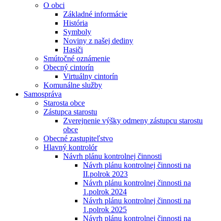
O obci
Základné informácie
História
Symboly
Noviny z našej dediny
Hasiči
Smútočné oznámenie
Obecný cintorín
Virtuálny cintorín
Komunálne služby
Samospráva
Starosta obce
Zástupca starostu
Zverejnenie výšky odmeny zástupcu starostu
obce
Obecné zastupiteľstvo
Hlavný kontrolór
Návrh plánu kontrolnej činnosti
Návrh plánu kontrolnej činnosti na
II.polrok 2023
Návrh plánu kontrolnej činnosti na
1.polrok 2024
Návrh plánu kontrolnej činnosti na
1.polrok 2025
Návrh plánu kontrolnej činnosti na