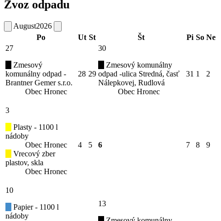
Zvoz odpadu
August
2026
Po
Ut
St
Št
Pi
So
Ne
27
30
Zmesový
Zmesový komunálny
komunálny odpad -
28
29
odpad -ulica Stredná, časť
31
1
2
Brantner Gemer s.r.o.
Nálepkovej, Rudlová
Obec Hronec
Obec Hronec
3
Plasty - 1100 l
nádoby
Obec Hronec
4
5
6
7
8
9
Vrecový zber
plastov, skla
Obec Hronec
10
13
Papier - 1100 l
nádoby
Zmesový komunálny