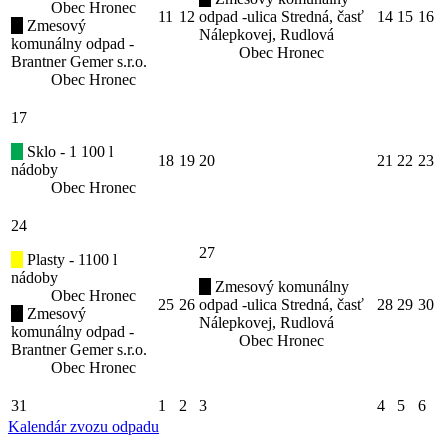
Obec Hronec
11
12
odpad -ulica Stredná, časť
14
15
16
Zmesový
Nálepkovej, Rudlová
komunálny odpad -
Obec Hronec
Brantner Gemer s.r.o.
Obec Hronec
17
Sklo - 1 100 l
18
19
20
21
22
23
nádoby
Obec Hronec
24
27
Plasty - 1100 l
nádoby
Zmesový komunálny
Obec Hronec
25
26
odpad -ulica Stredná, časť
28
29
30
Zmesový
Nálepkovej, Rudlová
komunálny odpad -
Obec Hronec
Brantner Gemer s.r.o.
Obec Hronec
31
1
2
3
4
5
6
Kalendár zvozu odpadu