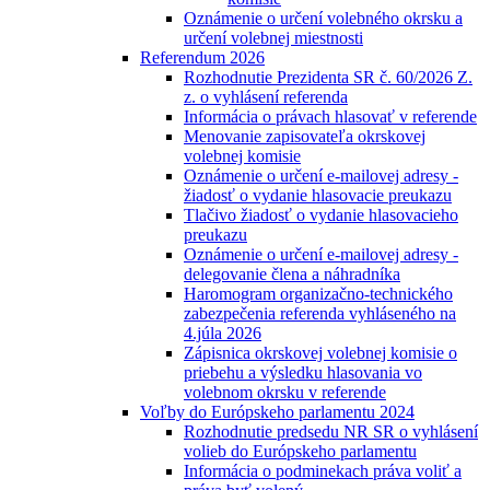
Oznámenie o určení volebného okrsku a
určení volebnej miestnosti
Referendum 2026
Rozhodnutie Prezidenta SR č. 60/2026 Z.
z. o vyhlásení referenda
Informácia o právach hlasovať v referende
Menovanie zapisovateľa okrskovej
volebnej komisie
Oznámenie o určení e-mailovej adresy -
žiadosť o vydanie hlasovacie preukazu
Tlačivo žiadosť o vydanie hlasovacieho
preukazu
Oznámenie o určení e-mailovej adresy -
delegovanie člena a náhradníka
Haromogram organizačno-technického
zabezpečenia referenda vyhláseného na
4.júla 2026
Zápisnica okrskovej volebnej komisie o
priebehu a výsledku hlasovania vo
volebnom okrsku v referende
Voľby do Európskeho parlamentu 2024
Rozhodnutie predsedu NR SR o vyhlásení
volieb do Európskeho parlamentu
Informácia o podminekach práva voliť a