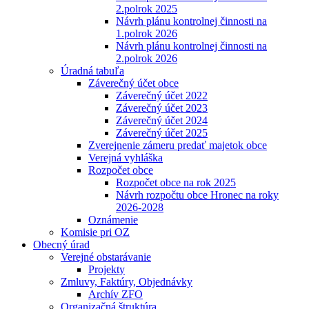
2.polrok 2025
Návrh plánu kontrolnej činnosti na
1.polrok 2026
Návrh plánu kontrolnej činnosti na
2.polrok 2026
Úradná tabuľa
Záverečný účet obce
Záverečný účet 2022
Záverečný účet 2023
Záverečný účet 2024
Záverečný účet 2025
Zverejnenie zámeru predať majetok obce
Verejná vyhláška
Rozpočet obce
Rozpočet obce na rok 2025
Návrh rozpočtu obce Hronec na roky
2026-2028
Oznámenie
Komisie pri OZ
Obecný úrad
Verejné obstarávanie
Projekty
Zmluvy, Faktúry, Objednávky
Archív ZFO
Organizačná štruktúra