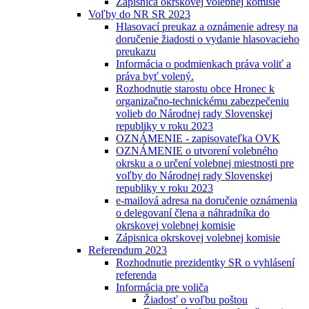
Zápisnica okrskovej volebnej komisie
Voľby do NR SR 2023
Hlasovací preukaz a oznámenie adresy na
doručenie žiadosti o vydanie hlasovacieho
preukazu
Informácia o podmienkach práva voliť a
práva byť volený.
Rozhodnutie starostu obce Hronec k
organizačno-technickému zabezpečeniu
volieb do Národnej rady Slovenskej
republiky v roku 2023
OZNÁMENIE - zapisovateľka OVK
OZNÁMENIE o utvorení volebného
okrsku a o určení volebnej miestnosti pre
voľby do Národnej rady Slovenskej
republiky v roku 2023
e-mailová adresa na doručenie oznámenia
o delegovaní člena a náhradníka do
okrskovej volebnej komisie
Zápisnica okrskovej volebnej komisie
Referendum 2023
Rozhodnutie prezidentky SR o vyhlásení
referenda
Informácia pre voliča
Žiadosť o voľbu poštou