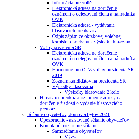
Informácia pre voliča
Elektronická adresa na doručenie
oznámení o delegovaní člena a náhradníka
OVK
Elektronická adresa - vydávanie
hlasovacích preukazov
Odpis zápisnice okrskovej volebnej
komisie o priebehu a výsledku hlasovania
Voľby prezidenta SR
Elektronická adresa na doručenie
oznámení o delegovaní člena a náhradníka
OVK
Harmonogram OTZ voľby prezidenta SR
2019
Zoznam kandidátov na prezidenta SR
Výsledky hlasovania
Výsledky hlasovania 2.kolo
Hlasovací preukaz a oznámenie adresy na
doručenie žiadosti o vydanie hlasovacieho
preukazu
Sčítanie obyvateľov, domov a bytov 2021
Upozornenie - asistované sčítanie obyvateľov
Kontaktné miesto pre sčítanie
Samosčítanie obyvateľov
Výzva