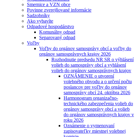
Smernice a VZN obce
Povinne zverejňované informácie
Sadzobníky
Ako vybavíte
Odpadové hospodárstvo
Komunálny odpad
Separovaný odpad
Voľby
Voľby do orgánov samosprávy obcí a voľby do
orgánov samosprávnych krajov 2026
Rozhodnutie predsedu NR SR o výhlásení
volieb do samosprávy obcí a vyhlásení
volieb do orgánov samosprávnych krajov
OZNÁMENIE o utvorení
volebného obvodu a o určení počtu
poslancov pre voľby do orgánov
samosprávy obcí 24. októbra 2026
Harmonogram organizačno-
technického zabezpečenia volieb do
orgánov samosprávy obcí a volieb
do orgánov samosprávnych krajov v
roku 2026
Oznámenie o vymenovaní
zapisovateľky miestnej volebnej
komisie