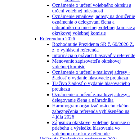
Oznámenie o určení volebného okrsku a
určení volebnej miestnosti
Oznámenie emailovej adresy na doručenie
oznámenia o delegovaní člena a
náhradníka do miestnej volebnej komisie a
okrskovej volebnej komisie
Referendum 2026
Rozhodnutie Prezidenta SR č. 60/2026 Z.
z. o vyhlásení referenda
Informácia o právach hlasovať v referende
Menovanie zapisovateľa okrskovej
volebnej komisie
Oznámenie o určení e-mailovej adresy -
žiadosť o vydanie hlasovacie preukazu
Tlačivo žiadosť o vydanie hlasovacieho
preukazu
Oznámenie o určení e-mailovej adresy -
delegovanie člena a náhradníka
Haromogram organizačno-technického
zabezpečenia referenda vyhláseného na
4.júla 2026
Zápisnica okrskovej volebnej komisie o
priebehu a výsledku hlasovania vo
volebnom okrsku v referende