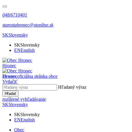
048/6710401
starostahronec@stonline.sk
SK
Slovensky
SK
Slovensky
EN
English
Hronec
Hronec
oficiálna stránka obce
Vytlačiť
Hľadaný výraz
Hľadať
rozšírené vyhľadávanie
SK
Slovensky
SK
Slovensky
EN
English
Obec