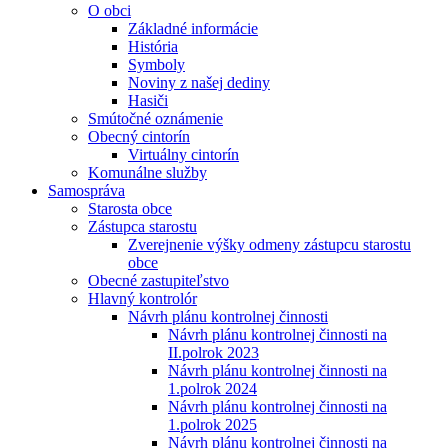
O obci
Základné informácie
História
Symboly
Noviny z našej dediny
Hasiči
Smútočné oznámenie
Obecný cintorín
Virtuálny cintorín
Komunálne služby
Samospráva
Starosta obce
Zástupca starostu
Zverejnenie výšky odmeny zástupcu starostu
obce
Obecné zastupiteľstvo
Hlavný kontrolór
Návrh plánu kontrolnej činnosti
Návrh plánu kontrolnej činnosti na
II.polrok 2023
Návrh plánu kontrolnej činnosti na
1.polrok 2024
Návrh plánu kontrolnej činnosti na
1.polrok 2025
Návrh plánu kontrolnej činnosti na