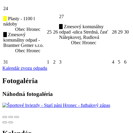
24
27
Plasty - 1100 l
nádoby
Zmesový komunálny
Obec Hronec
25
26
odpad -ulica Stredná, časť
28
29
30
Zmesový
Nálepkovej, Rudlová
komunálny odpad -
Obec Hronec
Brantner Gemer s.r.o.
Obec Hronec
31
1
2
3
4
5
6
Kalendár zvozu odpadu
Fotogaléria
Náhodná fotogaléria