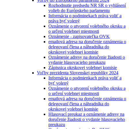
Voľby do Európskeho parlamentu 2024
Rozhodnutie predsedu NR SR o vyhlásení
volieb do Európskeho parlamentu
Informácia o podminekach práva voliť a
práva byť volený
Oznámenie o utvorení volebného okrsku a
o určení volebnej miestnosti
Oznámenie - zapisovateľka OVK
emailová adresa na doručenie oznámenia o
delegovaní člena a náhradníka do
okrskovej volebnej komisie
Oznámenie adresy na doručenie žiadosti o
vydanie hlasovacieho preukazu
Zápisnica okrskovej volebnej komisie
Voľby prezidenta Slovenskej republiky 2024
Informácia o podmienkach práva voliť a
byť volený
Oznámenie o utvorení volebného okrsku a
o určení volebnej miestnosti
emailová adresa na doručenie oznámenia o
delegovaní člena a náhradníka do
okrskovej volebnej komisie
Hlasovací preukaz a oznámenie adresy na
doručenie žiadosti o vydanie hlasovacieho
preukazu