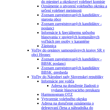
do miestnej a okrskovej volebnej komisie
Oznámenie o utvorení volebného okrsku a
určení volebnej meistnosti
Zoznam zaregistrovaných kandidátov -
starosta obce
Zoznam zaregistrovaných kandidátov -
poslanci
Informácie k špeciálnemu spôsobu
hlasovania v spojených komunálnych
voľbách pre osoby v karanténe
Zápisnica
Voľby do orgánov samosprávnych krajov SR v
obci Hronec
Zoznam zaregistrovaných kandidátov -
BBSK poslanci
Zoznam zaregistrovaných kandidátov
BBSK -predseda
Voľby do Národnej rady Slovenskej republiky
Informácie pre voliča
Adresa na doruženie žiadosti o
vydanie hlasovacieho preukazu
Harmonogram OTZ
Vytvorenie volebného okrsku
Adresa na doručenie oznámenia o
delegovaní člena a náhradníka do