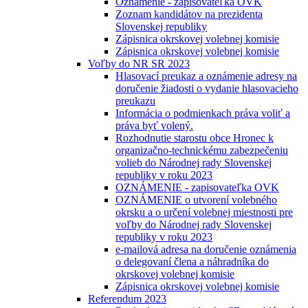
Oznámenie - zapisovateľka OVK
Zoznam kandidátov na prezidenta
Slovenskej republiky
Zápisnica okrskovej volebnej komisie
Zápisnica okrskovej volebnej komisie
Voľby do NR SR 2023
Hlasovací preukaz a oznámenie adresy na
doručenie žiadosti o vydanie hlasovacieho
preukazu
Informácia o podmienkach práva voliť a
práva byť volený.
Rozhodnutie starostu obce Hronec k
organizačno-technickému zabezpečeniu
volieb do Národnej rady Slovenskej
republiky v roku 2023
OZNÁMENIE - zapisovateľka OVK
OZNÁMENIE o utvorení volebného
okrsku a o určení volebnej miestnosti pre
voľby do Národnej rady Slovenskej
republiky v roku 2023
e-mailová adresa na doručenie oznámenia
o delegovaní člena a náhradníka do
okrskovej volebnej komisie
Zápisnica okrskovej volebnej komisie
Referendum 2023