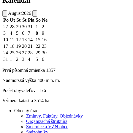
Kalendár
August
2026
Po
Ut
St
Št
Pia
So
Ne
27
28
29
30
31
1
2
3
4
5
6
7
8
9
10
11
12
13
14
15
16
17
18
19
20
21
22
23
24
25
26
27
28
29
30
31
1
2
3
4
5
6
Prvá písomná zmienka 1357
Nadmorská výška 400 m n. m.
Počet obyvateľov 1176
Výmera katastra 3514 ha
Obecný úrad
Zmluvy, Faktúry, Objednávky
Organizačná štruktúra
Smernice a VZN obce
Sadzobníky