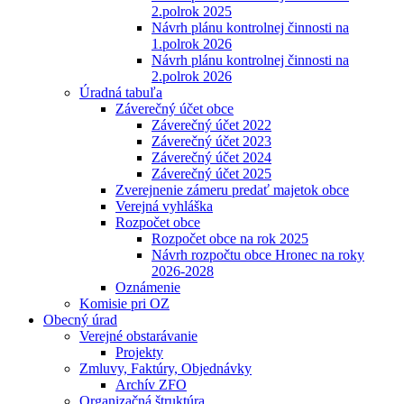
2.polrok 2025
Návrh plánu kontrolnej činnosti na
1.polrok 2026
Návrh plánu kontrolnej činnosti na
2.polrok 2026
Úradná tabuľa
Záverečný účet obce
Záverečný účet 2022
Záverečný účet 2023
Záverečný účet 2024
Záverečný účet 2025
Zverejnenie zámeru predať majetok obce
Verejná vyhláška
Rozpočet obce
Rozpočet obce na rok 2025
Návrh rozpočtu obce Hronec na roky
2026-2028
Oznámenie
Komisie pri OZ
Obecný úrad
Verejné obstarávanie
Projekty
Zmluvy, Faktúry, Objednávky
Archív ZFO
Organizačná štruktúra