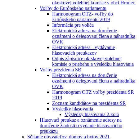
okrskovej volebnej komisie v obci Hronec
Voľby do Európskeho parlamentu
Harmonogram OTZ- voľby do
Európskeho parlamentu 2019
Informácia pre voliča
Elektronická adresa na doručenie
oznámení o delegovaní člena a náhradníka
OVK
Elektronická adresa - vydávanie
hlasovacích preukazov
Odpis zápisnice okrskovej volebnej
komisie o priebehu a výsledku hlasovania
Voľby prezidenta SR
Elektronická adresa na doručenie
oznámení o delegovaní člena a náhradníka
OVK
Harmonogram OTZ voľby prezidenta SR
2019
Zoznam kandidátov na prezidenta SR
Výsledky hlasovania
Výsledky hlasovania 2.kolo
Hlasovací preukaz a oznámenie adresy na
doručenie žiadosti o vydanie hlasovacieho
preukazu
Sčítanie obyvateľov, domov a bytov 2021