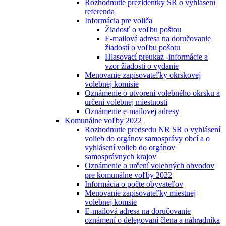
Rozhodnutie prezidentky SR o vyhlásení
referenda
Informácia pre voliča
Žiadosť o voľbu poštou
E-mailová adresa na doručovanie
žiadostí o voľbu pošotu
Hlasovací preukaz -informácie a
vzor žiadosti o vydanie
Menovanie zapisovateľky okrskovej
volebnej komisie
Oznámenie o utvorení volebného okrsku a
určení volebnej miestnosti
Oznámenie e-mailovej adresy
Komunálne voľby 2022
Rozhodnutie predsedu NR SR o vyhlásení
volieb do orgánov samosprávy obcí a o
vyhlásení volieb do orgánov
samosprávnych krajov
Oznámenie o určení volebných obvodov
pre komunálne voľby 2022
Informácia o počte obyvateľov
Menovanie zapisovateľky miestnej
volebnej komsie
E-mailová adresa na doručovanie
oznámení o delegovaní člena a náhradníka