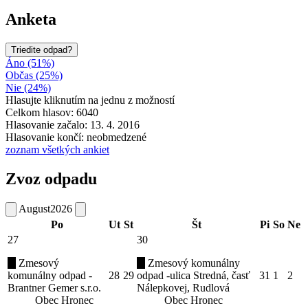
Anketa
Triedite odpad?
Áno (51%)
Občas (25%)
Nie (24%)
Hlasujte kliknutím na jednu z možností
Celkom hlasov: 6040
Hlasovanie začalo: 13. 4. 2016
Hlasovanie končí: neobmedzené
zoznam všetkých ankiet
Zvoz odpadu
August
2026
Po
Ut
St
Št
Pi
So
Ne
27
30
Zmesový
Zmesový komunálny
komunálny odpad -
28
29
odpad -ulica Stredná, časť
31
1
2
Brantner Gemer s.r.o.
Nálepkovej, Rudlová
Obec Hronec
Obec Hronec