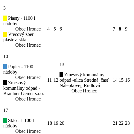
3
Plasty - 1100 l
nádoby
Obec Hronec
4
5
6
7
8
9
Vrecový zber
plastov, skla
Obec Hronec
10
13
Papier - 1100 l
nádoby
Zmesový komunálny
Obec Hronec
11
12
odpad -ulica Stredná, časť
14
15
16
Zmesový
Nálepkovej, Rudlová
komunálny odpad -
Obec Hronec
Brantner Gemer s.r.o.
Obec Hronec
17
Sklo - 1 100 l
18
19
20
21
22
23
nádoby
Obec Hronec