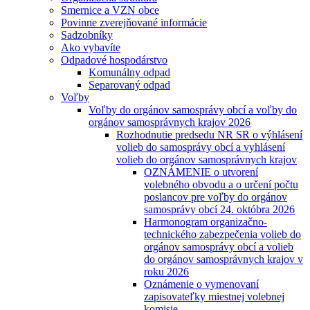
Smernice a VZN obce
Povinne zverejňované informácie
Sadzobníky
Ako vybavíte
Odpadové hospodárstvo
Komunálny odpad
Separovaný odpad
Voľby
Voľby do orgánov samosprávy obcí a voľby do
orgánov samosprávnych krajov 2026
Rozhodnutie predsedu NR SR o výhlásení
volieb do samosprávy obcí a vyhlásení
volieb do orgánov samosprávnych krajov
OZNÁMENIE o utvorení
volebného obvodu a o určení počtu
poslancov pre voľby do orgánov
samosprávy obcí 24. októbra 2026
Harmonogram organizačno-
technického zabezpečenia volieb do
orgánov samosprávy obcí a volieb
do orgánov samosprávnych krajov v
roku 2026
Oznámenie o vymenovaní
zapisovateľky miestnej volebnej
komisie