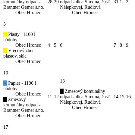
komunálny odpad -
28
29
odpad -ulica Stredná, časť
31
1
2
Brantner Gemer s.r.o.
Nálepkovej, Rudlová
Obec Hronec
Obec Hronec
3
Plasty - 1100 l
nádoby
Obec Hronec
4
5
6
7
8
9
Vrecový zber
plastov, skla
Obec Hronec
10
13
Papier - 1100 l
nádoby
Zmesový komunálny
Obec Hronec
11
12
odpad -ulica Stredná, časť
14
15
16
Zmesový
Nálepkovej, Rudlová
komunálny odpad -
Obec Hronec
Brantner Gemer s.r.o.
Obec Hronec
17