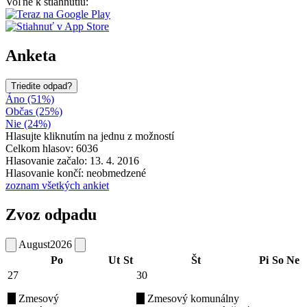
Voľne k stiahnutiu:
Anketa
Triedite odpad?
Áno (51%)
Občas (25%)
Nie (24%)
Hlasujte kliknutím na jednu z možností
Celkom hlasov: 6036
Hlasovanie začalo: 13. 4. 2016
Hlasovanie končí: neobmedzené
zoznam všetkých ankiet
Zvoz odpadu
August
2026
Po
Ut
St
Št
Pi
So
Ne
27
30
Zmesový
Zmesový komunálny