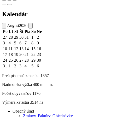
Kalendár
August
2026
Po
Ut
St
Št
Pia
So
Ne
27
28
29
30
31
1
2
3
4
5
6
7
8
9
10
11
12
13
14
15
16
17
18
19
20
21
22
23
24
25
26
27
28
29
30
31
1
2
3
4
5
6
Prvá písomná zmienka 1357
Nadmorská výška 400 m n. m.
Počet obyvateľov 1176
Výmera katastra 3514 ha
Obecný úrad
Zmluvy, Faktúry, Objednávky