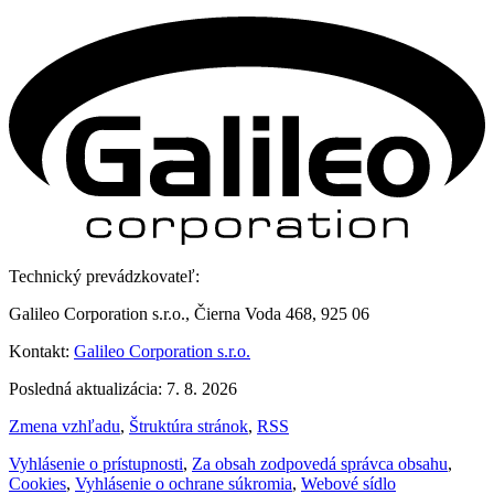
Technický prevádzkovateľ:
Galileo Corporation s.r.o., Čierna Voda 468, 925 06
Kontakt:
Galileo Corporation s.r.o.
Posledná aktualizácia: 7. 8. 2026
Zmena vzhľadu
,
Štruktúra stránok
,
RSS
Vyhlásenie o prístupnosti
,
Za obsah zodpovedá správca obsahu
,
Cookies
,
Vyhlásenie o ochrane súkromia
,
Webové sídlo