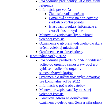
Rozhodnutie prezidentky SR o vyhlásení
referenda
Informácia pre voliča
Žiadosť o voľbu poštou
E-mailová adresa na doručovanie
žiadostí o voľbu pošotu
Hlasovací preukaz -informácie a
vzor žiadosti o vydanie
Menovanie zapisovateľky okrskovej
volebnej komisie
Oznámenie o utvorení volebného okrsku a
určení volebnej miestnosti
Oznámenie e-mailovej adresy
Komunálne voľby 2022
Rozhodnutie predsedu NR SR o vyhlásení
volieb do orgánov samosprávy obcí a o
vyhlásení volieb do orgánov
samosprávnych krajov
Oznámenie o určení volebných obvodov
pre komunálne voľby 2022
Informácia o počte obyvateľov
Menovanie zapisovateľky miestnej
volebnej komsie
E-mailová adresa na doručovanie
oznámení o delegovaní člena a náhradníka