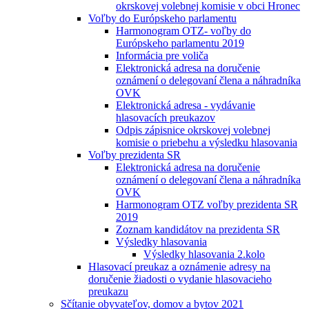
okrskovej volebnej komisie v obci Hronec
Voľby do Európskeho parlamentu
Harmonogram OTZ- voľby do
Európskeho parlamentu 2019
Informácia pre voliča
Elektronická adresa na doručenie
oznámení o delegovaní člena a náhradníka
OVK
Elektronická adresa - vydávanie
hlasovacích preukazov
Odpis zápisnice okrskovej volebnej
komisie o priebehu a výsledku hlasovania
Voľby prezidenta SR
Elektronická adresa na doručenie
oznámení o delegovaní člena a náhradníka
OVK
Harmonogram OTZ voľby prezidenta SR
2019
Zoznam kandidátov na prezidenta SR
Výsledky hlasovania
Výsledky hlasovania 2.kolo
Hlasovací preukaz a oznámenie adresy na
doručenie žiadosti o vydanie hlasovacieho
preukazu
Sčítanie obyvateľov, domov a bytov 2021