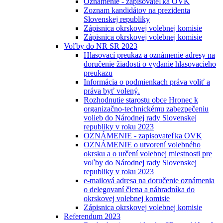
Oznámenie - zapisovateľka OVK
Zoznam kandidátov na prezidenta
Slovenskej republiky
Zápisnica okrskovej volebnej komisie
Zápisnica okrskovej volebnej komisie
Voľby do NR SR 2023
Hlasovací preukaz a oznámenie adresy na
doručenie žiadosti o vydanie hlasovacieho
preukazu
Informácia o podmienkach práva voliť a
práva byť volený.
Rozhodnutie starostu obce Hronec k
organizačno-technickému zabezpečeniu
volieb do Národnej rady Slovenskej
republiky v roku 2023
OZNÁMENIE - zapisovateľka OVK
OZNÁMENIE o utvorení volebného
okrsku a o určení volebnej miestnosti pre
voľby do Národnej rady Slovenskej
republiky v roku 2023
e-mailová adresa na doručenie oznámenia
o delegovaní člena a náhradníka do
okrskovej volebnej komisie
Zápisnica okrskovej volebnej komisie
Referendum 2023