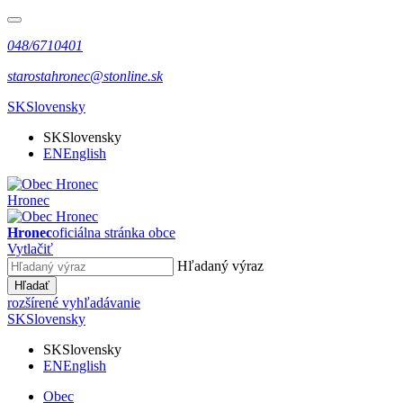
048/6710401
starostahronec@stonline.sk
SK
Slovensky
SK
Slovensky
EN
English
Hronec
Hronec
oficiálna stránka obce
Vytlačiť
Hľadaný výraz
Hľadať
rozšírené vyhľadávanie
SK
Slovensky
SK
Slovensky
EN
English
Obec