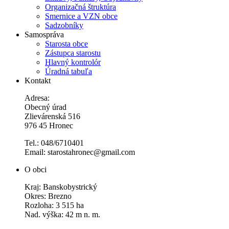
Organizačná štruktúra
Smernice a VZN obce
Sadzobníky
Samospráva
Starosta obce
Zástupca starostu
Hlavný kontrolór
Úradná tabuľa
Kontakt
Adresa:
Obecný úrad
Zlievárenská 516
976 45 Hronec
Tel.: 048/6710401
Email: starostahronec@gmail.com
O obci
Kraj: Banskobystrický
Okres: Brezno
Rozloha: 3 515 ha
Nad. výška: 42 m n. m.