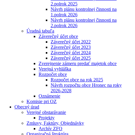
2.polrok 2025
Návrh plánu kontrolnej činnosti na
1.polrok 2026
Návrh plánu kontrolnej činnosti na
2.polrok 2026
Úradná tabuľa
Záverečný účet obce
Záverečný účet 2022
Záverečný účet 2023
Záverečný účet 2024
Záverečný účet 2025
Zverejnenie zámeru predať majetok obce
Verejná vyhláška
Rozpočet obce
Rozpočet obce na rok 2025
Návrh rozpočtu obce Hronec na roky
2026-2028
Oznámenie
Komisie pri OZ
Obecný úrad
Verejné obstarávanie
Projekty
Zmluvy, Faktúry, Objednávky
Archív ZFO
Organizačná štruktúra