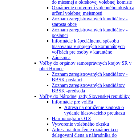
do miestnej a okrskovej volebnej komisie
Oznámenie o utvorení volebného okrsku a
určení volebnej meistnosti
Zoznam zaregistrovaných kandidátov -
starosta obce
Zoznam zaregistrovaných kandidátov -
poslanci
Informácie k špeciálnemu spôsobu
hlasovania v spojených komunálnych
voľbách pre osoby v karanténe
Zápisnica
Voľby do orgánov samosprávnych krajov SR v
obci Hronec
Zoznam zaregistrovaných kandidátov -
BBSK poslanci
Zoznam zaregistrovaných kandidátov
BBSK -predseda
Voľby do Národnej rady Slovenskej republiky
Informácie pre voliča
Adresa na doruženie žiadosti o
vydanie hlasovacieho preukazu
Harmonogram OTZ
Vytvorenie volebného okrsku
Adresa na doručenie oznámenia o
delegovaní člena a náhradníka do