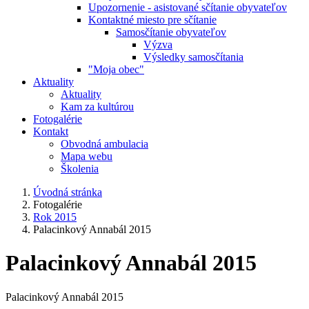
Upozornenie - asistované sčítanie obyvateľov
Kontaktné miesto pre sčítanie
Samosčítanie obyvateľov
Výzva
Výsledky samosčítania
"Moja obec"
Aktuality
Aktuality
Kam za kultúrou
Fotogalérie
Kontakt
Obvodná ambulacia
Mapa webu
Školenia
Úvodná stránka
Fotogalérie
Rok 2015
Palacinkový Annabál 2015
Palacinkový Annabál 2015
Palacinkový Annabál 2015