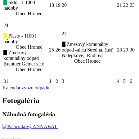
Sklo - 1 100 l
18
19
20
21
22
23
nádoby
Obec Hronec
24
27
Plasty - 1100 l
nádoby
Zmesový komunálny
Obec Hronec
25
26
odpad -ulica Stredná, časť
28
29
30
Zmesový
Nálepkovej, Rudlová
komunálny odpad -
Obec Hronec
Brantner Gemer s.r.o.
Obec Hronec
31
1
2
3
4
5
6
Kalendár zvozu odpadu
Fotogaléria
Náhodná fotogaléria