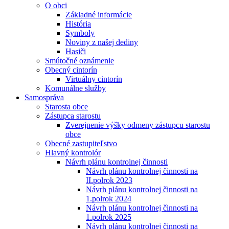
O obci
Základné informácie
História
Symboly
Noviny z našej dediny
Hasiči
Smútočné oznámenie
Obecný cintorín
Virtuálny cintorín
Komunálne služby
Samospráva
Starosta obce
Zástupca starostu
Zverejnenie výšky odmeny zástupcu starostu
obce
Obecné zastupiteľstvo
Hlavný kontrolór
Návrh plánu kontrolnej činnosti
Návrh plánu kontrolnej činnosti na
II.polrok 2023
Návrh plánu kontrolnej činnosti na
1.polrok 2024
Návrh plánu kontrolnej činnosti na
1.polrok 2025
Návrh plánu kontrolnej činnosti na