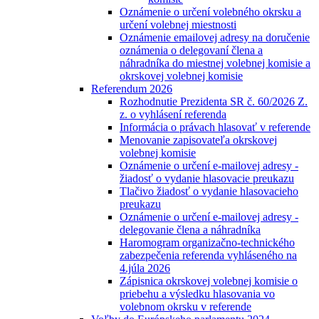
Oznámenie o určení volebného okrsku a
určení volebnej miestnosti
Oznámenie emailovej adresy na doručenie
oznámenia o delegovaní člena a
náhradníka do miestnej volebnej komisie a
okrskovej volebnej komisie
Referendum 2026
Rozhodnutie Prezidenta SR č. 60/2026 Z.
z. o vyhlásení referenda
Informácia o právach hlasovať v referende
Menovanie zapisovateľa okrskovej
volebnej komisie
Oznámenie o určení e-mailovej adresy -
žiadosť o vydanie hlasovacie preukazu
Tlačivo žiadosť o vydanie hlasovacieho
preukazu
Oznámenie o určení e-mailovej adresy -
delegovanie člena a náhradníka
Haromogram organizačno-technického
zabezpečenia referenda vyhláseného na
4.júla 2026
Zápisnica okrskovej volebnej komisie o
priebehu a výsledku hlasovania vo
volebnom okrsku v referende