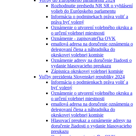
Voľby do Európskeho parlamentu 2024
Rozhodnutie predsedu NR SR o vyhlásení
volieb do Európskeho parlamentu
Informácia o podminekach práva voliť a
práva byť volený
Oznámenie o utvorení volebného okrsku a
o určení volebnej miestnosti
Oznámenie - zapisovateľka OVK
emailová adresa na doručenie oznámenia o
delegovaní člena a náhradníka do
okrskovej volebnej komisie
Oznámenie adresy na doručenie žiadosti o
vydanie hlasovacieho preukazu
Zápisnica okrskovej volebnej komisie
Voľby prezidenta Slovenskej republiky 2024
Informácia o podmienkach práva voliť a
byť volený
Oznámenie o utvorení volebného okrsku a
o určení volebnej miestnosti
emailová adresa na doručenie oznámenia o
delegovaní člena a náhradníka do
okrskovej volebnej komisie
Hlasovací preukaz a oznámenie adresy na
doručenie žiadosti o vydanie hlasovacieho
preukazu