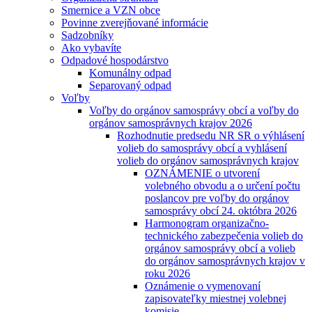
Smernice a VZN obce
Povinne zverejňované informácie
Sadzobníky
Ako vybavíte
Odpadové hospodárstvo
Komunálny odpad
Separovaný odpad
Voľby
Voľby do orgánov samosprávy obcí a voľby do
orgánov samosprávnych krajov 2026
Rozhodnutie predsedu NR SR o výhlásení
volieb do samosprávy obcí a vyhlásení
volieb do orgánov samosprávnych krajov
OZNÁMENIE o utvorení
volebného obvodu a o určení počtu
poslancov pre voľby do orgánov
samosprávy obcí 24. októbra 2026
Harmonogram organizačno-
technického zabezpečenia volieb do
orgánov samosprávy obcí a volieb
do orgánov samosprávnych krajov v
roku 2026
Oznámenie o vymenovaní
zapisovateľky miestnej volebnej
komisie