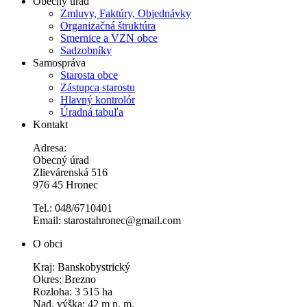
Obecný úrad
Zmluvy, Faktúry, Objednávky
Organizačná štruktúra
Smernice a VZN obce
Sadzobníky
Samospráva
Starosta obce
Zástupca starostu
Hlavný kontrolór
Úradná tabuľa
Kontakt
Adresa:
Obecný úrad
Zlievárenská 516
976 45 Hronec
Tel.: 048/6710401
Email: starostahronec@gmail.com
O obci
Kraj: Banskobystrický
Okres: Brezno
Rozloha: 3 515 ha
Nad. výška: 42 m n. m.