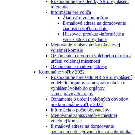
Rozhodnutie prezidentky SR o vyhlásení
referenda
Informácia pre voliča
Žiadosť o voľbu poštou
E-mailová adresa na doručovanie
žiadostí o voľbu pošotu
Hlasovací preukaz -informácie a
vzor žiadosti o vydanie
Menovanie zapisovateľky okrskovej
volebnej komisie
Oznámenie o utvorení volebného okrsku a
určení volebnej miestnosti
Oznámenie e-mailovej adresy
Komunálne voľby 2022
Rozhodnutie predsedu NR SR o vyhlásení
volieb do orgánov samosprávy obcí a o
vyhlásení volieb do orgánov
samosprávnych krajov
Oznámenie o určení volebných obvodov
pre komunálne voľby 2022
Informácia o počte obyvateľov
Menovanie zapisovateľky miestnej
volebnej komsie
E-mailová adresa na doručovanie
oznámení o delegovaní člena a náhradníka