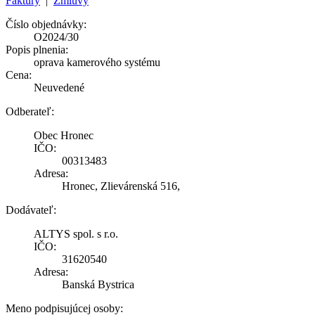
Faktúry
|
Zmluvy
Číslo objednávky:
O2024/30
Popis plnenia:
oprava kamerového systému
Cena:
Neuvedené
Odberateľ:
Obec Hronec
IČO:
00313483
Adresa:
Hronec, Zlievárenská 516,
Dodávateľ:
ALTYS spol. s r.o.
IČO:
31620540
Adresa:
Banská Bystrica
Meno podpisujúcej osoby: