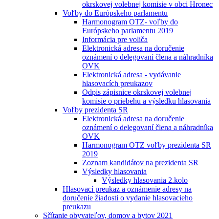
okrskovej volebnej komisie v obci Hronec
Voľby do Európskeho parlamentu
Harmonogram OTZ- voľby do
Európskeho parlamentu 2019
Informácia pre voliča
Elektronická adresa na doručenie
oznámení o delegovaní člena a náhradníka
OVK
Elektronická adresa - vydávanie
hlasovacích preukazov
Odpis zápisnice okrskovej volebnej
komisie o priebehu a výsledku hlasovania
Voľby prezidenta SR
Elektronická adresa na doručenie
oznámení o delegovaní člena a náhradníka
OVK
Harmonogram OTZ voľby prezidenta SR
2019
Zoznam kandidátov na prezidenta SR
Výsledky hlasovania
Výsledky hlasovania 2.kolo
Hlasovací preukaz a oznámenie adresy na
doručenie žiadosti o vydanie hlasovacieho
preukazu
Sčítanie obyvateľov, domov a bytov 2021