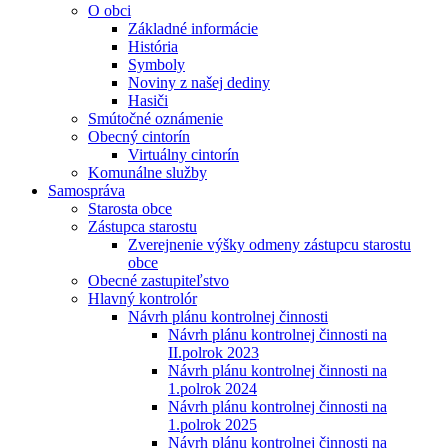
O obci
Základné informácie
História
Symboly
Noviny z našej dediny
Hasiči
Smútočné oznámenie
Obecný cintorín
Virtuálny cintorín
Komunálne služby
Samospráva
Starosta obce
Zástupca starostu
Zverejnenie výšky odmeny zástupcu starostu
obce
Obecné zastupiteľstvo
Hlavný kontrolór
Návrh plánu kontrolnej činnosti
Návrh plánu kontrolnej činnosti na
II.polrok 2023
Návrh plánu kontrolnej činnosti na
1.polrok 2024
Návrh plánu kontrolnej činnosti na
1.polrok 2025
Návrh plánu kontrolnej činnosti na