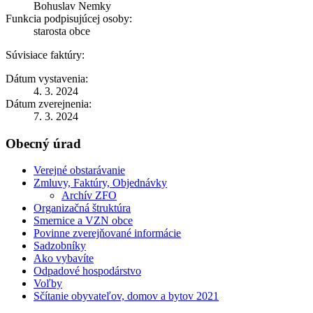
Bohuslav Nemky
Funkcia podpisujúcej osoby:
starosta obce
Súvisiace faktúry:
Dátum vystavenia:
4. 3. 2024
Dátum zverejnenia:
7. 3. 2024
Obecný úrad
Verejné obstarávanie
Zmluvy, Faktúry, Objednávky
Archív ZFO
Organizačná štruktúra
Smernice a VZN obce
Povinne zverejňované informácie
Sadzobníky
Ako vybavíte
Odpadové hospodárstvo
Voľby
Sčítanie obyvateľov, domov a bytov 2021