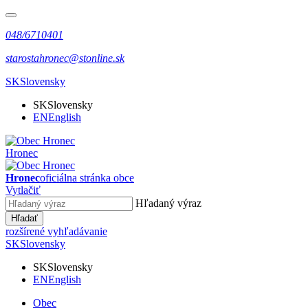
048/6710401
starostahronec@stonline.sk
SK
Slovensky
SK
Slovensky
EN
English
Hronec
Hronec
oficiálna stránka obce
Vytlačiť
Hľadaný výraz
Hľadať
rozšírené vyhľadávanie
SK
Slovensky
SK
Slovensky
EN
English
Obec