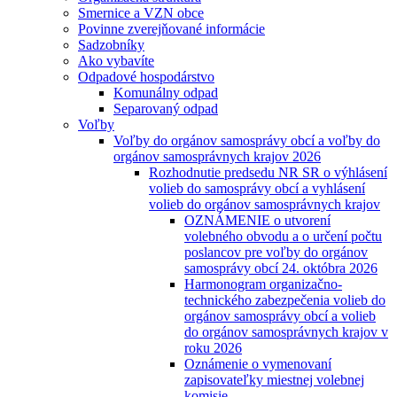
Smernice a VZN obce
Povinne zverejňované informácie
Sadzobníky
Ako vybavíte
Odpadové hospodárstvo
Komunálny odpad
Separovaný odpad
Voľby
Voľby do orgánov samosprávy obcí a voľby do
orgánov samosprávnych krajov 2026
Rozhodnutie predsedu NR SR o výhlásení
volieb do samosprávy obcí a vyhlásení
volieb do orgánov samosprávnych krajov
OZNÁMENIE o utvorení
volebného obvodu a o určení počtu
poslancov pre voľby do orgánov
samosprávy obcí 24. októbra 2026
Harmonogram organizačno-
technického zabezpečenia volieb do
orgánov samosprávy obcí a volieb
do orgánov samosprávnych krajov v
roku 2026
Oznámenie o vymenovaní
zapisovateľky miestnej volebnej
komisie