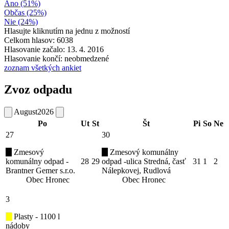
Áno (51%)
Občas (25%)
Nie (24%)
Hlasujte kliknutím na jednu z možností
Celkom hlasov: 6038
Hlasovanie začalo: 13. 4. 2016
Hlasovanie končí: neobmedzené
zoznam všetkých ankiet
Zvoz odpadu
August
2026
Po
Ut
St
Št
Pi
So
Ne
27
30
Zmesový
Zmesový komunálny
komunálny odpad -
28
29
odpad -ulica Stredná, časť
31
1
2
Brantner Gemer s.r.o.
Nálepkovej, Rudlová
Obec Hronec
Obec Hronec
3
Plasty - 1100 l
nádoby