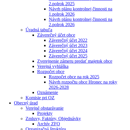
2.polrok 2025
Návrh plánu kontrolnej činnosti na
1.polrok 2026
Návrh plánu kontrolnej činnosti na
2.polrok 2026
Úradná tabuľa
Záverečný účet obce
Záverečný účet 2022
Záverečný účet 2023
Záverečný účet 2024
Záverečný účet 2025
Zverejnenie zámeru predať majetok obce
Verejná vyhláška
Rozpočet obce
Rozpočet obce na rok 2025
Návrh rozpočtu obce Hronec na roky
2026-2028
Oznámenie
Komisie pri OZ
Obecný úrad
Verejné obstarávanie
Projekty
Zmluvy, Faktúry, Objednávky
Archív ZFO
Organizačná štruktúra