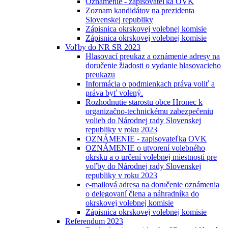
Oznámenie - zapisovateľka OVK
Zoznam kandidátov na prezidenta
Slovenskej republiky
Zápisnica okrskovej volebnej komisie
Zápisnica okrskovej volebnej komisie
Voľby do NR SR 2023
Hlasovací preukaz a oznámenie adresy na
doručenie žiadosti o vydanie hlasovacieho
preukazu
Informácia o podmienkach práva voliť a
práva byť volený.
Rozhodnutie starostu obce Hronec k
organizačno-technickému zabezpečeniu
volieb do Národnej rady Slovenskej
republiky v roku 2023
OZNÁMENIE - zapisovateľka OVK
OZNÁMENIE o utvorení volebného
okrsku a o určení volebnej miestnosti pre
voľby do Národnej rady Slovenskej
republiky v roku 2023
e-mailová adresa na doručenie oznámenia
o delegovaní člena a náhradníka do
okrskovej volebnej komisie
Zápisnica okrskovej volebnej komisie
Referendum 2023