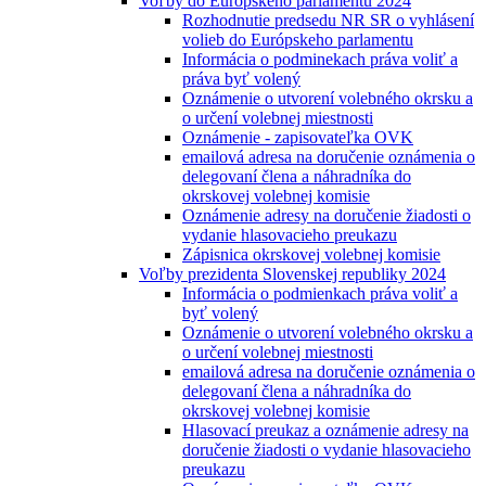
Voľby do Európskeho parlamentu 2024
Rozhodnutie predsedu NR SR o vyhlásení
volieb do Európskeho parlamentu
Informácia o podminekach práva voliť a
práva byť volený
Oznámenie o utvorení volebného okrsku a
o určení volebnej miestnosti
Oznámenie - zapisovateľka OVK
emailová adresa na doručenie oznámenia o
delegovaní člena a náhradníka do
okrskovej volebnej komisie
Oznámenie adresy na doručenie žiadosti o
vydanie hlasovacieho preukazu
Zápisnica okrskovej volebnej komisie
Voľby prezidenta Slovenskej republiky 2024
Informácia o podmienkach práva voliť a
byť volený
Oznámenie o utvorení volebného okrsku a
o určení volebnej miestnosti
emailová adresa na doručenie oznámenia o
delegovaní člena a náhradníka do
okrskovej volebnej komisie
Hlasovací preukaz a oznámenie adresy na
doručenie žiadosti o vydanie hlasovacieho
preukazu