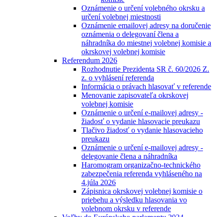
Oznámenie o určení volebného okrsku a
určení volebnej miestnosti
Oznámenie emailovej adresy na doručenie
oznámenia o delegovaní člena a
náhradníka do miestnej volebnej komisie a
okrskovej volebnej komisie
Referendum 2026
Rozhodnutie Prezidenta SR č. 60/2026 Z.
z. o vyhlásení referenda
Informácia o právach hlasovať v referende
Menovanie zapisovateľa okrskovej
volebnej komisie
Oznámenie o určení e-mailovej adresy -
žiadosť o vydanie hlasovacie preukazu
Tlačivo žiadosť o vydanie hlasovacieho
preukazu
Oznámenie o určení e-mailovej adresy -
delegovanie člena a náhradníka
Haromogram organizačno-technického
zabezpečenia referenda vyhláseného na
4.júla 2026
Zápisnica okrskovej volebnej komisie o
priebehu a výsledku hlasovania vo
volebnom okrsku v referende