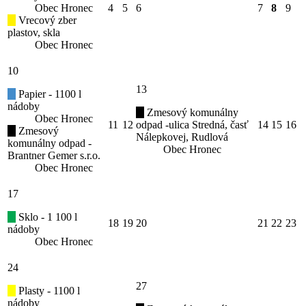
Obec Hronec
4
5
6
7
8
9
Vrecový zber
plastov, skla
Obec Hronec
10
13
Papier - 1100 l
nádoby
Zmesový komunálny
Obec Hronec
11
12
odpad -ulica Stredná, časť
14
15
16
Zmesový
Nálepkovej, Rudlová
komunálny odpad -
Obec Hronec
Brantner Gemer s.r.o.
Obec Hronec
17
Sklo - 1 100 l
18
19
20
21
22
23
nádoby
Obec Hronec
24
27
Plasty - 1100 l
nádoby