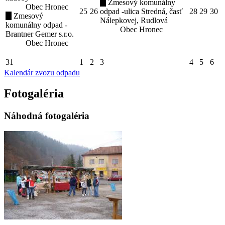
Zmesový komunálny
Obec Hronec
25
26
odpad -ulica Stredná, časť
28
29
30
Zmesový
Nálepkovej, Rudlová
komunálny odpad -
Obec Hronec
Brantner Gemer s.r.o.
Obec Hronec
31
1
2
3
4
5
6
Kalendár zvozu odpadu
Fotogaléria
Náhodná fotogaléria