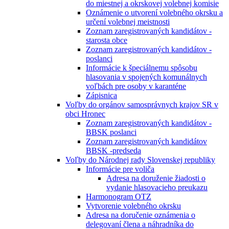
do miestnej a okrskovej volebnej komisie
Oznámenie o utvorení volebného okrsku a
určení volebnej meistnosti
Zoznam zaregistrovaných kandidátov -
starosta obce
Zoznam zaregistrovaných kandidátov -
poslanci
Informácie k špeciálnemu spôsobu
hlasovania v spojených komunálnych
voľbách pre osoby v karanténe
Zápisnica
Voľby do orgánov samosprávnych krajov SR v
obci Hronec
Zoznam zaregistrovaných kandidátov -
BBSK poslanci
Zoznam zaregistrovaných kandidátov
BBSK -predseda
Voľby do Národnej rady Slovenskej republiky
Informácie pre voliča
Adresa na doruženie žiadosti o
vydanie hlasovacieho preukazu
Harmonogram OTZ
Vytvorenie volebného okrsku
Adresa na doručenie oznámenia o
delegovaní člena a náhradníka do