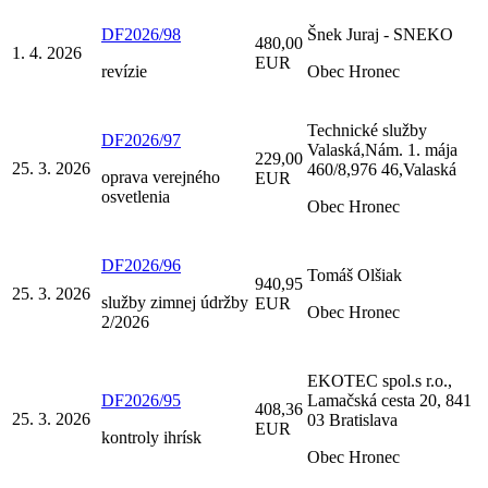
DF2026/98
Šnek Juraj - SNEKO
480,00
1. 4. 2026
EUR
revízie
Obec Hronec
Technické služby
DF2026/97
Valaská,Nám. 1. mája
229,00
25. 3. 2026
460/8,976 46,Valaská
oprava verejného
EUR
osvetlenia
Obec Hronec
DF2026/96
Tomáš Olšiak
940,95
25. 3. 2026
služby zimnej údržby
EUR
Obec Hronec
2/2026
EKOTEC spol.s r.o.,
DF2026/95
Lamačská cesta 20, 841
408,36
25. 3. 2026
03 Bratislava
EUR
kontroly ihrísk
Obec Hronec