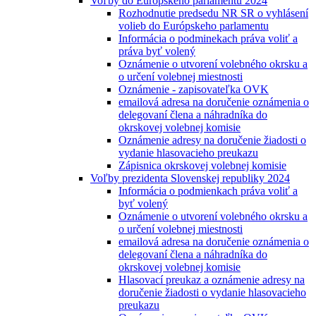
Voľby do Európskeho parlamentu 2024
Rozhodnutie predsedu NR SR o vyhlásení
volieb do Európskeho parlamentu
Informácia o podminekach práva voliť a
práva byť volený
Oznámenie o utvorení volebného okrsku a
o určení volebnej miestnosti
Oznámenie - zapisovateľka OVK
emailová adresa na doručenie oznámenia o
delegovaní člena a náhradníka do
okrskovej volebnej komisie
Oznámenie adresy na doručenie žiadosti o
vydanie hlasovacieho preukazu
Zápisnica okrskovej volebnej komisie
Voľby prezidenta Slovenskej republiky 2024
Informácia o podmienkach práva voliť a
byť volený
Oznámenie o utvorení volebného okrsku a
o určení volebnej miestnosti
emailová adresa na doručenie oznámenia o
delegovaní člena a náhradníka do
okrskovej volebnej komisie
Hlasovací preukaz a oznámenie adresy na
doručenie žiadosti o vydanie hlasovacieho
preukazu