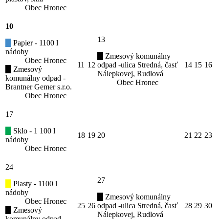
Obec Hronec
10
13
Papier - 1100 l
nádoby
Zmesový komunálny
Obec Hronec
11
12
odpad -ulica Stredná, časť
14
15
16
Zmesový
Nálepkovej, Rudlová
komunálny odpad -
Obec Hronec
Brantner Gemer s.r.o.
Obec Hronec
17
Sklo - 1 100 l
18
19
20
21
22
23
nádoby
Obec Hronec
24
27
Plasty - 1100 l
nádoby
Zmesový komunálny
Obec Hronec
25
26
odpad -ulica Stredná, časť
28
29
30
Zmesový
Nálepkovej, Rudlová
komunálny odpad -