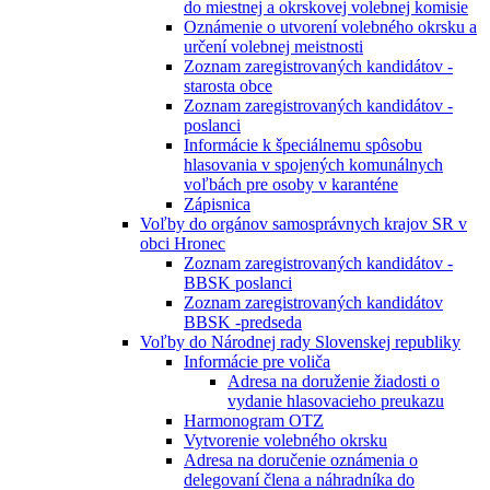
do miestnej a okrskovej volebnej komisie
Oznámenie o utvorení volebného okrsku a
určení volebnej meistnosti
Zoznam zaregistrovaných kandidátov -
starosta obce
Zoznam zaregistrovaných kandidátov -
poslanci
Informácie k špeciálnemu spôsobu
hlasovania v spojených komunálnych
voľbách pre osoby v karanténe
Zápisnica
Voľby do orgánov samosprávnych krajov SR v
obci Hronec
Zoznam zaregistrovaných kandidátov -
BBSK poslanci
Zoznam zaregistrovaných kandidátov
BBSK -predseda
Voľby do Národnej rady Slovenskej republiky
Informácie pre voliča
Adresa na doruženie žiadosti o
vydanie hlasovacieho preukazu
Harmonogram OTZ
Vytvorenie volebného okrsku
Adresa na doručenie oznámenia o
delegovaní člena a náhradníka do