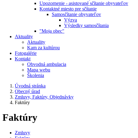
Upozornenie - asistované sčítanie obyvateľov
Kontaktné miesto pre sčítanie
Samosčítanie obyvateľov
Výzva
Výsledky samosčítania
"Moja obec"
Aktuality
Aktuality
Kam za kultúrou
Fotogalérie
Kontakt
Obvodná ambulacia
Mapa webu
Školenia
Úvodná stránka
Obecný úrad
Zmluvy, Faktúry, Objednávky
Faktúry
Faktúry
Zmluvy