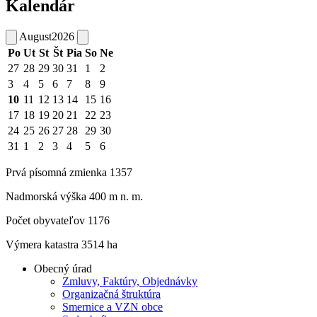
Kalendár
August
2026
Po
Ut
St
Št
Pia
So
Ne
27
28
29
30
31
1
2
3
4
5
6
7
8
9
10
11
12
13
14
15
16
17
18
19
20
21
22
23
24
25
26
27
28
29
30
31
1
2
3
4
5
6
Prvá písomná zmienka 1357
Nadmorská výška 400 m n. m.
Počet obyvateľov 1176
Výmera katastra 3514 ha
Obecný úrad
Zmluvy, Faktúry, Objednávky
Organizačná štruktúra
Smernice a VZN obce