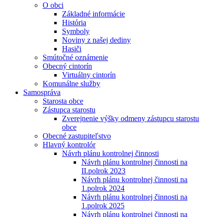
O obci
Základné informácie
História
Symboly
Noviny z našej dediny
Hasiči
Smútočné oznámenie
Obecný cintorín
Virtuálny cintorín
Komunálne služby
Samospráva
Starosta obce
Zástupca starostu
Zverejnenie výšky odmeny zástupcu starostu
obce
Obecné zastupiteľstvo
Hlavný kontrolór
Návrh plánu kontrolnej činnosti
Návrh plánu kontrolnej činnosti na
II.polrok 2023
Návrh plánu kontrolnej činnosti na
1.polrok 2024
Návrh plánu kontrolnej činnosti na
1.polrok 2025
Návrh plánu kontrolnej činnosti na