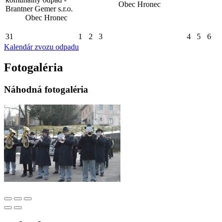
Obec Hronec
Brantner Gemer s.r.o.
Obec Hronec
31
1
2
3
4
5
6
Kalendár zvozu odpadu
Fotogaléria
Náhodná fotogaléria