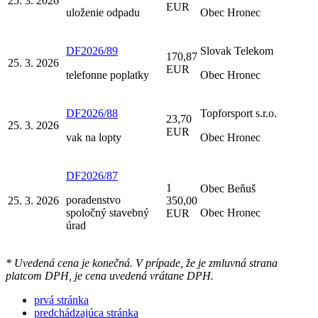
25. 3. 2026
EUR
uloženie odpadu
Obec Hronec
DF2026/89
Slovak Telekom
170,87
25. 3. 2026
EUR
telefonne poplatky
Obec Hronec
DF2026/88
Topforsport s.r.o.
23,70
25. 3. 2026
EUR
vak na lopty
Obec Hronec
DF2026/87
1
Obec Beňuš
poradenstvo
25. 3. 2026
350,00
spoločný stavebný
Obec Hronec
EUR
úrad
* Uvedená cena je konečná. V prípade, že je zmluvná strana
platcom DPH, je cena uvedená vrátane DPH.
prvá stránka
predchádzajúca stránka