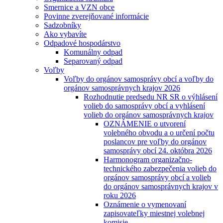
Smernice a VZN obce
Povinne zverejňované informácie
Sadzobníky
Ako vybavíte
Odpadové hospodárstvo
Komunálny odpad
Separovaný odpad
Voľby
Voľby do orgánov samosprávy obcí a voľby do
orgánov samosprávnych krajov 2026
Rozhodnutie predsedu NR SR o výhlásení
volieb do samosprávy obcí a vyhlásení
volieb do orgánov samosprávnych krajov
OZNÁMENIE o utvorení
volebného obvodu a o určení počtu
poslancov pre voľby do orgánov
samosprávy obcí 24. októbra 2026
Harmonogram organizačno-
technického zabezpečenia volieb do
orgánov samosprávy obcí a volieb
do orgánov samosprávnych krajov v
roku 2026
Oznámenie o vymenovaní
zapisovateľky miestnej volebnej
komisie