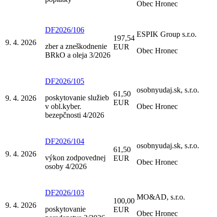
Obec Hronec
DF2026/106
ESPIK Group s.r.o.
197,54
9. 4. 2026
zber a zneškodnenie
EUR
Obec Hronec
BRkO a oleja 3/2026
DF2026/105
osobnyudaj.sk, s.r.o.
61,50
poskytovanie služieb
9. 4. 2026
EUR
v obl.kyber.
Obec Hronec
bezepčnosti 4/2026
DF2026/104
osobnyudaj.sk, s.r.o.
61,50
9. 4. 2026
výkon zodpovednej
EUR
Obec Hronec
osoby 4/2026
DF2026/103
MO&AD, s.r.o.
100,00
9. 4. 2026
poskytovanie
EUR
Obec Hronec