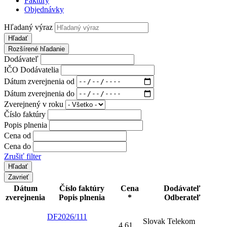
Faktúry
Objednávky
Hľadaný výraz
Hľadať
Rozšírené hľadanie
Dodávateľ
IČO Dodávatelia
Dátum zverejnenia od
Dátum zverejnenia do
Zverejnený v roku
Číslo faktúry
Popis plnenia
Cena od
Cena do
Zrušiť filter
Zavrieť
Dátum
Číslo faktúry
Cena
Dodávateľ
zverejnenia
Popis plnenia
*
Odberateľ
DF2026/111
Slovak Telekom
4,61