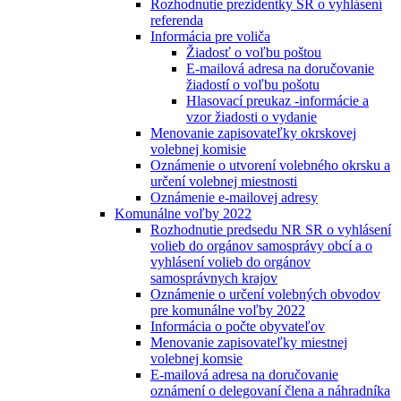
Rozhodnutie prezidentky SR o vyhlásení
referenda
Informácia pre voliča
Žiadosť o voľbu poštou
E-mailová adresa na doručovanie
žiadostí o voľbu pošotu
Hlasovací preukaz -informácie a
vzor žiadosti o vydanie
Menovanie zapisovateľky okrskovej
volebnej komisie
Oznámenie o utvorení volebného okrsku a
určení volebnej miestnosti
Oznámenie e-mailovej adresy
Komunálne voľby 2022
Rozhodnutie predsedu NR SR o vyhlásení
volieb do orgánov samosprávy obcí a o
vyhlásení volieb do orgánov
samosprávnych krajov
Oznámenie o určení volebných obvodov
pre komunálne voľby 2022
Informácia o počte obyvateľov
Menovanie zapisovateľky miestnej
volebnej komsie
E-mailová adresa na doručovanie
oznámení o delegovaní člena a náhradníka