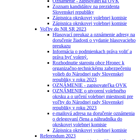
Oznámenie - zapisovateľka OVK
Zoznam kandidátov na prezidenta
Slovenskej republiky
Zápisnica okrskovej volebnej komisie
Zápisnica okrskovej volebnej komisie
Voľby do NR SR 2023
Hlasovací preukaz a oznámenie adresy na
doručenie žiadosti o vydanie hlasovacieho
preukazu
Informácia o podmienkach práva voliť a
práva byť volený.
Rozhodnutie starostu obce Hronec k
organizačno-technickému zabezpečeniu
volieb do Národnej rady Slovenskej
republiky v roku 2023
OZNÁMENIE - zapisovateľka OVK
OZNÁMENIE o utvorení volebného
okrsku a o určení volebnej miestnosti pre
voľby do Národnej rady Slovenskej
republiky v roku 2023
e-mailová adresa na doručenie oznámenia
o delegovaní člena a náhradníka do
okrskovej volebnej komisie
Zápisnica okrskovej volebnej komisie
Referendum 2023