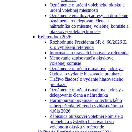
Oznámenie o určení volebného okrsku a
určení volebnej miestnosti
Oznámenie emailovej adresy na doručenie
oznámenia o delegovaní člena a
náhradníka do miestnej volebnej komisie a
okrskovej volebnej komisie
Referendum 2026
Rozhodnutie Prezidenta SR č. 60/2026 Z.
z. o vyhlásení referenda
Informácia o právach hlasovať v referende
Menovanie zapisovateľa okrskovej
volebnej komisie
Oznámenie o určení e-mailovej adresy -
žiadosť o vydanie hlasovacie preukazu
Tlačivo žiadosť o vydanie hlasovacieho
preukazu
Oznámenie o určení e-mailovej adresy -
delegovanie člena a náhradníka
Haromogram organizačno-technického
zabezpečenia referenda vyhláseného na
4.júla 2026
Zápisnica okrskovej volebnej komisie o
priebehu a výsledku hlasovania vo
volebnom okrsku v referende