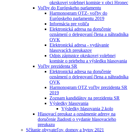
okrskovej volebnej komisie v obci Hronec
Voľby do Európskeho parlamentu
Harmonogram OTZ- voľby do
Európskeho parlamentu 2019
Informácia pre voliča
Elektronická adresa na doručenie
oznámení o delegovaní člena a náhradníka
OVK
Elektronická adresa - vydávanie
hlasovacích preukazov
Odpis zápisnice okrskovej volebnej
komisie o priebehu a výsledku hlasovania
Voľby prezidenta SR
Elektronická adresa na doručenie
oznámení o delegovaní člena a náhradníka
OVK
Harmonogram OTZ voľby prezidenta SR
2019
Zoznam kandidátov na prezidenta SR
Výsledky hlasovania
Výsledky hlasovania 2.kolo
Hlasovací preukaz a oznámenie adresy na
doručenie žiadosti o vydanie hlasovacieho
preukazu
Sčítanie obyvateľov, domov a bytov 2021