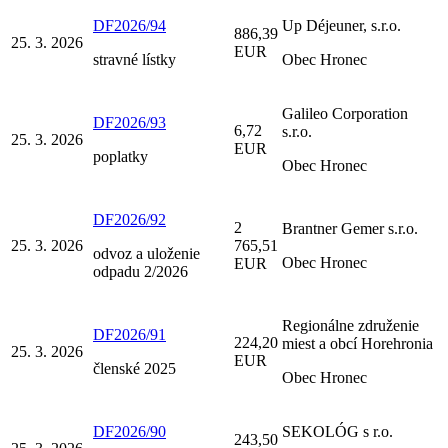
DF2026/94
Up Déjeuner, s.r.o.
886,39
25. 3. 2026
EUR
stravné lístky
Obec Hronec
Galileo Corporation
DF2026/93
6,72
s.r.o.
25. 3. 2026
EUR
poplatky
Obec Hronec
DF2026/92
2
Brantner Gemer s.r.o.
25. 3. 2026
765,51
odvoz a uloženie
Obec Hronec
EUR
odpadu 2/2026
Regionálne združenie
DF2026/91
224,20
miest a obcí Horehronia
25. 3. 2026
EUR
členské 2025
Obec Hronec
DF2026/90
SEKOLÓG s r.o.
243,50