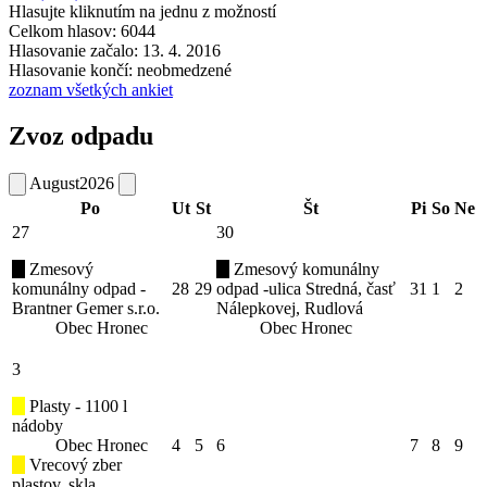
Hlasujte kliknutím na jednu z možností
Celkom hlasov: 6044
Hlasovanie začalo: 13. 4. 2016
Hlasovanie končí: neobmedzené
zoznam všetkých ankiet
Zvoz odpadu
August
2026
Po
Ut
St
Št
Pi
So
Ne
27
30
Zmesový
Zmesový komunálny
komunálny odpad -
28
29
odpad -ulica Stredná, časť
31
1
2
Brantner Gemer s.r.o.
Nálepkovej, Rudlová
Obec Hronec
Obec Hronec
3
Plasty - 1100 l
nádoby
Obec Hronec
4
5
6
7
8
9
Vrecový zber
plastov, skla