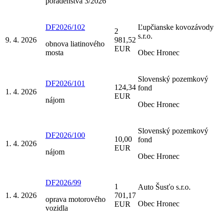
poradenstva 3/2026
DF2026/102
Ľupčianske kovozávody
2
s.r.o.
9. 4. 2026
981,52
obnova liatinového
EUR
mosta
Obec Hronec
Slovenský pozemkový
DF2026/101
124,34
fond
1. 4. 2026
EUR
nájom
Obec Hronec
Slovenský pozemkový
DF2026/100
10,00
fond
1. 4. 2026
EUR
nájom
Obec Hronec
DF2026/99
1
Auto Šusťo s.r.o.
1. 4. 2026
701,17
oprava motorového
Obec Hronec
EUR
vozidla