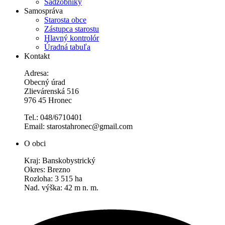
Sadzobníky
Samospráva
Starosta obce
Zástupca starostu
Hlavný kontrolór
Úradná tabuľa
Kontakt
Adresa:
Obecný úrad
Zlievárenská 516
976 45 Hronec
Tel.: 048/6710401
Email: starostahronec@gmail.com
O obci
Kraj: Banskobystrický
Okres: Brezno
Rozloha: 3 515 ha
Nad. výška: 42 m n. m.