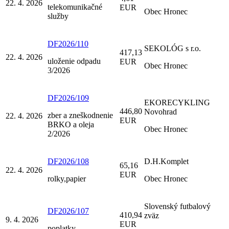
22. 4. 2026
telekomunikačné
EUR
Obec Hronec
služby
DF2026/110
SEKOLÓG s r.o.
417,13
22. 4. 2026
uloženie odpadu
EUR
Obec Hronec
3/2026
DF2026/109
EKORECYKLING
446,80
Novohrad
zber a zneškodnenie
22. 4. 2026
EUR
BRKO a oleja
Obec Hronec
2/2026
DF2026/108
D.H.Komplet
65,16
22. 4. 2026
EUR
rolky,papier
Obec Hronec
Slovenský futbalový
DF2026/107
410,94
zväz
9. 4. 2026
EUR
poplatky