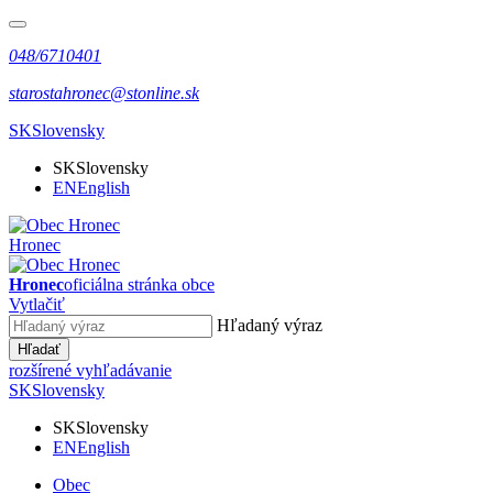
048/6710401
starostahronec@stonline.sk
SK
Slovensky
SK
Slovensky
EN
English
Hronec
Hronec
oficiálna stránka obce
Vytlačiť
Hľadaný výraz
Hľadať
rozšírené vyhľadávanie
SK
Slovensky
SK
Slovensky
EN
English
Obec