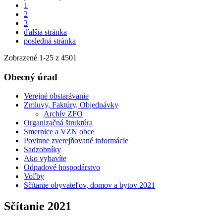
1
2
3
ďalšia stránka
posledná stránka
Zobrazené
1
-
25
z 4501
Obecný úrad
Verejné obstarávanie
Zmluvy, Faktúry, Objednávky
Archív ZFO
Organizačná štruktúra
Smernice a VZN obce
Povinne zverejňované informácie
Sadzobníky
Ako vybavíte
Odpadové hospodárstvo
Voľby
Sčítanie obyvateľov, domov a bytov 2021
Sčítanie 2021