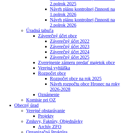
2.polrok 2025
Návrh plánu kontrolnej činnosti na
1.polrok 2026
Návrh plánu kontrolnej činnosti na
2.polrok 2026
Úradná tabuľa
Záverečný účet obce
Záverečný účet 2022
Záverečný účet 2023
Záverečný účet 2024
Záverečný účet 2025
Zverejnenie zámeru predať majetok obce
Verejná vyhláška
Rozpočet obce
Rozpočet obce na rok 2025
Návrh rozpočtu obce Hronec na roky
2026-2028
Oznámenie
Komisie pri OZ
Obecný úrad
Verejné obstarávanie
Projekty
Zmluvy, Faktúry, Objednávky
Archív ZFO
Organizačná štruktúra