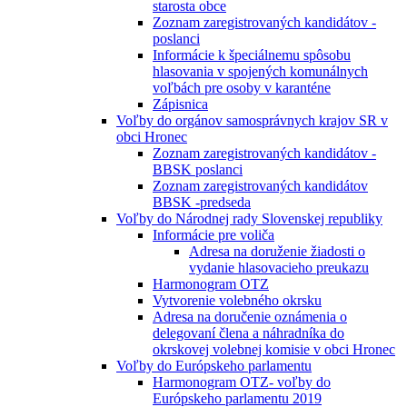
starosta obce
Zoznam zaregistrovaných kandidátov -
poslanci
Informácie k špeciálnemu spôsobu
hlasovania v spojených komunálnych
voľbách pre osoby v karanténe
Zápisnica
Voľby do orgánov samosprávnych krajov SR v
obci Hronec
Zoznam zaregistrovaných kandidátov -
BBSK poslanci
Zoznam zaregistrovaných kandidátov
BBSK -predseda
Voľby do Národnej rady Slovenskej republiky
Informácie pre voliča
Adresa na doruženie žiadosti o
vydanie hlasovacieho preukazu
Harmonogram OTZ
Vytvorenie volebného okrsku
Adresa na doručenie oznámenia o
delegovaní člena a náhradníka do
okrskovej volebnej komisie v obci Hronec
Voľby do Európskeho parlamentu
Harmonogram OTZ- voľby do
Európskeho parlamentu 2019