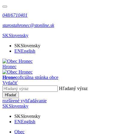
048/6710401
starostahronec@stonline.sk
SK
Slovensky
SK
Slovensky
EN
English
Hronec
Hronec
oficiálna stránka obce
Vytlačiť
Hľadaný výraz
Hľadať
rozšírené vyhľadávanie
SK
Slovensky
SK
Slovensky
EN
English
Obec