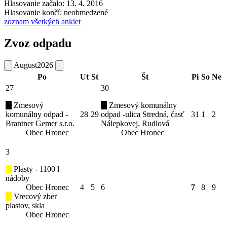
Hlasovanie začalo: 13. 4. 2016
Hlasovanie končí: neobmedzené
zoznam všetkých ankiet
Zvoz odpadu
August
2026
Po
Ut
St
Št
Pi
So
Ne
27
30
Zmesový
Zmesový komunálny
komunálny odpad -
28
29
odpad -ulica Stredná, časť
31
1
2
Brantner Gemer s.r.o.
Nálepkovej, Rudlová
Obec Hronec
Obec Hronec
3
Plasty - 1100 l
nádoby
Obec Hronec
4
5
6
7
8
9
Vrecový zber
plastov, skla
Obec Hronec