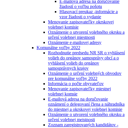
E-mailová adresa na doručovanie
žiadostí o voľbu pošotu
Hlasovací preukaz -informácie a
vzor žiadosti o vydanie
Menovanie zapisovateľky okrskovej
volebnej komisie
Oznámenie o utvorení volebného okrsku a
určení volebnej miestnosti
Oznámenie e-mailovej adresy
Komunálne voľby 2022
Rozhodnutie predsedu NR SR o vyhlásení
volieb do orgánov samosprávy obcí a o
vyhlásení volieb do orgánov
samosprávnych krajov
Oznámenie o určení volebných obvodov
pre komunálne voľby 2022
Informácia o počte obyvateľov
Menovanie zapisovateľky miestnej
volebnej komsie
E-mailová adresa na doručovanie
oznámení o delegovaní člena a náhradníka
do miestnej a okrskovej volebnej komisie
Oznámenie o utvorení volebného okrsku a
určení volebnej meistnosti
Zoznam zaregistrovaných kandidátov -