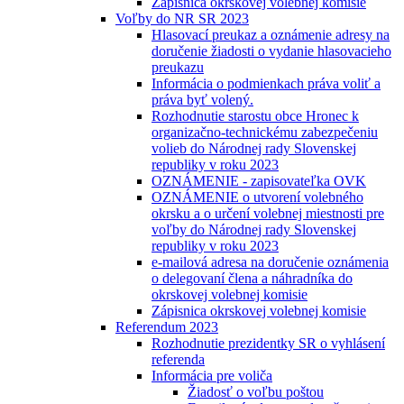
Zápisnica okrskovej volebnej komisie
Voľby do NR SR 2023
Hlasovací preukaz a oznámenie adresy na
doručenie žiadosti o vydanie hlasovacieho
preukazu
Informácia o podmienkach práva voliť a
práva byť volený.
Rozhodnutie starostu obce Hronec k
organizačno-technickému zabezpečeniu
volieb do Národnej rady Slovenskej
republiky v roku 2023
OZNÁMENIE - zapisovateľka OVK
OZNÁMENIE o utvorení volebného
okrsku a o určení volebnej miestnosti pre
voľby do Národnej rady Slovenskej
republiky v roku 2023
e-mailová adresa na doručenie oznámenia
o delegovaní člena a náhradníka do
okrskovej volebnej komisie
Zápisnica okrskovej volebnej komisie
Referendum 2023
Rozhodnutie prezidentky SR o vyhlásení
referenda
Informácia pre voliča
Žiadosť o voľbu poštou