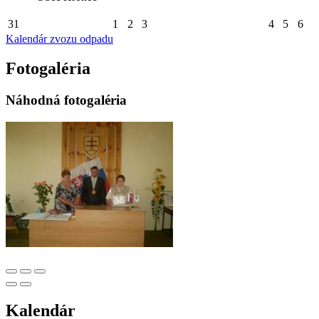
31
1
2
3
4
5
6
Kalendár zvozu odpadu
Fotogaléria
Náhodná fotogaléria
Kalendár