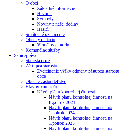
O obci
Základné informácie
História
Symboly
Noviny z našej dediny
Hasiči
Smútočné oznámenie
Obecný cintorín
Virtuálny cintorín
Komunálne služby
Samospráva
Starosta obce
Zástupca starostu
Zverejnenie výšky odmeny zástupcu starostu
obce
Obecné zastupiteľstvo
Hlavný kontrolór
Návrh plánu kontrolnej činnosti
Návrh plánu kontrolnej činnosti na
II.polrok 2023
Návrh plánu kontrolnej činnosti na
1.polrok 2024
Návrh plánu kontrolnej činnosti na
1.polrok 2025
Návrh plánu kontrolnej činnosti na