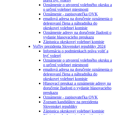
práva byť volený
Oznámenie o utvorení volebného okrsku a
o určení volebnej miestnosti
Oznámenie - zapisovateľka OVK
emailová adresa na doručenie oznámenia o
delegovaní člena a náhradníka do
okrskovej volebnej komisie
Oznámenie adresy na doručenie žiadosti o
vydanie hlasovacieho preukazu
Zápisnica okrskovej volebnej komisie
Voľby prezidenta Slovenskej republiky 2024
Informácia o podmienkach práva voliť a
byť volený
Oznámenie o utvorení volebného okrsku a
o určení volebnej miestnosti
emailová adresa na doručenie oznámenia o
delegovaní člena a náhradníka do
okrskovej volebnej komisie
Hlasovací preukaz a oznámenie adresy na
doručenie žiadosti o vydanie hlasovacieho
preukazu
Oznámenie - zapisovateľka OVK
Zoznam kandidátov na prezidenta
Slovenskej republiky
Zápisnica okrskovej volebnej komisie