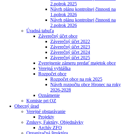
2.polrok 2025
Návrh plánu kontrolnej činnosti na
1.polrok 2026
Návrh plánu kontrolnej činnosti na
2.polrok 2026
Úradná tabuľa
Záverečný účet obce
Záverečný účet 2022
Záverečný účet 2023
Záverečný účet 2024
Záverečný účet 2025
Zverejnenie zámeru predať majetok obce
Verejná vyhláška
Rozpočet obce
Rozpočet obce na rok 2025
Návrh rozpočtu obce Hronec na roky
2026-2028
Oznámenie
Komisie pri OZ
Obecný úrad
Verejné obstarávanie
Projekty
Zmluvy, Faktúry, Objednávky
Archív ZFO
Organizačná štruktúra