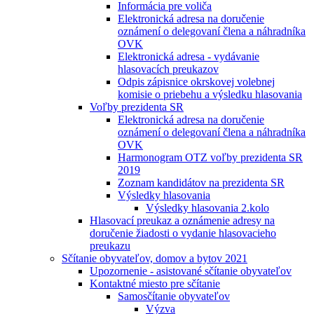
Informácia pre voliča
Elektronická adresa na doručenie
oznámení o delegovaní člena a náhradníka
OVK
Elektronická adresa - vydávanie
hlasovacích preukazov
Odpis zápisnice okrskovej volebnej
komisie o priebehu a výsledku hlasovania
Voľby prezidenta SR
Elektronická adresa na doručenie
oznámení o delegovaní člena a náhradníka
OVK
Harmonogram OTZ voľby prezidenta SR
2019
Zoznam kandidátov na prezidenta SR
Výsledky hlasovania
Výsledky hlasovania 2.kolo
Hlasovací preukaz a oznámenie adresy na
doručenie žiadosti o vydanie hlasovacieho
preukazu
Sčítanie obyvateľov, domov a bytov 2021
Upozornenie - asistované sčítanie obyvateľov
Kontaktné miesto pre sčítanie
Samosčítanie obyvateľov
Výzva