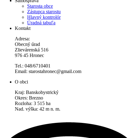
Samospráva
Starosta obce
Zástupca starostu
Hlavný kontrolór
Úradná tabuľa
Kontakt
Adresa:
Obecný úrad
Zlievárenská 516
976 45 Hronec
Tel.: 048/6710401
Email: starostahronec@gmail.com
O obci
Kraj: Banskobystrický
Okres: Brezno
Rozloha: 3 515 ha
Nad. výška: 42 m n. m.