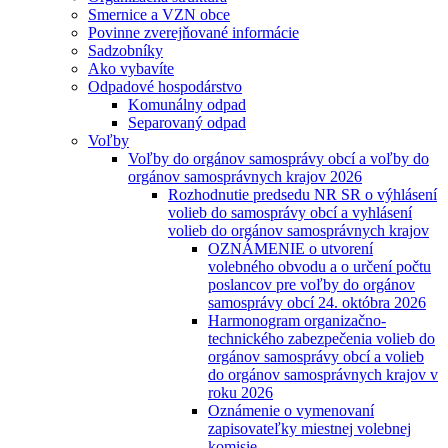
Smernice a VZN obce
Povinne zverejňované informácie
Sadzobníky
Ako vybavíte
Odpadové hospodárstvo
Komunálny odpad
Separovaný odpad
Voľby
Voľby do orgánov samosprávy obcí a voľby do
orgánov samosprávnych krajov 2026
Rozhodnutie predsedu NR SR o výhlásení
volieb do samosprávy obcí a vyhlásení
volieb do orgánov samosprávnych krajov
OZNÁMENIE o utvorení
volebného obvodu a o určení počtu
poslancov pre voľby do orgánov
samosprávy obcí 24. októbra 2026
Harmonogram organizačno-
technického zabezpečenia volieb do
orgánov samosprávy obcí a volieb
do orgánov samosprávnych krajov v
roku 2026
Oznámenie o vymenovaní
zapisovateľky miestnej volebnej
komisie