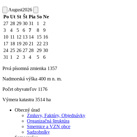
August
2026
Po
Ut
St
Št
Pia
So
Ne
27
28
29
30
31
1
2
3
4
5
6
7
8
9
10
11
12
13
14
15
16
17
18
19
20
21
22
23
24
25
26
27
28
29
30
31
1
2
3
4
5
6
Prvá písomná zmienka 1357
Nadmorská výška 400 m n. m.
Počet obyvateľov 1176
Výmera katastra 3514 ha
Obecný úrad
Zmluvy, Faktúry, Objednávky
Organizačná štruktúra
Smernice a VZN obce
Sadzobníky