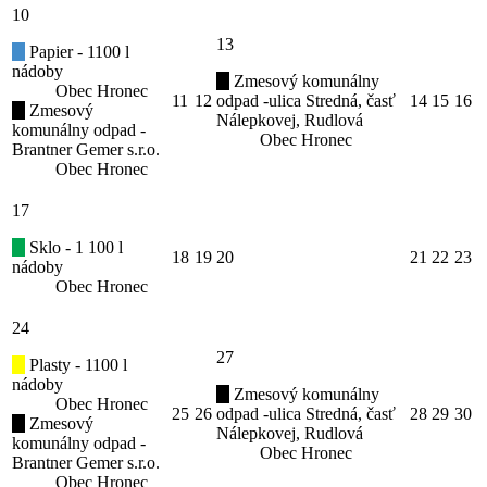
10
13
Papier - 1100 l
nádoby
Zmesový komunálny
Obec Hronec
11
12
odpad -ulica Stredná, časť
14
15
16
Zmesový
Nálepkovej, Rudlová
komunálny odpad -
Obec Hronec
Brantner Gemer s.r.o.
Obec Hronec
17
Sklo - 1 100 l
18
19
20
21
22
23
nádoby
Obec Hronec
24
27
Plasty - 1100 l
nádoby
Zmesový komunálny
Obec Hronec
25
26
odpad -ulica Stredná, časť
28
29
30
Zmesový
Nálepkovej, Rudlová
komunálny odpad -
Obec Hronec
Brantner Gemer s.r.o.
Obec Hronec