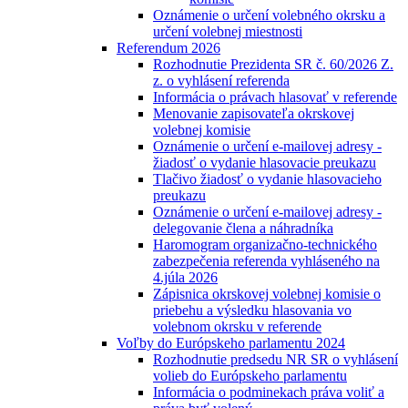
Oznámenie o určení volebného okrsku a
určení volebnej miestnosti
Referendum 2026
Rozhodnutie Prezidenta SR č. 60/2026 Z.
z. o vyhlásení referenda
Informácia o právach hlasovať v referende
Menovanie zapisovateľa okrskovej
volebnej komisie
Oznámenie o určení e-mailovej adresy -
žiadosť o vydanie hlasovacie preukazu
Tlačivo žiadosť o vydanie hlasovacieho
preukazu
Oznámenie o určení e-mailovej adresy -
delegovanie člena a náhradníka
Haromogram organizačno-technického
zabezpečenia referenda vyhláseného na
4.júla 2026
Zápisnica okrskovej volebnej komisie o
priebehu a výsledku hlasovania vo
volebnom okrsku v referende
Voľby do Európskeho parlamentu 2024
Rozhodnutie predsedu NR SR o vyhlásení
volieb do Európskeho parlamentu
Informácia o podminekach práva voliť a