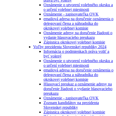
práva byť volený
Oznámenie o utvorení volebného okrsku a
o určení volebnej miestnosti
Oznámenie - zapisovateľka OVK
emailová adresa na doručenie oznámenia o
delegovaní člena a náhradníka do
okrskovej volebnej komisie
Oznámenie adresy na doručenie žiadosti o
vydanie hlasovacieho preukazu
Zápisnica okrskovej volebnej komisie
Voľby prezidenta Slovenskej republiky 2024
Informácia o podmienkach práva voliť a
byť volený
Oznámenie o utvorení volebného okrsku a
o určení volebnej miestnosti
emailová adresa na doručenie oznámenia o
delegovaní člena a náhradníka do
okrskovej volebnej komisie
Hlasovací preukaz a oznámenie adresy na
doručenie žiadosti o vydanie hlasovacieho
preukazu
Oznámenie - zapisovateľka OVK
Zoznam kandidátov na prezidenta
Slovenskej republiky
Zápisnica okrskovej volebnej komisie