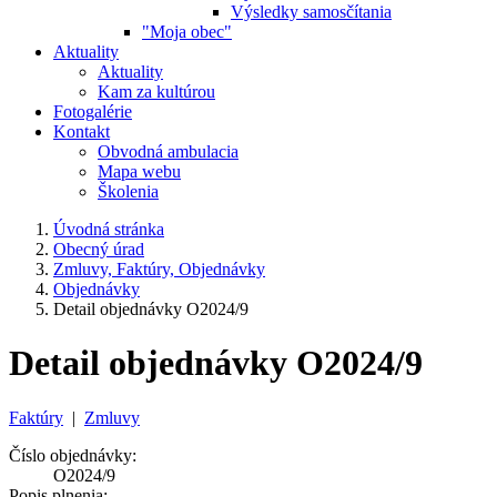
Výsledky samosčítania
"Moja obec"
Aktuality
Aktuality
Kam za kultúrou
Fotogalérie
Kontakt
Obvodná ambulacia
Mapa webu
Školenia
Úvodná stránka
Obecný úrad
Zmluvy, Faktúry, Objednávky
Objednávky
Detail objednávky O2024/9
Detail objednávky O2024/9
Faktúry
|
Zmluvy
Číslo objednávky:
O2024/9
Popis plnenia: