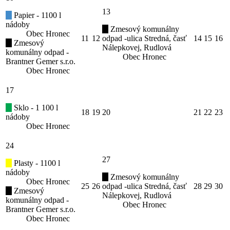
13
Papier - 1100 l
nádoby
Zmesový komunálny
Obec Hronec
11
12
odpad -ulica Stredná, časť
14
15
16
Zmesový
Nálepkovej, Rudlová
komunálny odpad -
Obec Hronec
Brantner Gemer s.r.o.
Obec Hronec
17
Sklo - 1 100 l
18
19
20
21
22
23
nádoby
Obec Hronec
24
27
Plasty - 1100 l
nádoby
Zmesový komunálny
Obec Hronec
25
26
odpad -ulica Stredná, časť
28
29
30
Zmesový
Nálepkovej, Rudlová
komunálny odpad -
Obec Hronec
Brantner Gemer s.r.o.
Obec Hronec