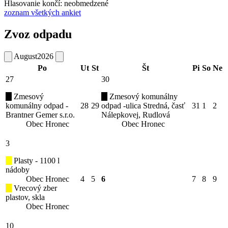
Hlasovanie končí: neobmedzené
zoznam všetkých ankiet
Zvoz odpadu
August
2026
Po
Ut
St
Št
Pi
So
Ne
27
30
Zmesový
Zmesový komunálny
komunálny odpad -
28
29
odpad -ulica Stredná, časť
31
1
2
Brantner Gemer s.r.o.
Nálepkovej, Rudlová
Obec Hronec
Obec Hronec
3
Plasty - 1100 l
nádoby
Obec Hronec
4
5
6
7
8
9
Vrecový zber
plastov, skla
Obec Hronec
10