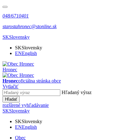
048/6710401
starostahronec@stonline.sk
SK
Slovensky
SK
Slovensky
EN
English
Hronec
Hronec
oficiálna stránka obce
Vytlačiť
Hľadaný výraz
Hľadať
rozšírené vyhľadávanie
SK
Slovensky
SK
Slovensky
EN
English
Obec