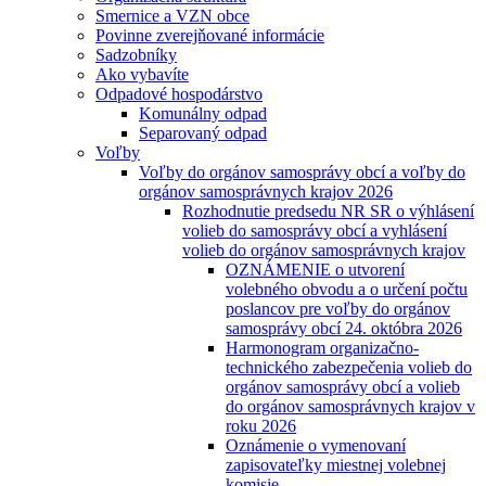
Smernice a VZN obce
Povinne zverejňované informácie
Sadzobníky
Ako vybavíte
Odpadové hospodárstvo
Komunálny odpad
Separovaný odpad
Voľby
Voľby do orgánov samosprávy obcí a voľby do
orgánov samosprávnych krajov 2026
Rozhodnutie predsedu NR SR o výhlásení
volieb do samosprávy obcí a vyhlásení
volieb do orgánov samosprávnych krajov
OZNÁMENIE o utvorení
volebného obvodu a o určení počtu
poslancov pre voľby do orgánov
samosprávy obcí 24. októbra 2026
Harmonogram organizačno-
technického zabezpečenia volieb do
orgánov samosprávy obcí a volieb
do orgánov samosprávnych krajov v
roku 2026
Oznámenie o vymenovaní
zapisovateľky miestnej volebnej
komisie