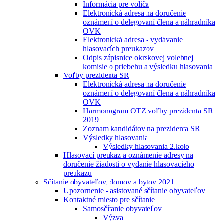
Informácia pre voliča
Elektronická adresa na doručenie
oznámení o delegovaní člena a náhradníka
OVK
Elektronická adresa - vydávanie
hlasovacích preukazov
Odpis zápisnice okrskovej volebnej
komisie o priebehu a výsledku hlasovania
Voľby prezidenta SR
Elektronická adresa na doručenie
oznámení o delegovaní člena a náhradníka
OVK
Harmonogram OTZ voľby prezidenta SR
2019
Zoznam kandidátov na prezidenta SR
Výsledky hlasovania
Výsledky hlasovania 2.kolo
Hlasovací preukaz a oznámenie adresy na
doručenie žiadosti o vydanie hlasovacieho
preukazu
Sčítanie obyvateľov, domov a bytov 2021
Upozornenie - asistované sčítanie obyvateľov
Kontaktné miesto pre sčítanie
Samosčítanie obyvateľov
Výzva