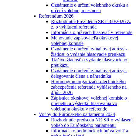
Oznámenie o určení volebného okrsku a
určení volebnej miestnosti
Referendum 2026
Rozhodnutie Prezidenta SR č. 60/2026 Z.
z. o vyhlásení referenda
Informácia o právach hlasovať v referende
Menovanie zapisovateľa okrskovej
volebnej komisie
Oznámenie o určení e-mailovej adresy -
žiadosť o vydanie hlasovacie preukazu
Tlačivo žiadosť o vydanie hlasovacieho
preukazu
Oznámenie o určení e-mailovej adresy -
delegovanie člena a náhradníka
Haromogram organizačno-technického
zabezpečenia referenda vyhláseného na
4.júla 2026
Zápisnica okrskovej volebnej komisie o
priebehu a výsledku hlasovania vo
volebnom okrsku v referende
Voľby do Európskeho parlamentu 2024
Rozhodnutie predsedu NR SR o vyhlásení
volieb do Európskeho parlamentu
Informácia o podminekach práva voliť a