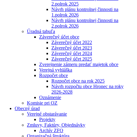
2.polrok 2025
Návrh plánu kontrolnej činnosti na
1.polrok 2026
Návrh plánu kontrolnej činnosti na
2.polrok 2026
Úradná tabuľa
Záverečný účet obce
Záverečný účet 2022
Záverečný účet 2023
Záverečný účet 2024
Záverečný účet 2025
Zverejnenie zámeru predať majetok obce
Verejná vyhláška
Rozpočet obce
Rozpočet obce na rok 2025
Návrh rozpočtu obce Hronec na roky
2026-2028
Oznámenie
Komisie pri OZ
Obecný úrad
Verejné obstarávanie
Projekty
Zmluvy, Faktúry, Objednávky
Archív ZFO
Organizačná štruktúra