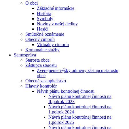
O obci
Základné informácie
História
Symboly
Noviny z našej dediny
Hasiči
Smútočné oznámenie
Obecný cintorín
Virtuálny cintorín
Komunálne služby
Samospráva
Starosta obce
Zástupca starostu
Zverejnenie výšky odmeny zástupcu starostu
obce
Obecné zastupiteľstvo
Hlavný kontrolór
Návrh plánu kontrolnej činnosti
Návrh plánu kontrolnej činnosti na
II.polrok 2023
Návrh plánu kontrolnej činnosti na
1.polrok 2024
Návrh plánu kontrolnej činnosti na
1.polrok 2025
Návrh plánu kontrolnej činnosti na