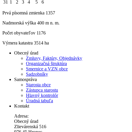
31
1
2
3
4
5
6
Prvá písomná zmienka 1357
Nadmorská výška 400 m n. m.
Počet obyvateľov 1176
Výmera katastra 3514 ha
Obecný úrad
Zmluvy, Faktúry, Objednávky
Organizačná štruktúra
Smernice a VZN obce
Sadzobníky
Samospráva
Starosta obce
Zástupca starostu
Hlavný kontrolór
Úradná tabuľa
Kontakt
Adresa:
Obecný úrad
Zlievárenská 516
976 45 Hronec