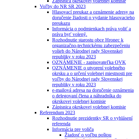
Zápisnica okrskovej volebnej komisie
Voľby do NR SR 2023
Hlasovací preukaz a oznámenie adresy na
doručenie žiadosti o vydanie hlasovacieho
preukazu
Informácia o podmienkach práva voliť a
práva byť volený.
Rozhodnutie starostu obce Hronec k
organizačno-technickému zabezpečeniu
volieb do Národnej rady Slovenskej
republiky v roku 2023
OZNÁMENIE - zapisovateľka OVK
OZNÁMENIE o utvorení volebného
okrsku a o určení volebnej miestnosti pre
voľby do Národnej rady Slovenskej
republiky v roku 2023
e-mailová adresa na doručenie oznámenia
o delegovaní člena a náhradníka do
okrskovej volebnej komisie
Zápisnica okrskovej volebnej komisie
Referendum 2023
Rozhodnutie prezidentky SR o vyhlásení
referenda
Informácia pre voliča
Žiadosť o voľbu poštou