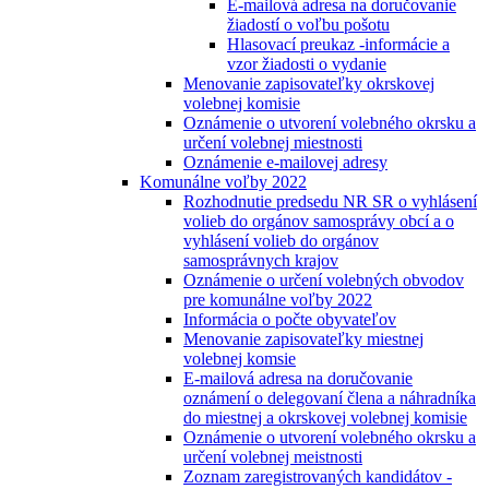
E-mailová adresa na doručovanie
žiadostí o voľbu pošotu
Hlasovací preukaz -informácie a
vzor žiadosti o vydanie
Menovanie zapisovateľky okrskovej
volebnej komisie
Oznámenie o utvorení volebného okrsku a
určení volebnej miestnosti
Oznámenie e-mailovej adresy
Komunálne voľby 2022
Rozhodnutie predsedu NR SR o vyhlásení
volieb do orgánov samosprávy obcí a o
vyhlásení volieb do orgánov
samosprávnych krajov
Oznámenie o určení volebných obvodov
pre komunálne voľby 2022
Informácia o počte obyvateľov
Menovanie zapisovateľky miestnej
volebnej komsie
E-mailová adresa na doručovanie
oznámení o delegovaní člena a náhradníka
do miestnej a okrskovej volebnej komisie
Oznámenie o utvorení volebného okrsku a
určení volebnej meistnosti
Zoznam zaregistrovaných kandidátov -