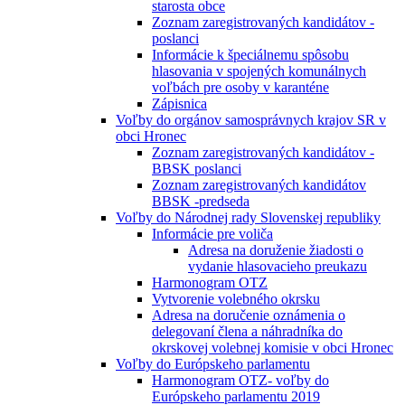
starosta obce
Zoznam zaregistrovaných kandidátov -
poslanci
Informácie k špeciálnemu spôsobu
hlasovania v spojených komunálnych
voľbách pre osoby v karanténe
Zápisnica
Voľby do orgánov samosprávnych krajov SR v
obci Hronec
Zoznam zaregistrovaných kandidátov -
BBSK poslanci
Zoznam zaregistrovaných kandidátov
BBSK -predseda
Voľby do Národnej rady Slovenskej republiky
Informácie pre voliča
Adresa na doruženie žiadosti o
vydanie hlasovacieho preukazu
Harmonogram OTZ
Vytvorenie volebného okrsku
Adresa na doručenie oznámenia o
delegovaní člena a náhradníka do
okrskovej volebnej komisie v obci Hronec
Voľby do Európskeho parlamentu
Harmonogram OTZ- voľby do
Európskeho parlamentu 2019