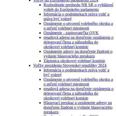
Voľby do Európskeho parlamentu 2024
Rozhodnutie predsedu NR SR o vyhlásení
volieb do Európskeho parlamentu
Informácia o podminekach práva voliť a
práva byť volený
Oznámenie o utvorení volebného okrsku a
o určení volebnej miestnosti
Oznámenie - zapisovateľka OVK
emailová adresa na doručenie oznámenia o
delegovaní člena a náhradníka do
okrskovej volebnej komisie
Oznámenie adresy na doručenie žiadosti o
vydanie hlasovacieho preukazu
Zápisnica okrskovej volebnej komisie
Voľby prezidenta Slovenskej republiky 2024
Informácia o podmienkach práva voliť a
byť volený
Oznámenie o utvorení volebného okrsku a
o určení volebnej miestnosti
emailová adresa na doručenie oznámenia o
delegovaní člena a náhradníka do
okrskovej volebnej komisie
Hlasovací preukaz a oznámenie adresy na
doručenie žiadosti o vydanie hlasovacieho
preukazu