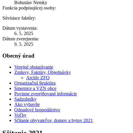
Bohuslav Nemky
Funkcia podpisujúcej osoby:
Súvisiace faktúry:
Dátum vystavenia:
6. 5. 2025
Dátum zverejnenia:
9. 5. 2025
Obecný úrad
Verejné obstarávanie
Zmluvy, Faktúry, Objednávky
Archív ZFO
Organizačná štruktúra
Smernice a VZN obce
Povinne zverejňované informácie
Sadzobníky
Ako vybavíte
Odpadové hospodárstvo
Voľby
Sčítanie obyvateľov, domov a bytov 2021