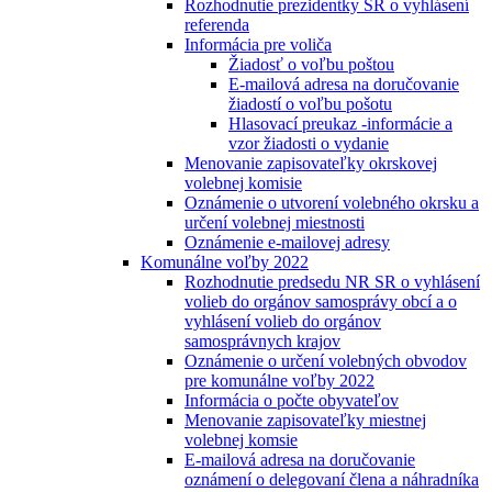
Rozhodnutie prezidentky SR o vyhlásení
referenda
Informácia pre voliča
Žiadosť o voľbu poštou
E-mailová adresa na doručovanie
žiadostí o voľbu pošotu
Hlasovací preukaz -informácie a
vzor žiadosti o vydanie
Menovanie zapisovateľky okrskovej
volebnej komisie
Oznámenie o utvorení volebného okrsku a
určení volebnej miestnosti
Oznámenie e-mailovej adresy
Komunálne voľby 2022
Rozhodnutie predsedu NR SR o vyhlásení
volieb do orgánov samosprávy obcí a o
vyhlásení volieb do orgánov
samosprávnych krajov
Oznámenie o určení volebných obvodov
pre komunálne voľby 2022
Informácia o počte obyvateľov
Menovanie zapisovateľky miestnej
volebnej komsie
E-mailová adresa na doručovanie
oznámení o delegovaní člena a náhradníka