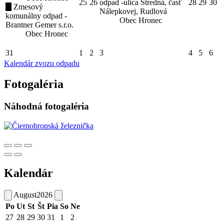
25
26
odpad -ulica Stredná, časť
28
29
30
Zmesový
Nálepkovej, Rudlová
komunálny odpad -
Obec Hronec
Brantner Gemer s.r.o.
Obec Hronec
31
1
2
3
4
5
6
Kalendár zvozu odpadu
Fotogaléria
Náhodná fotogaléria
Kalendár
August
2026
Po
Ut
St
Št
Pia
So
Ne
27
28
29
30
31
1
2