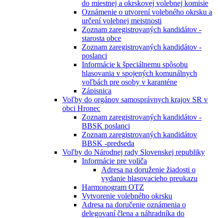
do miestnej a okrskovej volebnej komisie
Oznámenie o utvorení volebného okrsku a
určení volebnej meistnosti
Zoznam zaregistrovaných kandidátov -
starosta obce
Zoznam zaregistrovaných kandidátov -
poslanci
Informácie k špeciálnemu spôsobu
hlasovania v spojených komunálnych
voľbách pre osoby v karanténe
Zápisnica
Voľby do orgánov samosprávnych krajov SR v
obci Hronec
Zoznam zaregistrovaných kandidátov -
BBSK poslanci
Zoznam zaregistrovaných kandidátov
BBSK -predseda
Voľby do Národnej rady Slovenskej republiky
Informácie pre voliča
Adresa na doruženie žiadosti o
vydanie hlasovacieho preukazu
Harmonogram OTZ
Vytvorenie volebného okrsku
Adresa na doručenie oznámenia o
delegovaní člena a náhradníka do