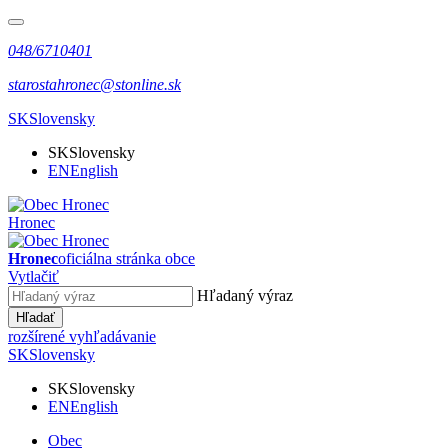
048/6710401
starostahronec@stonline.sk
SK
Slovensky
SK
Slovensky
EN
English
Hronec
Hronec
oficiálna stránka obce
Vytlačiť
Hľadaný výraz
Hľadať
rozšírené vyhľadávanie
SK
Slovensky
SK
Slovensky
EN
English
Obec