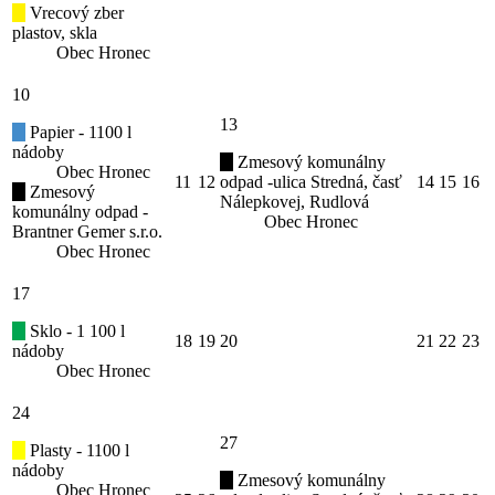
Vrecový zber
plastov, skla
Obec Hronec
10
13
Papier - 1100 l
nádoby
Zmesový komunálny
Obec Hronec
11
12
odpad -ulica Stredná, časť
14
15
16
Zmesový
Nálepkovej, Rudlová
komunálny odpad -
Obec Hronec
Brantner Gemer s.r.o.
Obec Hronec
17
Sklo - 1 100 l
18
19
20
21
22
23
nádoby
Obec Hronec
24
27
Plasty - 1100 l
nádoby
Zmesový komunálny
Obec Hronec