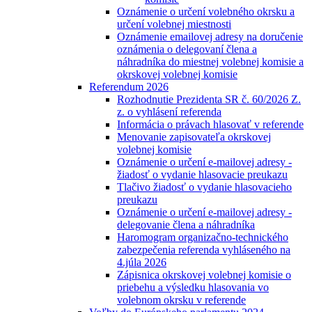
Oznámenie o určení volebného okrsku a
určení volebnej miestnosti
Oznámenie emailovej adresy na doručenie
oznámenia o delegovaní člena a
náhradníka do miestnej volebnej komisie a
okrskovej volebnej komisie
Referendum 2026
Rozhodnutie Prezidenta SR č. 60/2026 Z.
z. o vyhlásení referenda
Informácia o právach hlasovať v referende
Menovanie zapisovateľa okrskovej
volebnej komisie
Oznámenie o určení e-mailovej adresy -
žiadosť o vydanie hlasovacie preukazu
Tlačivo žiadosť o vydanie hlasovacieho
preukazu
Oznámenie o určení e-mailovej adresy -
delegovanie člena a náhradníka
Haromogram organizačno-technického
zabezpečenia referenda vyhláseného na
4.júla 2026
Zápisnica okrskovej volebnej komisie o
priebehu a výsledku hlasovania vo
volebnom okrsku v referende