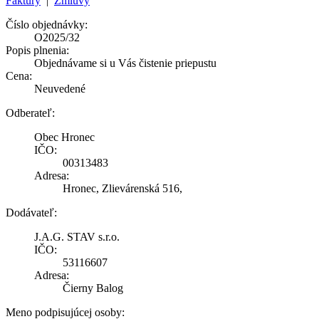
Faktúry
|
Zmluvy
Číslo objednávky:
O2025/32
Popis plnenia:
Objednávame si u Vás čistenie priepustu
Cena:
Neuvedené
Odberateľ:
Obec Hronec
IČO:
00313483
Adresa:
Hronec, Zlievárenská 516,
Dodávateľ:
J.A.G. STAV s.r.o.
IČO:
53116607
Adresa:
Čierny Balog
Meno podpisujúcej osoby: