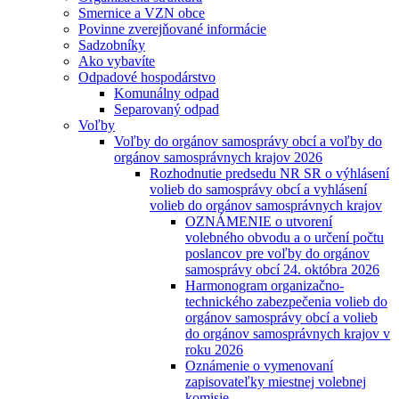
Smernice a VZN obce
Povinne zverejňované informácie
Sadzobníky
Ako vybavíte
Odpadové hospodárstvo
Komunálny odpad
Separovaný odpad
Voľby
Voľby do orgánov samosprávy obcí a voľby do
orgánov samosprávnych krajov 2026
Rozhodnutie predsedu NR SR o výhlásení
volieb do samosprávy obcí a vyhlásení
volieb do orgánov samosprávnych krajov
OZNÁMENIE o utvorení
volebného obvodu a o určení počtu
poslancov pre voľby do orgánov
samosprávy obcí 24. októbra 2026
Harmonogram organizačno-
technického zabezpečenia volieb do
orgánov samosprávy obcí a volieb
do orgánov samosprávnych krajov v
roku 2026
Oznámenie o vymenovaní
zapisovateľky miestnej volebnej
komisie