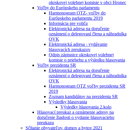
okrskovej volebnej komisie v obci Hronec
Voľby do Európskeho parlamentu
Harmonogram OTZ- voľby do
Európskeho parlamentu 2019
Informácia pre voliča
Elektronická adresa na doručenie
oznámení o delegovaní člena a náhradníka
OVK
Elektronická adresa - vydávanie
hlasovacích preukazov
Odpis zápisnice okrskovej volebnej
komisie o priebehu a výsledku hlasovania
Voľby prezidenta SR
Elektronická adresa na doručenie
oznámení o delegovaní člena a náhradníka
OVK
Harmonogram OTZ voľby prezidenta SR
2019
Zoznam kandidátov na prezidenta SR
Výsledky hlasovania
Výsledky hlasovania 2.kolo
Hlasovací preukaz a oznámenie adresy na
doručenie žiadosti o vydanie hlasovacieho
preukazu
Sčítanie obyvateľov, domov a bytov 2021