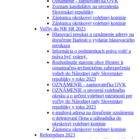
Oznámenie - zapisovateľka OVK
Zoznam kandidátov na prezidenta
Slovenskej republiky
Zápisnica okrskovej volebnej komisie
Zápisnica okrskovej volebnej komisie
Voľby do NR SR 2023
Hlasovací preukaz a oznámenie adresy na
doručenie žiadosti o vydanie hlasovacieho
preukazu
Informácia o podmienkach práva voliť a
práva byť volený.
Rozhodnutie starostu obce Hronec k
organizačno-technickému zabezpečeniu
volieb do Národnej rady Slovenskej
republiky v roku 2023
OZNÁMENIE - zapisovateľka OVK
OZNÁMENIE o utvorení volebného
okrsku a o určení volebnej miestnosti pre
voľby do Národnej rady Slovenskej
republiky v roku 2023
e-mailová adresa na doručenie oznámenia
o delegovaní člena a náhradníka do
okrskovej volebnej komisie
Zápisnica okrskovej volebnej komisie
Referendum 2023