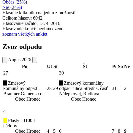
Občas (25%)
Nie (24%)
Hlasujte kliknutím na jednu z možností
Celkom hlasov: 6042
Hlasovanie začalo: 13. 4. 2016
Hlasovanie končí: neobmedzené
zoznam všetkých ankiet
Zvoz odpadu
August
2026
Po
Ut
St
Št
Pi
So
Ne
27
30
Zmesový
Zmesový komunálny
komunálny odpad -
28
29
odpad -ulica Stredná, časť
31
1
2
Brantner Gemer s.r.o.
Nálepkovej, Rudlová
Obec Hronec
Obec Hronec
3
Plasty - 1100 l
nádoby
Obec Hronec
4
5
6
7
8
9