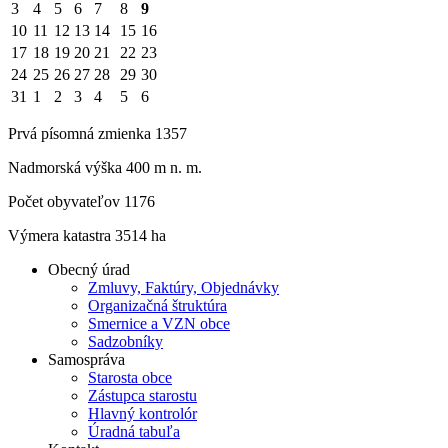
3
4
5
6
7
8
9
10
11
12
13
14
15
16
17
18
19
20
21
22
23
24
25
26
27
28
29
30
31
1
2
3
4
5
6
Prvá písomná zmienka 1357
Nadmorská výška 400 m n. m.
Počet obyvateľov 1176
Výmera katastra 3514 ha
Obecný úrad
Zmluvy, Faktúry, Objednávky
Organizačná štruktúra
Smernice a VZN obce
Sadzobníky
Samospráva
Starosta obce
Zástupca starostu
Hlavný kontrolór
Úradná tabuľa