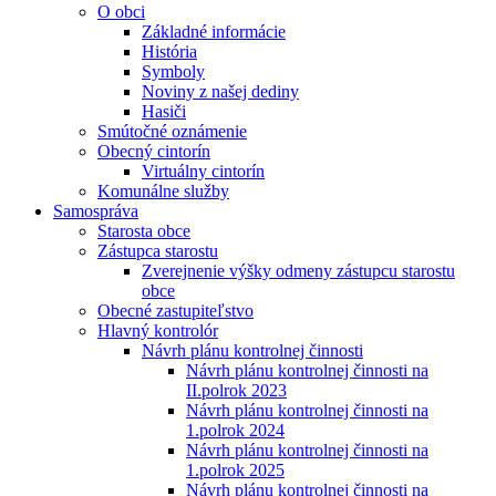
O obci
Základné informácie
História
Symboly
Noviny z našej dediny
Hasiči
Smútočné oznámenie
Obecný cintorín
Virtuálny cintorín
Komunálne služby
Samospráva
Starosta obce
Zástupca starostu
Zverejnenie výšky odmeny zástupcu starostu
obce
Obecné zastupiteľstvo
Hlavný kontrolór
Návrh plánu kontrolnej činnosti
Návrh plánu kontrolnej činnosti na
II.polrok 2023
Návrh plánu kontrolnej činnosti na
1.polrok 2024
Návrh plánu kontrolnej činnosti na
1.polrok 2025
Návrh plánu kontrolnej činnosti na