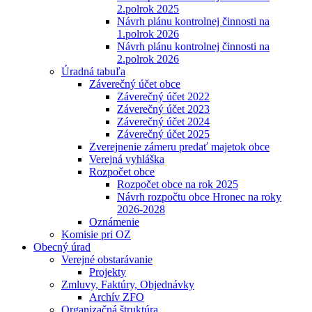
2.polrok 2025
Návrh plánu kontrolnej činnosti na
1.polrok 2026
Návrh plánu kontrolnej činnosti na
2.polrok 2026
Úradná tabuľa
Záverečný účet obce
Záverečný účet 2022
Záverečný účet 2023
Záverečný účet 2024
Záverečný účet 2025
Zverejnenie zámeru predať majetok obce
Verejná vyhláška
Rozpočet obce
Rozpočet obce na rok 2025
Návrh rozpočtu obce Hronec na roky
2026-2028
Oznámenie
Komisie pri OZ
Obecný úrad
Verejné obstarávanie
Projekty
Zmluvy, Faktúry, Objednávky
Archív ZFO
Organizačná štruktúra