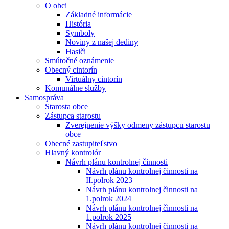
O obci
Základné informácie
História
Symboly
Noviny z našej dediny
Hasiči
Smútočné oznámenie
Obecný cintorín
Virtuálny cintorín
Komunálne služby
Samospráva
Starosta obce
Zástupca starostu
Zverejnenie výšky odmeny zástupcu starostu
obce
Obecné zastupiteľstvo
Hlavný kontrolór
Návrh plánu kontrolnej činnosti
Návrh plánu kontrolnej činnosti na
II.polrok 2023
Návrh plánu kontrolnej činnosti na
1.polrok 2024
Návrh plánu kontrolnej činnosti na
1.polrok 2025
Návrh plánu kontrolnej činnosti na