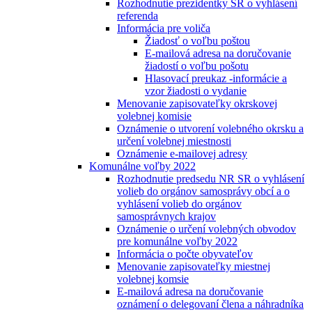
Rozhodnutie prezidentky SR o vyhlásení
referenda
Informácia pre voliča
Žiadosť o voľbu poštou
E-mailová adresa na doručovanie
žiadostí o voľbu pošotu
Hlasovací preukaz -informácie a
vzor žiadosti o vydanie
Menovanie zapisovateľky okrskovej
volebnej komisie
Oznámenie o utvorení volebného okrsku a
určení volebnej miestnosti
Oznámenie e-mailovej adresy
Komunálne voľby 2022
Rozhodnutie predsedu NR SR o vyhlásení
volieb do orgánov samosprávy obcí a o
vyhlásení volieb do orgánov
samosprávnych krajov
Oznámenie o určení volebných obvodov
pre komunálne voľby 2022
Informácia o počte obyvateľov
Menovanie zapisovateľky miestnej
volebnej komsie
E-mailová adresa na doručovanie
oznámení o delegovaní člena a náhradníka