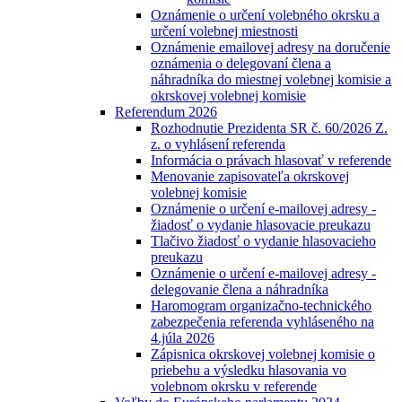
Oznámenie o určení volebného okrsku a
určení volebnej miestnosti
Oznámenie emailovej adresy na doručenie
oznámenia o delegovaní člena a
náhradníka do miestnej volebnej komisie a
okrskovej volebnej komisie
Referendum 2026
Rozhodnutie Prezidenta SR č. 60/2026 Z.
z. o vyhlásení referenda
Informácia o právach hlasovať v referende
Menovanie zapisovateľa okrskovej
volebnej komisie
Oznámenie o určení e-mailovej adresy -
žiadosť o vydanie hlasovacie preukazu
Tlačivo žiadosť o vydanie hlasovacieho
preukazu
Oznámenie o určení e-mailovej adresy -
delegovanie člena a náhradníka
Haromogram organizačno-technického
zabezpečenia referenda vyhláseného na
4.júla 2026
Zápisnica okrskovej volebnej komisie o
priebehu a výsledku hlasovania vo
volebnom okrsku v referende