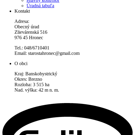
Hlavný kontrolór
Úradná tabuľa
Kontakt
Adresa:
Obecný úrad
Zlievárenská 516
976 45 Hronec
Tel.: 048/6710401
Email: starostahronec@gmail.com
O obci
Kraj: Banskobystrický
Okres: Brezno
Rozloha: 3 515 ha
Nad. výška: 42 m n. m.