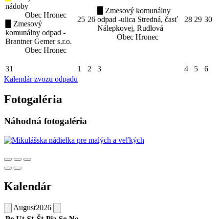
nádoby
Zmesový komunálny
Obec Hronec
25
26
odpad -ulica Stredná, časť
28
29
30
Zmesový
Nálepkovej, Rudlová
komunálny odpad -
Obec Hronec
Brantner Gemer s.r.o.
Obec Hronec
31
1
2
3
4
5
6
Kalendár zvozu odpadu
Fotogaléria
Náhodná fotogaléria
Kalendár
August
2026
Po
Ut
St
Št
Pia
So
Ne