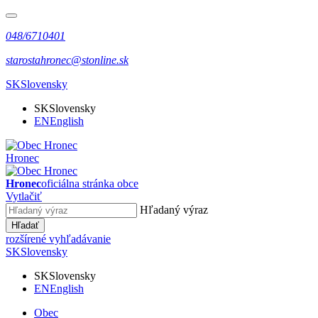
048/6710401
starostahronec@stonline.sk
SK
Slovensky
SK
Slovensky
EN
English
Hronec
Hronec
oficiálna stránka obce
Vytlačiť
Hľadaný výraz
Hľadať
rozšírené vyhľadávanie
SK
Slovensky
SK
Slovensky
EN
English
Obec