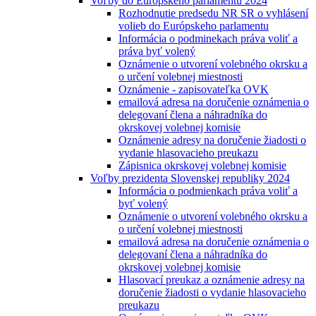
Voľby do Európskeho parlamentu 2024
Rozhodnutie predsedu NR SR o vyhlásení
volieb do Európskeho parlamentu
Informácia o podminekach práva voliť a
práva byť volený
Oznámenie o utvorení volebného okrsku a
o určení volebnej miestnosti
Oznámenie - zapisovateľka OVK
emailová adresa na doručenie oznámenia o
delegovaní člena a náhradníka do
okrskovej volebnej komisie
Oznámenie adresy na doručenie žiadosti o
vydanie hlasovacieho preukazu
Zápisnica okrskovej volebnej komisie
Voľby prezidenta Slovenskej republiky 2024
Informácia o podmienkach práva voliť a
byť volený
Oznámenie o utvorení volebného okrsku a
o určení volebnej miestnosti
emailová adresa na doručenie oznámenia o
delegovaní člena a náhradníka do
okrskovej volebnej komisie
Hlasovací preukaz a oznámenie adresy na
doručenie žiadosti o vydanie hlasovacieho
preukazu