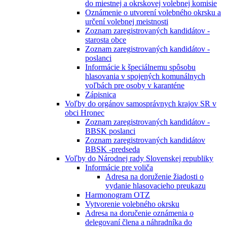
do miestnej a okrskovej volebnej komisie
Oznámenie o utvorení volebného okrsku a
určení volebnej meistnosti
Zoznam zaregistrovaných kandidátov -
starosta obce
Zoznam zaregistrovaných kandidátov -
poslanci
Informácie k špeciálnemu spôsobu
hlasovania v spojených komunálnych
voľbách pre osoby v karanténe
Zápisnica
Voľby do orgánov samosprávnych krajov SR v
obci Hronec
Zoznam zaregistrovaných kandidátov -
BBSK poslanci
Zoznam zaregistrovaných kandidátov
BBSK -predseda
Voľby do Národnej rady Slovenskej republiky
Informácie pre voliča
Adresa na doruženie žiadosti o
vydanie hlasovacieho preukazu
Harmonogram OTZ
Vytvorenie volebného okrsku
Adresa na doručenie oznámenia o
delegovaní člena a náhradníka do