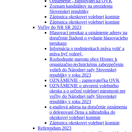
Oznámenie - zapisovateľka OVK
Zoznam kandidátov na prezidenta
Slovenskej republiky
Zápisnica okrskovej volebnej komisie
Zápisnica okrskovej volebnej komisie
Voľby do NR SR 2023
Hlasovací preukaz a oznámenie adresy na
doručenie žiadosti o vydanie hlasovacieho
preukazu
Informácia o podmienkach práva voliť a
práva byť volený.
Rozhodnutie starostu obce Hronec k
organizačno-technickému zabezpečeniu
volieb do Národnej rady Slovenskej
republiky v roku 2023
OZNÁMENIE - zapisovateľka OVK
OZNÁMENIE o utvorení volebného
okrsku a o určení volebnej miestnosti pre
voľby do Národnej rady Slovenskej
republiky v roku 2023
e-mailová adresa na doručenie oznámenia
o delegovaní člena a náhradníka do
okrskovej volebnej komisie
Zápisnica okrskovej volebnej komisie
Referendum 2023