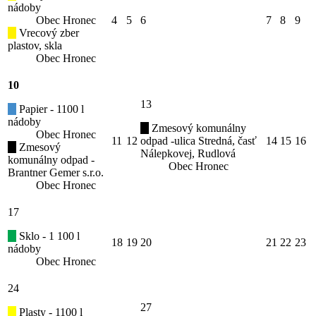
nádoby
Obec Hronec
4
5
6
7
8
9
Vrecový zber
plastov, skla
Obec Hronec
10
13
Papier - 1100 l
nádoby
Zmesový komunálny
Obec Hronec
11
12
odpad -ulica Stredná, časť
14
15
16
Zmesový
Nálepkovej, Rudlová
komunálny odpad -
Obec Hronec
Brantner Gemer s.r.o.
Obec Hronec
17
Sklo - 1 100 l
18
19
20
21
22
23
nádoby
Obec Hronec
24
27
Plasty - 1100 l