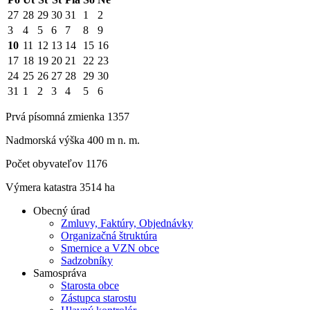
27
28
29
30
31
1
2
3
4
5
6
7
8
9
10
11
12
13
14
15
16
17
18
19
20
21
22
23
24
25
26
27
28
29
30
31
1
2
3
4
5
6
Prvá písomná zmienka 1357
Nadmorská výška 400 m n. m.
Počet obyvateľov 1176
Výmera katastra 3514 ha
Obecný úrad
Zmluvy, Faktúry, Objednávky
Organizačná štruktúra
Smernice a VZN obce
Sadzobníky
Samospráva
Starosta obce
Zástupca starostu