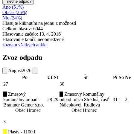
Triedite odpad?
Áno (51%)
Občas (25%)
Nie (24%)
Hlasujte kliknutím na jednu z možností
Celkom hlasov: 6044
Hlasovanie začalo: 13. 4. 2016
Hlasovanie končí: neobmedzené
zoznam všetkých ankiet
Zvoz odpadu
August
2026
Po
Ut
St
Št
Pi
So
Ne
27
30
Zmesový
Zmesový komunálny
komunálny odpad -
28
29
odpad -ulica Stredná, časť
31
1
2
Brantner Gemer s.r.o.
Nálepkovej, Rudlová
Obec Hronec
Obec Hronec
3
Plasty - 1100 l