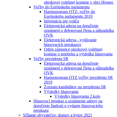
okrskovej volebnej komisie v obci Hronec
Voľby do Európskeho parlamentu
Harmonogram OTZ- voľby do
Európskeho parlamentu 2019
Informácia pre voliča
Elektronická adresa na doručenie
oznámení o delegovaní člena a náhradníka
OVK
Elektronická adresa - vydávanie
hlasovacích preukazov
Odpis zápisnice okrskovej volebnej
komisie o priebehu a výsledku hlasovania
Voľby prezidenta SR
Elektronická adresa na doručenie
oznámení o delegovaní člena a náhradníka
OVK
Harmonogram OTZ voľby prezidenta SR
2019
Zoznam kandidátov na prezidenta SR
Výsledky hlasovania
Výsledky hlasovania 2.kolo
Hlasovací preukaz a oznámenie adresy na
doručenie žiadosti o vydanie hlasovacieho
preukazu
Sčítanie obyvateľov, domov a bytov 2021