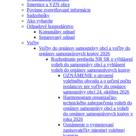
Smernice a VZN obce
Povinne zverejňované informácie
Sadzobníky
Ako vybavíte
Odpadové hospodárstvo
Komunálny odpad
Separovaný odpad
Voľby
Voľby do orgánov samosprávy obcí a voľby do
orgánov samosprávnych krajov 2026
Rozhodnutie predsedu NR SR o výhlásení
volieb do samosprávy obcí a vyhlásení
volieb do orgánov samosprávnych krajov
OZNÁMENIE o utvorení
volebného obvodu a o určení počtu
poslancov pre voľby do orgánov
samosprávy obcí 24. októbra 2026
Harmonogram organizačno-
technického zabezpečenia volieb do
orgánov samosprávy obcí a volieb
do orgánov samosprávnych krajov v
roku 2026
Oznámenie o vymenovaní
zapisovateľky miestnej volebnej
komisie