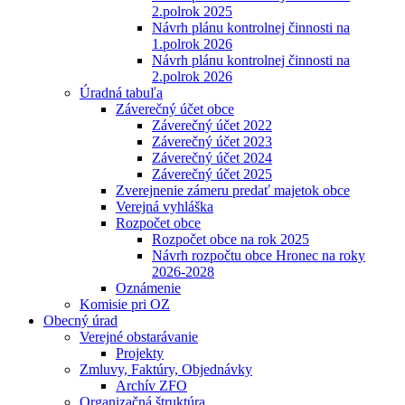
2.polrok 2025
Návrh plánu kontrolnej činnosti na
1.polrok 2026
Návrh plánu kontrolnej činnosti na
2.polrok 2026
Úradná tabuľa
Záverečný účet obce
Záverečný účet 2022
Záverečný účet 2023
Záverečný účet 2024
Záverečný účet 2025
Zverejnenie zámeru predať majetok obce
Verejná vyhláška
Rozpočet obce
Rozpočet obce na rok 2025
Návrh rozpočtu obce Hronec na roky
2026-2028
Oznámenie
Komisie pri OZ
Obecný úrad
Verejné obstarávanie
Projekty
Zmluvy, Faktúry, Objednávky
Archív ZFO
Organizačná štruktúra