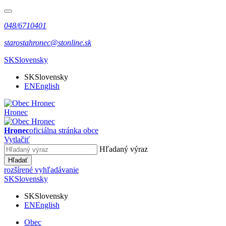
048/6710401
starostahronec@stonline.sk
SK
Slovensky
SK
Slovensky
EN
English
Hronec
Hronec
oficiálna stránka obce
Vytlačiť
Hľadaný výraz
Hľadať
rozšírené vyhľadávanie
SK
Slovensky
SK
Slovensky
EN
English
Obec