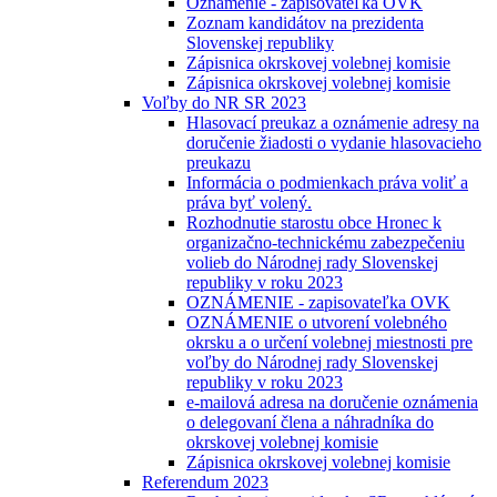
Oznámenie - zapisovateľka OVK
Zoznam kandidátov na prezidenta
Slovenskej republiky
Zápisnica okrskovej volebnej komisie
Zápisnica okrskovej volebnej komisie
Voľby do NR SR 2023
Hlasovací preukaz a oznámenie adresy na
doručenie žiadosti o vydanie hlasovacieho
preukazu
Informácia o podmienkach práva voliť a
práva byť volený.
Rozhodnutie starostu obce Hronec k
organizačno-technickému zabezpečeniu
volieb do Národnej rady Slovenskej
republiky v roku 2023
OZNÁMENIE - zapisovateľka OVK
OZNÁMENIE o utvorení volebného
okrsku a o určení volebnej miestnosti pre
voľby do Národnej rady Slovenskej
republiky v roku 2023
e-mailová adresa na doručenie oznámenia
o delegovaní člena a náhradníka do
okrskovej volebnej komisie
Zápisnica okrskovej volebnej komisie
Referendum 2023