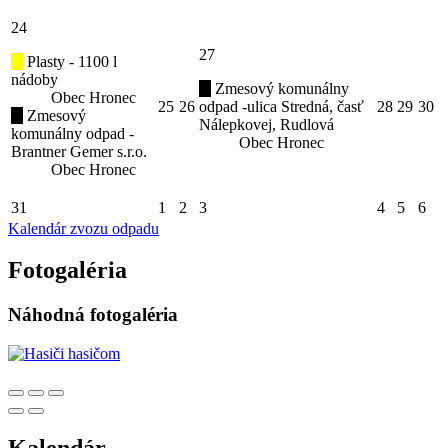
24
27
Plasty - 1100 l
nádoby
Zmesový komunálny
Obec Hronec
25
26
odpad -ulica Stredná, časť
28
29
30
Zmesový
Nálepkovej, Rudlová
komunálny odpad -
Obec Hronec
Brantner Gemer s.r.o.
Obec Hronec
31
1
2
3
4
5
6
Kalendár zvozu odpadu
Fotogaléria
Náhodná fotogaléria