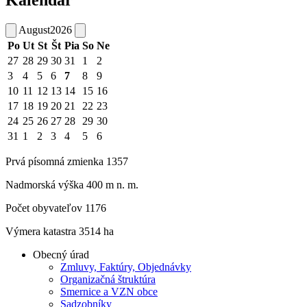
Kalendár
August
2026
Po
Ut
St
Št
Pia
So
Ne
27
28
29
30
31
1
2
3
4
5
6
7
8
9
10
11
12
13
14
15
16
17
18
19
20
21
22
23
24
25
26
27
28
29
30
31
1
2
3
4
5
6
Prvá písomná zmienka 1357
Nadmorská výška 400 m n. m.
Počet obyvateľov 1176
Výmera katastra 3514 ha
Obecný úrad
Zmluvy, Faktúry, Objednávky
Organizačná štruktúra
Smernice a VZN obce
Sadzobníky