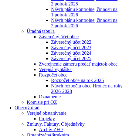
2.polrok 2025
Návrh plánu kontrolnej činnosti na
1.polrok 2026
Návrh plánu kontrolnej činnosti na
2.polrok 2026
Úradná tabuľa
Záverečný účet obce
Záverečný účet 2022
Záverečný účet 2023
Záverečný účet 2024
Záverečný účet 2025
Zverejnenie zámeru predať majetok obce
Verejná vyhláška
Rozpočet obce
Rozpočet obce na rok 2025
Návrh rozpočtu obce Hronec na roky
2026-2028
Oznámenie
Komisie pri OZ
Obecný úrad
Verejné obstarávanie
Projekty
Zmluvy, Faktúry, Objednávky
Archív ZFO
Organizačná štruktúra