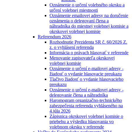
Oznámenie o určení volebného okrsku a
určení volebnej miestnosti
Oznámenie emailovej adresy na doručenie
oznámenia o delegovaní člena a
náhradníka do miestnej volebnej komisie a
okrskovej volebnej komisie
Referendum 2026
Rozhodnutie Prezidenta SR č. 60/2026 Z.
z. o vyhlásení referenda
Informácia o právach hlasovať v referende
Menovanie zapisovateľa okrskovej
volebnej komisie
Oznámenie o určení e-mailovej adresy -
žiadosť o vydanie hlasovacie preukazu
Tlačivo žiadosť o vydanie hlasovacieho
preukazu
Oznámenie o určení e-mailovej adresy -
delegovanie člena a náhradníka
Haromogram organizačno-technického
zabezpečenia referenda vyhláseného na
4.júla 2026
Zápisnica okrskovej volebnej komisie o
priebehu a výsledku hlasovania vo
volebnom okrsku v referende