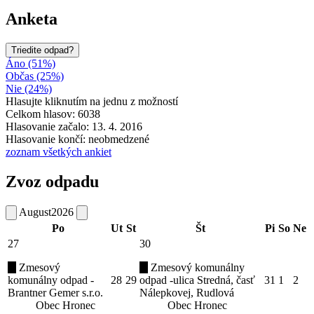
Anketa
Triedite odpad?
Áno (51%)
Občas (25%)
Nie (24%)
Hlasujte kliknutím na jednu z možností
Celkom hlasov: 6038
Hlasovanie začalo: 13. 4. 2016
Hlasovanie končí: neobmedzené
zoznam všetkých ankiet
Zvoz odpadu
August
2026
Po
Ut
St
Št
Pi
So
Ne
27
30
Zmesový
Zmesový komunálny
komunálny odpad -
28
29
odpad -ulica Stredná, časť
31
1
2
Brantner Gemer s.r.o.
Nálepkovej, Rudlová
Obec Hronec
Obec Hronec