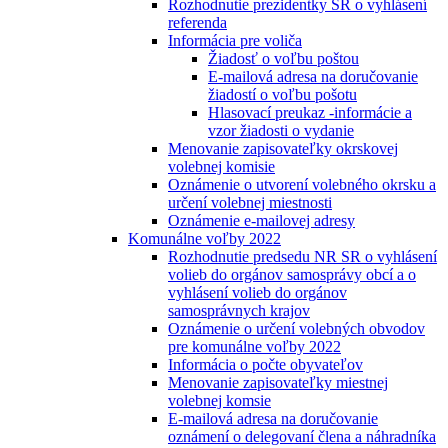
Rozhodnutie prezidentky SR o vyhlásení
referenda
Informácia pre voliča
Žiadosť o voľbu poštou
E-mailová adresa na doručovanie
žiadostí o voľbu pošotu
Hlasovací preukaz -informácie a
vzor žiadosti o vydanie
Menovanie zapisovateľky okrskovej
volebnej komisie
Oznámenie o utvorení volebného okrsku a
určení volebnej miestnosti
Oznámenie e-mailovej adresy
Komunálne voľby 2022
Rozhodnutie predsedu NR SR o vyhlásení
volieb do orgánov samosprávy obcí a o
vyhlásení volieb do orgánov
samosprávnych krajov
Oznámenie o určení volebných obvodov
pre komunálne voľby 2022
Informácia o počte obyvateľov
Menovanie zapisovateľky miestnej
volebnej komsie
E-mailová adresa na doručovanie
oznámení o delegovaní člena a náhradníka