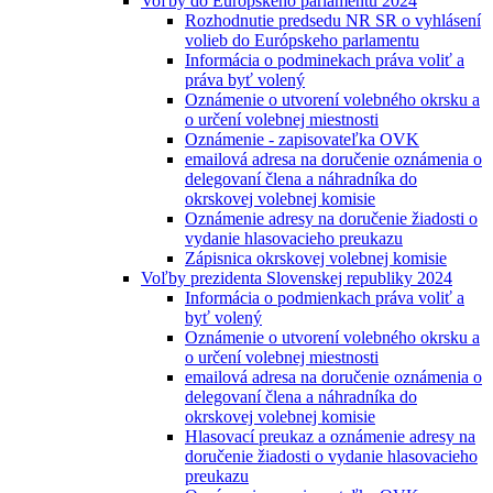
Voľby do Európskeho parlamentu 2024
Rozhodnutie predsedu NR SR o vyhlásení
volieb do Európskeho parlamentu
Informácia o podminekach práva voliť a
práva byť volený
Oznámenie o utvorení volebného okrsku a
o určení volebnej miestnosti
Oznámenie - zapisovateľka OVK
emailová adresa na doručenie oznámenia o
delegovaní člena a náhradníka do
okrskovej volebnej komisie
Oznámenie adresy na doručenie žiadosti o
vydanie hlasovacieho preukazu
Zápisnica okrskovej volebnej komisie
Voľby prezidenta Slovenskej republiky 2024
Informácia o podmienkach práva voliť a
byť volený
Oznámenie o utvorení volebného okrsku a
o určení volebnej miestnosti
emailová adresa na doručenie oznámenia o
delegovaní člena a náhradníka do
okrskovej volebnej komisie
Hlasovací preukaz a oznámenie adresy na
doručenie žiadosti o vydanie hlasovacieho
preukazu