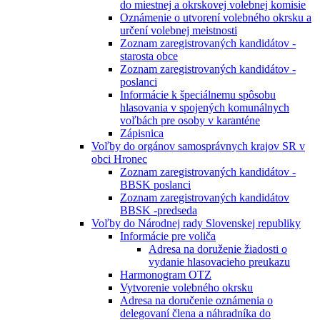
do miestnej a okrskovej volebnej komisie
Oznámenie o utvorení volebného okrsku a
určení volebnej meistnosti
Zoznam zaregistrovaných kandidátov -
starosta obce
Zoznam zaregistrovaných kandidátov -
poslanci
Informácie k špeciálnemu spôsobu
hlasovania v spojených komunálnych
voľbách pre osoby v karanténe
Zápisnica
Voľby do orgánov samosprávnych krajov SR v
obci Hronec
Zoznam zaregistrovaných kandidátov -
BBSK poslanci
Zoznam zaregistrovaných kandidátov
BBSK -predseda
Voľby do Národnej rady Slovenskej republiky
Informácie pre voliča
Adresa na doruženie žiadosti o
vydanie hlasovacieho preukazu
Harmonogram OTZ
Vytvorenie volebného okrsku
Adresa na doručenie oznámenia o
delegovaní člena a náhradníka do