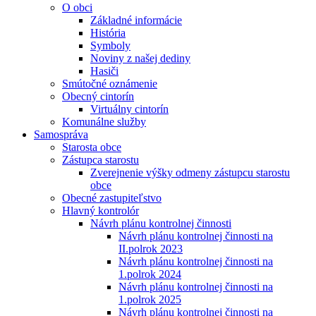
O obci
Základné informácie
História
Symboly
Noviny z našej dediny
Hasiči
Smútočné oznámenie
Obecný cintorín
Virtuálny cintorín
Komunálne služby
Samospráva
Starosta obce
Zástupca starostu
Zverejnenie výšky odmeny zástupcu starostu
obce
Obecné zastupiteľstvo
Hlavný kontrolór
Návrh plánu kontrolnej činnosti
Návrh plánu kontrolnej činnosti na
II.polrok 2023
Návrh plánu kontrolnej činnosti na
1.polrok 2024
Návrh plánu kontrolnej činnosti na
1.polrok 2025
Návrh plánu kontrolnej činnosti na