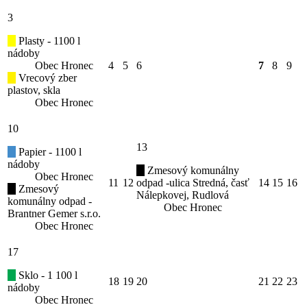
3
Plasty - 1100 l
nádoby
Obec Hronec
4
5
6
7
8
9
Vrecový zber
plastov, skla
Obec Hronec
10
13
Papier - 1100 l
nádoby
Zmesový komunálny
Obec Hronec
11
12
odpad -ulica Stredná, časť
14
15
16
Zmesový
Nálepkovej, Rudlová
komunálny odpad -
Obec Hronec
Brantner Gemer s.r.o.
Obec Hronec
17
Sklo - 1 100 l
18
19
20
21
22
23
nádoby
Obec Hronec