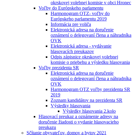
okrskovej volebnej komisie v obci Hronec
Voľby do Európskeho parlamentu
Harmonogram OTZ- voľby do
Európskeho parlamentu 2019
Informácia pre voliča
Elektronická adresa na doručenie
oznámení o delegovaní člena a náhradníka
OVK
Elektronická adresa - vydávanie
hlasovacích preukazov
Odpis zápisnice okrskovej volebnej
komisie o priebehu a výsledku hlasovania
Voľby prezidenta SR
Elektronická adresa na doručenie
oznámení o delegovaní člena a náhradníka
OVK
Harmonogram OTZ voľby prezidenta SR
2019
Zoznam kandidátov na prezidenta SR
Výsledky hlasovania
Výsledky hlasovania 2.kolo
Hlasovací preukaz a oznámenie adresy na
doručenie žiadosti o vydanie hlasovacieho
preukazu
Sčítanie obyvateľov, domov a bytov 2021