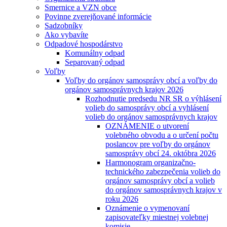
Smernice a VZN obce
Povinne zverejňované informácie
Sadzobníky
Ako vybavíte
Odpadové hospodárstvo
Komunálny odpad
Separovaný odpad
Voľby
Voľby do orgánov samosprávy obcí a voľby do
orgánov samosprávnych krajov 2026
Rozhodnutie predsedu NR SR o výhlásení
volieb do samosprávy obcí a vyhlásení
volieb do orgánov samosprávnych krajov
OZNÁMENIE o utvorení
volebného obvodu a o určení počtu
poslancov pre voľby do orgánov
samosprávy obcí 24. októbra 2026
Harmonogram organizačno-
technického zabezpečenia volieb do
orgánov samosprávy obcí a volieb
do orgánov samosprávnych krajov v
roku 2026
Oznámenie o vymenovaní
zapisovateľky miestnej volebnej
komisie