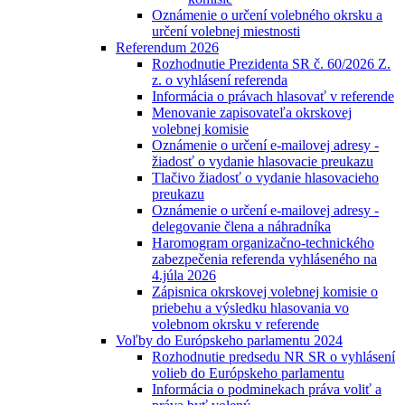
Oznámenie o určení volebného okrsku a
určení volebnej miestnosti
Referendum 2026
Rozhodnutie Prezidenta SR č. 60/2026 Z.
z. o vyhlásení referenda
Informácia o právach hlasovať v referende
Menovanie zapisovateľa okrskovej
volebnej komisie
Oznámenie o určení e-mailovej adresy -
žiadosť o vydanie hlasovacie preukazu
Tlačivo žiadosť o vydanie hlasovacieho
preukazu
Oznámenie o určení e-mailovej adresy -
delegovanie člena a náhradníka
Haromogram organizačno-technického
zabezpečenia referenda vyhláseného na
4.júla 2026
Zápisnica okrskovej volebnej komisie o
priebehu a výsledku hlasovania vo
volebnom okrsku v referende
Voľby do Európskeho parlamentu 2024
Rozhodnutie predsedu NR SR o vyhlásení
volieb do Európskeho parlamentu
Informácia o podminekach práva voliť a