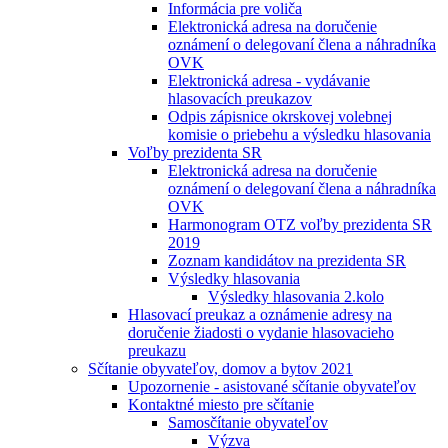
Informácia pre voliča
Elektronická adresa na doručenie
oznámení o delegovaní člena a náhradníka
OVK
Elektronická adresa - vydávanie
hlasovacích preukazov
Odpis zápisnice okrskovej volebnej
komisie o priebehu a výsledku hlasovania
Voľby prezidenta SR
Elektronická adresa na doručenie
oznámení o delegovaní člena a náhradníka
OVK
Harmonogram OTZ voľby prezidenta SR
2019
Zoznam kandidátov na prezidenta SR
Výsledky hlasovania
Výsledky hlasovania 2.kolo
Hlasovací preukaz a oznámenie adresy na
doručenie žiadosti o vydanie hlasovacieho
preukazu
Sčítanie obyvateľov, domov a bytov 2021
Upozornenie - asistované sčítanie obyvateľov
Kontaktné miesto pre sčítanie
Samosčítanie obyvateľov
Výzva