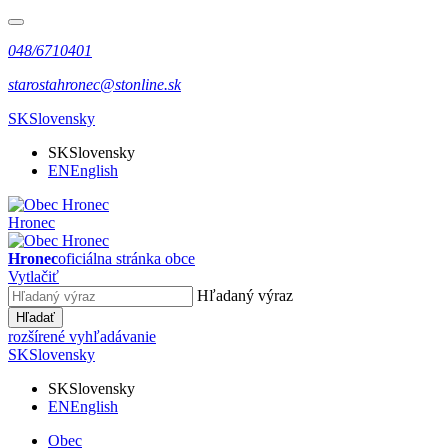
048/6710401
starostahronec@stonline.sk
SK
Slovensky
SK
Slovensky
EN
English
Hronec
Hronec
oficiálna stránka obce
Vytlačiť
Hľadaný výraz
Hľadať
rozšírené vyhľadávanie
SK
Slovensky
SK
Slovensky
EN
English
Obec