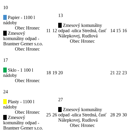
10
13
Papier - 1100 l
nádoby
Zmesový komunálny
Obec Hronec
11
12
odpad -ulica Stredná, časť
14
15
16
Zmesový
Nálepkovej, Rudlová
komunálny odpad -
Obec Hronec
Brantner Gemer s.r.o.
Obec Hronec
17
Sklo - 1 100 l
18
19
20
21
22
23
nádoby
Obec Hronec
24
27
Plasty - 1100 l
nádoby
Zmesový komunálny
Obec Hronec
25
26
odpad -ulica Stredná, časť
28
29
30
Zmesový
Nálepkovej, Rudlová
komunálny odpad -
Obec Hronec
Brantner Gemer s.r.o.