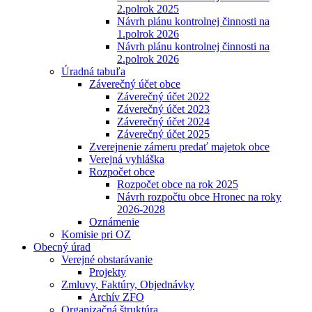
2.polrok 2025
Návrh plánu kontrolnej činnosti na
1.polrok 2026
Návrh plánu kontrolnej činnosti na
2.polrok 2026
Úradná tabuľa
Záverečný účet obce
Záverečný účet 2022
Záverečný účet 2023
Záverečný účet 2024
Záverečný účet 2025
Zverejnenie zámeru predať majetok obce
Verejná vyhláška
Rozpočet obce
Rozpočet obce na rok 2025
Návrh rozpočtu obce Hronec na roky
2026-2028
Oznámenie
Komisie pri OZ
Obecný úrad
Verejné obstarávanie
Projekty
Zmluvy, Faktúry, Objednávky
Archív ZFO
Organizačná štruktúra