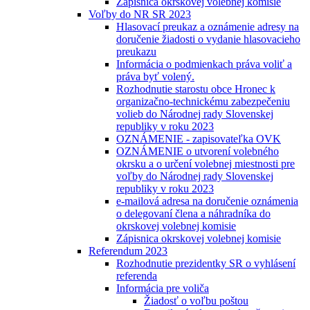
Zápisnica okrskovej volebnej komisie
Voľby do NR SR 2023
Hlasovací preukaz a oznámenie adresy na
doručenie žiadosti o vydanie hlasovacieho
preukazu
Informácia o podmienkach práva voliť a
práva byť volený.
Rozhodnutie starostu obce Hronec k
organizačno-technickému zabezpečeniu
volieb do Národnej rady Slovenskej
republiky v roku 2023
OZNÁMENIE - zapisovateľka OVK
OZNÁMENIE o utvorení volebného
okrsku a o určení volebnej miestnosti pre
voľby do Národnej rady Slovenskej
republiky v roku 2023
e-mailová adresa na doručenie oznámenia
o delegovaní člena a náhradníka do
okrskovej volebnej komisie
Zápisnica okrskovej volebnej komisie
Referendum 2023
Rozhodnutie prezidentky SR o vyhlásení
referenda
Informácia pre voliča
Žiadosť o voľbu poštou