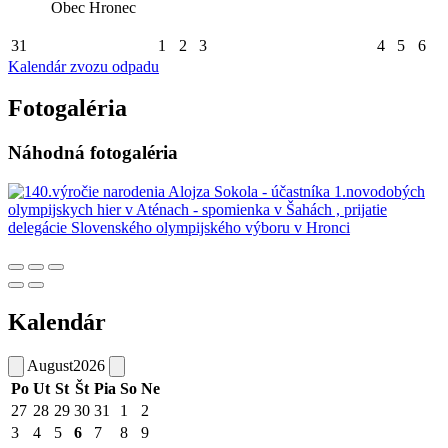
Obec Hronec
31
1
2
3
4
5
6
Kalendár zvozu odpadu
Fotogaléria
Náhodná fotogaléria
Kalendár
August
2026
Po
Ut
St
Št
Pia
So
Ne
27
28
29
30
31
1
2
3
4
5
6
7
8
9