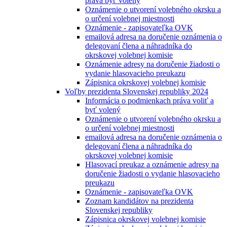
práva byť volený
Oznámenie o utvorení volebného okrsku a
o určení volebnej miestnosti
Oznámenie - zapisovateľka OVK
emailová adresa na doručenie oznámenia o
delegovaní člena a náhradníka do
okrskovej volebnej komisie
Oznámenie adresy na doručenie žiadosti o
vydanie hlasovacieho preukazu
Zápisnica okrskovej volebnej komisie
Voľby prezidenta Slovenskej republiky 2024
Informácia o podmienkach práva voliť a
byť volený
Oznámenie o utvorení volebného okrsku a
o určení volebnej miestnosti
emailová adresa na doručenie oznámenia o
delegovaní člena a náhradníka do
okrskovej volebnej komisie
Hlasovací preukaz a oznámenie adresy na
doručenie žiadosti o vydanie hlasovacieho
preukazu
Oznámenie - zapisovateľka OVK
Zoznam kandidátov na prezidenta
Slovenskej republiky
Zápisnica okrskovej volebnej komisie