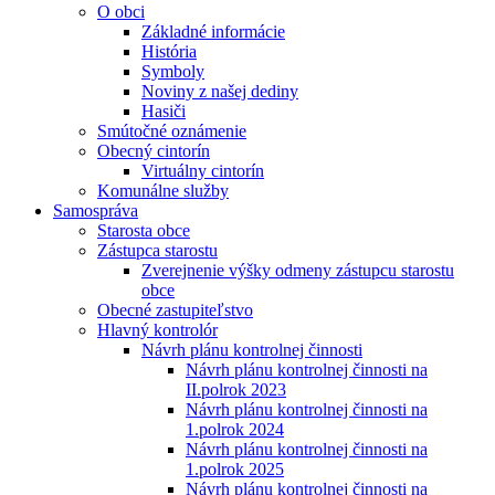
O obci
Základné informácie
História
Symboly
Noviny z našej dediny
Hasiči
Smútočné oznámenie
Obecný cintorín
Virtuálny cintorín
Komunálne služby
Samospráva
Starosta obce
Zástupca starostu
Zverejnenie výšky odmeny zástupcu starostu
obce
Obecné zastupiteľstvo
Hlavný kontrolór
Návrh plánu kontrolnej činnosti
Návrh plánu kontrolnej činnosti na
II.polrok 2023
Návrh plánu kontrolnej činnosti na
1.polrok 2024
Návrh plánu kontrolnej činnosti na
1.polrok 2025
Návrh plánu kontrolnej činnosti na