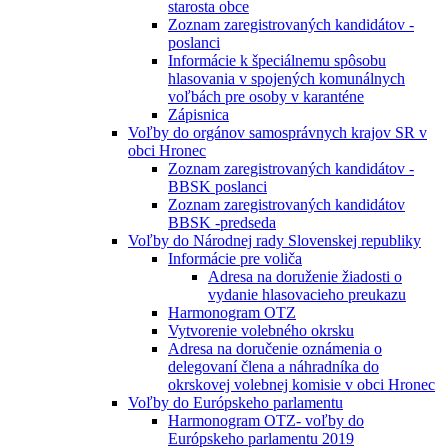
starosta obce
Zoznam zaregistrovaných kandidátov -
poslanci
Informácie k špeciálnemu spôsobu
hlasovania v spojených komunálnych
voľbách pre osoby v karanténe
Zápisnica
Voľby do orgánov samosprávnych krajov SR v
obci Hronec
Zoznam zaregistrovaných kandidátov -
BBSK poslanci
Zoznam zaregistrovaných kandidátov
BBSK -predseda
Voľby do Národnej rady Slovenskej republiky
Informácie pre voliča
Adresa na doruženie žiadosti o
vydanie hlasovacieho preukazu
Harmonogram OTZ
Vytvorenie volebného okrsku
Adresa na doručenie oznámenia o
delegovaní člena a náhradníka do
okrskovej volebnej komisie v obci Hronec
Voľby do Európskeho parlamentu
Harmonogram OTZ- voľby do
Európskeho parlamentu 2019