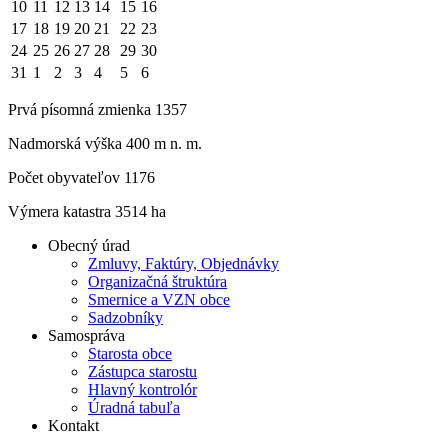
10
11
12
13
14
15
16
17
18
19
20
21
22
23
24
25
26
27
28
29
30
31
1
2
3
4
5
6
Prvá písomná zmienka 1357
Nadmorská výška 400 m n. m.
Počet obyvateľov 1176
Výmera katastra 3514 ha
Obecný úrad
Zmluvy, Faktúry, Objednávky
Organizačná štruktúra
Smernice a VZN obce
Sadzobníky
Samospráva
Starosta obce
Zástupca starostu
Hlavný kontrolór
Úradná tabuľa
Kontakt