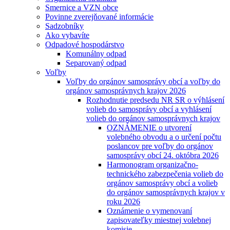
Smernice a VZN obce
Povinne zverejňované informácie
Sadzobníky
Ako vybavíte
Odpadové hospodárstvo
Komunálny odpad
Separovaný odpad
Voľby
Voľby do orgánov samosprávy obcí a voľby do
orgánov samosprávnych krajov 2026
Rozhodnutie predsedu NR SR o výhlásení
volieb do samosprávy obcí a vyhlásení
volieb do orgánov samosprávnych krajov
OZNÁMENIE o utvorení
volebného obvodu a o určení počtu
poslancov pre voľby do orgánov
samosprávy obcí 24. októbra 2026
Harmonogram organizačno-
technického zabezpečenia volieb do
orgánov samosprávy obcí a volieb
do orgánov samosprávnych krajov v
roku 2026
Oznámenie o vymenovaní
zapisovateľky miestnej volebnej
komisie