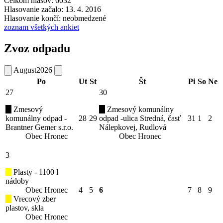
Celkom hlasov: 6032
Hlasovanie začalo: 13. 4. 2016
Hlasovanie končí: neobmedzené
zoznam všetkých ankiet
Zvoz odpadu
August
2026
Po
Ut
St
Št
Pi
So
Ne
27
30
Zmesový
Zmesový komunálny
komunálny odpad -
28
29
odpad -ulica Stredná, časť
31
1
2
Brantner Gemer s.r.o.
Nálepkovej, Rudlová
Obec Hronec
Obec Hronec
3
Plasty - 1100 l
nádoby
Obec Hronec
4
5
6
7
8
9
Vrecový zber
plastov, skla
Obec Hronec