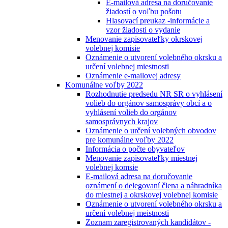
E-mailová adresa na doručovanie
žiadostí o voľbu pošotu
Hlasovací preukaz -informácie a
vzor žiadosti o vydanie
Menovanie zapisovateľky okrskovej
volebnej komisie
Oznámenie o utvorení volebného okrsku a
určení volebnej miestnosti
Oznámenie e-mailovej adresy
Komunálne voľby 2022
Rozhodnutie predsedu NR SR o vyhlásení
volieb do orgánov samosprávy obcí a o
vyhlásení volieb do orgánov
samosprávnych krajov
Oznámenie o určení volebných obvodov
pre komunálne voľby 2022
Informácia o počte obyvateľov
Menovanie zapisovateľky miestnej
volebnej komsie
E-mailová adresa na doručovanie
oznámení o delegovaní člena a náhradníka
do miestnej a okrskovej volebnej komisie
Oznámenie o utvorení volebného okrsku a
určení volebnej meistnosti
Zoznam zaregistrovaných kandidátov -