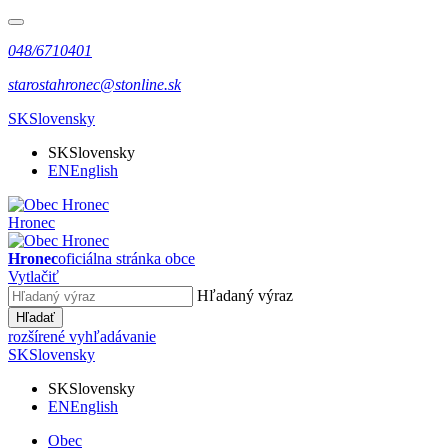
048/6710401
starostahronec@stonline.sk
SK
Slovensky
SK
Slovensky
EN
English
Hronec
Hronec
oficiálna stránka obce
Vytlačiť
Hľadaný výraz
Hľadať
rozšírené vyhľadávanie
SK
Slovensky
SK
Slovensky
EN
English
Obec