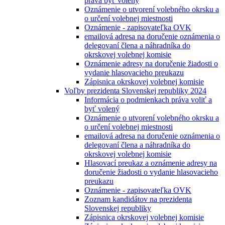
práva byť volený
Oznámenie o utvorení volebného okrsku a
o určení volebnej miestnosti
Oznámenie - zapisovateľka OVK
emailová adresa na doručenie oznámenia o
delegovaní člena a náhradníka do
okrskovej volebnej komisie
Oznámenie adresy na doručenie žiadosti o
vydanie hlasovacieho preukazu
Zápisnica okrskovej volebnej komisie
Voľby prezidenta Slovenskej republiky 2024
Informácia o podmienkach práva voliť a
byť volený
Oznámenie o utvorení volebného okrsku a
o určení volebnej miestnosti
emailová adresa na doručenie oznámenia o
delegovaní člena a náhradníka do
okrskovej volebnej komisie
Hlasovací preukaz a oznámenie adresy na
doručenie žiadosti o vydanie hlasovacieho
preukazu
Oznámenie - zapisovateľka OVK
Zoznam kandidátov na prezidenta
Slovenskej republiky
Zápisnica okrskovej volebnej komisie