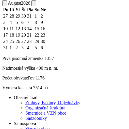
August
2026
Po
Ut
St
Št
Pia
So
Ne
27
28
29
30
31
1
2
3
4
5
6
7
8
9
10
11
12
13
14
15
16
17
18
19
20
21
22
23
24
25
26
27
28
29
30
31
1
2
3
4
5
6
Prvá písomná zmienka 1357
Nadmorská výška 400 m n. m.
Počet obyvateľov 1176
Výmera katastra 3514 ha
Obecný úrad
Zmluvy, Faktúry, Objednávky
Organizačná štruktúra
Smernice a VZN obce
Sadzobníky
Samospráva
Starosta obce