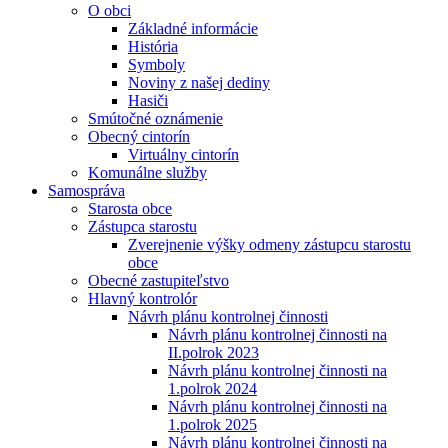
O obci
Základné informácie
História
Symboly
Noviny z našej dediny
Hasiči
Smútočné oznámenie
Obecný cintorín
Virtuálny cintorín
Komunálne služby
Samospráva
Starosta obce
Zástupca starostu
Zverejnenie výšky odmeny zástupcu starostu
obce
Obecné zastupiteľstvo
Hlavný kontrolór
Návrh plánu kontrolnej činnosti
Návrh plánu kontrolnej činnosti na
II.polrok 2023
Návrh plánu kontrolnej činnosti na
1.polrok 2024
Návrh plánu kontrolnej činnosti na
1.polrok 2025
Návrh plánu kontrolnej činnosti na