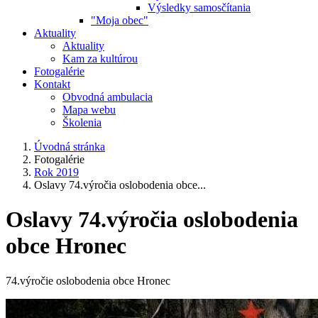
Výsledky samosčítania
"Moja obec"
Aktuality
Aktuality
Kam za kultúrou
Fotogalérie
Kontakt
Obvodná ambulacia
Mapa webu
Školenia
Úvodná stránka
Fotogalérie
Rok 2019
Oslavy 74.výročia oslobodenia obce...
Oslavy 74.výročia oslobodenia
obce Hronec
74.výročie oslobodenia obce Hronec