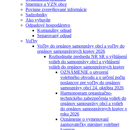
Smernice a VZN obce
Povinne zverejňované informácie
Sadzobníky
Ako vybavíte
Odpadové hospodárstvo
Komunálny odpad
Separovaný odpad
Voľby
Voľby do orgánov samosprávy obcí a voľby do
orgánov samosprávnych krajov 2026
Rozhodnutie predsedu NR SR o výhlásení
volieb do samosprávy obcí a vyhlásení
volieb do orgánov samosprávnych krajov
OZNÁMENIE o utvorení
volebného obvodu a o určení počtu
poslancov pre voľby do orgánov
samosprávy obcí 24. októbra 2026
Harmonogram organizačno-
technického zabezpečenia volieb do
orgánov samosprávy obcí a volieb
do orgánov samosprávnych krajov v
roku 2026
Oznámenie o vymenovaní
zapisovateľky miestnej volebnej
komisie