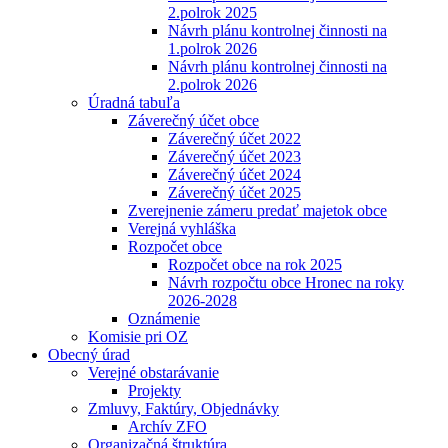
2.polrok 2025
Návrh plánu kontrolnej činnosti na
1.polrok 2026
Návrh plánu kontrolnej činnosti na
2.polrok 2026
Úradná tabuľa
Záverečný účet obce
Záverečný účet 2022
Záverečný účet 2023
Záverečný účet 2024
Záverečný účet 2025
Zverejnenie zámeru predať majetok obce
Verejná vyhláška
Rozpočet obce
Rozpočet obce na rok 2025
Návrh rozpočtu obce Hronec na roky
2026-2028
Oznámenie
Komisie pri OZ
Obecný úrad
Verejné obstarávanie
Projekty
Zmluvy, Faktúry, Objednávky
Archív ZFO
Organizačná štruktúra