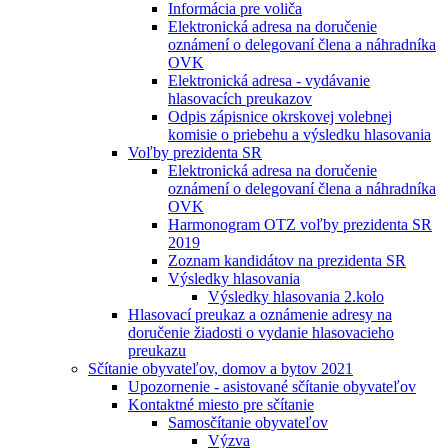
Informácia pre voliča
Elektronická adresa na doručenie
oznámení o delegovaní člena a náhradníka
OVK
Elektronická adresa - vydávanie
hlasovacích preukazov
Odpis zápisnice okrskovej volebnej
komisie o priebehu a výsledku hlasovania
Voľby prezidenta SR
Elektronická adresa na doručenie
oznámení o delegovaní člena a náhradníka
OVK
Harmonogram OTZ voľby prezidenta SR
2019
Zoznam kandidátov na prezidenta SR
Výsledky hlasovania
Výsledky hlasovania 2.kolo
Hlasovací preukaz a oznámenie adresy na
doručenie žiadosti o vydanie hlasovacieho
preukazu
Sčítanie obyvateľov, domov a bytov 2021
Upozornenie - asistované sčítanie obyvateľov
Kontaktné miesto pre sčítanie
Samosčítanie obyvateľov
Výzva