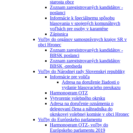
starosta obce
Zoznam zaregistrovaných kandidátov -
poslanci
Informácie k špeciálnemu spôsobu
hlasovania v spojených komunálnych
voľbách pre osoby v karanténe
Zápisnica
Voľby do orgánov samosprávnych krajov SR v
obci Hronec
Zoznam zaregistrovaných kandidátov -
BBSK poslanci
Zoznam zaregistrovaných kandidátov
BBSK -predseda
Voľby do Národnej rady Slovenskej republiky
Informácie pre voliča
Adresa na doruženie žiadosti o
vydanie hlasovacieho preukazu
Harmonogram OTZ
Vytvorenie volebného okrsku
Adresa na doručenie oznámenia o
delegovaní člena a náhradníka do
okrskovej volebnej komisie v obci Hronec
Voľby do Európskeho parlamentu
Harmonogram OTZ- voľby do
Európskeho parlamentu 2019