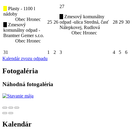
27
Plasty - 1100 l
nádoby
Zmesový komunálny
Obec Hronec
25
26
odpad -ulica Stredná, časť
28
29
30
Zmesový
Nálepkovej, Rudlová
komunálny odpad -
Obec Hronec
Brantner Gemer s.r.o.
Obec Hronec
31
1
2
3
4
5
6
Kalendár zvozu odpadu
Fotogaléria
Náhodná fotogaléria
Kalendár