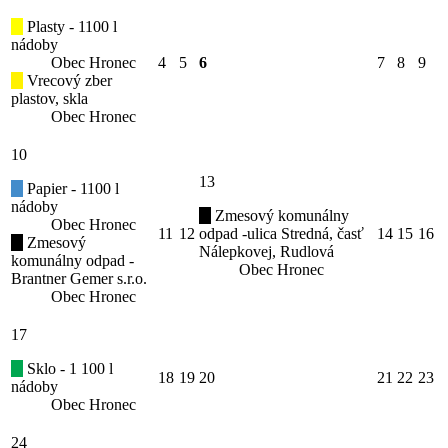
Plasty - 1100 l
nádoby
Obec Hronec
4
5
6
7
8
9
Vrecový zber
plastov, skla
Obec Hronec
10
13
Papier - 1100 l
nádoby
Zmesový komunálny
Obec Hronec
11
12
odpad -ulica Stredná, časť
14
15
16
Zmesový
Nálepkovej, Rudlová
komunálny odpad -
Obec Hronec
Brantner Gemer s.r.o.
Obec Hronec
17
Sklo - 1 100 l
18
19
20
21
22
23
nádoby
Obec Hronec
24