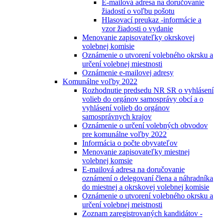
E-mailová adresa na doručovanie
žiadostí o voľbu pošotu
Hlasovací preukaz -informácie a
vzor žiadosti o vydanie
Menovanie zapisovateľky okrskovej
volebnej komisie
Oznámenie o utvorení volebného okrsku a
určení volebnej miestnosti
Oznámenie e-mailovej adresy
Komunálne voľby 2022
Rozhodnutie predsedu NR SR o vyhlásení
volieb do orgánov samosprávy obcí a o
vyhlásení volieb do orgánov
samosprávnych krajov
Oznámenie o určení volebných obvodov
pre komunálne voľby 2022
Informácia o počte obyvateľov
Menovanie zapisovateľky miestnej
volebnej komsie
E-mailová adresa na doručovanie
oznámení o delegovaní člena a náhradníka
do miestnej a okrskovej volebnej komisie
Oznámenie o utvorení volebného okrsku a
určení volebnej meistnosti
Zoznam zaregistrovaných kandidátov -