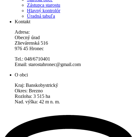
Zástupca starostu
Hlavný kontrolór
Úradná tabuľa
Kontakt
Adresa:
Obecný úrad
Zlievárenská 516
976 45 Hronec
Tel.: 048/6710401
Email: starostahronec@gmail.com
O obci
Kraj: Banskobystrický
Okres: Brezno
Rozloha: 3 515 ha
Nad. výška: 42 m n. m.