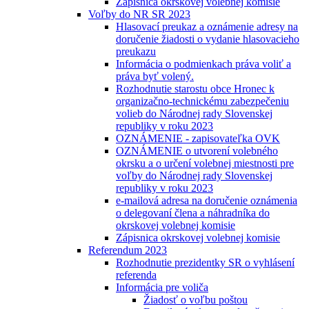
Zápisnica okrskovej volebnej komisie
Voľby do NR SR 2023
Hlasovací preukaz a oznámenie adresy na
doručenie žiadosti o vydanie hlasovacieho
preukazu
Informácia o podmienkach práva voliť a
práva byť volený.
Rozhodnutie starostu obce Hronec k
organizačno-technickému zabezpečeniu
volieb do Národnej rady Slovenskej
republiky v roku 2023
OZNÁMENIE - zapisovateľka OVK
OZNÁMENIE o utvorení volebného
okrsku a o určení volebnej miestnosti pre
voľby do Národnej rady Slovenskej
republiky v roku 2023
e-mailová adresa na doručenie oznámenia
o delegovaní člena a náhradníka do
okrskovej volebnej komisie
Zápisnica okrskovej volebnej komisie
Referendum 2023
Rozhodnutie prezidentky SR o vyhlásení
referenda
Informácia pre voliča
Žiadosť o voľbu poštou