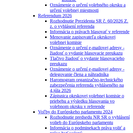
Oznámenie o určení volebného okrsku a
určení volebnej miestnosti
Referendum 2026
Rozhodnutie Prezidenta SR č. 60/2026 Z.
z. o vyhlásení referenda
Informácia o právach hlasovať v referende
Menovanie zapisovateľa okrskovej
volebnej komisie
Oznámenie o určení e-mailovej adresy -
žiadosť o vydanie hlasovacie preukazu
Tlačivo žiadosť o vydanie hlasovacieho
preukazu
Oznámenie o určení e-mailovej adresy -
delegovanie člena a náhradníka
Haromogram organizačno-technického
zabezpečenia referenda vyhláseného na
4.júla 2026
Zápisnica okrskovej volebnej komisie o
priebehu a výsledku hlasovania vo
volebnom okrsku v referende
Voľby do Európskeho parlamentu 2024
Rozhodnutie predsedu NR SR o vyhlásení
volieb do Európskeho parlamentu
Informácia o podminekach práva voliť a