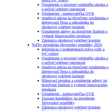
práva byť volený
Oznámenie o utvorení volebného okrsku a
o určení volebnej miestnosti
Oznámenie - zapisovateľka OVK
emailová adresa na doručenie oznámenia o
delegovaní člena a náhradníka do
okrskovej volebnej komisie
Oznámenie adresy na doručenie žiadosti o
vydanie hlasovacieho preukazu
Zápisnica okrskovej volebnej komisie
Voľby prezidenta Slovenskej republiky 2024
Informácia o podmienkach práva voliť a
byť volený
Oznámenie o utvorení volebného okrsku a
o určení volebnej miestnosti
emailová adresa na doručenie oznámenia o
delegovaní člena a náhradníka do
okrskovej volebnej komisie
Hlasovací preukaz a oznámenie adresy na
doručenie žiadosti o vydanie hlasovacieho
preukazu
Oznámenie - zapisovateľka OVK
Zoznam kandidátov na prezidenta
Slovenskej republiky
Zápisnica okrskovej volebnej komisie