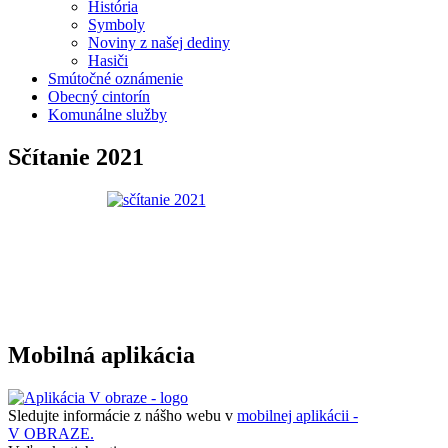
História
Symboly
Noviny z našej dediny
Hasiči
Smútočné oznámenie
Obecný cintorín
Komunálne služby
Sčítanie 2021
Mobilná aplikácia
Sledujte informácie z nášho webu v
mobilnej aplikácii -
V OBRAZE.