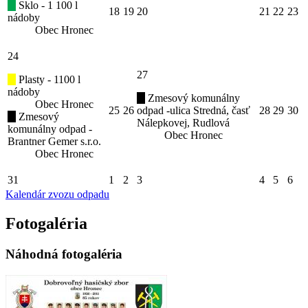
Sklo - 1 100 l
18
19
20
21
22
23
nádoby
Obec Hronec
24
27
Plasty - 1100 l
nádoby
Zmesový komunálny
Obec Hronec
25
26
odpad -ulica Stredná, časť
28
29
30
Zmesový
Nálepkovej, Rudlová
komunálny odpad -
Obec Hronec
Brantner Gemer s.r.o.
Obec Hronec
31
1
2
3
4
5
6
Kalendár zvozu odpadu
Fotogaléria
Náhodná fotogaléria