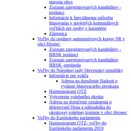
starosta obce
Zoznam zaregistrovaných kandidátov -
poslanci
Informácie k špeciálnemu spôsobu
hlasovania v spojených komunálnych
voľbách pre osoby v karanténe
Zápisnica
Voľby do orgánov samosprávnych krajov SR v
obci Hronec
Zoznam zaregistrovaných kandidátov -
BBSK poslanci
Zoznam zaregistrovaných kandidátov
BBSK -predseda
Voľby do Národnej rady Slovenskej republiky
Informácie pre voliča
Adresa na doruženie žiadosti o
vydanie hlasovacieho preukazu
Harmonogram OTZ
Vytvorenie volebného okrsku
Adresa na doručenie oznámenia o
delegovaní člena a náhradníka do
okrskovej volebnej komisie v obci Hronec
Voľby do Európskeho parlamentu
Harmonogram OTZ- voľby do
Európskeho parlamentu 2019