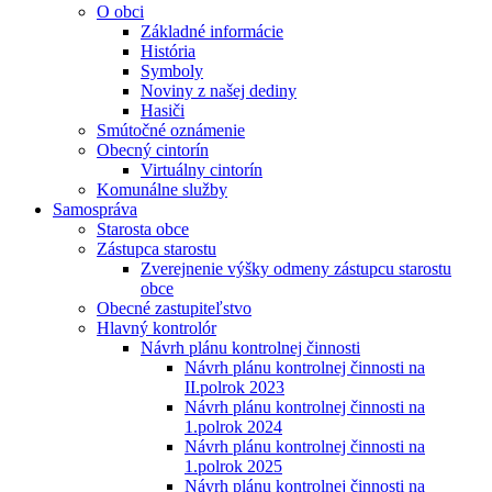
O obci
Základné informácie
História
Symboly
Noviny z našej dediny
Hasiči
Smútočné oznámenie
Obecný cintorín
Virtuálny cintorín
Komunálne služby
Samospráva
Starosta obce
Zástupca starostu
Zverejnenie výšky odmeny zástupcu starostu
obce
Obecné zastupiteľstvo
Hlavný kontrolór
Návrh plánu kontrolnej činnosti
Návrh plánu kontrolnej činnosti na
II.polrok 2023
Návrh plánu kontrolnej činnosti na
1.polrok 2024
Návrh plánu kontrolnej činnosti na
1.polrok 2025
Návrh plánu kontrolnej činnosti na