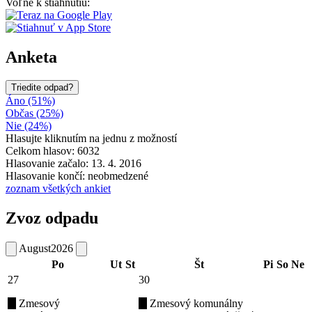
Voľne k stiahnutiu:
Anketa
Triedite odpad?
Áno (51%)
Občas (25%)
Nie (24%)
Hlasujte kliknutím na jednu z možností
Celkom hlasov: 6032
Hlasovanie začalo: 13. 4. 2016
Hlasovanie končí: neobmedzené
zoznam všetkých ankiet
Zvoz odpadu
August
2026
Po
Ut
St
Št
Pi
So
Ne
27
30
Zmesový
Zmesový komunálny