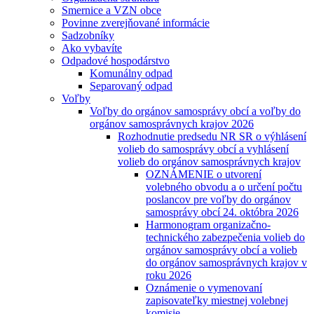
Smernice a VZN obce
Povinne zverejňované informácie
Sadzobníky
Ako vybavíte
Odpadové hospodárstvo
Komunálny odpad
Separovaný odpad
Voľby
Voľby do orgánov samosprávy obcí a voľby do
orgánov samosprávnych krajov 2026
Rozhodnutie predsedu NR SR o výhlásení
volieb do samosprávy obcí a vyhlásení
volieb do orgánov samosprávnych krajov
OZNÁMENIE o utvorení
volebného obvodu a o určení počtu
poslancov pre voľby do orgánov
samosprávy obcí 24. októbra 2026
Harmonogram organizačno-
technického zabezpečenia volieb do
orgánov samosprávy obcí a volieb
do orgánov samosprávnych krajov v
roku 2026
Oznámenie o vymenovaní
zapisovateľky miestnej volebnej
komisie