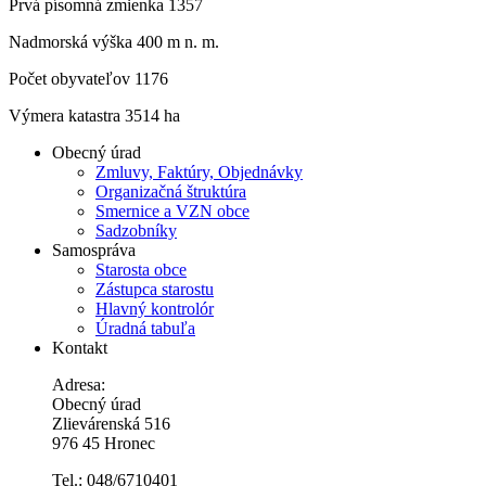
Prvá písomná zmienka 1357
Nadmorská výška 400 m n. m.
Počet obyvateľov 1176
Výmera katastra 3514 ha
Obecný úrad
Zmluvy, Faktúry, Objednávky
Organizačná štruktúra
Smernice a VZN obce
Sadzobníky
Samospráva
Starosta obce
Zástupca starostu
Hlavný kontrolór
Úradná tabuľa
Kontakt
Adresa:
Obecný úrad
Zlievárenská 516
976 45 Hronec
Tel.: 048/6710401