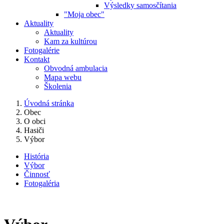
Výsledky samosčítania
"Moja obec"
Aktuality
Aktuality
Kam za kultúrou
Fotogalérie
Kontakt
Obvodná ambulacia
Mapa webu
Školenia
Úvodná stránka
Obec
O obci
Hasiči
Výbor
História
Výbor
Činnosť
Fotogaléria