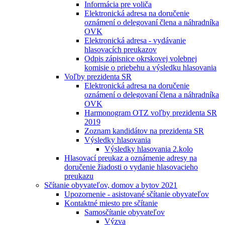
Informácia pre voliča
Elektronická adresa na doručenie
oznámení o delegovaní člena a náhradníka
OVK
Elektronická adresa - vydávanie
hlasovacích preukazov
Odpis zápisnice okrskovej volebnej
komisie o priebehu a výsledku hlasovania
Voľby prezidenta SR
Elektronická adresa na doručenie
oznámení o delegovaní člena a náhradníka
OVK
Harmonogram OTZ voľby prezidenta SR
2019
Zoznam kandidátov na prezidenta SR
Výsledky hlasovania
Výsledky hlasovania 2.kolo
Hlasovací preukaz a oznámenie adresy na
doručenie žiadosti o vydanie hlasovacieho
preukazu
Sčítanie obyvateľov, domov a bytov 2021
Upozornenie - asistované sčítanie obyvateľov
Kontaktné miesto pre sčítanie
Samosčítanie obyvateľov
Výzva