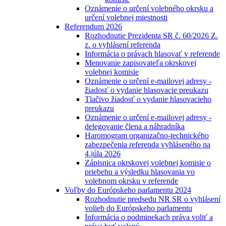
Oznámenie o určení volebného okrsku a
určení volebnej miestnosti
Referendum 2026
Rozhodnutie Prezidenta SR č. 60/2026 Z.
z. o vyhlásení referenda
Informácia o právach hlasovať v referende
Menovanie zapisovateľa okrskovej
volebnej komisie
Oznámenie o určení e-mailovej adresy -
žiadosť o vydanie hlasovacie preukazu
Tlačivo žiadosť o vydanie hlasovacieho
preukazu
Oznámenie o určení e-mailovej adresy -
delegovanie člena a náhradníka
Haromogram organizačno-technického
zabezpečenia referenda vyhláseného na
4.júla 2026
Zápisnica okrskovej volebnej komisie o
priebehu a výsledku hlasovania vo
volebnom okrsku v referende
Voľby do Európskeho parlamentu 2024
Rozhodnutie predsedu NR SR o vyhlásení
volieb do Európskeho parlamentu
Informácia o podminekach práva voliť a