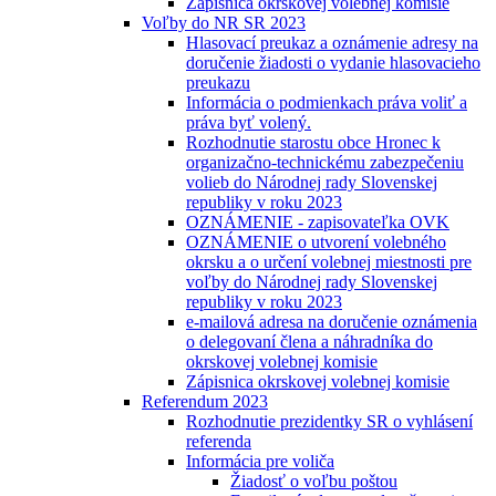
Zápisnica okrskovej volebnej komisie
Voľby do NR SR 2023
Hlasovací preukaz a oznámenie adresy na
doručenie žiadosti o vydanie hlasovacieho
preukazu
Informácia o podmienkach práva voliť a
práva byť volený.
Rozhodnutie starostu obce Hronec k
organizačno-technickému zabezpečeniu
volieb do Národnej rady Slovenskej
republiky v roku 2023
OZNÁMENIE - zapisovateľka OVK
OZNÁMENIE o utvorení volebného
okrsku a o určení volebnej miestnosti pre
voľby do Národnej rady Slovenskej
republiky v roku 2023
e-mailová adresa na doručenie oznámenia
o delegovaní člena a náhradníka do
okrskovej volebnej komisie
Zápisnica okrskovej volebnej komisie
Referendum 2023
Rozhodnutie prezidentky SR o vyhlásení
referenda
Informácia pre voliča
Žiadosť o voľbu poštou