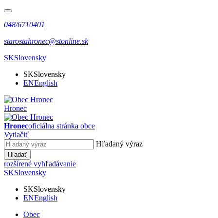
048/6710401
starostahronec@stonline.sk
SK
Slovensky
SK
Slovensky
EN
English
Hronec
Hronec
oficiálna stránka obce
Vytlačiť
Hľadaný výraz
Hľadať
rozšírené vyhľadávanie
SK
Slovensky
SK
Slovensky
EN
English
Obec