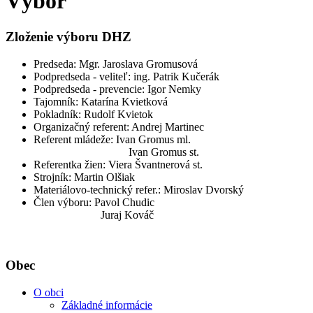
Výbor
Zloženie výboru DHZ
Predseda: Mgr. Jaroslava Gromusová
Podpredseda - veliteľ: ing. Patrik Kučerák
Podpredseda - prevencie: Igor Nemky
Tajomník: Katarína Kvietková
Pokladník: Rudolf Kvietok
Organizačný referent: Andrej Martinec
Referent mládeže: Ivan Gromus ml.
Ivan Gromus st.
Referentka žien: Viera Švantnerová st.
Strojník: Martin Olšiak
Materiálovo-technický refer.: Miroslav Dvorský
Člen výboru: Pavol Chudic
Juraj Kováč
Obec
O obci
Základné informácie