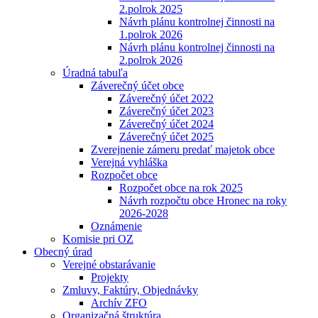
2.polrok 2025
Návrh plánu kontrolnej činnosti na
1.polrok 2026
Návrh plánu kontrolnej činnosti na
2.polrok 2026
Úradná tabuľa
Záverečný účet obce
Záverečný účet 2022
Záverečný účet 2023
Záverečný účet 2024
Záverečný účet 2025
Zverejnenie zámeru predať majetok obce
Verejná vyhláška
Rozpočet obce
Rozpočet obce na rok 2025
Návrh rozpočtu obce Hronec na roky
2026-2028
Oznámenie
Komisie pri OZ
Obecný úrad
Verejné obstarávanie
Projekty
Zmluvy, Faktúry, Objednávky
Archív ZFO
Organizačná štruktúra