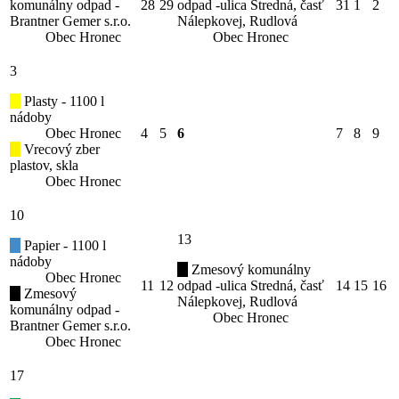
komunálny odpad -
28
29
odpad -ulica Stredná, časť
31
1
2
Brantner Gemer s.r.o.
Nálepkovej, Rudlová
Obec Hronec
Obec Hronec
3
Plasty - 1100 l
nádoby
Obec Hronec
4
5
6
7
8
9
Vrecový zber
plastov, skla
Obec Hronec
10
13
Papier - 1100 l
nádoby
Zmesový komunálny
Obec Hronec
11
12
odpad -ulica Stredná, časť
14
15
16
Zmesový
Nálepkovej, Rudlová
komunálny odpad -
Obec Hronec
Brantner Gemer s.r.o.
Obec Hronec
17