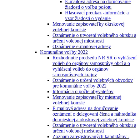
E-mailová adresa na doručovanie
žiadostí o voľbu pošotu
Hlasovací preukaz -informácie a
vzor žiadosti o vydanie
Menovanie zapisovateľky okrskovej
volebnej komisie
Oznámenie o utvorení volebného okrsku a
určení volebnej miestnosti
Oznámenie e-mailovej adresy
Komunálne voľby 2022
Rozhodnutie predsedu NR SR o vyhlásení
volieb do orgánov samosprávy obcí a o
vyhlásení volieb do orgánov
samosprávnych krajov
Oznámenie o určení volebných obvodov
pre komunálne voľby 2022
Informácia o počte obyvateľov
Menovanie zapisovateľky miestnej
volebnej komsie
E-mailová adresa na doručovanie
oznámení o delegovaní člena a náhradníka
do miestnej a okrskovej volebnej komisie
Oznámenie o utvorení volebného okrsku a
určení volebnej meistnosti
Zoznam zaregistrovaných kandidátov -