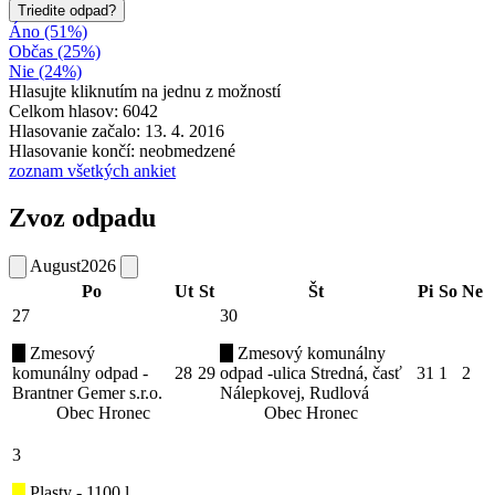
Triedite odpad?
Áno (51%)
Občas (25%)
Nie (24%)
Hlasujte kliknutím na jednu z možností
Celkom hlasov: 6042
Hlasovanie začalo: 13. 4. 2016
Hlasovanie končí: neobmedzené
zoznam všetkých ankiet
Zvoz odpadu
August
2026
Po
Ut
St
Št
Pi
So
Ne
27
30
Zmesový
Zmesový komunálny
komunálny odpad -
28
29
odpad -ulica Stredná, časť
31
1
2
Brantner Gemer s.r.o.
Nálepkovej, Rudlová
Obec Hronec
Obec Hronec
3
Plasty - 1100 l