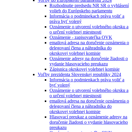
Voľby do Európskeho parlamentu 2024
Rozhodnutie predsedu NR SR o vyhlásení
volieb do Európskeho parlamentu
Informácia o podminekach práva voliť a
práva byť volený
Oznámenie o utvorení volebného okrsku a
o určení volebnej miestnosti
Oznámenie - zapisovateľka OVK
emailová adresa na doručenie oznámenia o
delegovaní člena a náhradníka do
okrskovej volebnej komisie
Oznámenie adresy na doručenie žiadosti o
vydanie hlasovacieho preukazu
Zápisnica okrskovej volebnej komisie
Voľby prezidenta Slovenskej republiky 2024
Informácia o podmienkach práva voliť a
byť volený
Oznámenie o utvorení volebného okrsku a
o určení volebnej miestnosti
emailová adresa na doručenie oznámenia o
delegovaní člena a náhradníka do
okrskovej volebnej komisie
Hlasovací preukaz a oznámenie adresy na
doručenie žiadosti o vydanie hlasovacieho
preukazu