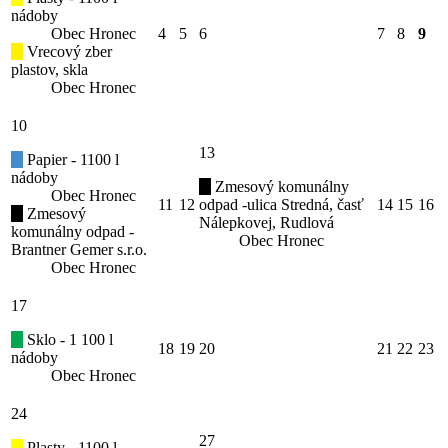
nádoby
Obec Hronec
4
5
6
7
8
9
Vrecový zber
plastov, skla
Obec Hronec
10
13
Papier - 1100 l
nádoby
Zmesový komunálny
Obec Hronec
11
12
odpad -ulica Stredná, časť
14
15
16
Zmesový
Nálepkovej, Rudlová
komunálny odpad -
Obec Hronec
Brantner Gemer s.r.o.
Obec Hronec
17
Sklo - 1 100 l
18
19
20
21
22
23
nádoby
Obec Hronec
24
27
Plasty - 1100 l