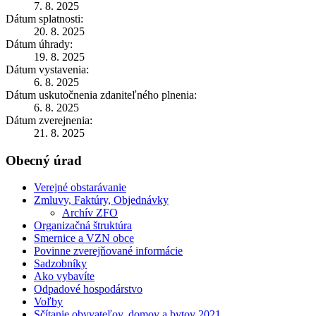
7. 8. 2025
Dátum splatnosti:
20. 8. 2025
Dátum úhrady:
19. 8. 2025
Dátum vystavenia:
6. 8. 2025
Dátum uskutočnenia zdaniteľného plnenia:
6. 8. 2025
Dátum zverejnenia:
21. 8. 2025
Obecný úrad
Verejné obstarávanie
Zmluvy, Faktúry, Objednávky
Archív ZFO
Organizačná štruktúra
Smernice a VZN obce
Povinne zverejňované informácie
Sadzobníky
Ako vybavíte
Odpadové hospodárstvo
Voľby
Sčítanie obyvateľov, domov a bytov 2021