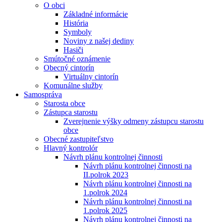
O obci
Základné informácie
História
Symboly
Noviny z našej dediny
Hasiči
Smútočné oznámenie
Obecný cintorín
Virtuálny cintorín
Komunálne služby
Samospráva
Starosta obce
Zástupca starostu
Zverejnenie výšky odmeny zástupcu starostu
obce
Obecné zastupiteľstvo
Hlavný kontrolór
Návrh plánu kontrolnej činnosti
Návrh plánu kontrolnej činnosti na
II.polrok 2023
Návrh plánu kontrolnej činnosti na
1.polrok 2024
Návrh plánu kontrolnej činnosti na
1.polrok 2025
Návrh plánu kontrolnej činnosti na