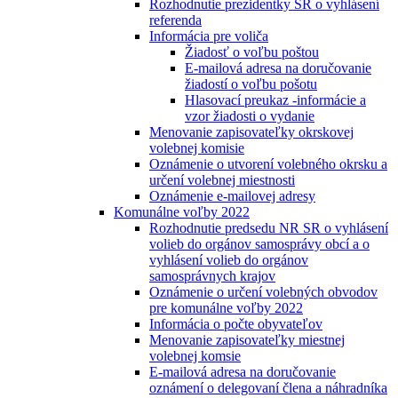
Rozhodnutie prezidentky SR o vyhlásení
referenda
Informácia pre voliča
Žiadosť o voľbu poštou
E-mailová adresa na doručovanie
žiadostí o voľbu pošotu
Hlasovací preukaz -informácie a
vzor žiadosti o vydanie
Menovanie zapisovateľky okrskovej
volebnej komisie
Oznámenie o utvorení volebného okrsku a
určení volebnej miestnosti
Oznámenie e-mailovej adresy
Komunálne voľby 2022
Rozhodnutie predsedu NR SR o vyhlásení
volieb do orgánov samosprávy obcí a o
vyhlásení volieb do orgánov
samosprávnych krajov
Oznámenie o určení volebných obvodov
pre komunálne voľby 2022
Informácia o počte obyvateľov
Menovanie zapisovateľky miestnej
volebnej komsie
E-mailová adresa na doručovanie
oznámení o delegovaní člena a náhradníka