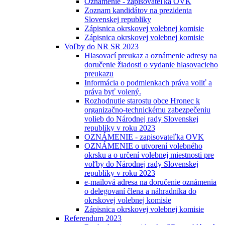
Oznámenie - zapisovateľka OVK
Zoznam kandidátov na prezidenta
Slovenskej republiky
Zápisnica okrskovej volebnej komisie
Zápisnica okrskovej volebnej komisie
Voľby do NR SR 2023
Hlasovací preukaz a oznámenie adresy na
doručenie žiadosti o vydanie hlasovacieho
preukazu
Informácia o podmienkach práva voliť a
práva byť volený.
Rozhodnutie starostu obce Hronec k
organizačno-technickému zabezpečeniu
volieb do Národnej rady Slovenskej
republiky v roku 2023
OZNÁMENIE - zapisovateľka OVK
OZNÁMENIE o utvorení volebného
okrsku a o určení volebnej miestnosti pre
voľby do Národnej rady Slovenskej
republiky v roku 2023
e-mailová adresa na doručenie oznámenia
o delegovaní člena a náhradníka do
okrskovej volebnej komisie
Zápisnica okrskovej volebnej komisie
Referendum 2023