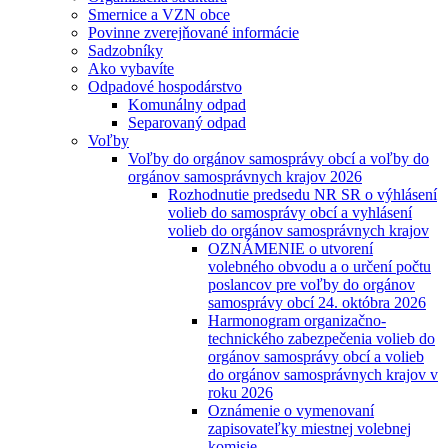
Smernice a VZN obce
Povinne zverejňované informácie
Sadzobníky
Ako vybavíte
Odpadové hospodárstvo
Komunálny odpad
Separovaný odpad
Voľby
Voľby do orgánov samosprávy obcí a voľby do
orgánov samosprávnych krajov 2026
Rozhodnutie predsedu NR SR o výhlásení
volieb do samosprávy obcí a vyhlásení
volieb do orgánov samosprávnych krajov
OZNÁMENIE o utvorení
volebného obvodu a o určení počtu
poslancov pre voľby do orgánov
samosprávy obcí 24. októbra 2026
Harmonogram organizačno-
technického zabezpečenia volieb do
orgánov samosprávy obcí a volieb
do orgánov samosprávnych krajov v
roku 2026
Oznámenie o vymenovaní
zapisovateľky miestnej volebnej
komisie