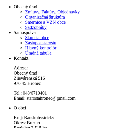
Obecný úrad
Zmluvy, Faktúry, Objednávky
Organizačná štruktúra
Smernice a VZN obce
Sadzobníky
Samospráva
Starosta obce
Zástupca starostu
Hlavný kontrolór
Úradná tabuľa
Kontakt
Adresa:
Obecný úrad
Zlievárenská 516
976 45 Hronec
Tel.: 048/6710401
Email: starostahronec@gmail.com
O obci
Kraj: Banskobystrický
Okres: Brezno
Rozloha: 3 515 ha