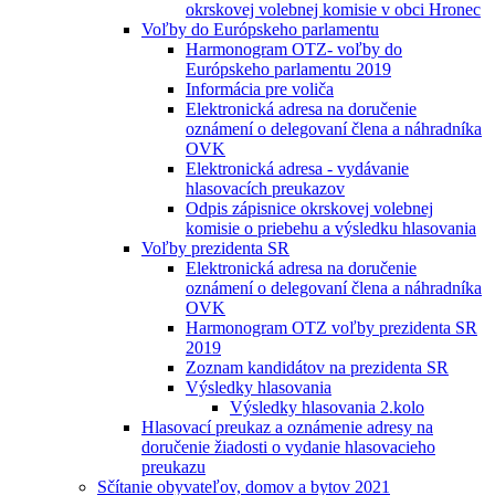
okrskovej volebnej komisie v obci Hronec
Voľby do Európskeho parlamentu
Harmonogram OTZ- voľby do
Európskeho parlamentu 2019
Informácia pre voliča
Elektronická adresa na doručenie
oznámení o delegovaní člena a náhradníka
OVK
Elektronická adresa - vydávanie
hlasovacích preukazov
Odpis zápisnice okrskovej volebnej
komisie o priebehu a výsledku hlasovania
Voľby prezidenta SR
Elektronická adresa na doručenie
oznámení o delegovaní člena a náhradníka
OVK
Harmonogram OTZ voľby prezidenta SR
2019
Zoznam kandidátov na prezidenta SR
Výsledky hlasovania
Výsledky hlasovania 2.kolo
Hlasovací preukaz a oznámenie adresy na
doručenie žiadosti o vydanie hlasovacieho
preukazu
Sčítanie obyvateľov, domov a bytov 2021