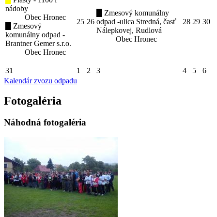
nádoby
Zmesový komunálny
Obec Hronec
25
26
odpad -ulica Stredná, časť
28
29
30
Zmesový
Nálepkovej, Rudlová
komunálny odpad -
Obec Hronec
Brantner Gemer s.r.o.
Obec Hronec
31
1
2
3
4
5
6
Kalendár zvozu odpadu
Fotogaléria
Náhodná fotogaléria