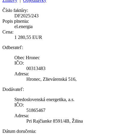
Zmluvy
|
Objednávky
Číslo faktúry:
DF2025/243
Popis plnenia:
el.energia
Cena:
1 280,55 EUR
Odberateľ:
Obec Hronec
IČO:
00313483
Adresa:
Hronec, Zlievárenská 516,
Dodávateľ:
Stredoslovenská energetika, a.s.
IČO:
51865467
Adresa:
Pri Rajčianke 8591/4B, Žilina
Dátum doručenia: