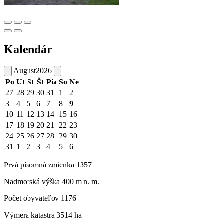
Kalendár
August
2026
Po
Ut
St
Št
Pia
So
Ne
27
28
29
30
31
1
2
3
4
5
6
7
8
9
10
11
12
13
14
15
16
17
18
19
20
21
22
23
24
25
26
27
28
29
30
31
1
2
3
4
5
6
Prvá písomná zmienka 1357
Nadmorská výška 400 m n. m.
Počet obyvateľov 1176
Výmera katastra 3514 ha