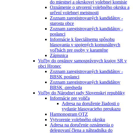
do miestnej a okrskovej volebnej komisie
Oznámenie o utvorení volebného okrsku a
určení volebnej meistnosti
Zoznam zaregistrovaných kandidátov -
starosta obce
Zoznam zaregistrovaných kandidátov -
poslanci
Informácie k špeciálnemu spôsobu
hlasovania v spojených komunálnych
voľbách pre osoby v karanténe
Zápisnica
Voľby do orgánov samosprávnych krajov SR v
obci Hronec
Zoznam zaregistrovaných kandidátov -
BBSK poslanci
Zoznam zaregistrovaných kandidátov
BBSK -predseda
Voľby do Národnej rady Slovenskej republiky
Informácie pre voliča
Adresa na doruženie žiadosti o
vydanie hlasovacieho preukazu
Harmonogram OTZ
Vytvorenie volebného okrsku
Adresa na doručenie oznámenia o
delegovaní člena a náhradníka do