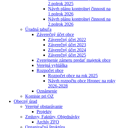
2.polrok 2025
Návrh plánu kontrolnej činnosti na
1.polrok 2026
Návrh plánu kontrolnej činnosti na
2.polrok 2026
Úradná tabuľa
Záverečný účet obce
Záverečný účet 2022
Záverečný účet 2023
Záverečný účet 2024
Záverečný účet 2025
Zverejnenie zámeru predať majetok obce
Verejná vyhláška
Rozpočet obce
Rozpočet obce na rok 2025
Návrh rozpočtu obce Hronec na roky
2026-2028
Oznámenie
Komisie pri OZ
Obecný úrad
Verejné obstarávanie
Projekty
Zmluvy, Faktúry, Objednávky
Archív ZFO
Organizačná štruktúra