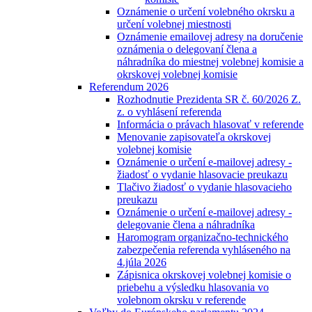
Oznámenie o určení volebného okrsku a
určení volebnej miestnosti
Oznámenie emailovej adresy na doručenie
oznámenia o delegovaní člena a
náhradníka do miestnej volebnej komisie a
okrskovej volebnej komisie
Referendum 2026
Rozhodnutie Prezidenta SR č. 60/2026 Z.
z. o vyhlásení referenda
Informácia o právach hlasovať v referende
Menovanie zapisovateľa okrskovej
volebnej komisie
Oznámenie o určení e-mailovej adresy -
žiadosť o vydanie hlasovacie preukazu
Tlačivo žiadosť o vydanie hlasovacieho
preukazu
Oznámenie o určení e-mailovej adresy -
delegovanie člena a náhradníka
Haromogram organizačno-technického
zabezpečenia referenda vyhláseného na
4.júla 2026
Zápisnica okrskovej volebnej komisie o
priebehu a výsledku hlasovania vo
volebnom okrsku v referende