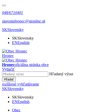
048/6710401
starostahronec@stonline.sk
SK
Slovensky
SK
Slovensky
EN
English
Hronec
Hronec
oficiálna stránka obce
Vytlačiť
Hľadaný výraz
Hľadať
rozšírené vyhľadávanie
SK
Slovensky
SK
Slovensky
EN
English
Obec