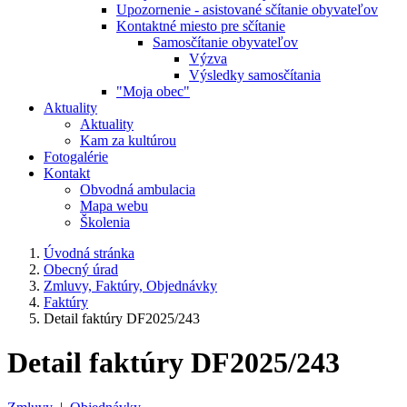
Upozornenie - asistované sčítanie obyvateľov
Kontaktné miesto pre sčítanie
Samosčítanie obyvateľov
Výzva
Výsledky samosčítania
"Moja obec"
Aktuality
Aktuality
Kam za kultúrou
Fotogalérie
Kontakt
Obvodná ambulacia
Mapa webu
Školenia
Úvodná stránka
Obecný úrad
Zmluvy, Faktúry, Objednávky
Faktúry
Detail faktúry DF2025/243
Detail faktúry DF2025/243