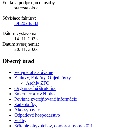
Funkcia podpisujúcej osoby:
starosta obce
Súvisiace faktúry:
DF2023/383
Dátum vystavenia:
14. 11. 2023
Dátum zverejnenia:
20. 11. 2023
Obecný úrad
Verejné obstarávanie
Zmluvy, Faktúry, Objednávky
Archív ZFO
Organizačná štruktúra
Smernice a VZN obce
Povinne zverejňované informácie
Sadzobníky
Ako vybavíte
Odpadové hospodárstvo
Voľby
Sčítanie obyvateľov, domov a bytov 2021