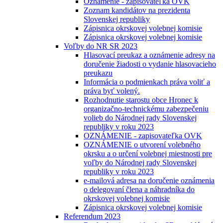
Oznámenie - zapisovateľka OVK
Zoznam kandidátov na prezidenta
Slovenskej republiky
Zápisnica okrskovej volebnej komisie
Zápisnica okrskovej volebnej komisie
Voľby do NR SR 2023
Hlasovací preukaz a oznámenie adresy na
doručenie žiadosti o vydanie hlasovacieho
preukazu
Informácia o podmienkach práva voliť a
práva byť volený.
Rozhodnutie starostu obce Hronec k
organizačno-technickému zabezpečeniu
volieb do Národnej rady Slovenskej
republiky v roku 2023
OZNÁMENIE - zapisovateľka OVK
OZNÁMENIE o utvorení volebného
okrsku a o určení volebnej miestnosti pre
voľby do Národnej rady Slovenskej
republiky v roku 2023
e-mailová adresa na doručenie oznámenia
o delegovaní člena a náhradníka do
okrskovej volebnej komisie
Zápisnica okrskovej volebnej komisie
Referendum 2023