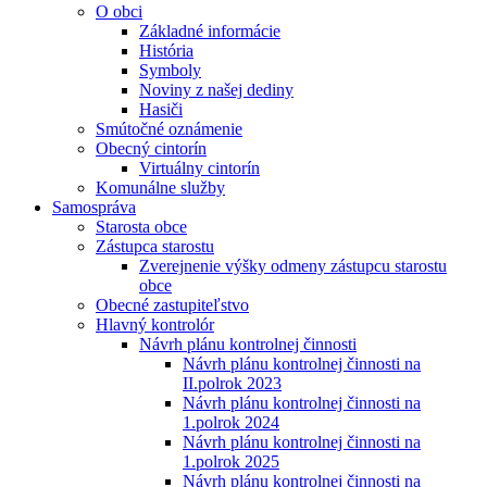
O obci
Základné informácie
História
Symboly
Noviny z našej dediny
Hasiči
Smútočné oznámenie
Obecný cintorín
Virtuálny cintorín
Komunálne služby
Samospráva
Starosta obce
Zástupca starostu
Zverejnenie výšky odmeny zástupcu starostu
obce
Obecné zastupiteľstvo
Hlavný kontrolór
Návrh plánu kontrolnej činnosti
Návrh plánu kontrolnej činnosti na
II.polrok 2023
Návrh plánu kontrolnej činnosti na
1.polrok 2024
Návrh plánu kontrolnej činnosti na
1.polrok 2025
Návrh plánu kontrolnej činnosti na