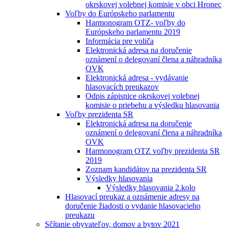
okrskovej volebnej komisie v obci Hronec
Voľby do Európskeho parlamentu
Harmonogram OTZ- voľby do
Európskeho parlamentu 2019
Informácia pre voliča
Elektronická adresa na doručenie
oznámení o delegovaní člena a náhradníka
OVK
Elektronická adresa - vydávanie
hlasovacích preukazov
Odpis zápisnice okrskovej volebnej
komisie o priebehu a výsledku hlasovania
Voľby prezidenta SR
Elektronická adresa na doručenie
oznámení o delegovaní člena a náhradníka
OVK
Harmonogram OTZ voľby prezidenta SR
2019
Zoznam kandidátov na prezidenta SR
Výsledky hlasovania
Výsledky hlasovania 2.kolo
Hlasovací preukaz a oznámenie adresy na
doručenie žiadosti o vydanie hlasovacieho
preukazu
Sčítanie obyvateľov, domov a bytov 2021