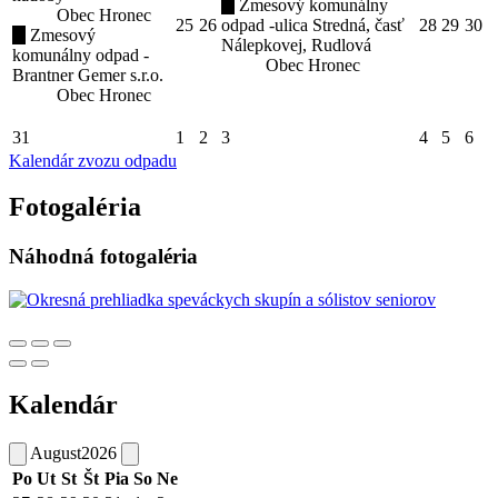
Zmesový komunálny
Obec Hronec
25
26
odpad -ulica Stredná, časť
28
29
30
Zmesový
Nálepkovej, Rudlová
komunálny odpad -
Obec Hronec
Brantner Gemer s.r.o.
Obec Hronec
31
1
2
3
4
5
6
Kalendár zvozu odpadu
Fotogaléria
Náhodná fotogaléria
Kalendár
August
2026
Po
Ut
St
Št
Pia
So
Ne