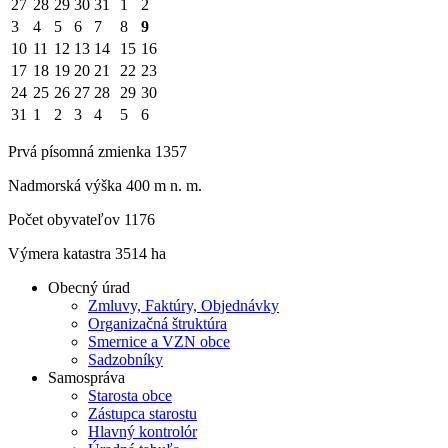
27
28
29
30
31
1
2
3
4
5
6
7
8
9
10
11
12
13
14
15
16
17
18
19
20
21
22
23
24
25
26
27
28
29
30
31
1
2
3
4
5
6
Prvá písomná zmienka 1357
Nadmorská výška 400 m n. m.
Počet obyvateľov 1176
Výmera katastra 3514 ha
Obecný úrad
Zmluvy, Faktúry, Objednávky
Organizačná štruktúra
Smernice a VZN obce
Sadzobníky
Samospráva
Starosta obce
Zástupca starostu
Hlavný kontrolór