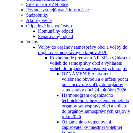
Smernice a VZN obce
Povinne zverejňované informácie
Sadzobníky
Ako vybavíte
Odpadové hospodárstvo
Komunálny odpad
Separovaný odpad
Voľby
Voľby do orgánov samosprávy obcí a voľby do
orgánov samosprávnych krajov 2026
Rozhodnutie predsedu NR SR o výhlásení
volieb do samosprávy obcí a vyhlásení
volieb do orgánov samosprávnych krajov
OZNÁMENIE o utvorení
volebného obvodu a o určení počtu
poslancov pre voľby do orgánov
samosprávy obcí 24. októbra 2026
Harmonogram organizačno-
technického zabezpečenia volieb do
orgánov samosprávy obcí a volieb
do orgánov samosprávnych krajov v
roku 2026
Oznámenie o vymenovaní
zapisovateľky miestnej volebnej
komisie