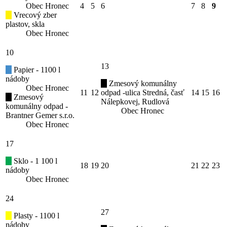
Obec Hronec
4
5
6
7
8
9
Vrecový zber
plastov, skla
Obec Hronec
10
13
Papier - 1100 l
nádoby
Zmesový komunálny
Obec Hronec
11
12
odpad -ulica Stredná, časť
14
15
16
Zmesový
Nálepkovej, Rudlová
komunálny odpad -
Obec Hronec
Brantner Gemer s.r.o.
Obec Hronec
17
Sklo - 1 100 l
18
19
20
21
22
23
nádoby
Obec Hronec
24
27
Plasty - 1100 l
nádoby