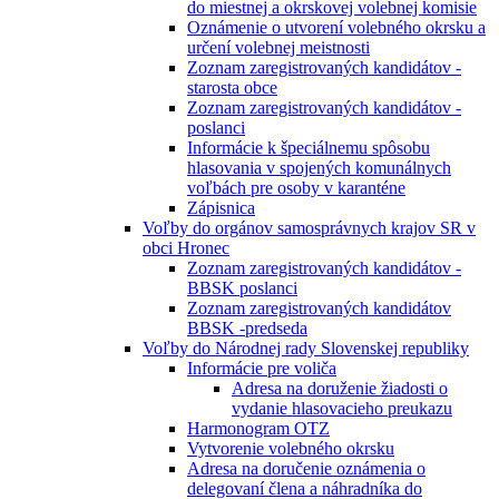
do miestnej a okrskovej volebnej komisie
Oznámenie o utvorení volebného okrsku a
určení volebnej meistnosti
Zoznam zaregistrovaných kandidátov -
starosta obce
Zoznam zaregistrovaných kandidátov -
poslanci
Informácie k špeciálnemu spôsobu
hlasovania v spojených komunálnych
voľbách pre osoby v karanténe
Zápisnica
Voľby do orgánov samosprávnych krajov SR v
obci Hronec
Zoznam zaregistrovaných kandidátov -
BBSK poslanci
Zoznam zaregistrovaných kandidátov
BBSK -predseda
Voľby do Národnej rady Slovenskej republiky
Informácie pre voliča
Adresa na doruženie žiadosti o
vydanie hlasovacieho preukazu
Harmonogram OTZ
Vytvorenie volebného okrsku
Adresa na doručenie oznámenia o
delegovaní člena a náhradníka do