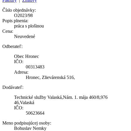
Faktúry
|
Zmluvy
Číslo objednávky:
O2023/98
Popis plnenia:
práca s plošinou
Cena:
Neuvedené
Odberateľ:
Obec Hronec
IČO:
00313483
Adresa:
Hronec, Zlievárenská 516,
Dodávateľ:
Technické služby Valaská,Nám. 1. mája 460/8,976
46,Valaská
IČO:
50623664
Meno podpisujúcej osoby:
Bohuslav Nemky