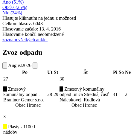
Áno (51%)
Občas (25%)
Nie (24%)
Hlasujte kliknutím na jednu z možností
Celkom hlasov: 6043
Hlasovanie začalo: 13. 4. 2016
Hlasovanie končí: neobmedzené
zoznam všetkých ankiet
Zvoz odpadu
August
2026
Po
Ut
St
Št
Pi
So
Ne
27
30
Zmesový
Zmesový komunálny
komunálny odpad -
28
29
odpad -ulica Stredná, časť
31
1
2
Brantner Gemer s.r.o.
Nálepkovej, Rudlová
Obec Hronec
Obec Hronec
3
Plasty - 1100 l
nádoby