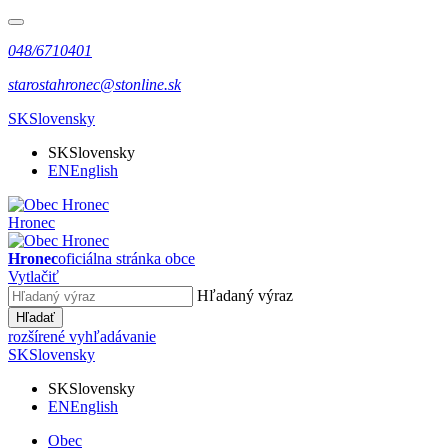
048/6710401
starostahronec@stonline.sk
SK
Slovensky
SK
Slovensky
EN
English
Hronec
Hronec
oficiálna stránka obce
Vytlačiť
Hľadaný výraz
Hľadať
rozšírené vyhľadávanie
SK
Slovensky
SK
Slovensky
EN
English
Obec