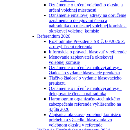
Oznámenie o určení volebného okrsku a
určení volebnej miestnosti
Oznámenie emailovej adresy na doručenie
oznámenia o delegovaní člena a
náhradníka do miestnej volebnej komisie a
okrskovej volebnej komisie
Referendum 2026
Rozhodnutie Prezidenta SR č. 60/2026 Z.
z. o vyhlásení referenda
Informácia o právach hlasovať v referende
Menovanie zapisovateľa okrskovej
volebnej komisie
Oznámenie o určení e-mailovej adresy -
žiadosť o vydanie hlasovacie preukazu
Tlačivo žiadosť o vydanie hlasovacieho
preukazu
Oznámenie o určení e-mailovej adresy -
delegovanie člena a náhradníka
Haromogram organizačno-technického
zabezpečenia referenda vyhláseného na
4.júla 2026
Zápisnica okrskovej volebnej komisie o
priebehu a výsledku hlasovania vo
volebnom okrsku v referende