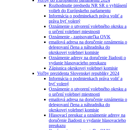
Voľby do Európskeho parlamentu 2024
Rozhodnutie predsedu NR SR o vyhlásení
volieb do Európskeho parlamentu
Informácia o podminekach práva voliť a
práva byť volený
Oznámenie o utvorení volebného okrsku a
o určení volebnej miestnosti
Oznámenie - zapisovateľka OVK
emailová adresa na doručenie oznámenia o
delegovaní člena a náhradníka do
okrskovej volebnej komisie
Oznámenie adresy na doručenie žiadosti o
vydanie hlasovacieho preukazu
Zápisnica okrskovej volebnej komisie
Voľby prezidenta Slovenskej republiky 2024
Informácia o podmienkach práva voliť a
byť volený
Oznámenie o utvorení volebného okrsku a
o určení volebnej miestnosti
emailová adresa na doručenie oznámenia o
delegovaní člena a náhradníka do
okrskovej volebnej komisie
Hlasovací preukaz a oznámenie adresy na
doručenie žiadosti o vydanie hlasovacieho
preukazu