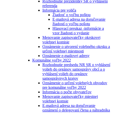
Rozhodnutie prezidentky SR o vyhlásení
referenda
Informácia pre voliča
Žiadosť o voľbu poštou
E-mailová adresa na doručovanie
žiadostí o voľbu pošotu
Hlasovací preukaz -informácie a
vzor žiadosti o vydanie
Menovanie zapisovateľky okrskovej
volebnej komisie
Oznámenie o utvorení volebného okrsku a
určení volebnej miestnosti
Oznámenie e-mailovej adresy
Komunálne voľby 2022
Rozhodnutie predsedu NR SR o vyhlásení
volieb do orgánov samosprávy obcí a o
vyhlásení volieb do orgánov
samosprávnych krajov
Oznámenie o určení volebných obvodov
pre komunálne voľby 2022
Informácia o počte obyvateľov
Menovanie zapisovateľky miestnej
volebnej komsie
E-mailová adresa na doručovanie
oznámení o delegovaní člena a náhradníka