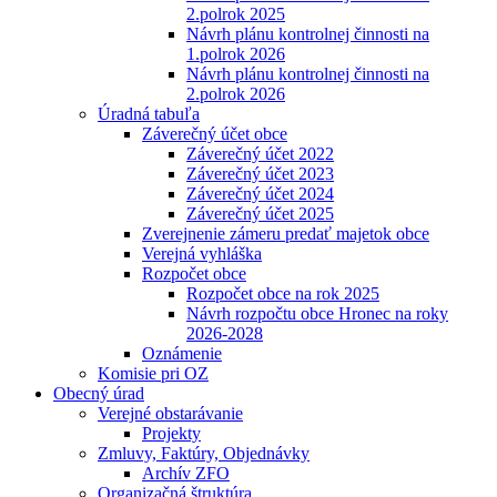
2.polrok 2025
Návrh plánu kontrolnej činnosti na
1.polrok 2026
Návrh plánu kontrolnej činnosti na
2.polrok 2026
Úradná tabuľa
Záverečný účet obce
Záverečný účet 2022
Záverečný účet 2023
Záverečný účet 2024
Záverečný účet 2025
Zverejnenie zámeru predať majetok obce
Verejná vyhláška
Rozpočet obce
Rozpočet obce na rok 2025
Návrh rozpočtu obce Hronec na roky
2026-2028
Oznámenie
Komisie pri OZ
Obecný úrad
Verejné obstarávanie
Projekty
Zmluvy, Faktúry, Objednávky
Archív ZFO
Organizačná štruktúra