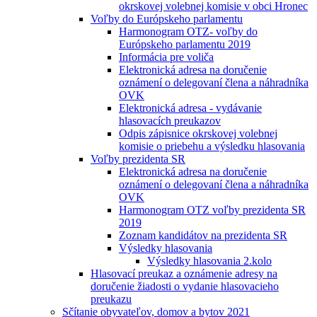
okrskovej volebnej komisie v obci Hronec
Voľby do Európskeho parlamentu
Harmonogram OTZ- voľby do
Európskeho parlamentu 2019
Informácia pre voliča
Elektronická adresa na doručenie
oznámení o delegovaní člena a náhradníka
OVK
Elektronická adresa - vydávanie
hlasovacích preukazov
Odpis zápisnice okrskovej volebnej
komisie o priebehu a výsledku hlasovania
Voľby prezidenta SR
Elektronická adresa na doručenie
oznámení o delegovaní člena a náhradníka
OVK
Harmonogram OTZ voľby prezidenta SR
2019
Zoznam kandidátov na prezidenta SR
Výsledky hlasovania
Výsledky hlasovania 2.kolo
Hlasovací preukaz a oznámenie adresy na
doručenie žiadosti o vydanie hlasovacieho
preukazu
Sčítanie obyvateľov, domov a bytov 2021