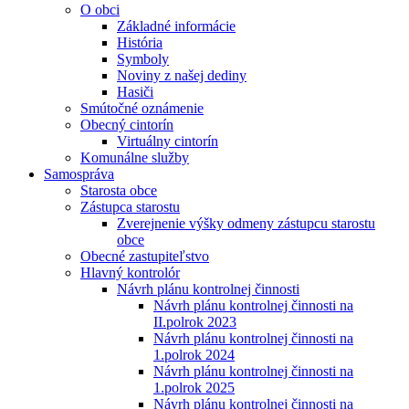
O obci
Základné informácie
História
Symboly
Noviny z našej dediny
Hasiči
Smútočné oznámenie
Obecný cintorín
Virtuálny cintorín
Komunálne služby
Samospráva
Starosta obce
Zástupca starostu
Zverejnenie výšky odmeny zástupcu starostu
obce
Obecné zastupiteľstvo
Hlavný kontrolór
Návrh plánu kontrolnej činnosti
Návrh plánu kontrolnej činnosti na
II.polrok 2023
Návrh plánu kontrolnej činnosti na
1.polrok 2024
Návrh plánu kontrolnej činnosti na
1.polrok 2025
Návrh plánu kontrolnej činnosti na