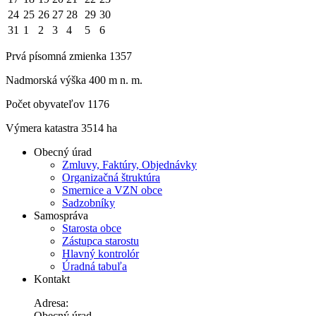
24
25
26
27
28
29
30
31
1
2
3
4
5
6
Prvá písomná zmienka 1357
Nadmorská výška 400 m n. m.
Počet obyvateľov 1176
Výmera katastra 3514 ha
Obecný úrad
Zmluvy, Faktúry, Objednávky
Organizačná štruktúra
Smernice a VZN obce
Sadzobníky
Samospráva
Starosta obce
Zástupca starostu
Hlavný kontrolór
Úradná tabuľa
Kontakt
Adresa:
Obecný úrad