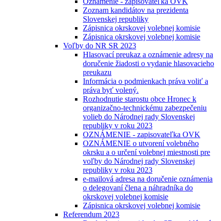
Oznámenie - zapisovateľka OVK
Zoznam kandidátov na prezidenta
Slovenskej republiky
Zápisnica okrskovej volebnej komisie
Zápisnica okrskovej volebnej komisie
Voľby do NR SR 2023
Hlasovací preukaz a oznámenie adresy na
doručenie žiadosti o vydanie hlasovacieho
preukazu
Informácia o podmienkach práva voliť a
práva byť volený.
Rozhodnutie starostu obce Hronec k
organizačno-technickému zabezpečeniu
volieb do Národnej rady Slovenskej
republiky v roku 2023
OZNÁMENIE - zapisovateľka OVK
OZNÁMENIE o utvorení volebného
okrsku a o určení volebnej miestnosti pre
voľby do Národnej rady Slovenskej
republiky v roku 2023
e-mailová adresa na doručenie oznámenia
o delegovaní člena a náhradníka do
okrskovej volebnej komisie
Zápisnica okrskovej volebnej komisie
Referendum 2023