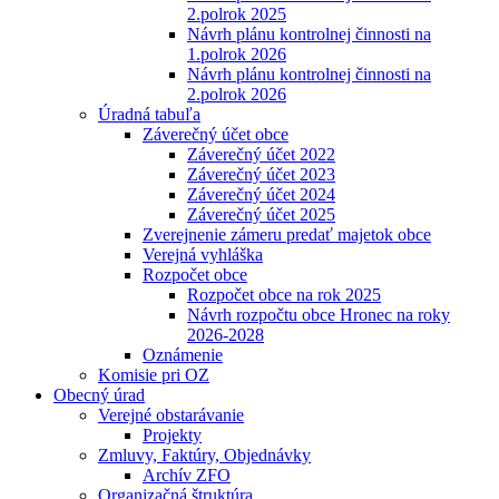
2.polrok 2025
Návrh plánu kontrolnej činnosti na
1.polrok 2026
Návrh plánu kontrolnej činnosti na
2.polrok 2026
Úradná tabuľa
Záverečný účet obce
Záverečný účet 2022
Záverečný účet 2023
Záverečný účet 2024
Záverečný účet 2025
Zverejnenie zámeru predať majetok obce
Verejná vyhláška
Rozpočet obce
Rozpočet obce na rok 2025
Návrh rozpočtu obce Hronec na roky
2026-2028
Oznámenie
Komisie pri OZ
Obecný úrad
Verejné obstarávanie
Projekty
Zmluvy, Faktúry, Objednávky
Archív ZFO
Organizačná štruktúra