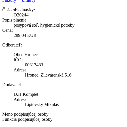
Faktúry
|
Zmluvy
Číslo objednávky:
O2024/4
Popis plnenia:
posypová soľ, hygienické potreby
Cena:
289,04 EUR
Odberateľ:
Obec Hronec
IČO:
00313483
Adresa:
Hronec, Zlievárenská 516,
Dodávateľ:
D.H.Komplet
Adresa:
Liptovský Mikuláš
Meno podpisujúcej osoby:
Funkcia podpisujúcej osoby: