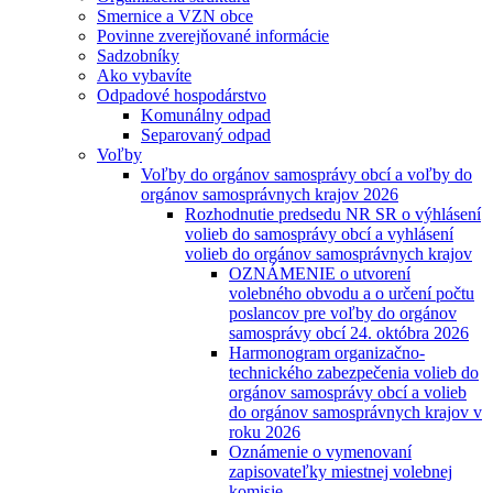
Smernice a VZN obce
Povinne zverejňované informácie
Sadzobníky
Ako vybavíte
Odpadové hospodárstvo
Komunálny odpad
Separovaný odpad
Voľby
Voľby do orgánov samosprávy obcí a voľby do
orgánov samosprávnych krajov 2026
Rozhodnutie predsedu NR SR o výhlásení
volieb do samosprávy obcí a vyhlásení
volieb do orgánov samosprávnych krajov
OZNÁMENIE o utvorení
volebného obvodu a o určení počtu
poslancov pre voľby do orgánov
samosprávy obcí 24. októbra 2026
Harmonogram organizačno-
technického zabezpečenia volieb do
orgánov samosprávy obcí a volieb
do orgánov samosprávnych krajov v
roku 2026
Oznámenie o vymenovaní
zapisovateľky miestnej volebnej
komisie