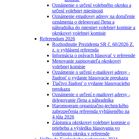
Oznámenie o určení volebného okrsku a
určení volebnej miestnosti
Oznámenie emailovej adresy na doručenie
oznámenia o delegovaní člena a
náhradníka do miestnej volebnej komisie a
okrskovej volebnej komisie
Referendum 2026
Rozhodnutie Prezidenta SR č. 60/2026 Z.
z. o vyhlásení referenda
Informácia o právach hlasovať v referende
Menovanie zapisovateľa okrskovej
volebnej komisie
Oznámenie o určení e-mailovej adresy -
žiadosť o vydanie hlasovacie preukazu
Tlačivo žiadosť o vydanie hlasovacieho
preukazu
Oznámenie o určení e-mailovej adresy -
delegovanie člena a náhradníka
Haromogram organizačno-technického
zabezpečenia referenda vyhláseného na
4.júla 2026
Zápisnica okrskovej volebnej komisie o
priebehu a výsledku hlasovania vo
volebnom okrsku v referende