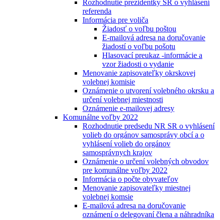
Rozhodnutie prezidentky SR o vyhlásení
referenda
Informácia pre voliča
Žiadosť o voľbu poštou
E-mailová adresa na doručovanie
žiadostí o voľbu pošotu
Hlasovací preukaz -informácie a
vzor žiadosti o vydanie
Menovanie zapisovateľky okrskovej
volebnej komisie
Oznámenie o utvorení volebného okrsku a
určení volebnej miestnosti
Oznámenie e-mailovej adresy
Komunálne voľby 2022
Rozhodnutie predsedu NR SR o vyhlásení
volieb do orgánov samosprávy obcí a o
vyhlásení volieb do orgánov
samosprávnych krajov
Oznámenie o určení volebných obvodov
pre komunálne voľby 2022
Informácia o počte obyvateľov
Menovanie zapisovateľky miestnej
volebnej komsie
E-mailová adresa na doručovanie
oznámení o delegovaní člena a náhradníka