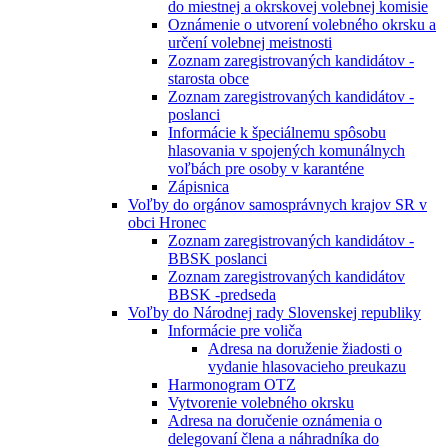
do miestnej a okrskovej volebnej komisie
Oznámenie o utvorení volebného okrsku a
určení volebnej meistnosti
Zoznam zaregistrovaných kandidátov -
starosta obce
Zoznam zaregistrovaných kandidátov -
poslanci
Informácie k špeciálnemu spôsobu
hlasovania v spojených komunálnych
voľbách pre osoby v karanténe
Zápisnica
Voľby do orgánov samosprávnych krajov SR v
obci Hronec
Zoznam zaregistrovaných kandidátov -
BBSK poslanci
Zoznam zaregistrovaných kandidátov
BBSK -predseda
Voľby do Národnej rady Slovenskej republiky
Informácie pre voliča
Adresa na doruženie žiadosti o
vydanie hlasovacieho preukazu
Harmonogram OTZ
Vytvorenie volebného okrsku
Adresa na doručenie oznámenia o
delegovaní člena a náhradníka do