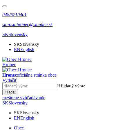
048/6710401
starostahronec@stonline.sk
SK
Slovensky
SK
Slovensky
EN
English
Hronec
Hronec
oficiálna stránka obce
Vytlačiť
Hľadaný výraz
Hľadať
rozšírené vyhľadávanie
SK
Slovensky
SK
Slovensky
EN
English
Obec