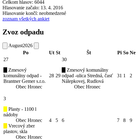
Celkom hlasov: 6044
Hlasovanie začalo: 13. 4. 2016
Hlasovanie končí: neobmedzené
zoznam všetkých ankiet
Zvoz odpadu
August
2026
Po
Ut
St
Št
Pi
So
Ne
27
30
Zmesový
Zmesový komunálny
komunálny odpad -
28
29
odpad -ulica Stredná, časť
31
1
2
Brantner Gemer s.r.o.
Nálepkovej, Rudlová
Obec Hronec
Obec Hronec
3
Plasty - 1100 l
nádoby
Obec Hronec
4
5
6
7
8
9
Vrecový zber
plastov, skla
Obec Hronec