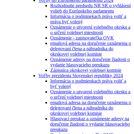
Voľby do Európskeho parlamentu 2024
Rozhodnutie predsedu NR SR o vyhlásení
volieb do Európskeho parlamentu
Informácia o podminekach práva voliť a
práva byť volený
Oznámenie o utvorení volebného okrsku a
o určení volebnej miestnosti
Oznámenie - zapisovateľka OVK
emailová adresa na doručenie oznámenia o
delegovaní člena a náhradníka do
okrskovej volebnej komisie
Oznámenie adresy na doručenie žiadosti o
vydanie hlasovacieho preukazu
Zápisnica okrskovej volebnej komisie
Voľby prezidenta Slovenskej republiky 2024
Informácia o podmienkach práva voliť a
byť volený
Oznámenie o utvorení volebného okrsku a
o určení volebnej miestnosti
emailová adresa na doručenie oznámenia o
delegovaní člena a náhradníka do
okrskovej volebnej komisie
Hlasovací preukaz a oznámenie adresy na
doručenie žiadosti o vydanie hlasovacieho
preukazu