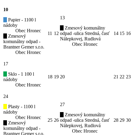
10
13
Papier - 1100 l
nádoby
Zmesový komunálny
Obec Hronec
11
12
odpad -ulica Stredná, časť
14
15
16
Zmesový
Nálepkovej, Rudlová
komunálny odpad -
Obec Hronec
Brantner Gemer s.r.o.
Obec Hronec
17
Sklo - 1 100 l
18
19
20
21
22
23
nádoby
Obec Hronec
24
27
Plasty - 1100 l
nádoby
Zmesový komunálny
Obec Hronec
25
26
odpad -ulica Stredná, časť
28
29
30
Zmesový
Nálepkovej, Rudlová
komunálny odpad -
Obec Hronec
Brantner Gemer s.r.o.