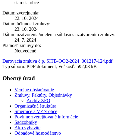
starosta obce
Dátum zverejnenia:
22. 10. 2024
Dátum účinnosti zmluvy:
23. 10. 2024
Dátum uzatvorenia/udelenia súhlasu s uzatvorením zmluvy:
24. 7. 2024
Platnosť zmluvy do:
Neuvedené
Darovacia zmluva č.p. SITB-OO2-2024_001217-124.pdf
Typ súboru: PDF dokument, Veľkosť: 592,03 kB
Obecný úrad
Verejné obstarávanie
Zmluvy, Faktúry, Objednávky
Archív ZFO
Organizačná štruktúra
Smernice a VZN obce
Povinne zverejňované informácie
Sadzobníky
Ako vybavíte
Odpadové hospodárstvo