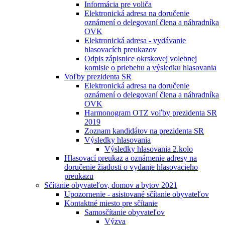
Informácia pre voliča
Elektronická adresa na doručenie
oznámení o delegovaní člena a náhradníka
OVK
Elektronická adresa - vydávanie
hlasovacích preukazov
Odpis zápisnice okrskovej volebnej
komisie o priebehu a výsledku hlasovania
Voľby prezidenta SR
Elektronická adresa na doručenie
oznámení o delegovaní člena a náhradníka
OVK
Harmonogram OTZ voľby prezidenta SR
2019
Zoznam kandidátov na prezidenta SR
Výsledky hlasovania
Výsledky hlasovania 2.kolo
Hlasovací preukaz a oznámenie adresy na
doručenie žiadosti o vydanie hlasovacieho
preukazu
Sčítanie obyvateľov, domov a bytov 2021
Upozornenie - asistované sčítanie obyvateľov
Kontaktné miesto pre sčítanie
Samosčítanie obyvateľov
Výzva