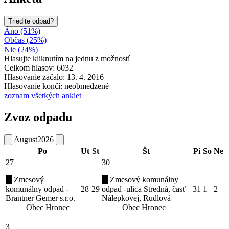
Triedite odpad?
Áno (51%)
Občas (25%)
Nie (24%)
Hlasujte kliknutím na jednu z možností
Celkom hlasov: 6032
Hlasovanie začalo: 13. 4. 2016
Hlasovanie končí: neobmedzené
zoznam všetkých ankiet
Zvoz odpadu
August
2026
Po
Ut
St
Št
Pi
So
Ne
27
30
Zmesový
Zmesový komunálny
komunálny odpad -
28
29
odpad -ulica Stredná, časť
31
1
2
Brantner Gemer s.r.o.
Nálepkovej, Rudlová
Obec Hronec
Obec Hronec
3