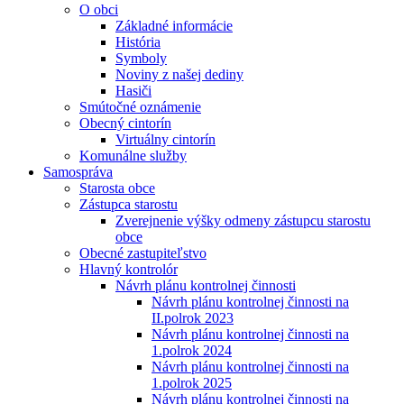
O obci
Základné informácie
História
Symboly
Noviny z našej dediny
Hasiči
Smútočné oznámenie
Obecný cintorín
Virtuálny cintorín
Komunálne služby
Samospráva
Starosta obce
Zástupca starostu
Zverejnenie výšky odmeny zástupcu starostu
obce
Obecné zastupiteľstvo
Hlavný kontrolór
Návrh plánu kontrolnej činnosti
Návrh plánu kontrolnej činnosti na
II.polrok 2023
Návrh plánu kontrolnej činnosti na
1.polrok 2024
Návrh plánu kontrolnej činnosti na
1.polrok 2025
Návrh plánu kontrolnej činnosti na