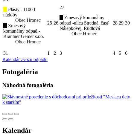
27
Plasty - 1100 l
nádoby
Zmesový komunálny
Obec Hronec
25
26
odpad -ulica Stredná, časť
28
29
30
Zmesový
Nálepkovej, Rudlová
komunálny odpad -
Obec Hronec
Brantner Gemer s.r.o.
Obec Hronec
31
1
2
3
4
5
6
Kalendár zvozu odpadu
Fotogaléria
Náhodná fotogaléria
Kalendár