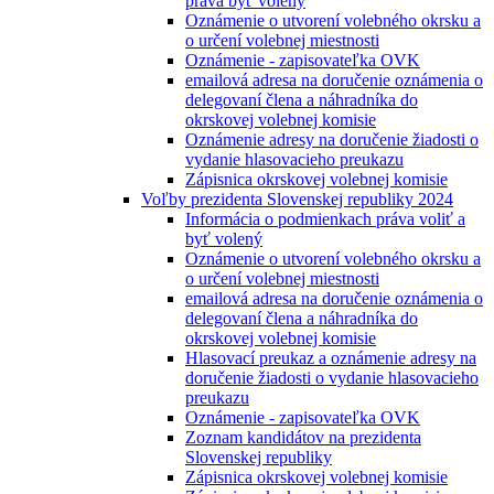
práva byť volený
Oznámenie o utvorení volebného okrsku a
o určení volebnej miestnosti
Oznámenie - zapisovateľka OVK
emailová adresa na doručenie oznámenia o
delegovaní člena a náhradníka do
okrskovej volebnej komisie
Oznámenie adresy na doručenie žiadosti o
vydanie hlasovacieho preukazu
Zápisnica okrskovej volebnej komisie
Voľby prezidenta Slovenskej republiky 2024
Informácia o podmienkach práva voliť a
byť volený
Oznámenie o utvorení volebného okrsku a
o určení volebnej miestnosti
emailová adresa na doručenie oznámenia o
delegovaní člena a náhradníka do
okrskovej volebnej komisie
Hlasovací preukaz a oznámenie adresy na
doručenie žiadosti o vydanie hlasovacieho
preukazu
Oznámenie - zapisovateľka OVK
Zoznam kandidátov na prezidenta
Slovenskej republiky
Zápisnica okrskovej volebnej komisie