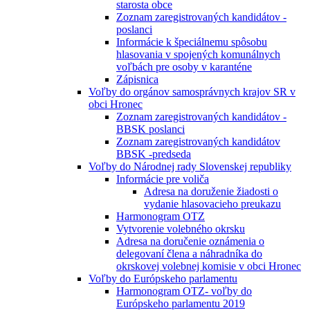
starosta obce
Zoznam zaregistrovaných kandidátov -
poslanci
Informácie k špeciálnemu spôsobu
hlasovania v spojených komunálnych
voľbách pre osoby v karanténe
Zápisnica
Voľby do orgánov samosprávnych krajov SR v
obci Hronec
Zoznam zaregistrovaných kandidátov -
BBSK poslanci
Zoznam zaregistrovaných kandidátov
BBSK -predseda
Voľby do Národnej rady Slovenskej republiky
Informácie pre voliča
Adresa na doruženie žiadosti o
vydanie hlasovacieho preukazu
Harmonogram OTZ
Vytvorenie volebného okrsku
Adresa na doručenie oznámenia o
delegovaní člena a náhradníka do
okrskovej volebnej komisie v obci Hronec
Voľby do Európskeho parlamentu
Harmonogram OTZ- voľby do
Európskeho parlamentu 2019