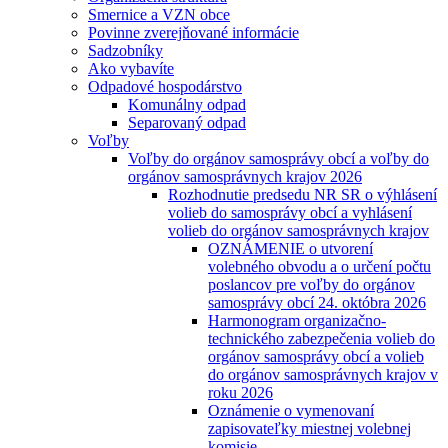
Smernice a VZN obce
Povinne zverejňované informácie
Sadzobníky
Ako vybavíte
Odpadové hospodárstvo
Komunálny odpad
Separovaný odpad
Voľby
Voľby do orgánov samosprávy obcí a voľby do
orgánov samosprávnych krajov 2026
Rozhodnutie predsedu NR SR o výhlásení
volieb do samosprávy obcí a vyhlásení
volieb do orgánov samosprávnych krajov
OZNÁMENIE o utvorení
volebného obvodu a o určení počtu
poslancov pre voľby do orgánov
samosprávy obcí 24. októbra 2026
Harmonogram organizačno-
technického zabezpečenia volieb do
orgánov samosprávy obcí a volieb
do orgánov samosprávnych krajov v
roku 2026
Oznámenie o vymenovaní
zapisovateľky miestnej volebnej
komisie