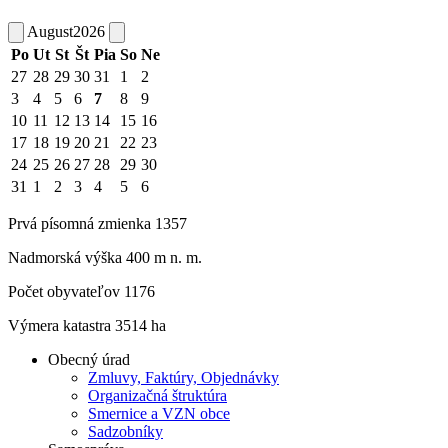
August
2026
Po
Ut
St
Št
Pia
So
Ne
27
28
29
30
31
1
2
3
4
5
6
7
8
9
10
11
12
13
14
15
16
17
18
19
20
21
22
23
24
25
26
27
28
29
30
31
1
2
3
4
5
6
Prvá písomná zmienka 1357
Nadmorská výška 400 m n. m.
Počet obyvateľov 1176
Výmera katastra 3514 ha
Obecný úrad
Zmluvy, Faktúry, Objednávky
Organizačná štruktúra
Smernice a VZN obce
Sadzobníky