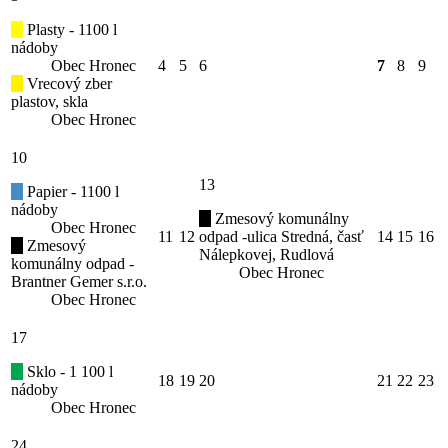
Plasty - 1100 l
nádoby
Obec Hronec
4
5
6
7
8
9
Vrecový zber
plastov, skla
Obec Hronec
10
13
Papier - 1100 l
nádoby
Zmesový komunálny
Obec Hronec
11
12
odpad -ulica Stredná, časť
14
15
16
Zmesový
Nálepkovej, Rudlová
komunálny odpad -
Obec Hronec
Brantner Gemer s.r.o.
Obec Hronec
17
Sklo - 1 100 l
18
19
20
21
22
23
nádoby
Obec Hronec
24