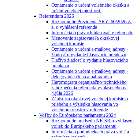
Oznámenie o určení volebného okrsku a
určení volebnej miestnosti
Referendum 2026
Rozhodnutie Prezidenta SR č. 60/2026 Z.
z. o vyhlásení referenda
Informácia o právach hlasovať v referende
Menovanie zapisovateľa okrskovej
volebnej komisie
Oznámenie o určení e-mailovej adresy -
žiadosť o vydanie hlasovacie preukazu
Tlačivo žiadosť o vydanie hlasovacieho
preukazu
Oznámenie o určení e-mailovej adresy -
delegovanie člena a náhradníka
Haromogram organizačno-technického
zabezpečenia referenda vyhláseného na
4.júla 2026
Zápisnica okrskovej volebnej komisie o
priebehu a výsledku hlasovania vo
volebnom okrsku v referende
Voľby do Európskeho parlamentu 2024
Rozhodnutie predsedu NR SR o vyhlásení
volieb do Európskeho parlamentu
Informácia o podminekach práva voliť a