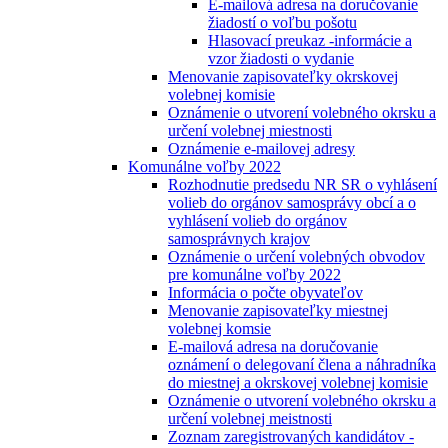
E-mailová adresa na doručovanie
žiadostí o voľbu pošotu
Hlasovací preukaz -informácie a
vzor žiadosti o vydanie
Menovanie zapisovateľky okrskovej
volebnej komisie
Oznámenie o utvorení volebného okrsku a
určení volebnej miestnosti
Oznámenie e-mailovej adresy
Komunálne voľby 2022
Rozhodnutie predsedu NR SR o vyhlásení
volieb do orgánov samosprávy obcí a o
vyhlásení volieb do orgánov
samosprávnych krajov
Oznámenie o určení volebných obvodov
pre komunálne voľby 2022
Informácia o počte obyvateľov
Menovanie zapisovateľky miestnej
volebnej komsie
E-mailová adresa na doručovanie
oznámení o delegovaní člena a náhradníka
do miestnej a okrskovej volebnej komisie
Oznámenie o utvorení volebného okrsku a
určení volebnej meistnosti
Zoznam zaregistrovaných kandidátov -