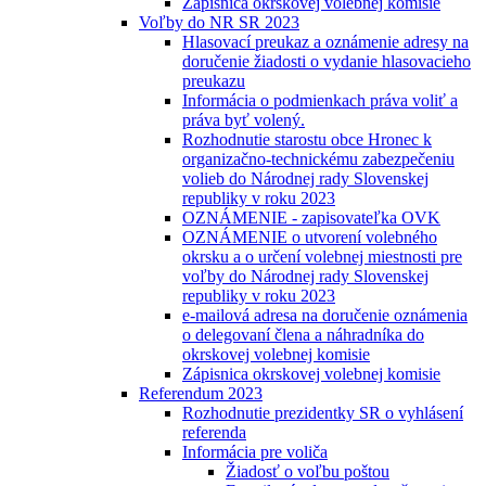
Zápisnica okrskovej volebnej komisie
Voľby do NR SR 2023
Hlasovací preukaz a oznámenie adresy na
doručenie žiadosti o vydanie hlasovacieho
preukazu
Informácia o podmienkach práva voliť a
práva byť volený.
Rozhodnutie starostu obce Hronec k
organizačno-technickému zabezpečeniu
volieb do Národnej rady Slovenskej
republiky v roku 2023
OZNÁMENIE - zapisovateľka OVK
OZNÁMENIE o utvorení volebného
okrsku a o určení volebnej miestnosti pre
voľby do Národnej rady Slovenskej
republiky v roku 2023
e-mailová adresa na doručenie oznámenia
o delegovaní člena a náhradníka do
okrskovej volebnej komisie
Zápisnica okrskovej volebnej komisie
Referendum 2023
Rozhodnutie prezidentky SR o vyhlásení
referenda
Informácia pre voliča
Žiadosť o voľbu poštou