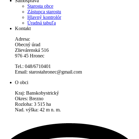
Samospráva
Starosta obce
Zástupca starostu
Hlavný kontrolór
Úradná tabuľa
Kontakt
Adresa:
Obecný úrad
Zlievárenská 516
976 45 Hronec
Tel.: 048/6710401
Email: starostahronec@gmail.com
O obci
Kraj: Banskobystrický
Okres: Brezno
Rozloha: 3 515 ha
Nad. výška: 42 m n. m.