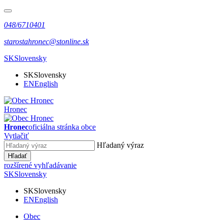
048/6710401
starostahronec@stonline.sk
SK
Slovensky
SK
Slovensky
EN
English
Hronec
Hronec
oficiálna stránka obce
Vytlačiť
Hľadaný výraz
Hľadať
rozšírené vyhľadávanie
SK
Slovensky
SK
Slovensky
EN
English
Obec