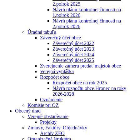
2.polrok 2025
Návrh plánu kontrolnej činnosti na
1.polrok 2026
Návrh plánu kontrolnej činnosti na
2.polrok 2026
Úradná tabuľa
Záverečný účet obce
Záverečný účet 2022
Záverečný účet 2023
Záverečný účet 2024
Záverečný účet 2025
Zverejnenie zámeru predať majetok obce
Verejná vyhláška
Rozpočet obce
Rozpočet obce na rok 2025
Návrh rozpočtu obce Hronec na roky
2026-2028
Oznámenie
Komisie pri OZ
Obecný úrad
Verejné obstarávanie
Projekty
Zmluvy, Faktúry, Objednávky
Archív ZFO
Organizačná štruktúra