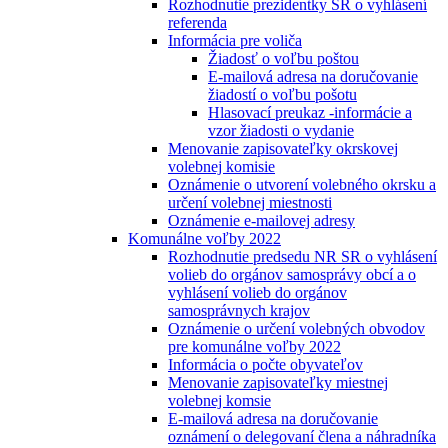
Rozhodnutie prezidentky SR o vyhlásení
referenda
Informácia pre voliča
Žiadosť o voľbu poštou
E-mailová adresa na doručovanie
žiadostí o voľbu pošotu
Hlasovací preukaz -informácie a
vzor žiadosti o vydanie
Menovanie zapisovateľky okrskovej
volebnej komisie
Oznámenie o utvorení volebného okrsku a
určení volebnej miestnosti
Oznámenie e-mailovej adresy
Komunálne voľby 2022
Rozhodnutie predsedu NR SR o vyhlásení
volieb do orgánov samosprávy obcí a o
vyhlásení volieb do orgánov
samosprávnych krajov
Oznámenie o určení volebných obvodov
pre komunálne voľby 2022
Informácia o počte obyvateľov
Menovanie zapisovateľky miestnej
volebnej komsie
E-mailová adresa na doručovanie
oznámení o delegovaní člena a náhradníka