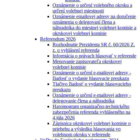
Oznámenie o určení volebného okrsku a
určení volebnej miestnosti
Oznámenie emailovej adresy na doručenie
oznámenia o delegovaní člena a
náhradníka do miestnej volebnej komisie a
okrskovej volebnej komisie
Referendum 2026
Rozhodnutie Prezidenta SR č. 60/2026 Z.
z. o vyhlásení referenda
Informácia o právach hlasovať v referende
Menovanie zapisovateľa okrskovej
volebnej komisie
Oznámenie o určení e-mailovej adresy -
žiadosť o vydanie hlasovacie preukazu
Tlačivo žiadosť o vydanie hlasovacieho
preukazu
Oznámenie o určení e-mailovej adresy -
delegovanie člena a náhradníka
Haromogram organizačno-technického
zabezpečenia referenda vyhláseného na
4.júla 2026
Zápisnica okrskovej volebnej komisie o
priebehu a výsledku hlasovania vo
volebnom okrsku v referende