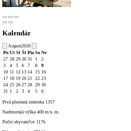
Kalendár
August
2026
Po
Ut
St
Št
Pia
So
Ne
27
28
29
30
31
1
2
3
4
5
6
7
8
9
10
11
12
13
14
15
16
17
18
19
20
21
22
23
24
25
26
27
28
29
30
31
1
2
3
4
5
6
Prvá písomná zmienka 1357
Nadmorská výška 400 m n. m.
Počet obyvateľov 1176