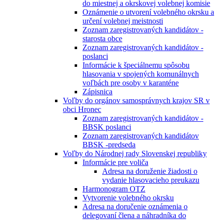
do miestnej a okrskovej volebnej komisie
Oznámenie o utvorení volebného okrsku a
určení volebnej meistnosti
Zoznam zaregistrovaných kandidátov -
starosta obce
Zoznam zaregistrovaných kandidátov -
poslanci
Informácie k špeciálnemu spôsobu
hlasovania v spojených komunálnych
voľbách pre osoby v karanténe
Zápisnica
Voľby do orgánov samosprávnych krajov SR v
obci Hronec
Zoznam zaregistrovaných kandidátov -
BBSK poslanci
Zoznam zaregistrovaných kandidátov
BBSK -predseda
Voľby do Národnej rady Slovenskej republiky
Informácie pre voliča
Adresa na doruženie žiadosti o
vydanie hlasovacieho preukazu
Harmonogram OTZ
Vytvorenie volebného okrsku
Adresa na doručenie oznámenia o
delegovaní člena a náhradníka do