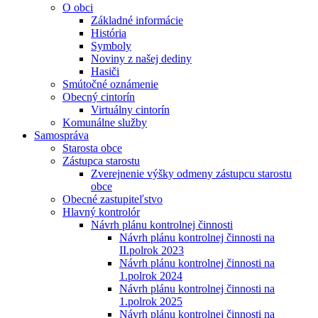
O obci
Základné informácie
História
Symboly
Noviny z našej dediny
Hasiči
Smútočné oznámenie
Obecný cintorín
Virtuálny cintorín
Komunálne služby
Samospráva
Starosta obce
Zástupca starostu
Zverejnenie výšky odmeny zástupcu starostu
obce
Obecné zastupiteľstvo
Hlavný kontrolór
Návrh plánu kontrolnej činnosti
Návrh plánu kontrolnej činnosti na
II.polrok 2023
Návrh plánu kontrolnej činnosti na
1.polrok 2024
Návrh plánu kontrolnej činnosti na
1.polrok 2025
Návrh plánu kontrolnej činnosti na