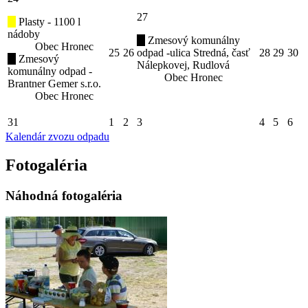
27
Plasty - 1100 l
nádoby
Zmesový komunálny
Obec Hronec
25
26
odpad -ulica Stredná, časť
28
29
30
Zmesový
Nálepkovej, Rudlová
komunálny odpad -
Obec Hronec
Brantner Gemer s.r.o.
Obec Hronec
31
1
2
3
4
5
6
Kalendár zvozu odpadu
Fotogaléria
Náhodná fotogaléria