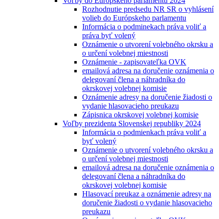
Voľby do Európskeho parlamentu 2024
Rozhodnutie predsedu NR SR o vyhlásení
volieb do Európskeho parlamentu
Informácia o podminekach práva voliť a
práva byť volený
Oznámenie o utvorení volebného okrsku a
o určení volebnej miestnosti
Oznámenie - zapisovateľka OVK
emailová adresa na doručenie oznámenia o
delegovaní člena a náhradníka do
okrskovej volebnej komisie
Oznámenie adresy na doručenie žiadosti o
vydanie hlasovacieho preukazu
Zápisnica okrskovej volebnej komisie
Voľby prezidenta Slovenskej republiky 2024
Informácia o podmienkach práva voliť a
byť volený
Oznámenie o utvorení volebného okrsku a
o určení volebnej miestnosti
emailová adresa na doručenie oznámenia o
delegovaní člena a náhradníka do
okrskovej volebnej komisie
Hlasovací preukaz a oznámenie adresy na
doručenie žiadosti o vydanie hlasovacieho
preukazu