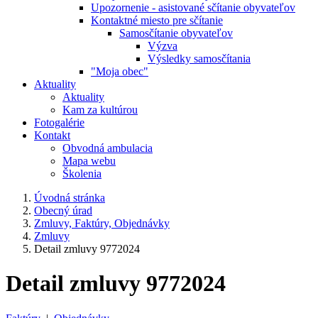
Upozornenie - asistované sčítanie obyvateľov
Kontaktné miesto pre sčítanie
Samosčítanie obyvateľov
Výzva
Výsledky samosčítania
"Moja obec"
Aktuality
Aktuality
Kam za kultúrou
Fotogalérie
Kontakt
Obvodná ambulacia
Mapa webu
Školenia
Úvodná stránka
Obecný úrad
Zmluvy, Faktúry, Objednávky
Zmluvy
Detail zmluvy 9772024
Detail zmluvy 9772024