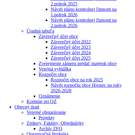
2.polrok 2025
Návrh plánu kontrolnej činnosti na
1.polrok 2026
Návrh plánu kontrolnej činnosti na
2.polrok 2026
Úradná tabuľa
Záverečný účet obce
Záverečný účet 2022
Záverečný účet 2023
Záverečný účet 2024
Záverečný účet 2025
Zverejnenie zámeru predať majetok obce
Verejná vyhláška
Rozpočet obce
Rozpočet obce na rok 2025
Návrh rozpočtu obce Hronec na roky
2026-2028
Oznámenie
Komisie pri OZ
Obecný úrad
Verejné obstarávanie
Projekty
Zmluvy, Faktúry, Objednávky
Archív ZFO
Organizačná štruktúra