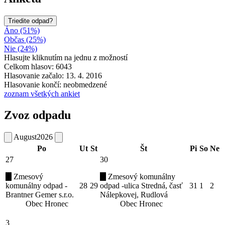
Triedite odpad?
Áno (51%)
Občas (25%)
Nie (24%)
Hlasujte kliknutím na jednu z možností
Celkom hlasov: 6043
Hlasovanie začalo: 13. 4. 2016
Hlasovanie končí: neobmedzené
zoznam všetkých ankiet
Zvoz odpadu
August
2026
Po
Ut
St
Št
Pi
So
Ne
27
30
Zmesový
Zmesový komunálny
komunálny odpad -
28
29
odpad -ulica Stredná, časť
31
1
2
Brantner Gemer s.r.o.
Nálepkovej, Rudlová
Obec Hronec
Obec Hronec
3