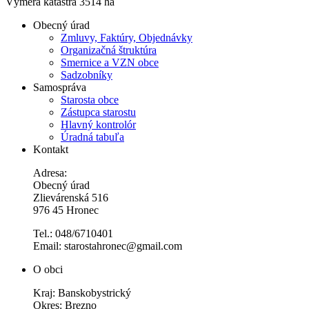
Výmera katastra 3514 ha
Obecný úrad
Zmluvy, Faktúry, Objednávky
Organizačná štruktúra
Smernice a VZN obce
Sadzobníky
Samospráva
Starosta obce
Zástupca starostu
Hlavný kontrolór
Úradná tabuľa
Kontakt
Adresa:
Obecný úrad
Zlievárenská 516
976 45 Hronec
Tel.: 048/6710401
Email: starostahronec@gmail.com
O obci
Kraj: Banskobystrický
Okres: Brezno