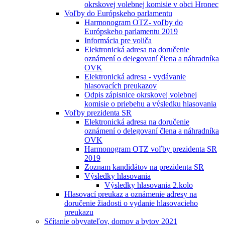
okrskovej volebnej komisie v obci Hronec
Voľby do Európskeho parlamentu
Harmonogram OTZ- voľby do
Európskeho parlamentu 2019
Informácia pre voliča
Elektronická adresa na doručenie
oznámení o delegovaní člena a náhradníka
OVK
Elektronická adresa - vydávanie
hlasovacích preukazov
Odpis zápisnice okrskovej volebnej
komisie o priebehu a výsledku hlasovania
Voľby prezidenta SR
Elektronická adresa na doručenie
oznámení o delegovaní člena a náhradníka
OVK
Harmonogram OTZ voľby prezidenta SR
2019
Zoznam kandidátov na prezidenta SR
Výsledky hlasovania
Výsledky hlasovania 2.kolo
Hlasovací preukaz a oznámenie adresy na
doručenie žiadosti o vydanie hlasovacieho
preukazu
Sčítanie obyvateľov, domov a bytov 2021