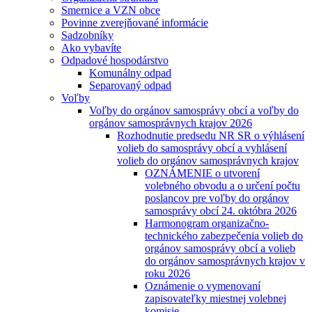
Smernice a VZN obce
Povinne zverejňované informácie
Sadzobníky
Ako vybavíte
Odpadové hospodárstvo
Komunálny odpad
Separovaný odpad
Voľby
Voľby do orgánov samosprávy obcí a voľby do
orgánov samosprávnych krajov 2026
Rozhodnutie predsedu NR SR o výhlásení
volieb do samosprávy obcí a vyhlásení
volieb do orgánov samosprávnych krajov
OZNÁMENIE o utvorení
volebného obvodu a o určení počtu
poslancov pre voľby do orgánov
samosprávy obcí 24. októbra 2026
Harmonogram organizačno-
technického zabezpečenia volieb do
orgánov samosprávy obcí a volieb
do orgánov samosprávnych krajov v
roku 2026
Oznámenie o vymenovaní
zapisovateľky miestnej volebnej
komisie