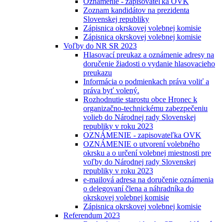
Oznámenie - zapisovateľka OVK
Zoznam kandidátov na prezidenta
Slovenskej republiky
Zápisnica okrskovej volebnej komisie
Zápisnica okrskovej volebnej komisie
Voľby do NR SR 2023
Hlasovací preukaz a oznámenie adresy na
doručenie žiadosti o vydanie hlasovacieho
preukazu
Informácia o podmienkach práva voliť a
práva byť volený.
Rozhodnutie starostu obce Hronec k
organizačno-technickému zabezpečeniu
volieb do Národnej rady Slovenskej
republiky v roku 2023
OZNÁMENIE - zapisovateľka OVK
OZNÁMENIE o utvorení volebného
okrsku a o určení volebnej miestnosti pre
voľby do Národnej rady Slovenskej
republiky v roku 2023
e-mailová adresa na doručenie oznámenia
o delegovaní člena a náhradníka do
okrskovej volebnej komisie
Zápisnica okrskovej volebnej komisie
Referendum 2023