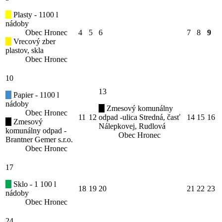
Plasty - 1100 l
nádoby
Obec Hronec
4
5
6
7
8
9
Vrecový zber
plastov, skla
Obec Hronec
10
13
Papier - 1100 l
nádoby
Zmesový komunálny
Obec Hronec
11
12
odpad -ulica Stredná, časť
14
15
16
Zmesový
Nálepkovej, Rudlová
komunálny odpad -
Obec Hronec
Brantner Gemer s.r.o.
Obec Hronec
17
Sklo - 1 100 l
18
19
20
21
22
23
nádoby
Obec Hronec
24