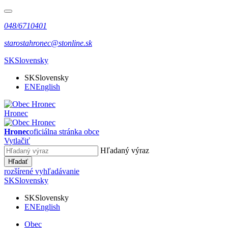
048/6710401
starostahronec@stonline.sk
SK
Slovensky
SK
Slovensky
EN
English
Hronec
Hronec
oficiálna stránka obce
Vytlačiť
Hľadaný výraz
Hľadať
rozšírené vyhľadávanie
SK
Slovensky
SK
Slovensky
EN
English
Obec