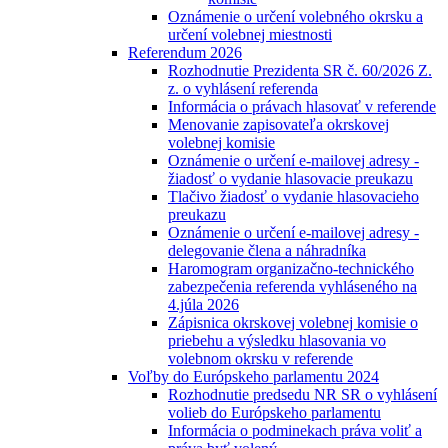
Oznámenie o určení volebného okrsku a
určení volebnej miestnosti
Referendum 2026
Rozhodnutie Prezidenta SR č. 60/2026 Z.
z. o vyhlásení referenda
Informácia o právach hlasovať v referende
Menovanie zapisovateľa okrskovej
volebnej komisie
Oznámenie o určení e-mailovej adresy -
žiadosť o vydanie hlasovacie preukazu
Tlačivo žiadosť o vydanie hlasovacieho
preukazu
Oznámenie o určení e-mailovej adresy -
delegovanie člena a náhradníka
Haromogram organizačno-technického
zabezpečenia referenda vyhláseného na
4.júla 2026
Zápisnica okrskovej volebnej komisie o
priebehu a výsledku hlasovania vo
volebnom okrsku v referende
Voľby do Európskeho parlamentu 2024
Rozhodnutie predsedu NR SR o vyhlásení
volieb do Európskeho parlamentu
Informácia o podminekach práva voliť a