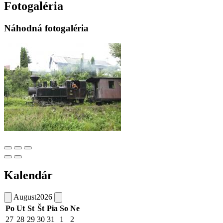
Fotogaléria
Náhodná fotogaléria
Kalendár
August
2026
Po
Ut
St
Št
Pia
So
Ne
27
28
29
30
31
1
2