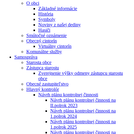
O obci
Základné informácie
História
Symboly
Noviny z našej dediny
Hasiči
Smútočné oznámenie
Obecný cintorín
Virtuálny cintorín
Komunálne služby
Samospráva
Starosta obce
Zástupca starostu
Zverejnenie výšky odmeny zástupcu starostu
obce
Obecné zastupiteľstvo
Hlavný kontrolór
Návrh plánu kontrolnej činnosti
Návrh plánu kontrolnej činnosti na
II.polrok 2023
Návrh plánu kontrolnej činnosti na
1.polrok 2024
Návrh plánu kontrolnej činnosti na
1.polrok 2025
Návrh plánu kontrolnej činnosti na