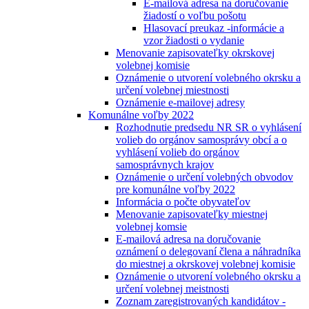
E-mailová adresa na doručovanie
žiadostí o voľbu pošotu
Hlasovací preukaz -informácie a
vzor žiadosti o vydanie
Menovanie zapisovateľky okrskovej
volebnej komisie
Oznámenie o utvorení volebného okrsku a
určení volebnej miestnosti
Oznámenie e-mailovej adresy
Komunálne voľby 2022
Rozhodnutie predsedu NR SR o vyhlásení
volieb do orgánov samosprávy obcí a o
vyhlásení volieb do orgánov
samosprávnych krajov
Oznámenie o určení volebných obvodov
pre komunálne voľby 2022
Informácia o počte obyvateľov
Menovanie zapisovateľky miestnej
volebnej komsie
E-mailová adresa na doručovanie
oznámení o delegovaní člena a náhradníka
do miestnej a okrskovej volebnej komisie
Oznámenie o utvorení volebného okrsku a
určení volebnej meistnosti
Zoznam zaregistrovaných kandidátov -