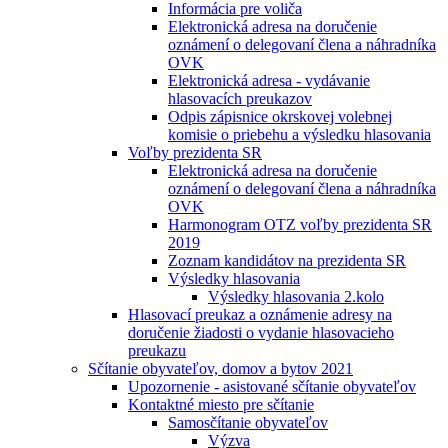
Informácia pre voliča
Elektronická adresa na doručenie
oznámení o delegovaní člena a náhradníka
OVK
Elektronická adresa - vydávanie
hlasovacích preukazov
Odpis zápisnice okrskovej volebnej
komisie o priebehu a výsledku hlasovania
Voľby prezidenta SR
Elektronická adresa na doručenie
oznámení o delegovaní člena a náhradníka
OVK
Harmonogram OTZ voľby prezidenta SR
2019
Zoznam kandidátov na prezidenta SR
Výsledky hlasovania
Výsledky hlasovania 2.kolo
Hlasovací preukaz a oznámenie adresy na
doručenie žiadosti o vydanie hlasovacieho
preukazu
Sčítanie obyvateľov, domov a bytov 2021
Upozornenie - asistované sčítanie obyvateľov
Kontaktné miesto pre sčítanie
Samosčítanie obyvateľov
Výzva