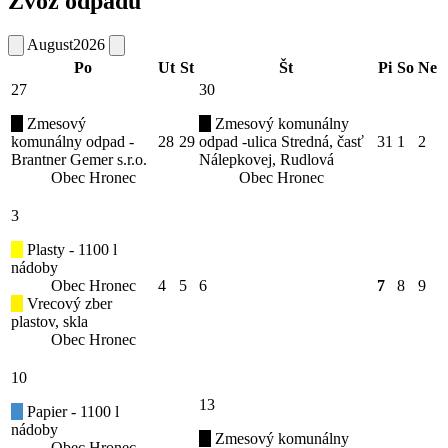
Zvoz odpadu
August
2026
Po
Ut
St
Št
Pi
So
Ne
27
30
Zmesový
Zmesový komunálny
komunálny odpad -
28
29
odpad -ulica Stredná, časť
31
1
2
Brantner Gemer s.r.o.
Nálepkovej, Rudlová
Obec Hronec
Obec Hronec
3
Plasty - 1100 l
nádoby
Obec Hronec
4
5
6
7
8
9
Vrecový zber
plastov, skla
Obec Hronec
10
13
Papier - 1100 l
nádoby
Zmesový komunálny
Obec Hronec