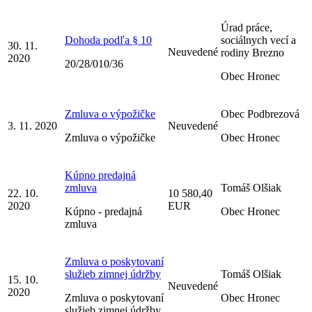
Úrad práce,
Dohoda podľa § 10
sociálnych vecí a
30. 11.
Neuvedené
rodiny Brezno
2020
20/28/010/36
Obec Hronec
Zmluva o výpožičke
Obec Podbrezová
3. 11. 2020
Neuvedené
Zmluva o výpožičke
Obec Hronec
Kúpno predajná
zmluva
Tomáš Olšiak
22. 10.
10 580,40
2020
EUR
Kúpno - predajná
Obec Hronec
zmluva
Zmluva o poskytovaní
služieb zimnej údržby
Tomáš Olšiak
15. 10.
Neuvedené
2020
Zmluva o poskytovaní
Obec Hronec
služieb zimnej údržby