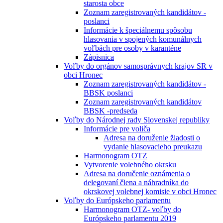
starosta obce
Zoznam zaregistrovaných kandidátov -
poslanci
Informácie k špeciálnemu spôsobu
hlasovania v spojených komunálnych
voľbách pre osoby v karanténe
Zápisnica
Voľby do orgánov samosprávnych krajov SR v
obci Hronec
Zoznam zaregistrovaných kandidátov -
BBSK poslanci
Zoznam zaregistrovaných kandidátov
BBSK -predseda
Voľby do Národnej rady Slovenskej republiky
Informácie pre voliča
Adresa na doruženie žiadosti o
vydanie hlasovacieho preukazu
Harmonogram OTZ
Vytvorenie volebného okrsku
Adresa na doručenie oznámenia o
delegovaní člena a náhradníka do
okrskovej volebnej komisie v obci Hronec
Voľby do Európskeho parlamentu
Harmonogram OTZ- voľby do
Európskeho parlamentu 2019