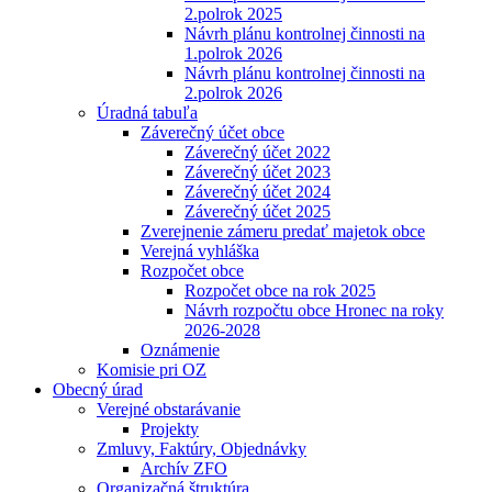
2.polrok 2025
Návrh plánu kontrolnej činnosti na
1.polrok 2026
Návrh plánu kontrolnej činnosti na
2.polrok 2026
Úradná tabuľa
Záverečný účet obce
Záverečný účet 2022
Záverečný účet 2023
Záverečný účet 2024
Záverečný účet 2025
Zverejnenie zámeru predať majetok obce
Verejná vyhláška
Rozpočet obce
Rozpočet obce na rok 2025
Návrh rozpočtu obce Hronec na roky
2026-2028
Oznámenie
Komisie pri OZ
Obecný úrad
Verejné obstarávanie
Projekty
Zmluvy, Faktúry, Objednávky
Archív ZFO
Organizačná štruktúra