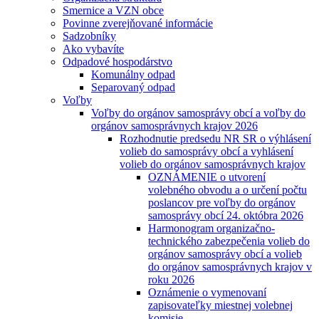
Smernice a VZN obce
Povinne zverejňované informácie
Sadzobníky
Ako vybavíte
Odpadové hospodárstvo
Komunálny odpad
Separovaný odpad
Voľby
Voľby do orgánov samosprávy obcí a voľby do
orgánov samosprávnych krajov 2026
Rozhodnutie predsedu NR SR o výhlásení
volieb do samosprávy obcí a vyhlásení
volieb do orgánov samosprávnych krajov
OZNÁMENIE o utvorení
volebného obvodu a o určení počtu
poslancov pre voľby do orgánov
samosprávy obcí 24. októbra 2026
Harmonogram organizačno-
technického zabezpečenia volieb do
orgánov samosprávy obcí a volieb
do orgánov samosprávnych krajov v
roku 2026
Oznámenie o vymenovaní
zapisovateľky miestnej volebnej
komisie