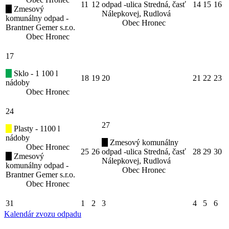
11
12
odpad -ulica Stredná, časť
14
15
16
Zmesový
Nálepkovej, Rudlová
komunálny odpad -
Obec Hronec
Brantner Gemer s.r.o.
Obec Hronec
17
Sklo - 1 100 l
18
19
20
21
22
23
nádoby
Obec Hronec
24
27
Plasty - 1100 l
nádoby
Zmesový komunálny
Obec Hronec
25
26
odpad -ulica Stredná, časť
28
29
30
Zmesový
Nálepkovej, Rudlová
komunálny odpad -
Obec Hronec
Brantner Gemer s.r.o.
Obec Hronec
31
1
2
3
4
5
6
Kalendár zvozu odpadu