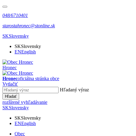
048/6710401
starostahronec@stonline.sk
SK
Slovensky
SK
Slovensky
EN
English
Hronec
Hronec
oficiálna stránka obce
Vytlačiť
Hľadaný výraz
Hľadať
rozšírené vyhľadávanie
SK
Slovensky
SK
Slovensky
EN
English
Obec