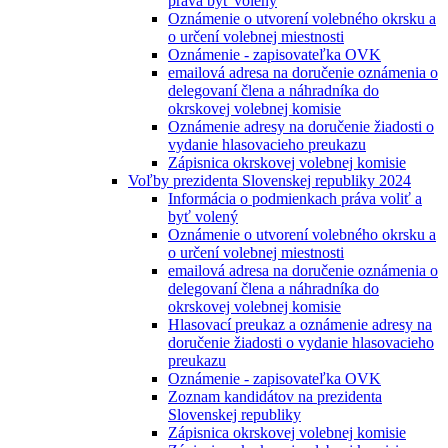
práva byť volený
Oznámenie o utvorení volebného okrsku a
o určení volebnej miestnosti
Oznámenie - zapisovateľka OVK
emailová adresa na doručenie oznámenia o
delegovaní člena a náhradníka do
okrskovej volebnej komisie
Oznámenie adresy na doručenie žiadosti o
vydanie hlasovacieho preukazu
Zápisnica okrskovej volebnej komisie
Voľby prezidenta Slovenskej republiky 2024
Informácia o podmienkach práva voliť a
byť volený
Oznámenie o utvorení volebného okrsku a
o určení volebnej miestnosti
emailová adresa na doručenie oznámenia o
delegovaní člena a náhradníka do
okrskovej volebnej komisie
Hlasovací preukaz a oznámenie adresy na
doručenie žiadosti o vydanie hlasovacieho
preukazu
Oznámenie - zapisovateľka OVK
Zoznam kandidátov na prezidenta
Slovenskej republiky
Zápisnica okrskovej volebnej komisie