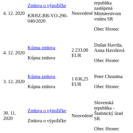
republika
Zmluva o výpožičke
zastúpená
4. 12. 2020
Neuvedené
Ministerstvom
KRHZ-BB-VO-290-
vnútra SR
040/2020
Obec Hronec
Dušan Havrila,
Kúpna zmluva
2 233,00
Anna Havrilová
4. 12. 2020
EUR
Kúpna zmluva
Obec Hronec
Kúpna zmluva
Peter Chrastina
1 636,25
3. 12. 2020
EUR
Kúpna zmluva
Obec Hronec
Slovenská
republika -
Zmluva o výpožičke
30. 11.
Štatistický úrad
Neuvedené
2020
SR
Zmluva o výpožičke
Obec Hronec