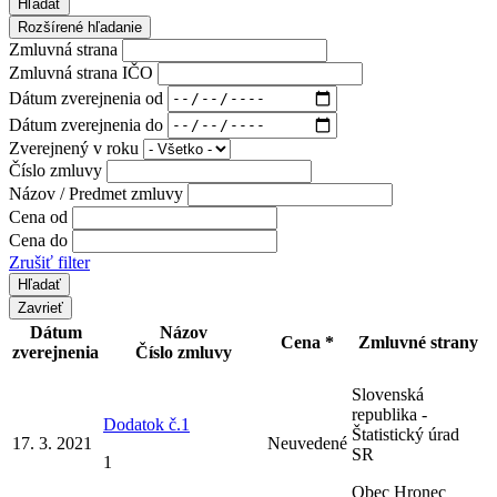
Hľadať
Rozšírené hľadanie
Zmluvná strana
Zmluvná strana IČO
Dátum zverejnenia od
Dátum zverejnenia do
Zverejnený v roku
Číslo zmluvy
Názov / Predmet zmluvy
Cena od
Cena do
Zrušiť filter
Zavrieť
Dátum
Názov
Cena *
Zmluvné strany
zverejnenia
Číslo zmluvy
Slovenská
republika -
Dodatok č.1
Štatistický úrad
17. 3. 2021
Neuvedené
SR
1
Obec Hronec