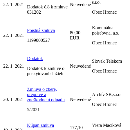
s.r.o.
22. 1. 2021
Neuvedené
Dodatok č.8 k zmluve
031202
Obec Hronec
Komunálna
Poistná zmluva
80,00
poisťovna, a.s.
22. 1. 2021
EUR
1199000527
Obec Hronec
Dodatok
Slovak Telekom
22. 1. 2021
Neuvedené
Dodatok k zmluve o
Obec Hronec
poskytovaní služieb
Zmluva o zbere,
preprave a
Archív SB,s.r.o.
20. 1. 2021
Neuvedené
zneškodnení odpadu
Obec Hronec
5/2021
Kúpan zmluva
Viera Macíková
177,10