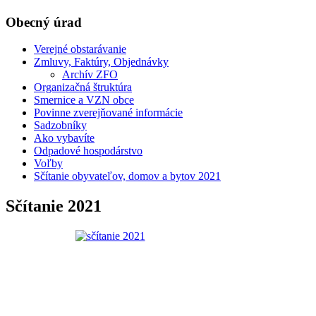
Obecný úrad
Verejné obstarávanie
Zmluvy, Faktúry, Objednávky
Archív ZFO
Organizačná štruktúra
Smernice a VZN obce
Povinne zverejňované informácie
Sadzobníky
Ako vybavíte
Odpadové hospodárstvo
Voľby
Sčítanie obyvateľov, domov a bytov 2021
Sčítanie 2021