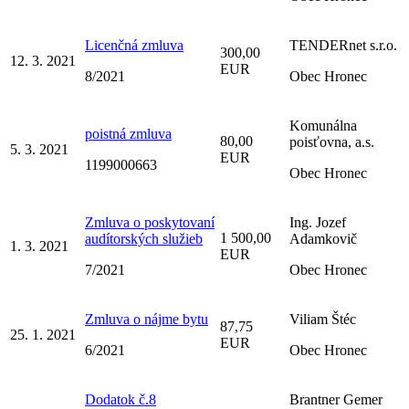
Licenčná zmluva
TENDERnet s.r.o.
300,00
12. 3. 2021
EUR
8/2021
Obec Hronec
Komunálna
poistná zmluva
80,00
poisťovna, a.s.
5. 3. 2021
EUR
1199000663
Obec Hronec
Zmluva o poskytovaní
Ing. Jozef
1 500,00
audítorských služieb
Adamkovič
1. 3. 2021
EUR
7/2021
Obec Hronec
Zmluva o nájme bytu
Viliam Štéc
87,75
25. 1. 2021
EUR
6/2021
Obec Hronec
Dodatok č.8
Brantner Gemer