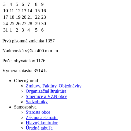
3
4
5
6
7
8
9
10
11
12
13
14
15
16
17
18
19
20
21
22
23
24
25
26
27
28
29
30
31
1
2
3
4
5
6
Prvá písomná zmienka 1357
Nadmorská výška 400 m n. m.
Počet obyvateľov 1176
Výmera katastra 3514 ha
Obecný úrad
Zmluvy, Faktúry, Objednávky
Organizačná štruktúra
Smernice a VZN obce
Sadzobníky
Samospráva
Starosta obce
Zástupca starostu
Hlavný kontrolór
Úradná tabuľa