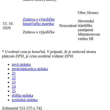
Obec Hronec
Zmluva o výpožičke
Slovenská
15. 10.
hnuteľného majetku
republika
Neuvedené
2020
zastúpená
Zmluva o výpožičke
Ministerstvom
vnútra SR
* Uvedená cena je konečná. V prípade, že je zmluvná strana
platcom DPH, je cena uvedená vrátane DPH.
prvá stránka
predchádzajúca stránka
21
22
23
24
25
ďalšia stránka
posledná stránka
Zobrazené
551
-
575
z 742