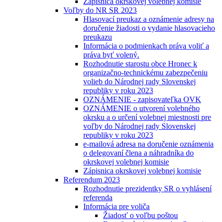
Zápisnica okrskovej volebnej komisie
Voľby do NR SR 2023
Hlasovací preukaz a oznámenie adresy na
doručenie žiadosti o vydanie hlasovacieho
preukazu
Informácia o podmienkach práva voliť a
práva byť volený.
Rozhodnutie starostu obce Hronec k
organizačno-technickému zabezpečeniu
volieb do Národnej rady Slovenskej
republiky v roku 2023
OZNÁMENIE - zapisovateľka OVK
OZNÁMENIE o utvorení volebného
okrsku a o určení volebnej miestnosti pre
voľby do Národnej rady Slovenskej
republiky v roku 2023
e-mailová adresa na doručenie oznámenia
o delegovaní člena a náhradníka do
okrskovej volebnej komisie
Zápisnica okrskovej volebnej komisie
Referendum 2023
Rozhodnutie prezidentky SR o vyhlásení
referenda
Informácia pre voliča
Žiadosť o voľbu poštou