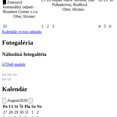
Zmesový
Nálepkovej, Rudlová
komunálny odpad -
Obec Hronec
Brantner Gemer s.r.o.
Obec Hronec
31
1
2
3
4
5
6
Kalendár zvozu odpadu
Fotogaléria
Náhodná fotogaléria
Kalendár
August
2026
Po
Ut
St
Št
Pia
So
Ne
27
28
29
30
31
1
2