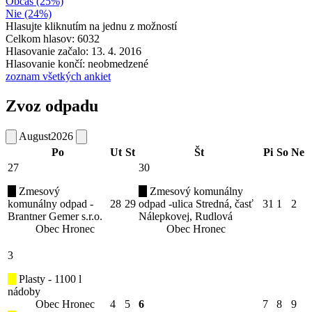
Občas (25%)
Nie (24%)
Hlasujte kliknutím na jednu z možností
Celkom hlasov: 6032
Hlasovanie začalo: 13. 4. 2016
Hlasovanie končí: neobmedzené
zoznam všetkých ankiet
Zvoz odpadu
August
2026
Po
Ut
St
Št
Pi
So
Ne
27
30
Zmesový
Zmesový komunálny
komunálny odpad -
28
29
odpad -ulica Stredná, časť
31
1
2
Brantner Gemer s.r.o.
Nálepkovej, Rudlová
Obec Hronec
Obec Hronec
3
Plasty - 1100 l
nádoby
Obec Hronec
4
5
6
7
8
9