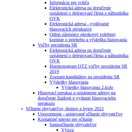
Informácia pre voliča
Elektronická adresa na doručenie
oznámení o delegovaní člena a náhradníka
OVK
Elektronická adresa - vydávanie
hlasovacích preukazov
Odpis zápisnice okrskovej volebnej
komisie o priebehu a výsledku hlasovania
Voľby prezidenta SR
Elektronická adresa na doručenie
oznámení o delegovaní člena a náhradníka
OVK
Harmonogram OTZ voľby prezidenta SR
2019
Zoznam kandidátov na prezidenta SR
Výsledky hlasovania
Výsledky hlasovania 2.kolo
Hlasovací preukaz a oznámenie adresy na
doručenie žiadosti o vydanie hlasovacieho
preukazu
Sčítanie obyvateľov, domov a bytov 2021
Upozornenie - asistované sčítanie obyvateľov
Kontaktné miesto pre sčítanie
Samosčítanie obyvateľov
Výzva