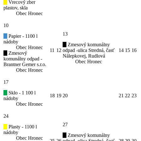
Vrecový zber
plastov, skla
Obec Hronec
10
13
Papier - 1100 l
nádoby
Zmesový komunálny
Obec Hronec
11
12
odpad -ulica Stredná, časť
14
15
16
Zmesový
Nálepkovej, Rudlová
komunálny odpad -
Obec Hronec
Brantner Gemer s.r.o.
Obec Hronec
17
Sklo - 1 100 l
18
19
20
21
22
23
nádoby
Obec Hronec
24
27
Plasty - 1100 l
nádoby
Zmesový komunálny
Obec Hronec
25
26
odpad -ulica Stredná, časť
28
29
30