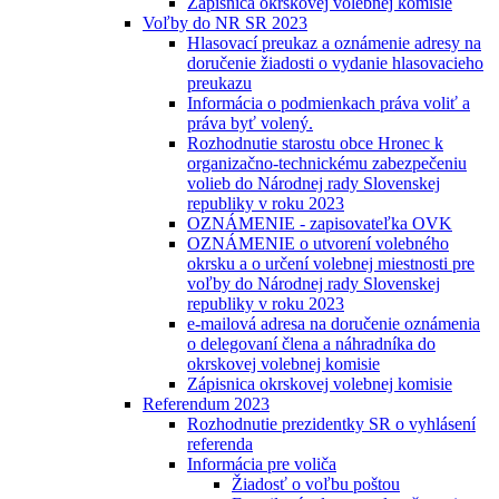
Zápisnica okrskovej volebnej komisie
Voľby do NR SR 2023
Hlasovací preukaz a oznámenie adresy na
doručenie žiadosti o vydanie hlasovacieho
preukazu
Informácia o podmienkach práva voliť a
práva byť volený.
Rozhodnutie starostu obce Hronec k
organizačno-technickému zabezpečeniu
volieb do Národnej rady Slovenskej
republiky v roku 2023
OZNÁMENIE - zapisovateľka OVK
OZNÁMENIE o utvorení volebného
okrsku a o určení volebnej miestnosti pre
voľby do Národnej rady Slovenskej
republiky v roku 2023
e-mailová adresa na doručenie oznámenia
o delegovaní člena a náhradníka do
okrskovej volebnej komisie
Zápisnica okrskovej volebnej komisie
Referendum 2023
Rozhodnutie prezidentky SR o vyhlásení
referenda
Informácia pre voliča
Žiadosť o voľbu poštou