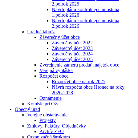
2.polrok 2025
Návrh plánu kontrolnej činnosti na
1.polrok 2026
Návrh plánu kontrolnej činnosti na
2.polrok 2026
Úradná tabuľa
Záverečný účet obce
Záverečný účet 2022
Záverečný účet 2023
Záverečný účet 2024
Záverečný účet 2025
Zverejnenie zámeru predať majetok obce
Verejná vyhláška
Rozpočet obce
Rozpočet obce na rok 2025
Návrh rozpočtu obce Hronec na roky
2026-2028
Oznámenie
Komisie pri OZ
Obecný úrad
Verejné obstarávanie
Projekty
Zmluvy, Faktúry, Objednávky
Archív ZFO
Organizačná štruktúra