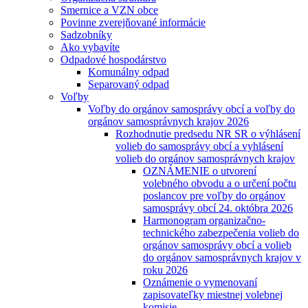
Smernice a VZN obce
Povinne zverejňované informácie
Sadzobníky
Ako vybavíte
Odpadové hospodárstvo
Komunálny odpad
Separovaný odpad
Voľby
Voľby do orgánov samosprávy obcí a voľby do
orgánov samosprávnych krajov 2026
Rozhodnutie predsedu NR SR o výhlásení
volieb do samosprávy obcí a vyhlásení
volieb do orgánov samosprávnych krajov
OZNÁMENIE o utvorení
volebného obvodu a o určení počtu
poslancov pre voľby do orgánov
samosprávy obcí 24. októbra 2026
Harmonogram organizačno-
technického zabezpečenia volieb do
orgánov samosprávy obcí a volieb
do orgánov samosprávnych krajov v
roku 2026
Oznámenie o vymenovaní
zapisovateľky miestnej volebnej
komisie