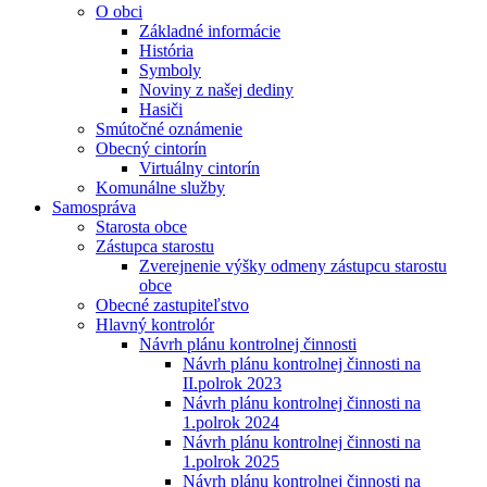
O obci
Základné informácie
História
Symboly
Noviny z našej dediny
Hasiči
Smútočné oznámenie
Obecný cintorín
Virtuálny cintorín
Komunálne služby
Samospráva
Starosta obce
Zástupca starostu
Zverejnenie výšky odmeny zástupcu starostu
obce
Obecné zastupiteľstvo
Hlavný kontrolór
Návrh plánu kontrolnej činnosti
Návrh plánu kontrolnej činnosti na
II.polrok 2023
Návrh plánu kontrolnej činnosti na
1.polrok 2024
Návrh plánu kontrolnej činnosti na
1.polrok 2025
Návrh plánu kontrolnej činnosti na