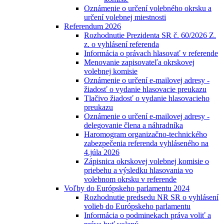
Oznámenie o určení volebného okrsku a
určení volebnej miestnosti
Referendum 2026
Rozhodnutie Prezidenta SR č. 60/2026 Z.
z. o vyhlásení referenda
Informácia o právach hlasovať v referende
Menovanie zapisovateľa okrskovej
volebnej komisie
Oznámenie o určení e-mailovej adresy -
žiadosť o vydanie hlasovacie preukazu
Tlačivo žiadosť o vydanie hlasovacieho
preukazu
Oznámenie o určení e-mailovej adresy -
delegovanie člena a náhradníka
Haromogram organizačno-technického
zabezpečenia referenda vyhláseného na
4.júla 2026
Zápisnica okrskovej volebnej komisie o
priebehu a výsledku hlasovania vo
volebnom okrsku v referende
Voľby do Európskeho parlamentu 2024
Rozhodnutie predsedu NR SR o vyhlásení
volieb do Európskeho parlamentu
Informácia o podminekach práva voliť a