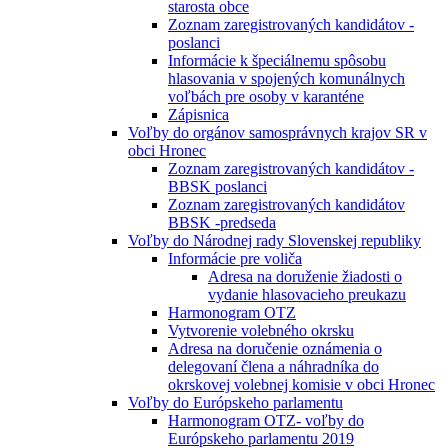
starosta obce
Zoznam zaregistrovaných kandidátov -
poslanci
Informácie k špeciálnemu spôsobu
hlasovania v spojených komunálnych
voľbách pre osoby v karanténe
Zápisnica
Voľby do orgánov samosprávnych krajov SR v
obci Hronec
Zoznam zaregistrovaných kandidátov -
BBSK poslanci
Zoznam zaregistrovaných kandidátov
BBSK -predseda
Voľby do Národnej rady Slovenskej republiky
Informácie pre voliča
Adresa na doruženie žiadosti o
vydanie hlasovacieho preukazu
Harmonogram OTZ
Vytvorenie volebného okrsku
Adresa na doručenie oznámenia o
delegovaní člena a náhradníka do
okrskovej volebnej komisie v obci Hronec
Voľby do Európskeho parlamentu
Harmonogram OTZ- voľby do
Európskeho parlamentu 2019