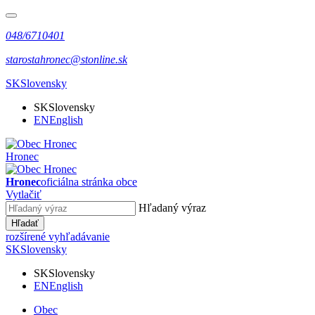
048/6710401
starostahronec@stonline.sk
SK
Slovensky
SK
Slovensky
EN
English
Hronec
Hronec
oficiálna stránka obce
Vytlačiť
Hľadaný výraz
Hľadať
rozšírené vyhľadávanie
SK
Slovensky
SK
Slovensky
EN
English
Obec