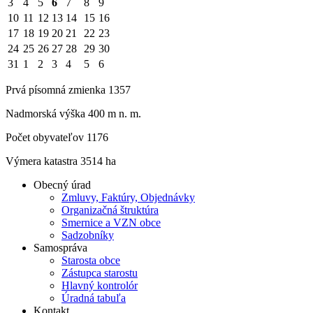
3
4
5
6
7
8
9
10
11
12
13
14
15
16
17
18
19
20
21
22
23
24
25
26
27
28
29
30
31
1
2
3
4
5
6
Prvá písomná zmienka 1357
Nadmorská výška 400 m n. m.
Počet obyvateľov 1176
Výmera katastra 3514 ha
Obecný úrad
Zmluvy, Faktúry, Objednávky
Organizačná štruktúra
Smernice a VZN obce
Sadzobníky
Samospráva
Starosta obce
Zástupca starostu
Hlavný kontrolór
Úradná tabuľa
Kontakt