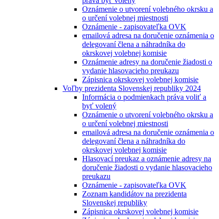
práva byť volený
Oznámenie o utvorení volebného okrsku a
o určení volebnej miestnosti
Oznámenie - zapisovateľka OVK
emailová adresa na doručenie oznámenia o
delegovaní člena a náhradníka do
okrskovej volebnej komisie
Oznámenie adresy na doručenie žiadosti o
vydanie hlasovacieho preukazu
Zápisnica okrskovej volebnej komisie
Voľby prezidenta Slovenskej republiky 2024
Informácia o podmienkach práva voliť a
byť volený
Oznámenie o utvorení volebného okrsku a
o určení volebnej miestnosti
emailová adresa na doručenie oznámenia o
delegovaní člena a náhradníka do
okrskovej volebnej komisie
Hlasovací preukaz a oznámenie adresy na
doručenie žiadosti o vydanie hlasovacieho
preukazu
Oznámenie - zapisovateľka OVK
Zoznam kandidátov na prezidenta
Slovenskej republiky
Zápisnica okrskovej volebnej komisie