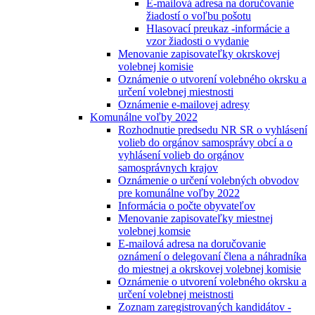
E-mailová adresa na doručovanie
žiadostí o voľbu pošotu
Hlasovací preukaz -informácie a
vzor žiadosti o vydanie
Menovanie zapisovateľky okrskovej
volebnej komisie
Oznámenie o utvorení volebného okrsku a
určení volebnej miestnosti
Oznámenie e-mailovej adresy
Komunálne voľby 2022
Rozhodnutie predsedu NR SR o vyhlásení
volieb do orgánov samosprávy obcí a o
vyhlásení volieb do orgánov
samosprávnych krajov
Oznámenie o určení volebných obvodov
pre komunálne voľby 2022
Informácia o počte obyvateľov
Menovanie zapisovateľky miestnej
volebnej komsie
E-mailová adresa na doručovanie
oznámení o delegovaní člena a náhradníka
do miestnej a okrskovej volebnej komisie
Oznámenie o utvorení volebného okrsku a
určení volebnej meistnosti
Zoznam zaregistrovaných kandidátov -