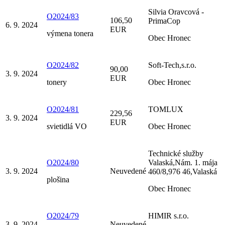
Silvia Oravcová -
O2024/83
106,50
PrimaCop
6. 9. 2024
EUR
výmena tonera
Obec Hronec
O2024/82
Soft-Tech,s.r.o.
90,00
3. 9. 2024
EUR
tonery
Obec Hronec
O2024/81
TOMLUX
229,56
3. 9. 2024
EUR
svietidlá VO
Obec Hronec
Technické služby
O2024/80
Valaská,Nám. 1. mája
3. 9. 2024
Neuvedené
460/8,976 46,Valaská
plošina
Obec Hronec
O2024/79
HIMIR s.r.o.
3. 9. 2024
Neuvedené