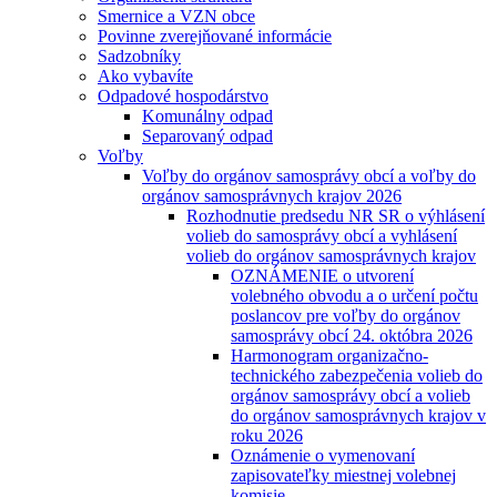
Smernice a VZN obce
Povinne zverejňované informácie
Sadzobníky
Ako vybavíte
Odpadové hospodárstvo
Komunálny odpad
Separovaný odpad
Voľby
Voľby do orgánov samosprávy obcí a voľby do
orgánov samosprávnych krajov 2026
Rozhodnutie predsedu NR SR o výhlásení
volieb do samosprávy obcí a vyhlásení
volieb do orgánov samosprávnych krajov
OZNÁMENIE o utvorení
volebného obvodu a o určení počtu
poslancov pre voľby do orgánov
samosprávy obcí 24. októbra 2026
Harmonogram organizačno-
technického zabezpečenia volieb do
orgánov samosprávy obcí a volieb
do orgánov samosprávnych krajov v
roku 2026
Oznámenie o vymenovaní
zapisovateľky miestnej volebnej
komisie