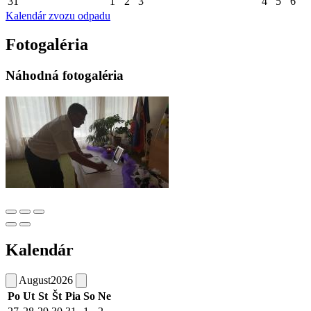
31
1
2
3
4
5
6
Kalendár zvozu odpadu
Fotogaléria
Náhodná fotogaléria
Kalendár
August
2026
Po
Ut
St
Št
Pia
So
Ne