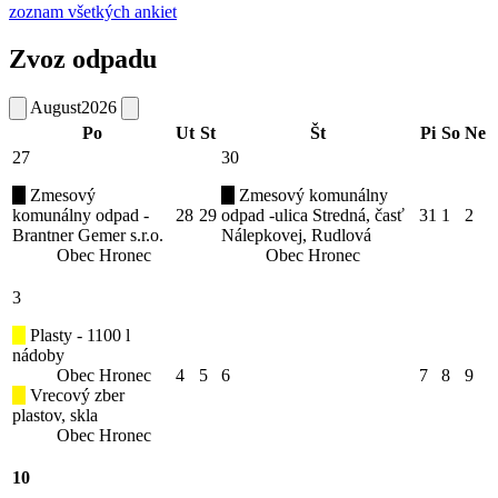
zoznam všetkých ankiet
Zvoz odpadu
August
2026
Po
Ut
St
Št
Pi
So
Ne
27
30
Zmesový
Zmesový komunálny
komunálny odpad -
28
29
odpad -ulica Stredná, časť
31
1
2
Brantner Gemer s.r.o.
Nálepkovej, Rudlová
Obec Hronec
Obec Hronec
3
Plasty - 1100 l
nádoby
Obec Hronec
4
5
6
7
8
9
Vrecový zber
plastov, skla
Obec Hronec
10