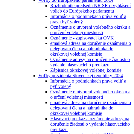
Voľby do Európskeho parlamentu 2024
Rozhodnutie predsedu NR SR o vyhlásení
volieb do Európskeho parlamentu
Informácia o podminekach práva voliť a
práva byť volený
Oznámenie o utvorení volebného okrsku a
o určení volebnej miestnosti
Oznámenie - zapisovateľka OVK
emailová adresa na doručenie oznámenia o
delegovaní člena a náhradníka do
okrskovej volebnej komisie
Oznámenie adresy na doručenie žiadosti o
vydanie hlasovacieho preukazu
Zápisnica okrskovej volebnej komisie
Voľby prezidenta Slovenskej republiky 2024
Informácia o podmienkach práva voliť a
byť volený
Oznámenie o utvorení volebného okrsku a
o určení volebnej miestnosti
emailová adresa na doručenie oznámenia o
delegovaní člena a náhradníka do
okrskovej volebnej komisie
Hlasovací preukaz a oznámenie adresy na
doručenie žiadosti o vydanie hlasovacieho
preukazu