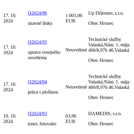
O2024/96
Up Déjeuner, s.r.o.
17. 10.
1 001,00
2024
EUR
stravné lístky
Obec Hronec
Technické služby
O2024/95
Valaská,Nám. 1. mája
17. 10.
Neuvedené
460/8,976 46,Valaská
oprava verejného
2024
osvetlenia
Obec Hronec
Technické služby
O2024/94
Valaská,Nám. 1. mája
17. 10.
Neuvedené
460/8,976 46,Valaská
2024
práca s plošinou
Obec Hronec
O2024/93
DAMEDIS, s.r.o.
10. 10.
63,96
2024
EUR
toner, fotovalec
Obec Hronec