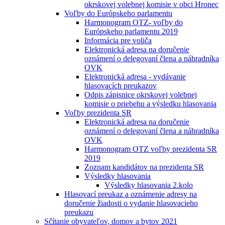
okrskovej volebnej komisie v obci Hronec
Voľby do Európskeho parlamentu
Harmonogram OTZ- voľby do
Európskeho parlamentu 2019
Informácia pre voliča
Elektronická adresa na doručenie
oznámení o delegovaní člena a náhradníka
OVK
Elektronická adresa - vydávanie
hlasovacích preukazov
Odpis zápisnice okrskovej volebnej
komisie o priebehu a výsledku hlasovania
Voľby prezidenta SR
Elektronická adresa na doručenie
oznámení o delegovaní člena a náhradníka
OVK
Harmonogram OTZ voľby prezidenta SR
2019
Zoznam kandidátov na prezidenta SR
Výsledky hlasovania
Výsledky hlasovania 2.kolo
Hlasovací preukaz a oznámenie adresy na
doručenie žiadosti o vydanie hlasovacieho
preukazu
Sčítanie obyvateľov, domov a bytov 2021