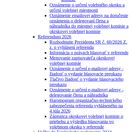
Oznámenie o určení volebného okrsku a
určení volebnej miestnosti
Oznámenie emailovej adresy na doručenie
oznámenia o delegovaní člena a
náhradníka do miestnej volebnej komisie a
okrskovej volebnej komisie
Referendum 2026
Rozhodnutie Prezidenta SR č. 60/2026 Z.
z. o vyhlásení referenda
Informácia o právach hlasovať v referende
Menovanie zapisovateľa okrskovej
volebnej komisie
Oznámenie o určení e-mailovej adresy -
žiadosť o vydanie hlasovacie preukazu
Tlačivo žiadosť o vydanie hlasovacieho
preukazu
Oznámenie o určení e-mailovej adresy -
delegovanie člena a náhradníka
Haromogram organizačno-technického
zabezpečenia referenda vyhláseného na
4.júla 2026
Zápisnica okrskovej volebnej komisie o
priebehu a výsledku hlasovania vo
volebnom okrsku v referende