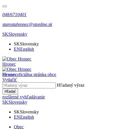
048/6710401
starostahronec@stonline.sk
SK
Slovensky
SK
Slovensky
EN
English
Hronec
Hronec
oficiálna stránka obce
Vytlačiť
Hľadaný výraz
Hľadať
rozšírené vyhľadávanie
SK
Slovensky
SK
Slovensky
EN
English
Obec