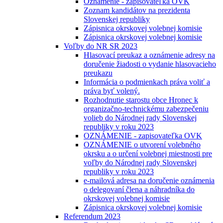
Oznámenie - zapisovateľka OVK
Zoznam kandidátov na prezidenta
Slovenskej republiky
Zápisnica okrskovej volebnej komisie
Zápisnica okrskovej volebnej komisie
Voľby do NR SR 2023
Hlasovací preukaz a oznámenie adresy na
doručenie žiadosti o vydanie hlasovacieho
preukazu
Informácia o podmienkach práva voliť a
práva byť volený.
Rozhodnutie starostu obce Hronec k
organizačno-technickému zabezpečeniu
volieb do Národnej rady Slovenskej
republiky v roku 2023
OZNÁMENIE - zapisovateľka OVK
OZNÁMENIE o utvorení volebného
okrsku a o určení volebnej miestnosti pre
voľby do Národnej rady Slovenskej
republiky v roku 2023
e-mailová adresa na doručenie oznámenia
o delegovaní člena a náhradníka do
okrskovej volebnej komisie
Zápisnica okrskovej volebnej komisie
Referendum 2023