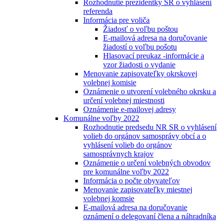
Rozhodnutie prezidentky SR o vyhlásení
referenda
Informácia pre voliča
Žiadosť o voľbu poštou
E-mailová adresa na doručovanie
žiadostí o voľbu pošotu
Hlasovací preukaz -informácie a
vzor žiadosti o vydanie
Menovanie zapisovateľky okrskovej
volebnej komisie
Oznámenie o utvorení volebného okrsku a
určení volebnej miestnosti
Oznámenie e-mailovej adresy
Komunálne voľby 2022
Rozhodnutie predsedu NR SR o vyhlásení
volieb do orgánov samosprávy obcí a o
vyhlásení volieb do orgánov
samosprávnych krajov
Oznámenie o určení volebných obvodov
pre komunálne voľby 2022
Informácia o počte obyvateľov
Menovanie zapisovateľky miestnej
volebnej komsie
E-mailová adresa na doručovanie
oznámení o delegovaní člena a náhradníka