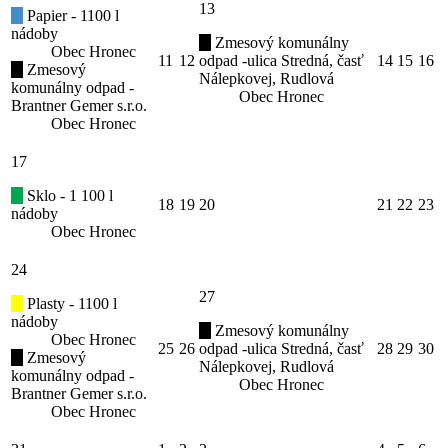
13
Papier - 1100 l
nádoby
Zmesový komunálny
Obec Hronec
11
12
odpad -ulica Stredná, časť
14
15
16
Zmesový
Nálepkovej, Rudlová
komunálny odpad -
Obec Hronec
Brantner Gemer s.r.o.
Obec Hronec
17
Sklo - 1 100 l
18
19
20
21
22
23
nádoby
Obec Hronec
24
27
Plasty - 1100 l
nádoby
Zmesový komunálny
Obec Hronec
25
26
odpad -ulica Stredná, časť
28
29
30
Zmesový
Nálepkovej, Rudlová
komunálny odpad -
Obec Hronec
Brantner Gemer s.r.o.
Obec Hronec