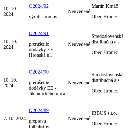
O2024/92
Martin Krnáč
10. 10.
Neuvedené
2024
výrub stromov
Obec Hronec
O2024/91
Stredoslovenská
10. 10.
distribučná a.s.
prerušenie
Neuvedené
2024
dodávky EE -
Obec Hronec
Hronská ul.
O2024/90
Stredoslovenská
10. 10.
distribučná a.s.
prerušenie
Neuvedené
2024
dodávky EE -
Obec Hronec
Jilemnického ulica
O2024/89
IBBUS s.r.o.
7. 10. 2024
Neuvedené
preprava
Obec Hronec
futbalistov