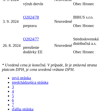
výrub drevín
Obec Hronec
O2024/78
IBBUS s.r.o.
3. 9. 2024
Neuvedené
preprava
Obec Hronec
O2024/77
Stredoslovenská
distribučná a.s.
26. 8. 2024
Neuvedené
prerušenie
dodávky EE
Obec Hronec
* Uvedená cena je konečná. V prípade, že je zmluvná strana
platcom DPH, je cena uvedená vrátane DPH.
prvá stránka
predchádzajúca stránka
3
4
5
6
7
ďalšia stránka