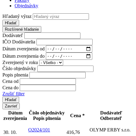
Faktúry
Objednávky
Hľadaný výraz
Hľadať
Rozšírené hľadanie
Dodávateľ
IČO Dodávatelia
Dátum zverejnenia od
Dátum zverejnenia do
Zverejnený v roku
Číslo objednávky
Popis plnenia
Cena od
Cena do
Zrušiť filter
Zavrieť
Dátum
Číslo objednávky
Dodávateľ
Cena *
zverejnenia
Popis plnenia
Odberateľ
O2024/101
OLYMP ERBY s.r.o.
30. 10.
416,76