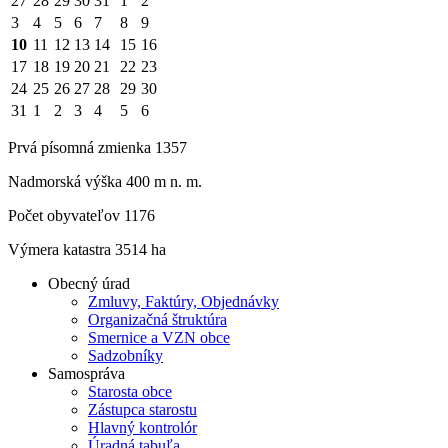
27
28
29
30
31
1
2
3
4
5
6
7
8
9
10
11
12
13
14
15
16
17
18
19
20
21
22
23
24
25
26
27
28
29
30
31
1
2
3
4
5
6
Prvá písomná zmienka 1357
Nadmorská výška 400 m n. m.
Počet obyvateľov 1176
Výmera katastra 3514 ha
Obecný úrad
Zmluvy, Faktúry, Objednávky
Organizačná štruktúra
Smernice a VZN obce
Sadzobníky
Samospráva
Starosta obce
Zástupca starostu
Hlavný kontrolór
Úradná tabuľa