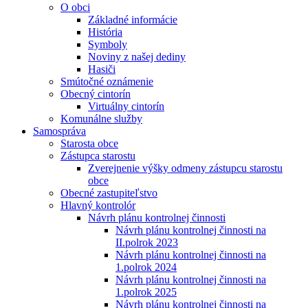
O obci
Základné informácie
História
Symboly
Noviny z našej dediny
Hasiči
Smútočné oznámenie
Obecný cintorín
Virtuálny cintorín
Komunálne služby
Samospráva
Starosta obce
Zástupca starostu
Zverejnenie výšky odmeny zástupcu starostu
obce
Obecné zastupiteľstvo
Hlavný kontrolór
Návrh plánu kontrolnej činnosti
Návrh plánu kontrolnej činnosti na
II.polrok 2023
Návrh plánu kontrolnej činnosti na
1.polrok 2024
Návrh plánu kontrolnej činnosti na
1.polrok 2025
Návrh plánu kontrolnej činnosti na