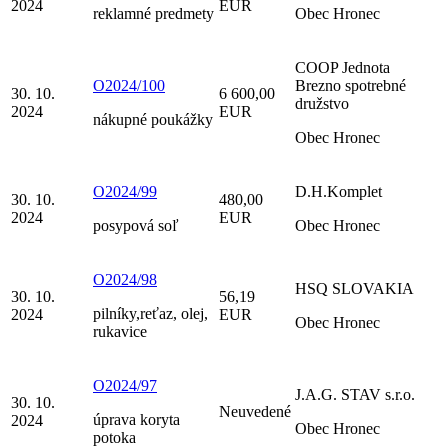
2024
EUR
reklamné predmety
Obec Hronec
COOP Jednota
O2024/100
Brezno spotrebné
30. 10.
6 600,00
družstvo
2024
EUR
nákupné poukážky
Obec Hronec
O2024/99
D.H.Komplet
30. 10.
480,00
2024
EUR
posypová soľ
Obec Hronec
O2024/98
HSQ SLOVAKIA
30. 10.
56,19
pilníky,reťaz, olej,
2024
EUR
Obec Hronec
rukavice
O2024/97
J.A.G. STAV s.r.o.
30. 10.
Neuvedené
úprava koryta
2024
Obec Hronec
potoka