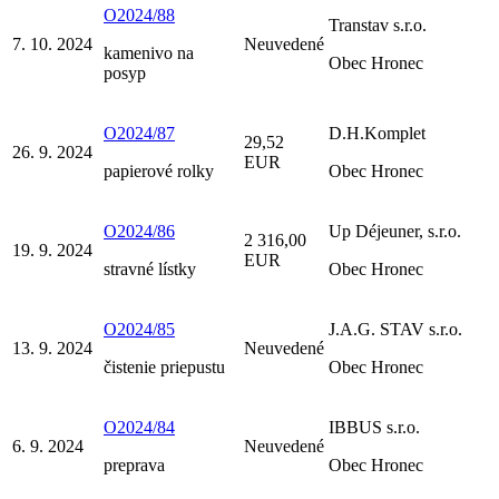
O2024/88
Transtav s.r.o.
7. 10. 2024
Neuvedené
kamenivo na
Obec Hronec
posyp
O2024/87
D.H.Komplet
29,52
26. 9. 2024
EUR
papierové rolky
Obec Hronec
O2024/86
Up Déjeuner, s.r.o.
2 316,00
19. 9. 2024
EUR
stravné lístky
Obec Hronec
O2024/85
J.A.G. STAV s.r.o.
13. 9. 2024
Neuvedené
čistenie priepustu
Obec Hronec
O2024/84
IBBUS s.r.o.
6. 9. 2024
Neuvedené
preprava
Obec Hronec