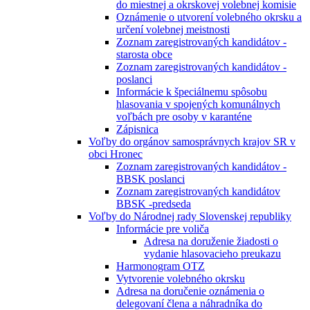
do miestnej a okrskovej volebnej komisie
Oznámenie o utvorení volebného okrsku a
určení volebnej meistnosti
Zoznam zaregistrovaných kandidátov -
starosta obce
Zoznam zaregistrovaných kandidátov -
poslanci
Informácie k špeciálnemu spôsobu
hlasovania v spojených komunálnych
voľbách pre osoby v karanténe
Zápisnica
Voľby do orgánov samosprávnych krajov SR v
obci Hronec
Zoznam zaregistrovaných kandidátov -
BBSK poslanci
Zoznam zaregistrovaných kandidátov
BBSK -predseda
Voľby do Národnej rady Slovenskej republiky
Informácie pre voliča
Adresa na doruženie žiadosti o
vydanie hlasovacieho preukazu
Harmonogram OTZ
Vytvorenie volebného okrsku
Adresa na doručenie oznámenia o
delegovaní člena a náhradníka do