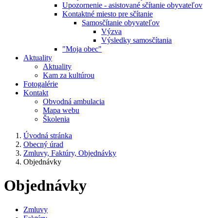
Upozornenie - asistované sčítanie obyvateľov
Kontaktné miesto pre sčítanie
Samosčítanie obyvateľov
Výzva
Výsledky samosčítania
"Moja obec"
Aktuality
Aktuality
Kam za kultúrou
Fotogalérie
Kontakt
Obvodná ambulacia
Mapa webu
Školenia
Úvodná stránka
Obecný úrad
Zmluvy, Faktúry, Objednávky
Objednávky
Objednávky
Zmluvy