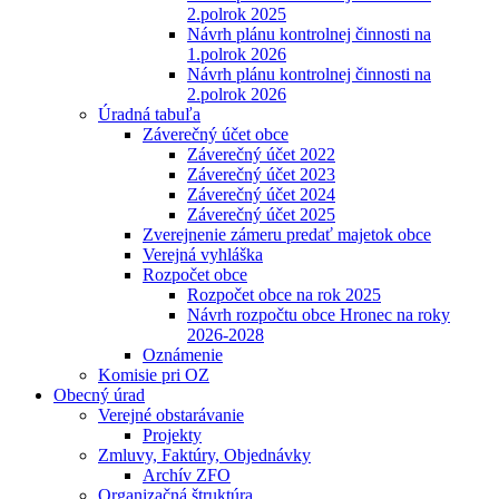
2.polrok 2025
Návrh plánu kontrolnej činnosti na
1.polrok 2026
Návrh plánu kontrolnej činnosti na
2.polrok 2026
Úradná tabuľa
Záverečný účet obce
Záverečný účet 2022
Záverečný účet 2023
Záverečný účet 2024
Záverečný účet 2025
Zverejnenie zámeru predať majetok obce
Verejná vyhláška
Rozpočet obce
Rozpočet obce na rok 2025
Návrh rozpočtu obce Hronec na roky
2026-2028
Oznámenie
Komisie pri OZ
Obecný úrad
Verejné obstarávanie
Projekty
Zmluvy, Faktúry, Objednávky
Archív ZFO
Organizačná štruktúra